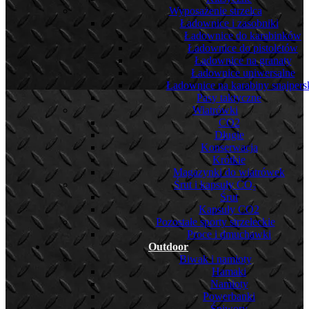
Wyposażenie strzelca
Ładownice i zasobniki
Ładownice do karabinków
Ładownice do pistoletów
Ładownice na granaty
Ładownice uniwersalne
Ładownice na karabiny snajpers
Pasy taktyczne
Wiatrówki
CO2
Długie
Konserwacja
Krótkie
Magazynki do wiatrówek
Śrut i kapsuły CO₂
Śrut
Kapsuły CO2
Pozostałe sporty strzeleckie
Proce i dmuchawki
Outdoor
Biwak i namioty
Hamaki
Namioty
Powerbanki
Śpiwory