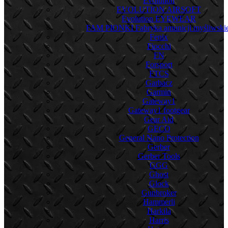
Evolution
EVOLUTION AIRSOFT
Evolution EYEWEAR
FAM PIONKI Fabryka amunicji myśliwskie
Fenix
Fiocchi
FN
Forsport
FTCS
Garbacz
Garmin
Gateway1
Gateway1 footgear
Gear Aid
GECO
General Nano Protection
Gerber
Gerber Tools
GGG
Ghost
Glock
Gunbroker
Hammerli
Harkila
Harris