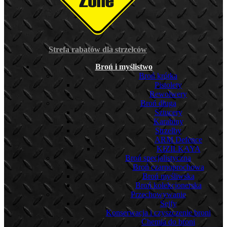
Strefa rabatów dla strzelców
Broń i myślistwo
Broń krótka
Pistolety
Rewolwery
Broń długa
Sztucery
Karabiny
Strzelby
ARM Defence
KIZILKAYA
Broń specjalistyczna
Broń czarnoprochowa
Broń myśliwska
Broń kolekcjonerska
Przechowywanie
Sejfy
Konserwacja i czyszczenie broni
Chemia do broni