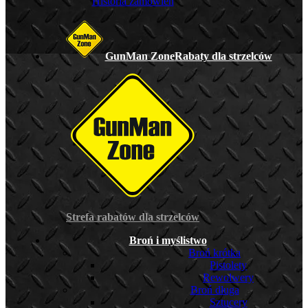
Historia zamówień
GunMan Zone
Rabaty dla strzelców
Strefa rabatów dla strzelców
Broń i myślistwo
Broń krótka
Pistolety
Rewolwery
Broń długa
Sztucery