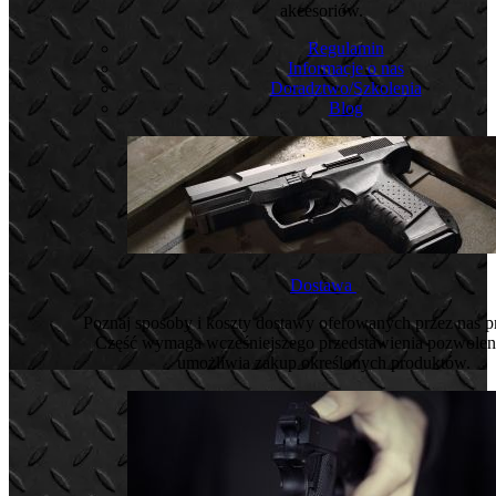
akcesoriów.
Regulamin
Informacje o nas
Doradztwo/Szkolenia
Blog
Dostawa
Poznaj sposoby i koszty dostawy oferowanych przez nas 
Część wymaga wcześniejszego przedstawienia pozwoleni
umożliwia zakup określonych produktów.