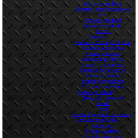
Magazynki do broni
Montaże i szyny montażowe
Pasy
Podpórki pod broń
Pokrowce i futerały
Tłumiki
Amunicja
Amunicja bocznego zapłonu
Amunicja karabinowa
Amunicja kulowa
Amunicja myśliwska
Amunicja pistoletowa
Amunicja rewolwerowa
Amunicja śrutowa
Amunicja treningowa
Akcesoria do treningu
Elaboracja amunicji
Narzędzia i akcesoria
Pociski
Proch
Pudełka i pojemniki na amunicję
Akcesoria myśliwskie
Fotopułapki
Medale i gadżety
Obróbka zwierzyny