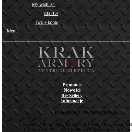
My wishlist
0
0,00 zł
0
Twoje konto
Menu
Promocje
Nowości
Bestsellery
Informacje
KRAKARMORY - CENTRUM STRZELCA
Dostarczamy militaria dla celów prywatnych, kolekcjoners
myśliwskich. Posiadamy wieloletnie doświadczenie na pol