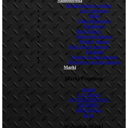
Samoobrona
Bezpieczeństwo osobiste
Gazy pieprzowe
Maski
Pałki teleskopowe
Paralizatory
Broń hukowa
Magazynki hukowe
Pistolety hukowe
Broń na kule gumowe
Karabinki
Pistolety na kule gumowe
Rewolwery na kule gumowe
Marki
Marki Premium
Harkila
5.11 Tactical
SYSTEM DEFENCE
REXIMEX
ARM Defence
M-tac
Wszystkie Marki