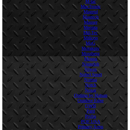
M-tac
MacTronic
Magpul
Magtech
Mauser
Meopta
Mil-Tec
Milicon
MoG
Morakniv
Mossberg
Mugga
Niggeloh
Niwax
Nobel Sport
Norma
Notch
Noxar
Optima by Hatsan
Outdoor Edge
OWB
Pard
Pixfra
POF USA
Primary Arms