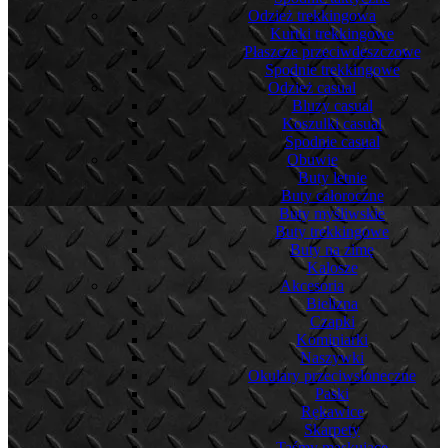
Odzież trekkingowa
Kurtki trekkingowe
Płaszcze przeciwdeszczowe
Spodnie trekkingowe
Odzież casual
Bluzy casual
Koszulki casual
Spodnie casual
Obuwie
Buty letnie
Buty całoroczne
Buty myśliwskie
Buty trekkingowe
Buty na zimę
Kalosze
Akcesoria
Bielizna
Czapki
Kominiarki
Naszywki
Okulary przeciwsłoneczne
Paski
Rękawice
Skarpety
Taśmy maskujące