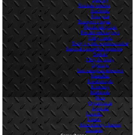
Kuchnia outdoor
Kuchenki
Naczynia
Transport i bagaż
Plecaki taktyczne
Plecaki trekkingowe
Torby i nerki
Torby i worki wodooszczelne
Survival i narzędzia terenowe
Breloki
Filtry do wody
Hydracja
Inne narzędzia terenowe
Kamuflaż
Karabińczyki
Kompasy
Multitoole
Noże
Ogrzewacze
Apteczki
Lornetki
Latarki
Akumulatory i baterie
Zasilanie