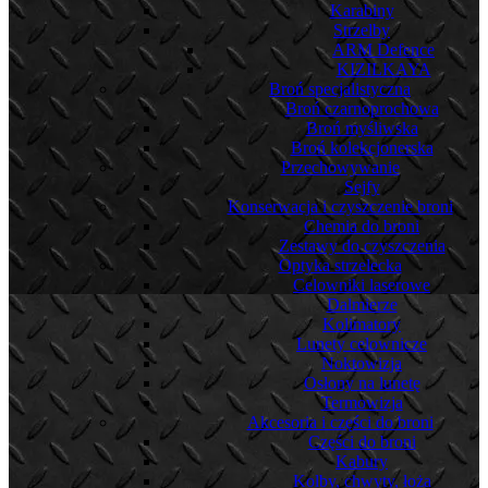
Karabiny
Strzelby
ARM Defence
KIZILKAYA
Broń specjalistyczna
Broń czarnoprochowa
Broń myśliwska
Broń kolekcjonerska
Przechowywanie
Sejfy
Konserwacja i czyszczenie broni
Chemia do broni
Zestawy do czyszczenia
Optyka strzelecka
Celowniki laserowe
Dalmierze
Kolimatory
Lunety celownicze
Noktowizja
Osłony na lunetę
Termowizja
Akcesoria i części do broni
Części do broni
Kabury
Kolby, chwyty, łoża