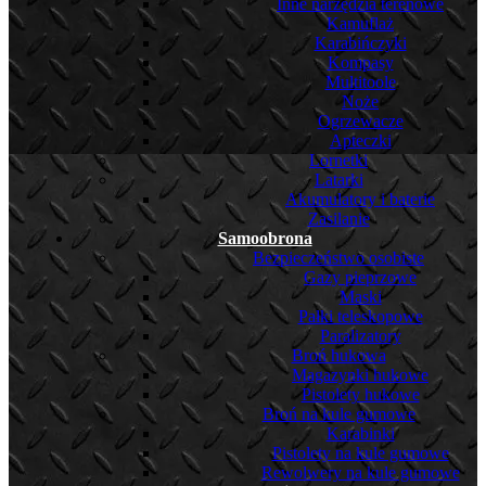
Inne narzędzia terenowe
Kamuflaż
Karabińczyki
Kompasy
Multitoole
Noże
Ogrzewacze
Apteczki
Lornetki
Latarki
Akumulatory i baterie
Zasilanie
Samoobrona
Bezpieczeństwo osobiste
Gazy pieprzowe
Maski
Pałki teleskopowe
Paralizatory
Broń hukowa
Magazynki hukowe
Pistolety hukowe
Broń na kule gumowe
Karabinki
Pistolety na kule gumowe
Rewolwery na kule gumowe