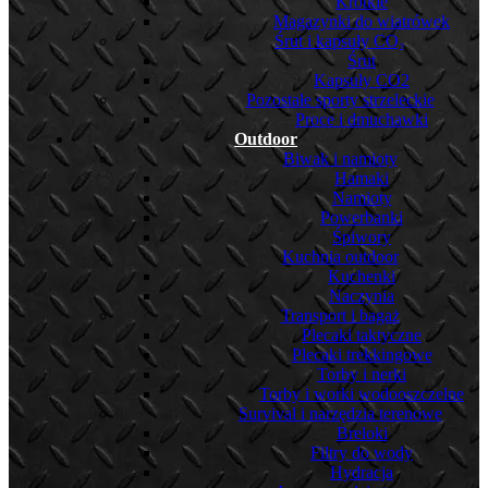
Krótkie
Magazynki do wiatrówek
Śrut i kapsuły CO₂
Śrut
Kapsuły CO2
Pozostałe sporty strzeleckie
Proce i dmuchawki
Outdoor
Biwak i namioty
Hamaki
Namioty
Powerbanki
Śpiwory
Kuchnia outdoor
Kuchenki
Naczynia
Transport i bagaż
Plecaki taktyczne
Plecaki trekkingowe
Torby i nerki
Torby i worki wodooszczelne
Survival i narzędzia terenowe
Breloki
Filtry do wody
Hydracja