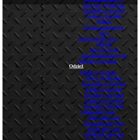
Pastorały myśliwskie
Pozostałe myśliwskie
Stołki myśliwskie
Wabiki
Środki odstraszające
Wagi
Akcesoria dla psów
Obroże
Smycze i troki
Urządzenia treningowe
Książki myśliwskie
Odzież
Odzież myśliwska
Bluzy myśliwskie
Kamizelki myśliwskie
Kurtki myśliwskie
Spodnie myśliwskie
T-shirty myśliwskie
Koszule myśliwskie
Odzież taktyczna
Bluzy taktyczne
Kamizelki taktyczne
Kurtki taktyczne
Rękawice taktyczne
Spodnie taktyczne