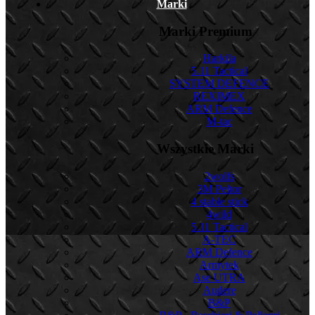
Marki
Marki Premium
Harkila
5.11 Tactical
SYSTEM DEFENCE
REXIMEX
ARM Defence
M-tac
Wszystkie Marki
2wolfs
3M Peltor
4 stable stick
4wild
5.11 Tactical
A-TEC
ARM Defence
Armytek
Ase UTRA
Audere
B&P