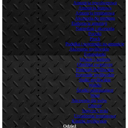
Amunicja rewolwerowa
Amunicja śrutowa
Amunicja treningowa
Akcesoria do treningu
Elaboracja amunicji
Narzędzia i akcesoria
Pociski
Proch
Pudełka i pojemniki na amunicję
Akcesoria myśliwskie
Fotopułapki
Medale i gadżety
Obróbka zwierzyny
Pastorały myśliwskie
Pozostałe myśliwskie
Stołki myśliwskie
Wabiki
Środki odstraszające
Wagi
Akcesoria dla psów
Obroże
Smycze i troki
Urządzenia treningowe
Książki myśliwskie
Odzież