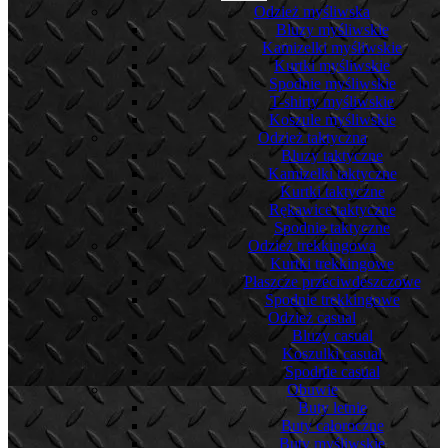
Odzież myśliwska
Bluzy myśliwskie
Kamizelki myśliwskie
Kurtki myśliwskie
Spodnie myśliwskie
T-shirty myśliwskie
Koszule myśliwskie
Odzież taktyczna
Bluzy taktyczne
Kamizelki taktyczne
Kurtki taktyczne
Rękawice taktyczne
Spodnie taktyczne
Odzież trekkingowa
Kurtki trekkingowe
Płaszcze przeciwdeszczowe
Spodnie trekkingowe
Odzież casual
Bluzy casual
Koszulki casual
Spodnie casual
Obuwie
Buty letnie
Buty całoroczne
Buty myśliwskie