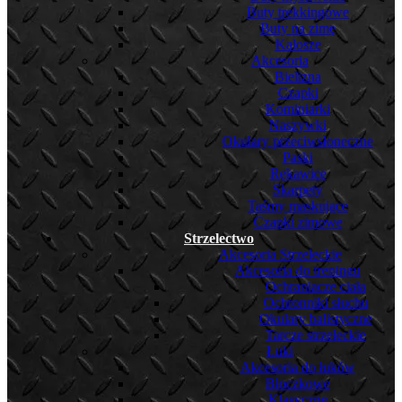
Buty trekkingowe
Buty na zimę
Kalosze
Akcesoria
Bielizna
Czapki
Kominiarki
Naszywki
Okulary przeciwsłoneczne
Paski
Rękawice
Skarpety
Taśmy maskujące
Czapki zimowe
Strzelectwo
Akcesoria Strzeleckie
Akcesoria do treningu
Ochraniacze ciała
Ochronniki słuchu
Okulary balistyczne
Tarcze strzeleckie
Łuki
Akcesoria do łuków
Bloczkowe
Klasyczne