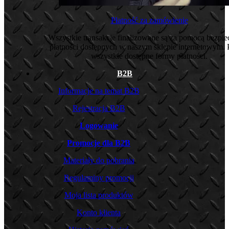
Płatność za zamówienie
Wszystkie transakcje finalizowane są za pomocą bezpi
płatności dostępnych w naszym sklepie internetowym. 
wszystkie dostępne formy płatności.
B2B
Informacje na temat B2B
Rejestracja B2B
Logowanie
Promocje dla B2B
Materiały do pobrania
Regulaminy promocji
Moja lista produktów
Konto klienta