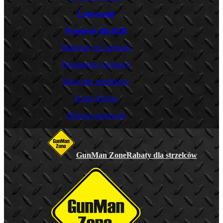
Logowanie
Promocje dla B2B
Materiały do pobrania
Regulaminy promocji
Moja lista produktów
Konto klienta
Historia zamówień
GunMan Zone
Rabaty dla strzelców