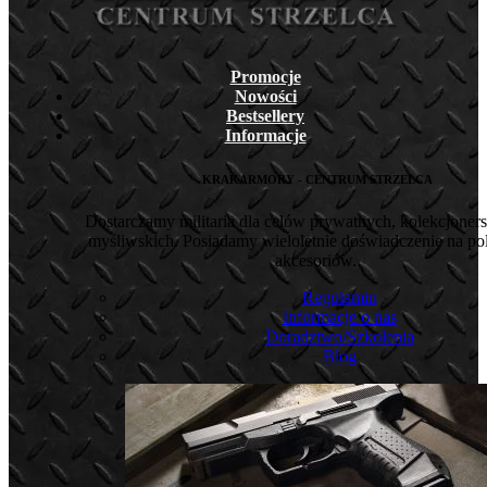
Promocje
Nowości
Bestsellery
Informacje
KRAKARMORY - CENTRUM STRZELCA
Dostarczamy militaria dla celów prywatnych, kolekcjoners
myśliwskich. Posiadamy wieloletnie doświadczenie na pol
akcesoriów.
Regulamin
Informacje o nas
Doradztwo/Szkolenia
Blog