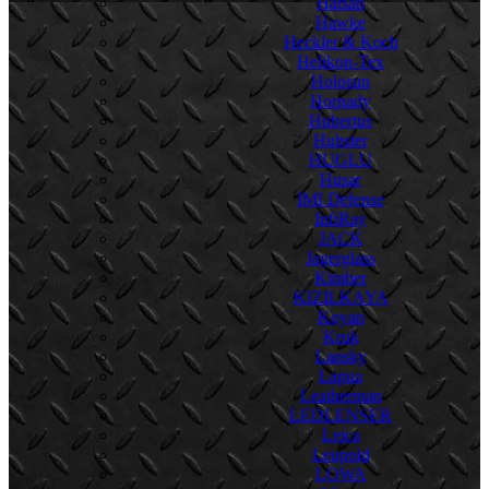
Hatsan
Hawke
Heckler & Koch
Helikon-Tex
Holosun
Hornady
Hubertus
Hubster
HUGLU
Husar
IMI Defense
InfiRay
JACK
Jagerglass
Kimber
KIZILKAYA
Koyan
Kruk
Lansky
Lapua
Leatherman
LEDLENSER
Leica
Leupold
LOWA