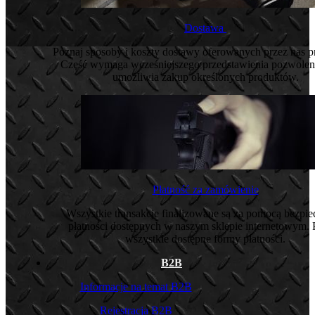
Dostawa
Poznaj sposoby i koszty dostawy oferowanych przez nas 
Część wymaga wcześniejszego przedstawienia pozwoleni
umożliwia zakup określonych produktów.
Płatność za zamówienie
Wszystkie transakcje finalizowane są za pomocą bezpi
płatności dostępnych w naszym sklepie internetowym. 
wszystkie dostępne formy płatności.
B2B
Informacje na temat B2B
Rejestracja B2B