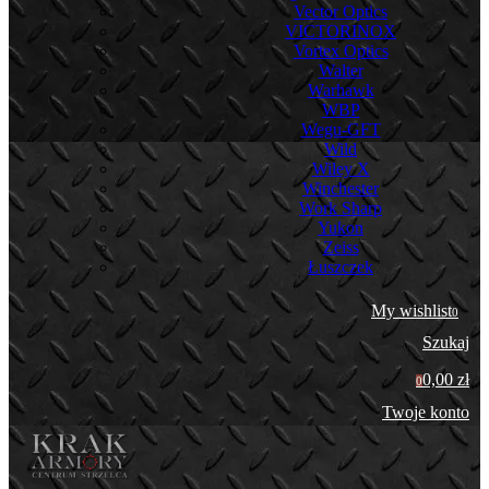
Vector Optics
VICTORINOX
Vortex Optics
Walter
Warhawk
WBP
Wegu-GFT
Wild
Wiley X
Winchester
Work Sharp
Yukon
Zeiss
Łuszczek
My wishlist
0
Szukaj
0,00 zł
0
Twoje konto