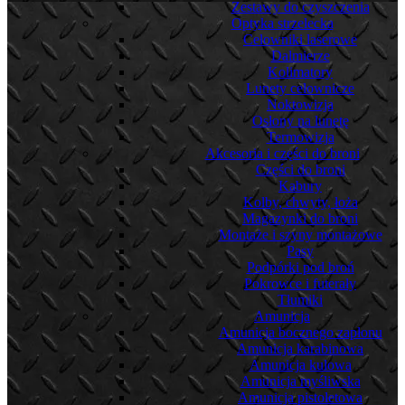
Zestawy do czyszczenia
Optyka strzelecka
Celowniki laserowe
Dalmierze
Kolimatory
Lunety celownicze
Noktowizja
Osłony na lunetę
Termowizja
Akcesoria i części do broni
Części do broni
Kabury
Kolby, chwyty, łoża
Magazynki do broni
Montaże i szyny montażowe
Pasy
Podpórki pod broń
Pokrowce i futerały
Tłumiki
Amunicja
Amunicja bocznego zapłonu
Amunicja karabinowa
Amunicja kulowa
Amunicja myśliwska
Amunicja pistoletowa