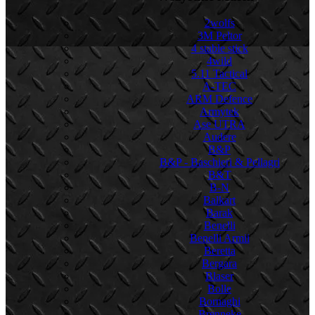
2wolfs
3M Peltor
4 stable stick
4wild
5.11 Tactical
A-TEC
ARM Defence
Armytek
Ase UTRA
Audere
B&P
B&P - Baschieri & Pellagri
B&T
B-N
Balkart
Barak
Benelli
Benelli Armii
Beretta
Bergara
Blaser
Bolle
Bornaghi
Brenneke