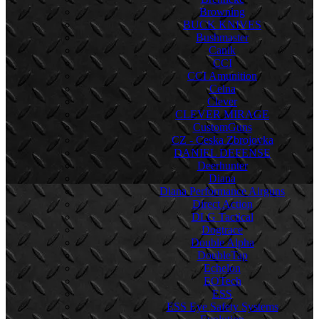
Browning
BUCK KNIVES
Bushmaster
Canik
CCI
CCI Amunition
Celna
Clever
CLEVER MIRAGE
CustomGuns
CZ - Ceska Zbrojovka
DANIEL DEFENSE
Deerhunter
Diana
Diana Performance Airguns
Direct Action
DLG Tactical
Dogtrace
Double Alpha
DoubleTap
Echelon
EOTech
ESS
ESS Eye Safety Systems