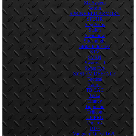
SG System
Sordin
SPRINFIELD ARMORY
SPUHR
Stag Arms
Stalon
Steambow
Streamlight
Strike Industries
STV
SVRN
Swarovski
Swiss Eye
SYSTEM DEFENCE
Tactical
Taurus
TB CAC
Tikka
Timney
Tippmann
Trijicon
UF PRO
Umarex
UTG
Vanguard Quest T62U