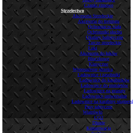
Czapki zimowe
Strzelectwo
Akcesoria Strzeleckie
Akcesoria do treningu
Ochraniacze ciała
Ochronniki słuchu
Okulary balistyczne
Tarcze strzeleckie
Łuki
Akcesoria do łuków
Bloczkowe
Klasyczne
Wyposażenie strzelca
Ładownice i zasobniki
Ładownice do karabinków
Ładownice do pistoletów
Ładownice na granaty
Ładownice uniwersalne
Ładownice na karabiny snajpers
Pasy taktyczne
Wiatrówki
CO2
Długie
Konserwacja