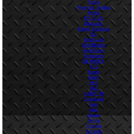
Primos
Professor Optiken
Pulsar
RADIAN
Ragnarok
Range Solutions
RC
Real Avid
Real Hunter
RealHunter
Remington
REXIMEX
RIX
Ruger
RWS
S&B
S&L
SABATTI
Safariland
Saga
Sako
Savage
Savior
Scorpio
Seeland