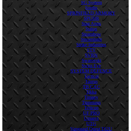
SG System
Sordin
SPRINFIELD ARMORY
SPUHR
Stag Arms
Stalon
Steambow
Streamlight
Strike Industries
STV
SVRN
Swarovski
Swiss Eye
SYSTEM DEFENCE
Tactical
Taurus
TB CAC
Tikka
Timney
Tippmann
Trijicon
UF PRO
Umarex
UTG
Vanguard Quest T62U