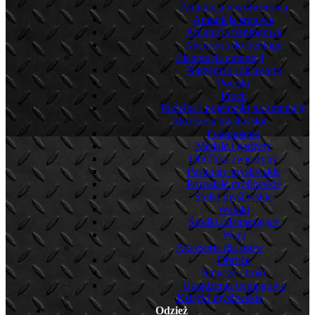
Amunicja rewolwerowa
Amunicja śrutowa
Amunicja treningowa
Akcesoria do treningu
Elaboracja amunicji
Narzędzia i akcesoria
Pociski
Proch
Pudełka i pojemniki na amunicję
Akcesoria myśliwskie
Fotopułapki
Medale i gadżety
Obróbka zwierzyny
Pastorały myśliwskie
Pozostałe myśliwskie
Stołki myśliwskie
Wabiki
Środki odstraszające
Wagi
Akcesoria dla psów
Obroże
Smycze i troki
Urządzenia treningowe
Książki myśliwskie
Odzież