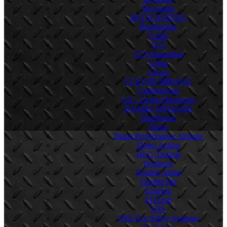
Browning
BUCK KNIVES
Bushmaster
Canik
CCI
CCI Amunition
Celna
Clever
CLEVER MIRAGE
CustomGuns
CZ - Ceska Zbrojovka
DANIEL DEFENSE
Deerhunter
Diana
Diana Performance Airguns
Direct Action
DLG Tactical
Dogtrace
Double Alpha
DoubleTap
Echelon
EOTech
ESS
ESS Eye Safety Systems