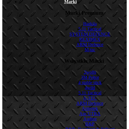
Marki
Marki Premium
Harkila
5.11 Tactical
SYSTEM DEFENCE
REXIMEX
ARM Defence
M-tac
Wszystkie Marki
2wolfs
3M Peltor
4 stable stick
4wild
5.11 Tactical
A-TEC
ARM Defence
Armytek
Ase UTRA
Audere
B&P