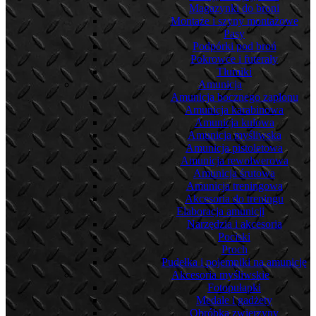
Magazynki do broni
Montaże i szyny montażowe
Pasy
Podpórki pod broń
Pokrowce i futerały
Tłumiki
Amunicja
Amunicja bocznego zapłonu
Amunicja karabinowa
Amunicja kulowa
Amunicja myśliwska
Amunicja pistoletowa
Amunicja rewolwerowa
Amunicja śrutowa
Amunicja treningowa
Akcesoria do treningu
Elaboracja amunicji
Narzędzia i akcesoria
Pociski
Proch
Pudełka i pojemniki na amunicję
Akcesoria myśliwskie
Fotopułapki
Medale i gadżety
Obróbka zwierzyny