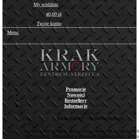
My wishlist
0
0,00 zł
0
Twoje konto
Menu
Promocje
Nowości
Bestsellery
Informacje
KRAKARMORY - CENTRUM STRZELCA
Dostarczamy militaria dla celów prywatnych, kolekcjoners
myśliwskich. Posiadamy wieloletnie doświadczenie na pol