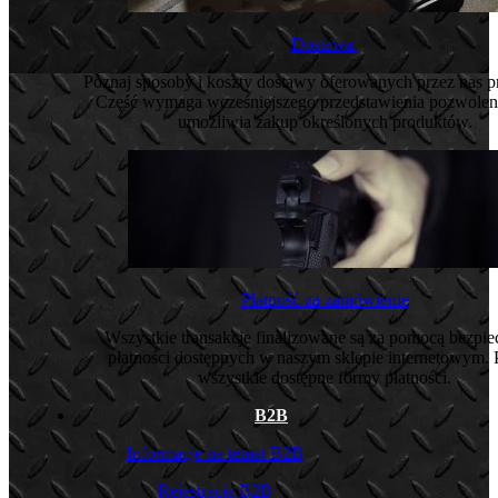
Dostawa
Poznaj sposoby i koszty dostawy oferowanych przez nas 
Część wymaga wcześniejszego przedstawienia pozwoleni
umożliwia zakup określonych produktów.
Płatność za zamówienie
Wszystkie transakcje finalizowane są za pomocą bezpi
płatności dostępnych w naszym sklepie internetowym. 
wszystkie dostępne formy płatności.
B2B
Informacje na temat B2B
Rejestracja B2B