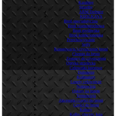
Karabiny
Strzelby
ARM Defence
KIZILKAYA
Broń specjalistyczna
Broń czarnoprochowa
Broń myśliwska
Broń kolekcjonerska
Przechowywanie
Sejfy
Konserwacja i czyszczenie broni
Chemia do broni
Zestawy do czyszczenia
Optyka strzelecka
Celowniki laserowe
Dalmierze
Kolimatory
Lunety celownicze
Noktowizja
Osłony na lunetę
Termowizja
Akcesoria i części do broni
Części do broni
Kabury
Kolby, chwyty, łoża