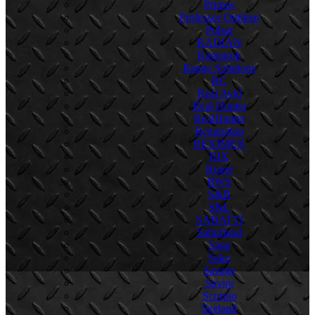
Primos
Professor Optiken
Pulsar
RADIAN
Ragnarok
Range Solutions
RC
Real Avid
Real Hunter
RealHunter
Remington
REXIMEX
RIX
Ruger
RWS
S&B
S&L
SABATTI
Safariland
Saga
Sako
Savage
Savior
Scorpio
Seeland