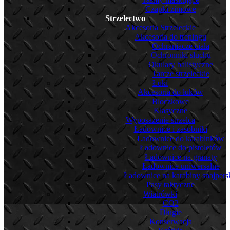
Czapki zimowe
Strzelectwo
Akcesoria Strzeleckie
Akcesoria do treningu
Ochraniacze ciała
Ochronniki słuchu
Okulary balistyczne
Tarcze strzeleckie
Łuki
Akcesoria do łuków
Bloczkowe
Klasyczne
Wyposażenie strzelca
Ładownice i zasobniki
Ładownice do karabinków
Ładownice do pistoletów
Ładownice na granaty
Ładownice uniwersalne
Ładownice na karabiny snajpers
Pasy taktyczne
Wiatrówki
CO2
Długie
Konserwacja