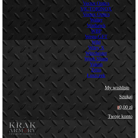
Vector Optics
VICTORINOX
Vortex Optics
Walter
Warhawk
WBP
Wegu-GFT
Wild
Wiley X
Winchester
Work Sharp
Yukon
Zeiss
Łuszczek
My wishlist
0
Szukaj
0,00 zł
0
Twoje konto