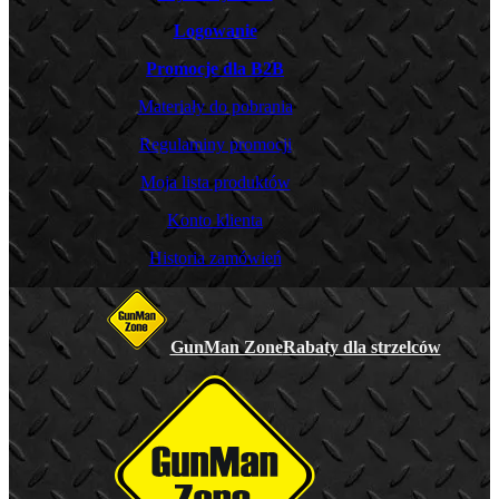
Logowanie
Promocje dla B2B
Materiały do pobrania
Regulaminy promocji
Moja lista produktów
Konto klienta
Historia zamówień
GunMan Zone
Rabaty dla strzelców