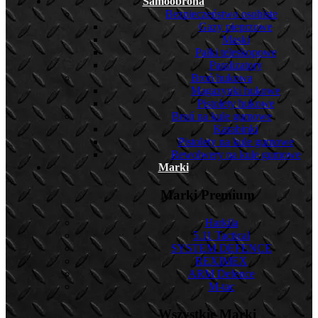
Samoobrona
Bezpieczeństwo osobiste
Gazy pieprzowe
Maski
Pałki teleskopowe
Paralizatory
Broń hukowa
Magazynki hukowe
Pistolety hukowe
Broń na kule gumowe
Karabinki
Pistolety na kule gumowe
Rewolwery na kule gumowe
Marki
Marki Premium
Harkila
5.11 Tactical
SYSTEM DEFENCE
REXIMEX
ARM Defence
M-tac
Wszystkie Marki