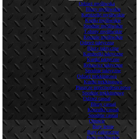
Odzież myśliwska
Bluzy myśliwskie
Kamizelki myśliwskie
Kurtki myśliwskie
Spodnie myśliwskie
T-shirty myśliwskie
Koszule myśliwskie
Odzież taktyczna
Bluzy taktyczne
Kamizelki taktyczne
Kurtki taktyczne
Rękawice taktyczne
Spodnie taktyczne
Odzież trekkingowa
Kurtki trekkingowe
Płaszcze przeciwdeszczowe
Spodnie trekkingowe
Odzież casual
Bluzy casual
Koszulki casual
Spodnie casual
Obuwie
Buty letnie
Buty całoroczne
Buty myśliwskie