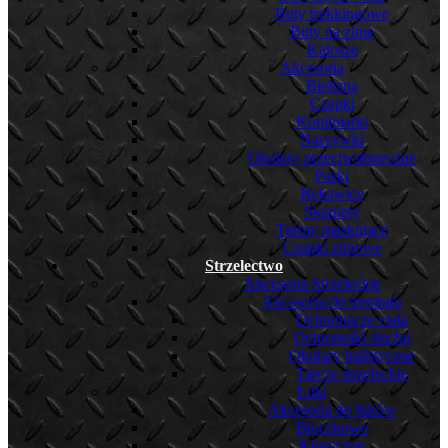
Buty trekkingowe
Buty na zimę
Kalosze
Akcesoria
Bielizna
Czapki
Kominiarki
Naszywki
Okulary przeciwsłoneczne
Paski
Rękawice
Skarpety
Taśmy maskujące
Czapki zimowe
Strzelectwo
Akcesoria Strzeleckie
Akcesoria do treningu
Ochraniacze ciała
Ochronniki słuchu
Okulary balistyczne
Tarcze strzeleckie
Łuki
Akcesoria do łuków
Bloczkowe
Klasyczne