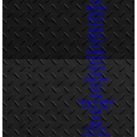
M-tac
MacTronic
Magpul
Magtech
Mauser
Meopta
Mil-Tec
Milicon
MoG
Morakniv
Mossberg
Mugga
Niggeloh
Niwax
Nobel Sport
Norma
Notch
Noxar
Optima by Hatsan
Outdoor Edge
OWB
Pard
Pixfra
POF USA
Primary Arms