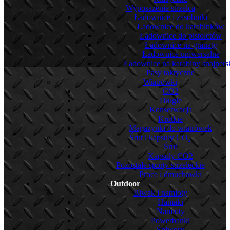
Wyposażenie strzelca
Ładownice i zasobniki
Ładownice do karabinków
Ładownice do pistoletów
Ładownice na granaty
Ładownice uniwersalne
Ładownice na karabiny snajpers
Pasy taktyczne
Wiatrówki
CO2
Długie
Konserwacja
Krótkie
Magazynki do wiatrówek
Śrut i kapsuły CO₂
Śrut
Kapsuły CO2
Pozostałe sporty strzeleckie
Proce i dmuchawki
Outdoor
Biwak i namioty
Hamaki
Namioty
Powerbanki
Śpiwory