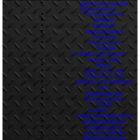
Zestawy do czyszczenia
Optyka strzelecka
Celowniki laserowe
Dalmierze
Kolimatory
Lunety celownicze
Noktowizja
Osłony na lunetę
Termowizja
Akcesoria i części do broni
Części do broni
Kabury
Kolby, chwyty, łoża
Magazynki do broni
Montaże i szyny montażowe
Pasy
Podpórki pod broń
Pokrowce i futerały
Tłumiki
Amunicja
Amunicja bocznego zapłonu
Amunicja karabinowa
Amunicja kulowa
Amunicja myśliwska
Amunicja pistoletowa