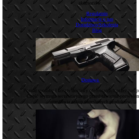
akcesoriów.
Regulamin
Informacje o nas
Doradztwo/Szkolenia
Blog
Dostawa
Poznaj sposoby i koszty dostawy oferowanych przez nas 
Część wymaga wcześniejszego przedstawienia pozwoleni
umożliwia zakup określonych produktów.