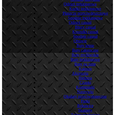
Odzież trekkingowa
Kurtki trekkingowe
Płaszcze przeciwdeszczowe
Spodnie trekkingowe
Odzież casual
Bluzy casual
Koszulki casual
Spodnie casual
Obuwie
Buty letnie
Buty całoroczne
Buty myśliwskie
Buty trekkingowe
Buty na zimę
Kalosze
Akcesoria
Bielizna
Czapki
Kominiarki
Naszywki
Okulary przeciwsłoneczne
Paski
Rękawice
Skarpety
Taśmy maskujące