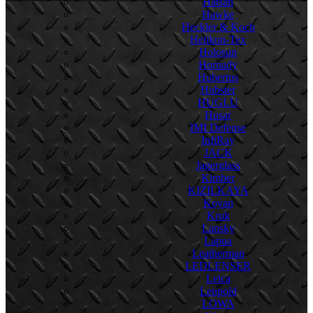
Hatsan
Hawke
Heckler & Koch
Helikon-Tex
Holosun
Hornady
Hubertus
Hubster
HUGLU
Husar
IMI Defense
InfiRay
JACK
Jagerglass
Kimber
KIZILKAYA
Koyan
Kruk
Lansky
Lapua
Leatherman
LEDLENSER
Leica
Leupold
LOWA