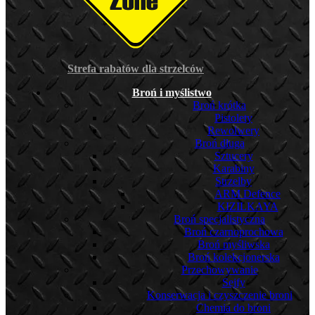
Strefa rabatów dla strzelców
Broń i myślistwo
Broń krótka
Pistolety
Rewolwery
Broń długa
Sztucery
Karabiny
Strzelby
ARM Defence
KIZILKAYA
Broń specjalistyczna
Broń czarnoprochowa
Broń myśliwska
Broń kolekcjonerska
Przechowywanie
Sejfy
Konserwacja i czyszczenie broni
Chemia do broni