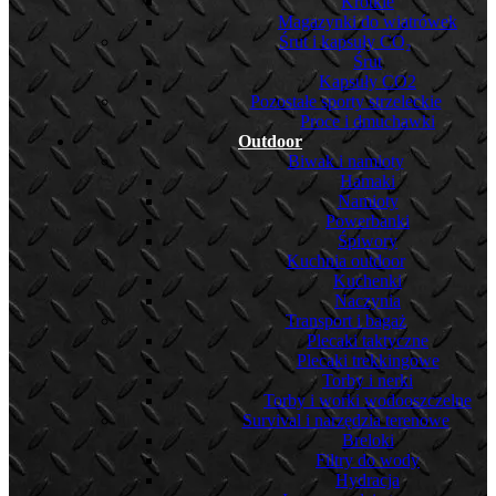
Krótkie
Magazynki do wiatrówek
Śrut i kapsuły CO₂
Śrut
Kapsuły CO2
Pozostałe sporty strzeleckie
Proce i dmuchawki
Outdoor
Biwak i namioty
Hamaki
Namioty
Powerbanki
Śpiwory
Kuchnia outdoor
Kuchenki
Naczynia
Transport i bagaż
Plecaki taktyczne
Plecaki trekkingowe
Torby i nerki
Torby i worki wodooszczelne
Survival i narzędzia terenowe
Breloki
Filtry do wody
Hydracja