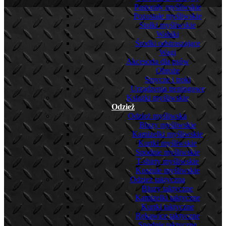
Pastorały myśliwskie
Pozostałe myśliwskie
Stołki myśliwskie
Wabiki
Środki odstraszające
Wagi
Akcesoria dla psów
Obroże
Smycze i troki
Urządzenia treningowe
Książki myśliwskie
Odzież
Odzież myśliwska
Bluzy myśliwskie
Kamizelki myśliwskie
Kurtki myśliwskie
Spodnie myśliwskie
T-shirty myśliwskie
Koszule myśliwskie
Odzież taktyczna
Bluzy taktyczne
Kamizelki taktyczne
Kurtki taktyczne
Rękawice taktyczne
Spodnie taktyczne