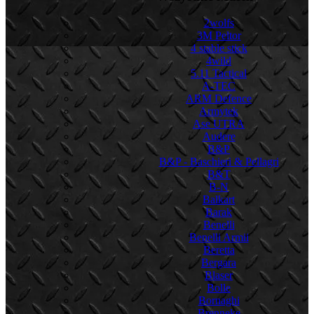
2wolfs
3M Peltor
4 stable stick
4wild
5.11 Tactical
A-TEC
ARM Defence
Armytek
Ase UTRA
Audere
B&P
B&P - Baschieri & Pellagri
B&T
B-N
Balkart
Barak
Benelli
Benelli Armii
Beretta
Bergara
Blaser
Bolle
Bornaghi
Brenneke