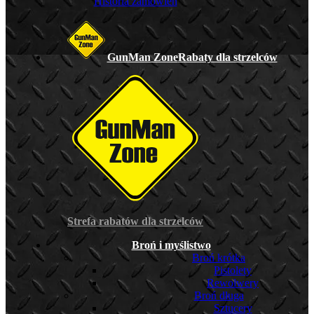
Historia zamówień
GunMan Zone
Rabaty dla strzelców
Strefa rabatów dla strzelców
Broń i myślistwo
Broń krótka
Pistolety
Rewolwery
Broń długa
Sztucery