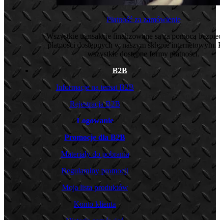
Płatność za zamówienie
Wszystkie transakcje finalizowane są za pomocą bezpi
płatności dostępnych w naszym sklepie internetowym. 
wszystkie dostępne formy płatności.
B2B
Informacje na temat B2B
Rejestracja B2B
Logowanie
Promocje dla B2B
Materiały do pobrania
Regulaminy promocji
Moja lista produktów
Konto klienta