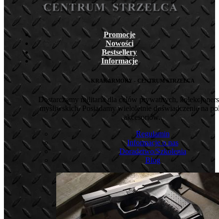
Promocje
Nowości
Bestsellery
Informacje
KRAKARMORY - CENTRUM STRZELCA
Dostarczamy militaria dla celów prywatnych, kolekcjoners
myśliwskich. Posiadamy wieloletnie doświadczenie na pol
akcesoriów.
Regulamin
Informacje o nas
Doradztwo/Szkolenia
Blog