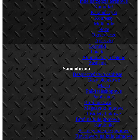
Inne narzędzia terenowe
Kamuflaż
Karabińczyki
Kompasy
Multitoole
Noże
Ogrzewacze
Apteczki
Lornetki
Latarki
Akumulatory i baterie
Zasilanie
Samoobrona
Bezpieczeństwo osobiste
Gazy pieprzowe
Maski
Pałki teleskopowe
Paralizatory
Broń hukowa
Magazynki hukowe
Pistolety hukowe
Broń na kule gumowe
Karabinki
Pistolety na kule gumowe
Rewolwery na kule gumowe