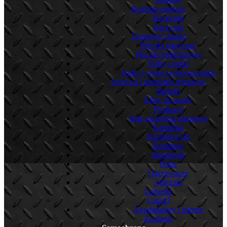
Kuchnia outdoor
Kuchenki
Naczynia
Transport i bagaż
Plecaki taktyczne
Plecaki trekkingowe
Torby i nerki
Torby i worki wodooszczelne
Survival i narzędzia terenowe
Breloki
Filtry do wody
Hydracja
Inne narzędzia terenowe
Kamuflaż
Karabińczyki
Kompasy
Multitoole
Noże
Ogrzewacze
Apteczki
Lornetki
Latarki
Akumulatory i baterie
Zasilanie