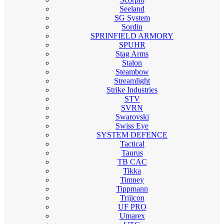
Seeland
SG System
Sordin
SPRINFIELD ARMORY
SPUHR
Stag Arms
Stalon
Steambow
Streamlight
Strike Industries
STV
SVRN
Swarovski
Swiss Eye
SYSTEM DEFENCE
Tactical
Taurus
TB CAC
Tikka
Timney
Tippmann
Trijicon
UF PRO
Umarex