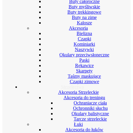
Buty całoroczne
Buty myśliwskie
Buty trekkingowe
Buty na zimę
Kalosze
Akcesoria
Bielizna
Czapki
Kominiarki
Naszywki
Okulary przeciwsłoneczne
Paski
Rękawice
Skarpety
Taśmy maskujące
Czapki zimowe
Strzelectwo
Akcesoria Strzeleckie
Akcesoria do treningu
Ochraniacze ciała
Ochronniki słuchu
Okulary balistyczne
Tarcze strzeleckie
Łuki
Akcesoria do łuków