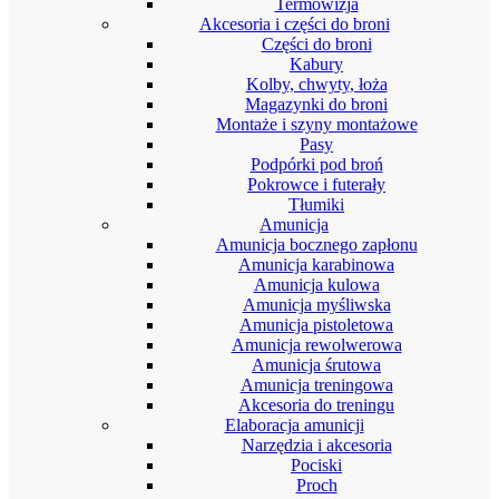
Termowizja
Akcesoria i części do broni
Części do broni
Kabury
Kolby, chwyty, łoża
Magazynki do broni
Montaże i szyny montażowe
Pasy
Podpórki pod broń
Pokrowce i futerały
Tłumiki
Amunicja
Amunicja bocznego zapłonu
Amunicja karabinowa
Amunicja kulowa
Amunicja myśliwska
Amunicja pistoletowa
Amunicja rewolwerowa
Amunicja śrutowa
Amunicja treningowa
Akcesoria do treningu
Elaboracja amunicji
Narzędzia i akcesoria
Pociski
Proch