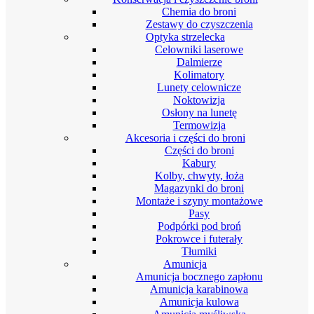
Chemia do broni
Zestawy do czyszczenia
Optyka strzelecka
Celowniki laserowe
Dalmierze
Kolimatory
Lunety celownicze
Noktowizja
Osłony na lunetę
Termowizja
Akcesoria i części do broni
Części do broni
Kabury
Kolby, chwyty, łoża
Magazynki do broni
Montaże i szyny montażowe
Pasy
Podpórki pod broń
Pokrowce i futerały
Tłumiki
Amunicja
Amunicja bocznego zapłonu
Amunicja karabinowa
Amunicja kulowa