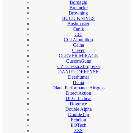
Bornaghi
Brenneke
Browning
BUCK KNIVES
Bushmaster
Canik
CCI
CCI Amunition
Celna
Clever
CLEVER MIRAGE
CustomGuns
CZ - Ceska Zbrojovka
DANIEL DEFENSE
Deerhunter
Diana
Diana Performance Airguns
Direct Action
DLG Tactical
Dogtrace
Double Alpha
DoubleTap
Echelon
EOTech
ESS