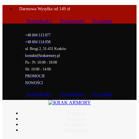
Darmowa Wysyłka od 149 zł
Fa-facebook-f
Fa-instagram
Fa-youtube
+48 604 113 077
+48 604 114 958
ul. Brogi 2, 31-431 Kraków
kontakt@krakarmory.pl
Pn - Pt: 10:00 - 18:00
Sb: 10:00 - 14:00
PROMOCJE
NOWOŚCI
Fa-facebook-f
Fa-instagram
Fa-youtube
Promocje
Nowości
Bestsellery
Informacje