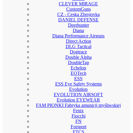
CLEVER MIRAGE
CustomGuns
CZ - Ceska Zbrojovka
DANIEL DEFENSE
Deerhunter
Diana
Diana Performance Airguns
Direct Action
DLG Tactical
Dogtrace
Double Alpha
DoubleTap
Echelon
EOTech
ESS
ESS Eye Safety Systems
Evolution
EVOLUTION AIRSOFT
Evolution EYEWEAR
FAM PIONKI Fabryka amunicji myśliwskiej
Fenix
Fiocchi
FN
Forsport
FTCS