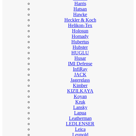
Harris
Hatsan
Hawke
Heckler & Koch
Helikon-Tex
Holosun
Hornady
Hubertus
Hubster
HUGLU
Husar
IMI Defense
InfiRay
JACK
Jagerglass
Kimber
KIZILKAYA
Koyan
Kruk
Lansky
Lapua
Leatherman
LEDLENSER
Leica
Leupold