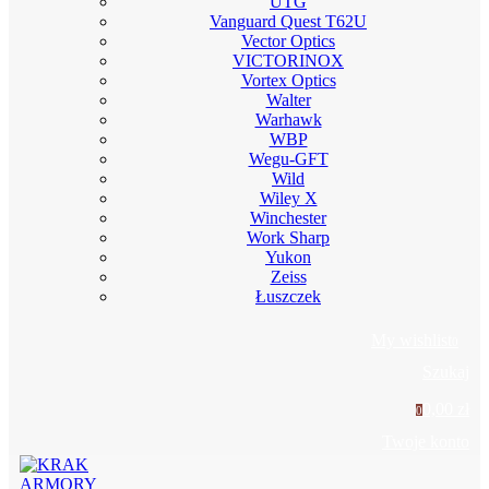
UTG
Vanguard Quest T62U
Vector Optics
VICTORINOX
Vortex Optics
Walter
Warhawk
WBP
Wegu-GFT
Wild
Wiley X
Winchester
Work Sharp
Yukon
Zeiss
Łuszczek
My wishlist
0
Szukaj
0,00 zł
0
Twoje konto