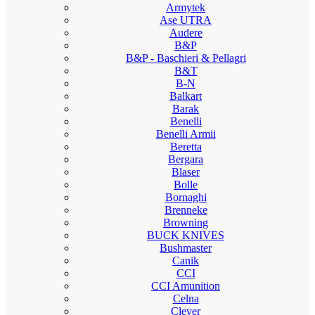
Armytek
Ase UTRA
Audere
B&P
B&P - Baschieri & Pellagri
B&T
B-N
Balkart
Barak
Benelli
Benelli Armii
Beretta
Bergara
Blaser
Bolle
Bornaghi
Brenneke
Browning
BUCK KNIVES
Bushmaster
Canik
CCI
CCI Amunition
Celna
Clever