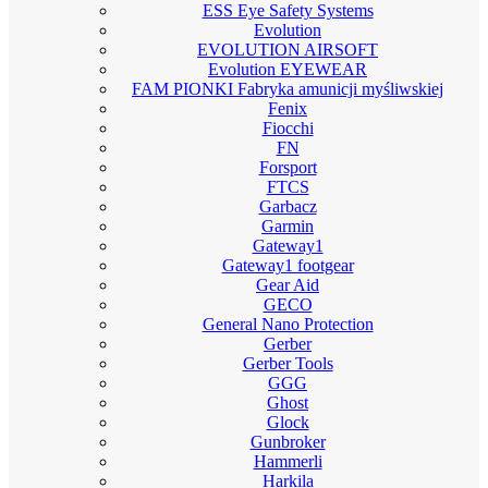
ESS Eye Safety Systems
Evolution
EVOLUTION AIRSOFT
Evolution EYEWEAR
FAM PIONKI Fabryka amunicji myśliwskiej
Fenix
Fiocchi
FN
Forsport
FTCS
Garbacz
Garmin
Gateway1
Gateway1 footgear
Gear Aid
GECO
General Nano Protection
Gerber
Gerber Tools
GGG
Ghost
Glock
Gunbroker
Hammerli
Harkila