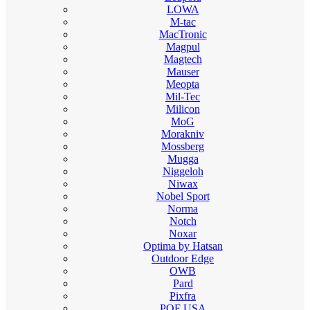
LOWA
M-tac
MacTronic
Magpul
Magtech
Mauser
Meopta
Mil-Tec
Milicon
MoG
Morakniv
Mossberg
Mugga
Niggeloh
Niwax
Nobel Sport
Norma
Notch
Noxar
Optima by Hatsan
Outdoor Edge
OWB
Pard
Pixfra
POF USA