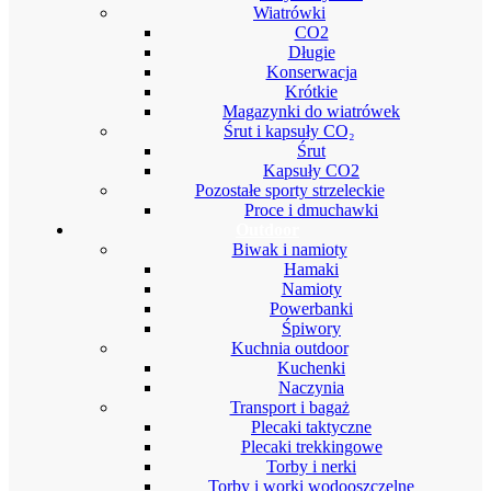
Wiatrówki
CO2
Długie
Konserwacja
Krótkie
Magazynki do wiatrówek
Śrut i kapsuły CO₂
Śrut
Kapsuły CO2
Pozostałe sporty strzeleckie
Proce i dmuchawki
Outdoor
Biwak i namioty
Hamaki
Namioty
Powerbanki
Śpiwory
Kuchnia outdoor
Kuchenki
Naczynia
Transport i bagaż
Plecaki taktyczne
Plecaki trekkingowe
Torby i nerki
Torby i worki wodooszczelne