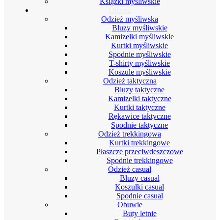
Książki myśliwskie
Odzież
Odzież myśliwska
Bluzy myśliwskie
Kamizelki myśliwskie
Kurtki myśliwskie
Spodnie myśliwskie
T-shirty myśliwskie
Koszule myśliwskie
Odzież taktyczna
Bluzy taktyczne
Kamizelki taktyczne
Kurtki taktyczne
Rękawice taktyczne
Spodnie taktyczne
Odzież trekkingowa
Kurtki trekkingowe
Płaszcze przeciwdeszczowe
Spodnie trekkingowe
Odzież casual
Bluzy casual
Koszulki casual
Spodnie casual
Obuwie
Buty letnie