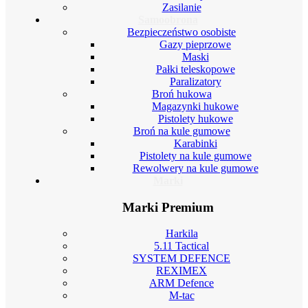
Zasilanie
Samoobrona
Bezpieczeństwo osobiste
Gazy pieprzowe
Maski
Pałki teleskopowe
Paralizatory
Broń hukowa
Magazynki hukowe
Pistolety hukowe
Broń na kule gumowe
Karabinki
Pistolety na kule gumowe
Rewolwery na kule gumowe
Marki
Marki Premium
Harkila
5.11 Tactical
SYSTEM DEFENCE
REXIMEX
ARM Defence
M-tac