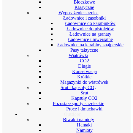
Bloczkowe
Klasyczne
Wyposażenie strzelca
Ładownice i zasobniki
Ładownice do karabinków
Ładownice do pistoletów
Ładownice na granaty
Ładownice uniwersalne
Ładownice na karabiny snajperskie
Pasy taktyczne
Wiatrówki
CO2
Długie
Konserwacja
Krótkie
Magazynki do wiatrówek
Śrut i kapsuły CO₂
Śrut
Kapsuły CO2
Pozostałe sporty strzeleckie
Proce i dmuchawki
Outdoor
Biwak i namioty
Hamaki
Namioty