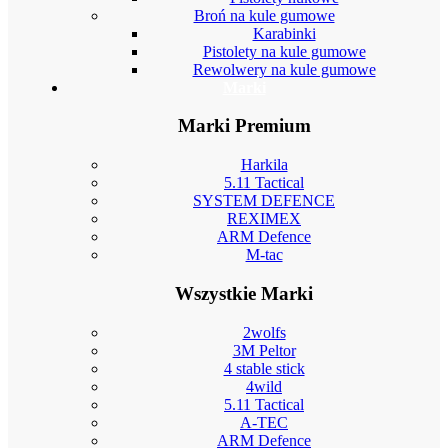
Broń na kule gumowe
Karabinki
Pistolety na kule gumowe
Rewolwery na kule gumowe
Marki
Marki Premium
Harkila
5.11 Tactical
SYSTEM DEFENCE
REXIMEX
ARM Defence
M-tac
Wszystkie Marki
2wolfs
3M Peltor
4 stable stick
4wild
5.11 Tactical
A-TEC
ARM Defence