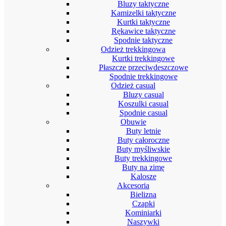
Bluzy taktyczne
Kamizelki taktyczne
Kurtki taktyczne
Rękawice taktyczne
Spodnie taktyczne
Odzież trekkingowa
Kurtki trekkingowe
Płaszcze przeciwdeszczowe
Spodnie trekkingowe
Odzież casual
Bluzy casual
Koszulki casual
Spodnie casual
Obuwie
Buty letnie
Buty całoroczne
Buty myśliwskie
Buty trekkingowe
Buty na zimę
Kalosze
Akcesoria
Bielizna
Czapki
Kominiarki
Naszywki