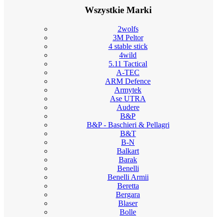
Wszystkie Marki
2wolfs
3M Peltor
4 stable stick
4wild
5.11 Tactical
A-TEC
ARM Defence
Armytek
Ase UTRA
Audere
B&P
B&P - Baschieri & Pellagri
B&T
B-N
Balkart
Barak
Benelli
Benelli Armii
Beretta
Bergara
Blaser
Bolle