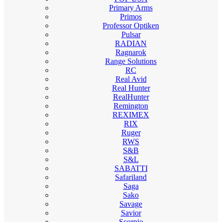
Primary Arms
Primos
Professor Optiken
Pulsar
RADIAN
Ragnarok
Range Solutions
RC
Real Avid
Real Hunter
RealHunter
Remington
REXIMEX
RIX
Ruger
RWS
S&B
S&L
SABATTI
Safariland
Saga
Sako
Savage
Savior
Scorpio