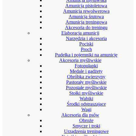
Amunicja myśliwska
Amunicja pistoletowa
Amunicja rewolwerowa
Amunicja śrutowa
Amunicja treningowa
Akcesoria do treningu
Elaboracja amunicji
Narzędzia i akcesoria
Pociski
Proch
Pudełka i pojemniki na amunicję
Akcesoria myśliwskie
Fotopułapki
Medale i gadżety
Obróbka zwierzyny
Pastorały myśliwskie
Pozostałe myśliwskie
Stołki myśliwskie
Wabiki
Środki odstraszające
Wagi
Akcesoria dla psów
Obroże
Smycze i troki
Urządzenia treningowe