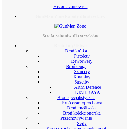
Historia zamówień
GunMan Zone
Rabaty dla strzelców
Strefa rabatów dla strzelców
Broń i myślistwo
Broń krótka
Pistolety
Rewolwery
Broń długa
Sztucery
Karabiny
Strzelby
ARM Defence
KIZILKAYA
Broń specjalistyczna
Broń czarnoprochowa
Broń myśliwska
Broń kolekcjonerska
Przechowywanie
Sejfy
Konserwacja i czyszczenie broni