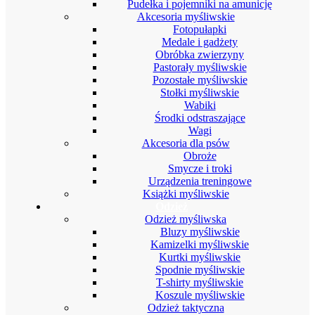
Pudełka i pojemniki na amunicję
Akcesoria myśliwskie
Fotopułapki
Medale i gadżety
Obróbka zwierzyny
Pastorały myśliwskie
Pozostałe myśliwskie
Stołki myśliwskie
Wabiki
Środki odstraszające
Wagi
Akcesoria dla psów
Obroże
Smycze i troki
Urządzenia treningowe
Książki myśliwskie
Odzież
Odzież myśliwska
Bluzy myśliwskie
Kamizelki myśliwskie
Kurtki myśliwskie
Spodnie myśliwskie
T-shirty myśliwskie
Koszule myśliwskie
Odzież taktyczna