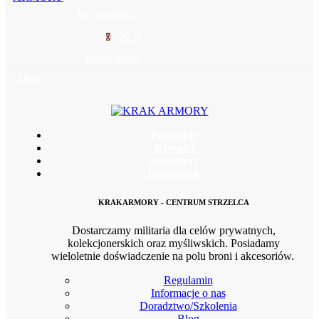
My wishlist
0
0,00 zł
0
Twoje konto
Menu
Promocje
Nowości
Bestsellery
Informacje
KRAKARMORY - CENTRUM STRZELCA
Dostarczamy militaria dla celów prywatnych,
kolekcjonerskich oraz myśliwskich. Posiadamy
wieloletnie doświadczenie na polu broni i akcesoriów.
Regulamin
Informacje o nas
Doradztwo/Szkolenia
Blog