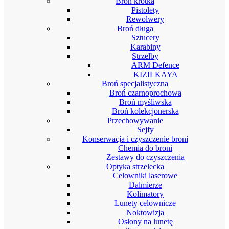
Broń krótka
Pistolety
Rewolwery
Broń długa
Sztucery
Karabiny
Strzelby
ARM Defence
KIZILKAYA
Broń specjalistyczna
Broń czarnoprochowa
Broń myśliwska
Broń kolekcjonerska
Przechowywanie
Sejfy
Konserwacja i czyszczenie broni
Chemia do broni
Zestawy do czyszczenia
Optyka strzelecka
Celowniki laserowe
Dalmierze
Kolimatory
Lunety celownicze
Noktowizja
Osłony na lunetę