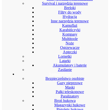
Survival i narzędzia terenowe
Breloki
Filtry do wody
Hydracja
Inne narzędzia terenowe
Kamuflaż
Karabińczyki
Kompasy
Multitoole
Noże
Ogrzewacze
Apteczki
Lornetki
Latarki
Akumulatory i baterie
Zasilanie
Samoobrona
Bezpieczeństwo osobiste
Gazy pieprzowe
Maski
Pałki teleskopowe
Paralizatory
Broń hukowa
Magazynki hukowe
Pistolety hukowe