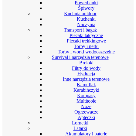
Powerbanki
Śpiwory
Kuchnia outdoor
Kuchenki
Naczynia
Transport i bagaż
Plecaki taktyczne
Plecaki trekkingowe
Torby i nerki
Torby i worki wodooszczelne
Survival i narzędzia terenowe
Breloki
Filtry do wody
Hydracja
Inne narzędzia terenowe
Kamuflaż
Karabińczyki
Kompasy
Multitoole
Noże
Ogrzewacze
Apteczki
Lornetki
Latarki
Akumulatory i baterie