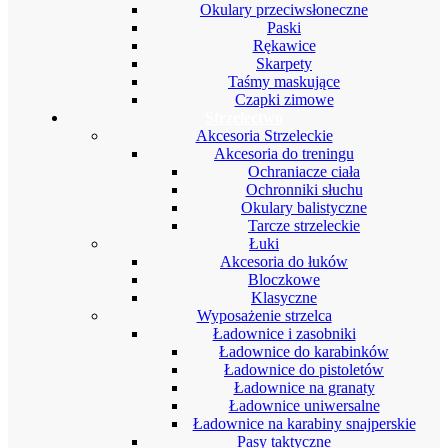
Okulary przeciwsłoneczne
Paski
Rękawice
Skarpety
Taśmy maskujące
Czapki zimowe
Strzelectwo
Akcesoria Strzeleckie
Akcesoria do treningu
Ochraniacze ciała
Ochronniki słuchu
Okulary balistyczne
Tarcze strzeleckie
Łuki
Akcesoria do łuków
Bloczkowe
Klasyczne
Wyposażenie strzelca
Ładownice i zasobniki
Ładownice do karabinków
Ładownice do pistoletów
Ładownice na granaty
Ładownice uniwersalne
Ładownice na karabiny snajperskie
Pasy taktyczne