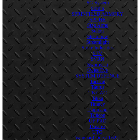
SG System
Sordin
SPRINFIELD ARMORY
SPUHR
Stag Arms
Stalon
Steambow
Streamlight
Strike Industries
STV
SVRN
Swarovski
Swiss Eye
SYSTEM DEFENCE
Tactical
Taurus
TB CAC
Tikka
Timney
Tippmann
Trijicon
UF PRO
Umarex
UTG
Vanguard Quest T62U