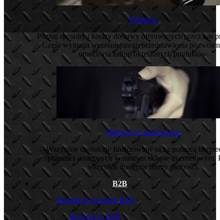
Dostawa
Poznaj sposoby i koszty dostawy oferowanych przez nas 
Część wymaga wcześniejszego przedstawienia pozwoleni
umożliwia zakup określonych produktów.
Płatność za zamówienie
Wszystkie transakcje finalizowane są za pomocą bezpi
płatności dostępnych w naszym sklepie internetowym. 
wszystkie dostępne formy płatności.
B2B
Informacje na temat B2B
Rejestracja B2B