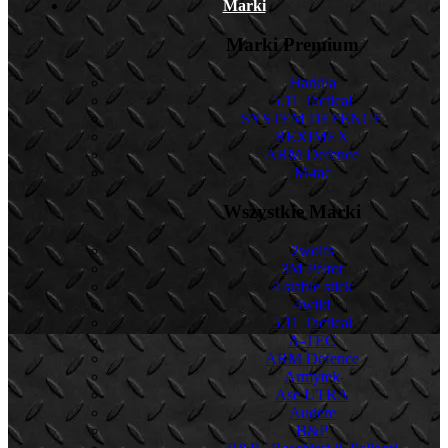
Marki
Marki Premium
Harkila
5.11 Tactical
SYSTEM DEFENCE
REXIMEX
ARM Defence
M-tac
Wszystkie Marki
2wolfs
3M Peltor
4 stable stick
4wild
5.11 Tactical
A-TEC
ARM Defence
Armytek
Ase UTRA
Audere
B&P