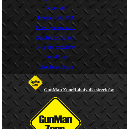
Logowanie
Promocje dla B2B
Materiały do pobrania
Regulaminy promocji
Moja lista produktów
Konto klienta
Historia zamówień
GunMan Zone
Rabaty dla strzelców