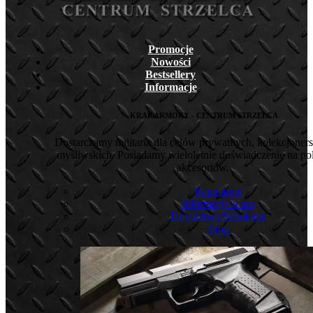
Promocje
Nowości
Bestsellery
Informacje
KRAKARMORY - CENTRUM STRZELCA
Dostarczamy militaria dla celów prywatnych, kolekcjoners
myśliwskich. Posiadamy wieloletnie doświadczenie na pol
akcesoriów.
Regulamin
Informacje o nas
Doradztwo/Szkolenia
Blog