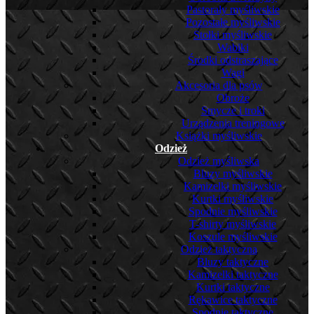
Pastorały myśliwskie
Pozostałe myśliwskie
Stołki myśliwskie
Wabiki
Środki odstraszające
Wagi
Akcesoria dla psów
Obroże
Smycze i troki
Urządzenia treningowe
Książki myśliwskie
Odzież
Odzież myśliwska
Bluzy myśliwskie
Kamizelki myśliwskie
Kurtki myśliwskie
Spodnie myśliwskie
T-shirty myśliwskie
Koszule myśliwskie
Odzież taktyczna
Bluzy taktyczne
Kamizelki taktyczne
Kurtki taktyczne
Rękawice taktyczne
Spodnie taktyczne