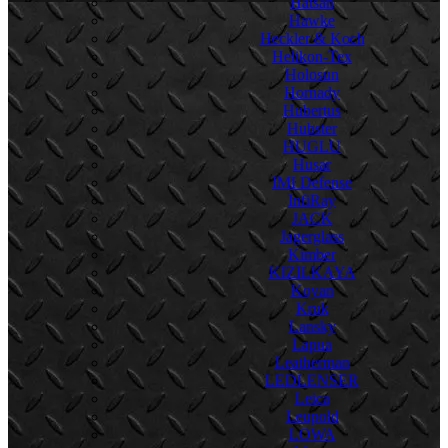
Hatsan
Hawke
Heckler & Koch
Helikon-Tex
Holosun
Hornady
Hubertus
Hubster
HUGLU
Husar
IMI Defense
InfiRay
JACK
Jagerglass
Kimber
KIZILKAYA
Koyan
Kruk
Lansky
Lapua
Leatherman
LEDLENSER
Leica
Leupold
LOWA