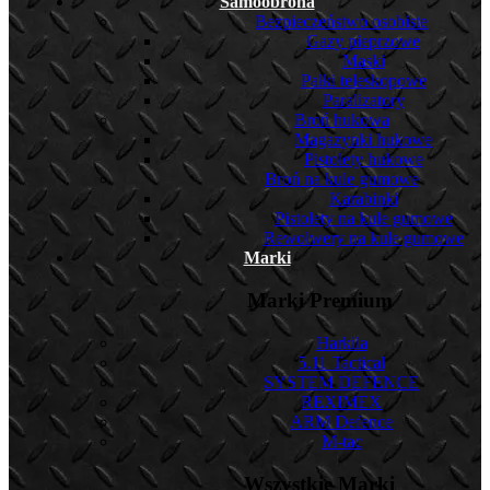
Samoobrona
Bezpieczeństwo osobiste
Gazy pieprzowe
Maski
Pałki teleskopowe
Paralizatory
Broń hukowa
Magazynki hukowe
Pistolety hukowe
Broń na kule gumowe
Karabinki
Pistolety na kule gumowe
Rewolwery na kule gumowe
Marki
Marki Premium
Harkila
5.11 Tactical
SYSTEM DEFENCE
REXIMEX
ARM Defence
M-tac
Wszystkie Marki