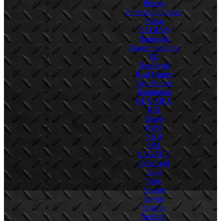
Primos
Professor Optiken
Pulsar
RADIAN
Ragnarok
Range Solutions
RC
Real Avid
Real Hunter
RealHunter
Remington
REXIMEX
RIX
Ruger
RWS
S&B
S&L
SABATTI
Safariland
Saga
Sako
Savage
Savior
Scorpio
Seeland