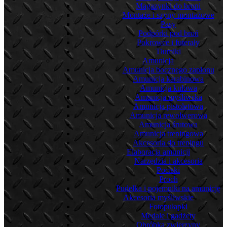
Magazynki do broni
Montaże i szyny montażowe
Pasy
Podpórki pod broń
Pokrowce i futerały
Tłumiki
Amunicja
Amunicja bocznego zapłonu
Amunicja karabinowa
Amunicja kulowa
Amunicja myśliwska
Amunicja pistoletowa
Amunicja rewolwerowa
Amunicja śrutowa
Amunicja treningowa
Akcesoria do treningu
Elaboracja amunicji
Narzędzia i akcesoria
Pociski
Proch
Pudełka i pojemniki na amunicję
Akcesoria myśliwskie
Fotopułapki
Medale i gadżety
Obróbka zwierzyny