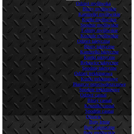
Odzież myśliwska
Bluzy myśliwskie
Kamizelki myśliwskie
Kurtki myśliwskie
Spodnie myśliwskie
T-shirty myśliwskie
Koszule myśliwskie
Odzież taktyczna
Bluzy taktyczne
Kamizelki taktyczne
Kurtki taktyczne
Rękawice taktyczne
Spodnie taktyczne
Odzież trekkingowa
Kurtki trekkingowe
Płaszcze przeciwdeszczowe
Spodnie trekkingowe
Odzież casual
Bluzy casual
Koszulki casual
Spodnie casual
Obuwie
Buty letnie
Buty całoroczne
Buty myśliwskie