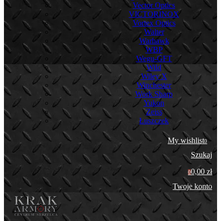
Vector Optics
VICTORINOX
Vortex Optics
Walter
Warhawk
WBP
Wegu-GFT
Wild
Wiley X
Winchester
Work Sharp
Yukon
Zeiss
Łuszczek
My wishlist
0
Szukaj
0,00 zł
0
Twoje konto