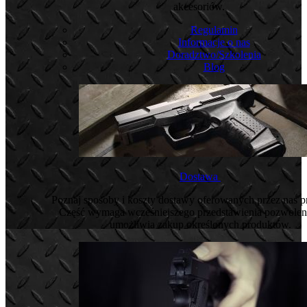
akcesoriów.
Regulamin
Informacje o nas
Doradztwo/Szkolenia
Blog
Dostawa
Poznaj sposoby i koszty dostawy oferowanych przez nas 
Część wymaga wcześniejszego przedstawienia pozwoleni
umożliwia zakup określonych produktów.