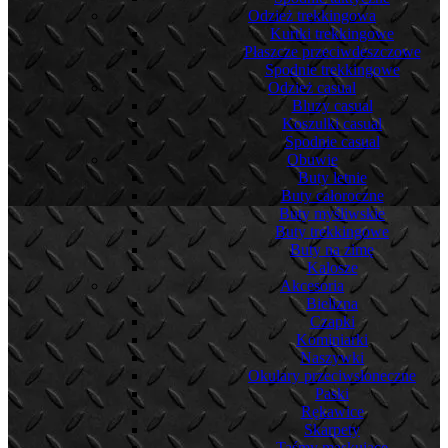
Odzież trekkingowa
Kurtki trekkingowe
Płaszcze przeciwdeszczowe
Spodnie trekkingowe
Odzież casual
Bluzy casual
Koszulki casual
Spodnie casual
Obuwie
Buty letnie
Buty całoroczne
Buty myśliwskie
Buty trekkingowe
Buty na zimę
Kalosze
Akcesoria
Bielizna
Czapki
Kominiarki
Naszywki
Okulary przeciwsłoneczne
Paski
Rękawice
Skarpety
Taśmy maskujące