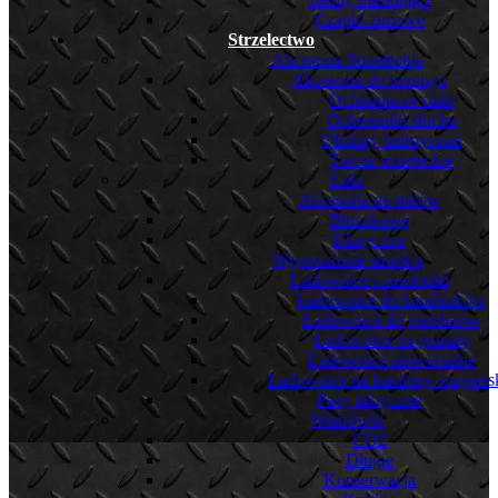
Czapki zimowe
Strzelectwo
Akcesoria Strzeleckie
Akcesoria do treningu
Ochraniacze ciała
Ochronniki słuchu
Okulary balistyczne
Tarcze strzeleckie
Łuki
Akcesoria do łuków
Bloczkowe
Klasyczne
Wyposażenie strzelca
Ładownice i zasobniki
Ładownice do karabinków
Ładownice do pistoletów
Ładownice na granaty
Ładownice uniwersalne
Ładownice na karabiny snajpers
Pasy taktyczne
Wiatrówki
CO2
Długie
Konserwacja