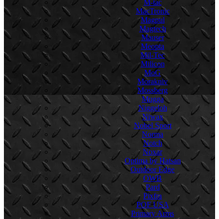
M-tac
MacTronic
Magpul
Magtech
Mauser
Meopta
Mil-Tec
Milicon
MoG
Morakniv
Mossberg
Mugga
Niggeloh
Niwax
Nobel Sport
Norma
Notch
Noxar
Optima by Hatsan
Outdoor Edge
OWB
Pard
Pixfra
POF USA
Primary Arms