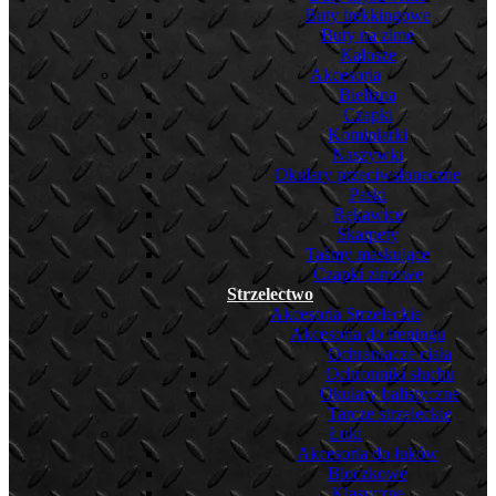
Buty trekkingowe
Buty na zimę
Kalosze
Akcesoria
Bielizna
Czapki
Kominiarki
Naszywki
Okulary przeciwsłoneczne
Paski
Rękawice
Skarpety
Taśmy maskujące
Czapki zimowe
Strzelectwo
Akcesoria Strzeleckie
Akcesoria do treningu
Ochraniacze ciała
Ochronniki słuchu
Okulary balistyczne
Tarcze strzeleckie
Łuki
Akcesoria do łuków
Bloczkowe
Klasyczne