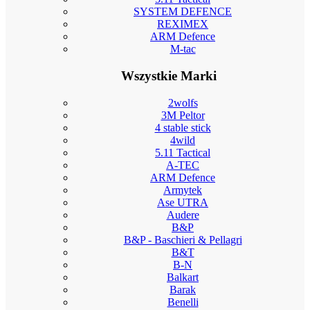
SYSTEM DEFENCE
REXIMEX
ARM Defence
M-tac
Wszystkie Marki
2wolfs
3M Peltor
4 stable stick
4wild
5.11 Tactical
A-TEC
ARM Defence
Armytek
Ase UTRA
Audere
B&P
B&P - Baschieri & Pellagri
B&T
B-N
Balkart
Barak
Benelli