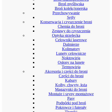
Broń myśliwska
Broń kolekcjonerska
Przechowywanie
Sejfy
Konserwacja i czyszczenie broni
Chemia do broni
Zestawy do czyszczenia
Optyka strzelecka
Celowniki laserowe
Dalmierze
Kolimatory
Lunety celownicze
Noktowizja
Osłony na lunetę
Termowizja
Akcesoria i części do broni
Części do broni
Kabury
Kolby, chwyty, łoża
Magazynki do broni
Montaże i szyny montażowe
Pasy
Podpórki pod broń
Pokrowce i futerały
Tłumiki