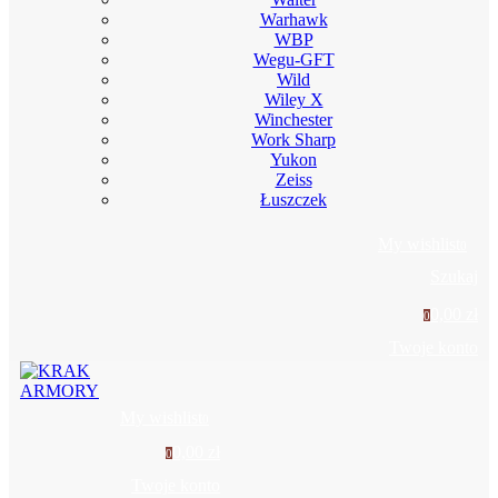
Warhawk
WBP
Wegu-GFT
Wild
Wiley X
Winchester
Work Sharp
Yukon
Zeiss
Łuszczek
My wishlist
0
Szukaj
0,00 zł
0
Twoje konto
My wishlist
0
0,00 zł
0
Twoje konto