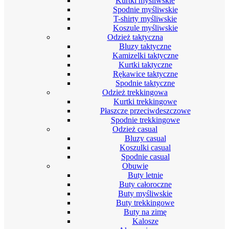
Kurtki myśliwskie
Spodnie myśliwskie
T-shirty myśliwskie
Koszule myśliwskie
Odzież taktyczna
Bluzy taktyczne
Kamizelki taktyczne
Kurtki taktyczne
Rękawice taktyczne
Spodnie taktyczne
Odzież trekkingowa
Kurtki trekkingowe
Płaszcze przeciwdeszczowe
Spodnie trekkingowe
Odzież casual
Bluzy casual
Koszulki casual
Spodnie casual
Obuwie
Buty letnie
Buty całoroczne
Buty myśliwskie
Buty trekkingowe
Buty na zimę
Kalosze