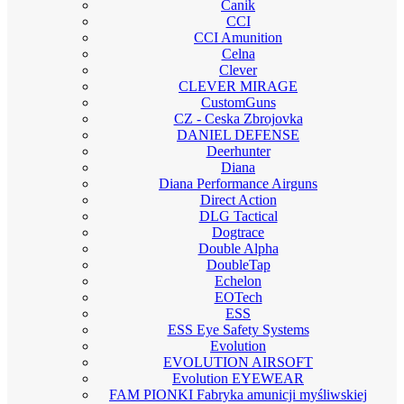
Canik
CCI
CCI Amunition
Celna
Clever
CLEVER MIRAGE
CustomGuns
CZ - Ceska Zbrojovka
DANIEL DEFENSE
Deerhunter
Diana
Diana Performance Airguns
Direct Action
DLG Tactical
Dogtrace
Double Alpha
DoubleTap
Echelon
EOTech
ESS
ESS Eye Safety Systems
Evolution
EVOLUTION AIRSOFT
Evolution EYEWEAR
FAM PIONKI Fabryka amunicji myśliwskiej