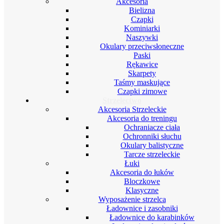
Akcesoria
Bielizna
Czapki
Kominiarki
Naszywki
Okulary przeciwsłoneczne
Paski
Rękawice
Skarpety
Taśmy maskujące
Czapki zimowe
Strzelectwo
Akcesoria Strzeleckie
Akcesoria do treningu
Ochraniacze ciała
Ochronniki słuchu
Okulary balistyczne
Tarcze strzeleckie
Łuki
Akcesoria do łuków
Bloczkowe
Klasyczne
Wyposażenie strzelca
Ładownice i zasobniki
Ładownice do karabinków