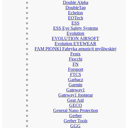
Double Alpha
DoubleTap
Echelon
EOTech
ESS
ESS Eye Safety Systems
Evolution
EVOLUTION AIRSOFT
Evolution EYEWEAR
FAM PIONKI Fabryka amunicji myśliwskiej
Fenix
Fiocchi
FN
Forsport
FTCS
Garbacz
Garmin
Gateway1
Gateway1 footgear
Gear Aid
GECO
General Nano Protection
Gerber
Gerber Tools
GGG