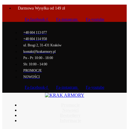
Darmowa Wysyłka od 149 zł
Fa-facebook-f
Fa-instagram
Fa-youtube
+48 604 113 077
+48 604 114 958
ul. Brogi 2, 31-431 Kraków
kontakt@krakarmory.pl
Pn - Pt: 10:00 - 18:00
Sb: 10:00 - 14:00
PROMOCJE
NOWOŚCI
Fa-facebook-f
Fa-instagram
Fa-youtube
Promocje
Nowości
Bestsellery
Informacje