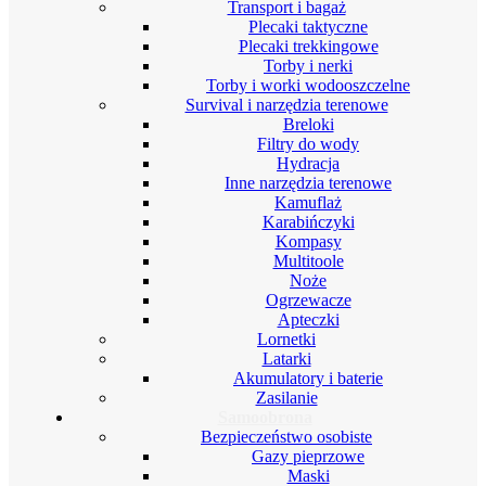
Transport i bagaż
Plecaki taktyczne
Plecaki trekkingowe
Torby i nerki
Torby i worki wodooszczelne
Survival i narzędzia terenowe
Breloki
Filtry do wody
Hydracja
Inne narzędzia terenowe
Kamuflaż
Karabińczyki
Kompasy
Multitoole
Noże
Ogrzewacze
Apteczki
Lornetki
Latarki
Akumulatory i baterie
Zasilanie
Samoobrona
Bezpieczeństwo osobiste
Gazy pieprzowe
Maski