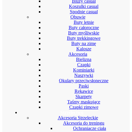
Bluzy casual
Koszulki casual
Spodnie casual
Obuwie
Buty letnie
Buty całoroczne
Buty myśliwskie
Buty trekkingowe
Buty na zimę
Kalosze
Akcesoria
Bielizna
Czapki
Kominiarki
Naszywki
Okulary przeciwsłoneczne
Paski
Rękawice
Skarpety
Taśmy maskujące
Czapki zimowe
Strzelectwo
Akcesoria Strzeleckie
Akcesoria do treningu
Ochraniacze ciała