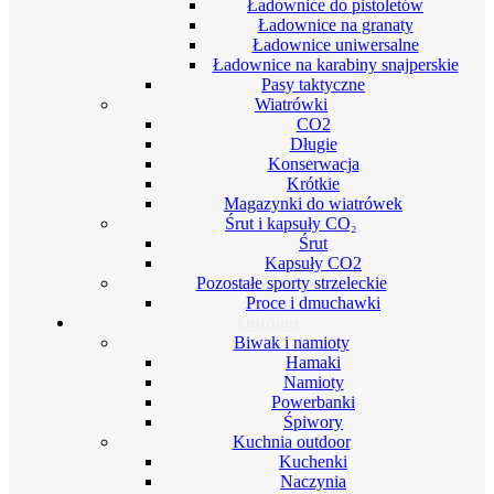
Ładownice do pistoletów
Ładownice na granaty
Ładownice uniwersalne
Ładownice na karabiny snajperskie
Pasy taktyczne
Wiatrówki
CO2
Długie
Konserwacja
Krótkie
Magazynki do wiatrówek
Śrut i kapsuły CO₂
Śrut
Kapsuły CO2
Pozostałe sporty strzeleckie
Proce i dmuchawki
Outdoor
Biwak i namioty
Hamaki
Namioty
Powerbanki
Śpiwory
Kuchnia outdoor
Kuchenki
Naczynia