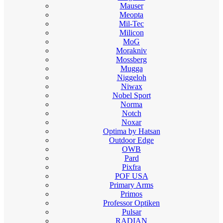
Mauser
Meopta
Mil-Tec
Milicon
MoG
Morakniv
Mossberg
Mugga
Niggeloh
Niwax
Nobel Sport
Norma
Notch
Noxar
Optima by Hatsan
Outdoor Edge
OWB
Pard
Pixfra
POF USA
Primary Arms
Primos
Professor Optiken
Pulsar
RADIAN