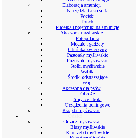
Elaboracja amunicji
Narzędzia i akcesoria
Pociski
Proch
Pudełka i pojemniki na amunicję
Akcesoria myśliwskie
Fotopułapki
Medale i gadżety
Obróbka zwierzyny
Pastorały myśliwskie
Pozostałe myśliwskie
Stołki myśliwskie
Wabiki
Środki odstraszające
Wagi
Akcesoria dla psów
Obroże
Smycze i troki
Urządzenia treningowe
Książki myśliwskie
Odzież
Odzież myśliwska
Bluzy myśliwskie
Kamizelki myśliwskie