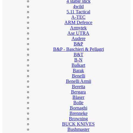
4 stable stick
4wild
5.11 Tactical
A-TEC
ARM Defence
Armytek
Ase UTRA
Audere
B&P
B&P - Baschieri & Pellagri
B&T
B-N
Balkart
Barak
Benelli
Benelli Armii
Beretta
Bergara
Blaser
Bolle
Bornaghi
Brenneke
Browning
BUCK KNIVES
Bushmaster