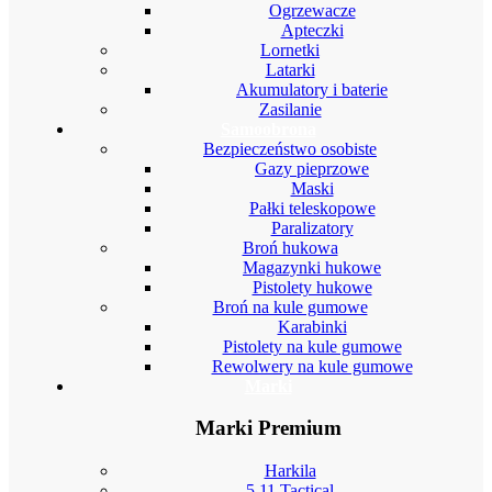
Ogrzewacze
Apteczki
Lornetki
Latarki
Akumulatory i baterie
Zasilanie
Samoobrona
Bezpieczeństwo osobiste
Gazy pieprzowe
Maski
Pałki teleskopowe
Paralizatory
Broń hukowa
Magazynki hukowe
Pistolety hukowe
Broń na kule gumowe
Karabinki
Pistolety na kule gumowe
Rewolwery na kule gumowe
Marki
Marki Premium
Harkila
5.11 Tactical