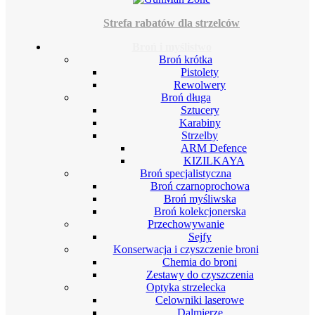
Strefa rabatów dla strzelców
Broń i myślistwo
Broń krótka
Pistolety
Rewolwery
Broń długa
Sztucery
Karabiny
Strzelby
ARM Defence
KIZILKAYA
Broń specjalistyczna
Broń czarnoprochowa
Broń myśliwska
Broń kolekcjonerska
Przechowywanie
Sejfy
Konserwacja i czyszczenie broni
Chemia do broni
Zestawy do czyszczenia
Optyka strzelecka
Celowniki laserowe
Dalmierze