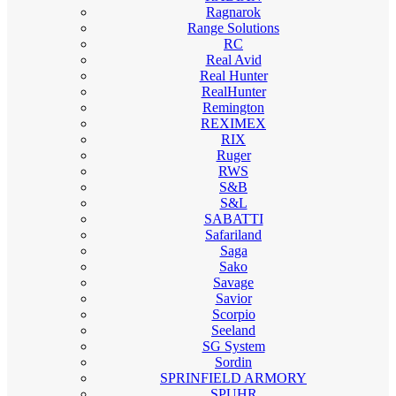
Ragnarok
Range Solutions
RC
Real Avid
Real Hunter
RealHunter
Remington
REXIMEX
RIX
Ruger
RWS
S&B
S&L
SABATTI
Safariland
Saga
Sako
Savage
Savior
Scorpio
Seeland
SG System
Sordin
SPRINFIELD ARMORY
SPUHR