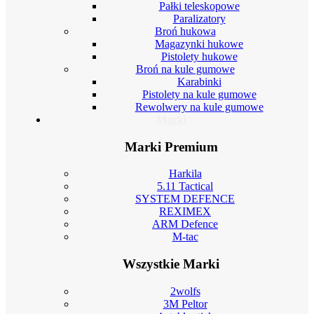
Pałki teleskopowe
Paralizatory
Broń hukowa
Magazynki hukowe
Pistolety hukowe
Broń na kule gumowe
Karabinki
Pistolety na kule gumowe
Rewolwery na kule gumowe
Marki
Marki Premium
Harkila
5.11 Tactical
SYSTEM DEFENCE
REXIMEX
ARM Defence
M-tac
Wszystkie Marki
2wolfs
3M Peltor