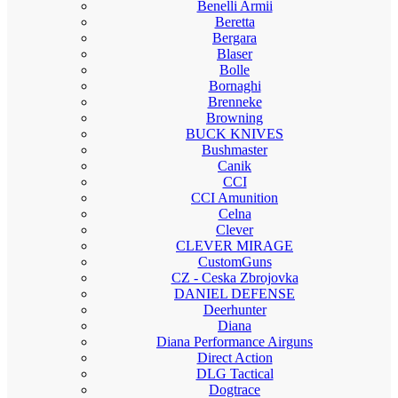
Benelli Armii
Beretta
Bergara
Blaser
Bolle
Bornaghi
Brenneke
Browning
BUCK KNIVES
Bushmaster
Canik
CCI
CCI Amunition
Celna
Clever
CLEVER MIRAGE
CustomGuns
CZ - Ceska Zbrojovka
DANIEL DEFENSE
Deerhunter
Diana
Diana Performance Airguns
Direct Action
DLG Tactical
Dogtrace