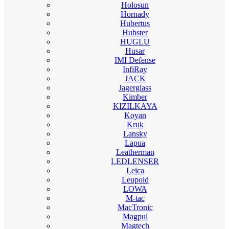
Holosun
Hornady
Hubertus
Hubster
HUGLU
Husar
IMI Defense
InfiRay
JACK
Jagerglass
Kimber
KIZILKAYA
Koyan
Kruk
Lansky
Lapua
Leatherman
LEDLENSER
Leica
Leupold
LOWA
M-tac
MacTronic
Magpul
Magtech