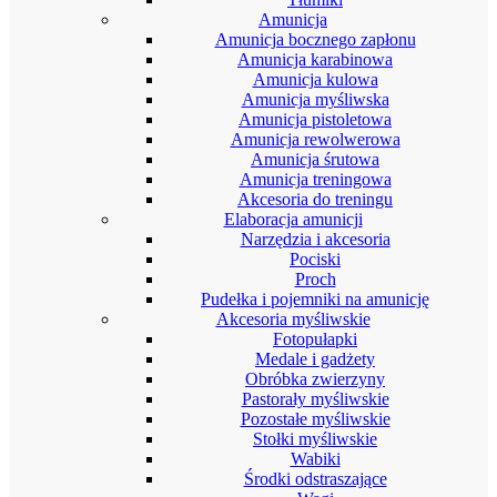
Amunicja
Amunicja bocznego zapłonu
Amunicja karabinowa
Amunicja kulowa
Amunicja myśliwska
Amunicja pistoletowa
Amunicja rewolwerowa
Amunicja śrutowa
Amunicja treningowa
Akcesoria do treningu
Elaboracja amunicji
Narzędzia i akcesoria
Pociski
Proch
Pudełka i pojemniki na amunicję
Akcesoria myśliwskie
Fotopułapki
Medale i gadżety
Obróbka zwierzyny
Pastorały myśliwskie
Pozostałe myśliwskie
Stołki myśliwskie
Wabiki
Środki odstraszające