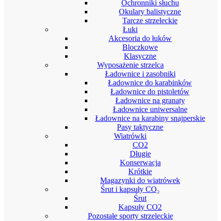
Ochronniki słuchu
Okulary balistyczne
Tarcze strzeleckie
Łuki
Akcesoria do łuków
Bloczkowe
Klasyczne
Wyposażenie strzelca
Ładownice i zasobniki
Ładownice do karabinków
Ładownice do pistoletów
Ładownice na granaty
Ładownice uniwersalne
Ładownice na karabiny snajperskie
Pasy taktyczne
Wiatrówki
CO2
Długie
Konserwacja
Krótkie
Magazynki do wiatrówek
Śrut i kapsuły CO₂
Śrut
Kapsuły CO2
Pozostałe sporty strzeleckie