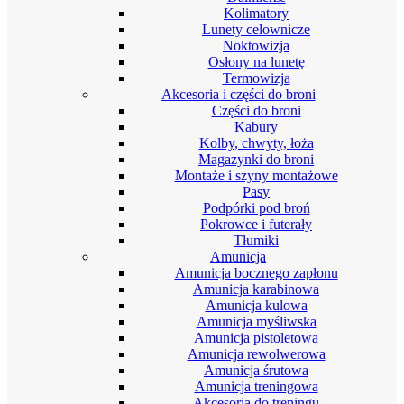
Kolimatory
Lunety celownicze
Noktowizja
Osłony na lunetę
Termowizja
Akcesoria i części do broni
Części do broni
Kabury
Kolby, chwyty, łoża
Magazynki do broni
Montaże i szyny montażowe
Pasy
Podpórki pod broń
Pokrowce i futerały
Tłumiki
Amunicja
Amunicja bocznego zapłonu
Amunicja karabinowa
Amunicja kulowa
Amunicja myśliwska
Amunicja pistoletowa
Amunicja rewolwerowa
Amunicja śrutowa
Amunicja treningowa
Akcesoria do treningu