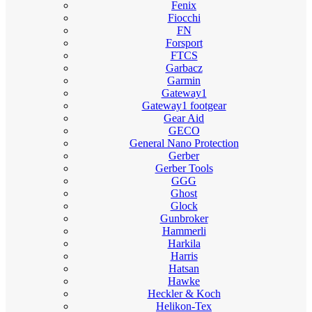
Fenix
Fiocchi
FN
Forsport
FTCS
Garbacz
Garmin
Gateway1
Gateway1 footgear
Gear Aid
GECO
General Nano Protection
Gerber
Gerber Tools
GGG
Ghost
Glock
Gunbroker
Hammerli
Harkila
Harris
Hatsan
Hawke
Heckler & Koch
Helikon-Tex