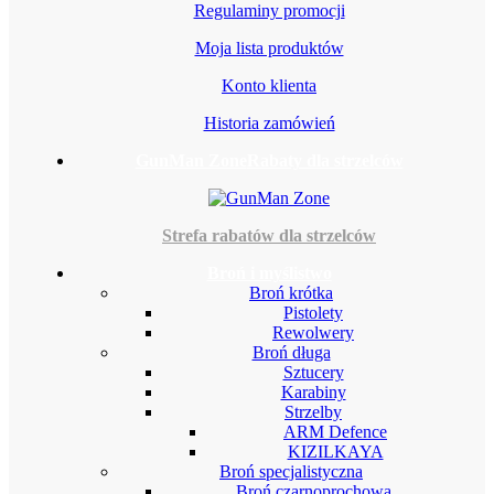
Regulaminy promocji
Moja lista produktów
Konto klienta
Historia zamówień
GunMan Zone
Rabaty dla strzelców
Strefa rabatów dla strzelców
Broń i myślistwo
Broń krótka
Pistolety
Rewolwery
Broń długa
Sztucery
Karabiny
Strzelby
ARM Defence
KIZILKAYA
Broń specjalistyczna
Broń czarnoprochowa