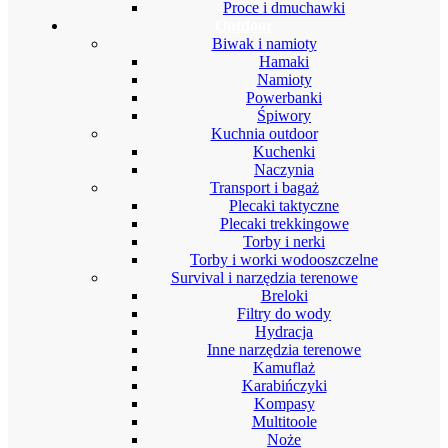
Proce i dmuchawki
Outdoor
Biwak i namioty
Hamaki
Namioty
Powerbanki
Śpiwory
Kuchnia outdoor
Kuchenki
Naczynia
Transport i bagaż
Plecaki taktyczne
Plecaki trekkingowe
Torby i nerki
Torby i worki wodooszczelne
Survival i narzędzia terenowe
Breloki
Filtry do wody
Hydracja
Inne narzędzia terenowe
Kamuflaż
Karabińczyki
Kompasy
Multitoole
Noże