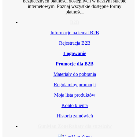
bezpiecznych płatności dostępnych w naszym sklepie
internetowym. Poznaj wszystkie dostępne formy
płatności.
B2B
Informacje na temat B2B
Rejestracja B2B
Logowanie
Promocje dla B2B
Materiały do pobrania
Regulaminy promocji
Moja lista produktów
Konto klienta
Historia zamówień
GunMan Zone
Rabaty dla strzelców