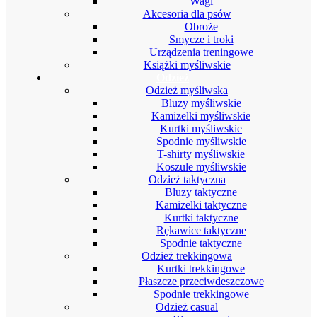
Wagi
Akcesoria dla psów
Obroże
Smycze i troki
Urządzenia treningowe
Książki myśliwskie
Odzież
Odzież myśliwska
Bluzy myśliwskie
Kamizelki myśliwskie
Kurtki myśliwskie
Spodnie myśliwskie
T-shirty myśliwskie
Koszule myśliwskie
Odzież taktyczna
Bluzy taktyczne
Kamizelki taktyczne
Kurtki taktyczne
Rękawice taktyczne
Spodnie taktyczne
Odzież trekkingowa
Kurtki trekkingowe
Płaszcze przeciwdeszczowe
Spodnie trekkingowe
Odzież casual