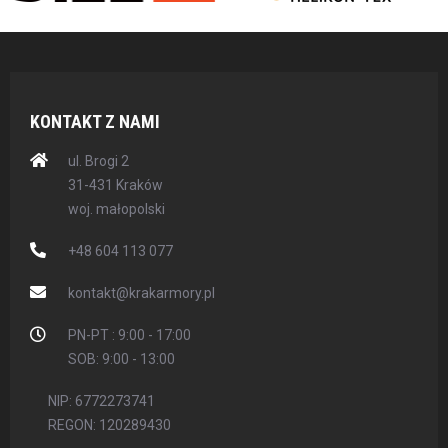
KONTAKT Z NAMI
ul. Brogi 2
31-431 Kraków
woj. małopolski
+48 604 113 077
kontakt@krakarmory.pl
PN-PT : 9:00 - 17:00
SOB: 9:00 - 13:00
NIP: 6772273741
REGON: 120289430