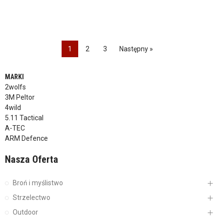
1
2
3
Następny »
MARKI
2wolfs
3M Peltor
4wild
5.11 Tactical
A-TEC
ARM Defence
Nasza Oferta
Broń i myślistwo
Strzelectwo
Outdoor