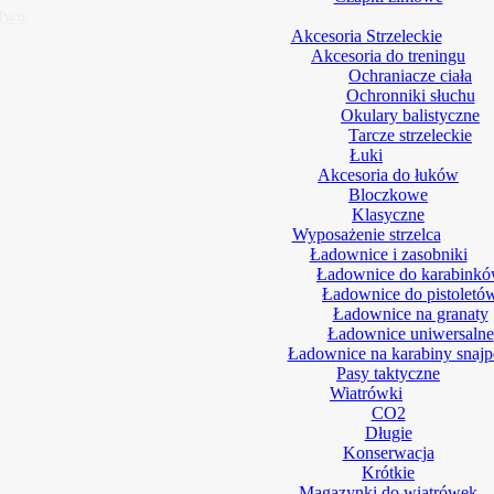
ctwo
Akcesoria Strzeleckie
Akcesoria do treningu
Ochraniacze ciała
Ochronniki słuchu
Okulary balistyczne
Tarcze strzeleckie
Łuki
Akcesoria do łuków
Bloczkowe
Klasyczne
Wyposażenie strzelca
Ładownice i zasobniki
Ładownice do karabink
Ładownice do pistoletó
Ładownice na granaty
Ładownice uniwersalne
Ładownice na karabiny snajp
Pasy taktyczne
Wiatrówki
CO2
Długie
Konserwacja
Krótkie
Magazynki do wiatrówek