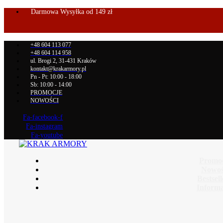
Darmowa Wysyłka od 149 zł
+48 604 113 077
+48 604 114 958
ul. Brogi 2, 31-431 Kraków
kontakt@krakarmory.pl
Pn - Pt: 10:00 - 18:00
Sb: 10:00 - 14:00
PROMOCJE
NOWOŚCI
Fa-facebook-f
Fa-instagram
Fa-youtube
Promo
Nowoś
Bestsel
Informa