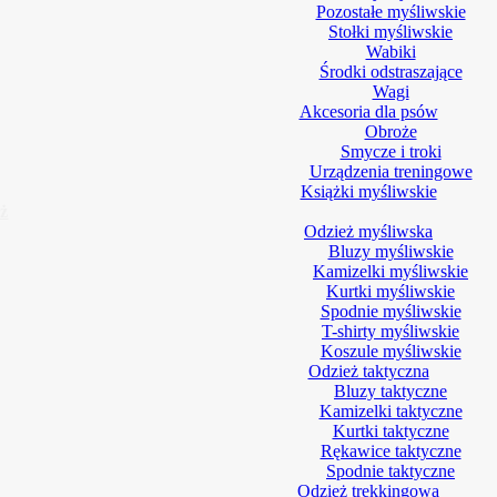
Pozostałe myśliwskie
Stołki myśliwskie
Wabiki
Środki odstraszające
Wagi
Akcesoria dla psów
Obroże
Smycze i troki
Urządzenia treningowe
Książki myśliwskie
ż
Odzież myśliwska
Bluzy myśliwskie
Kamizelki myśliwskie
Kurtki myśliwskie
Spodnie myśliwskie
T-shirty myśliwskie
Koszule myśliwskie
Odzież taktyczna
Bluzy taktyczne
Kamizelki taktyczne
Kurtki taktyczne
Rękawice taktyczne
Spodnie taktyczne
Odzież trekkingowa