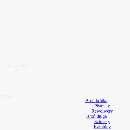
y dla strzelców
listwo
Broń krótka
Pistolety
Rewolwery
Broń długa
Sztucery
Karabiny