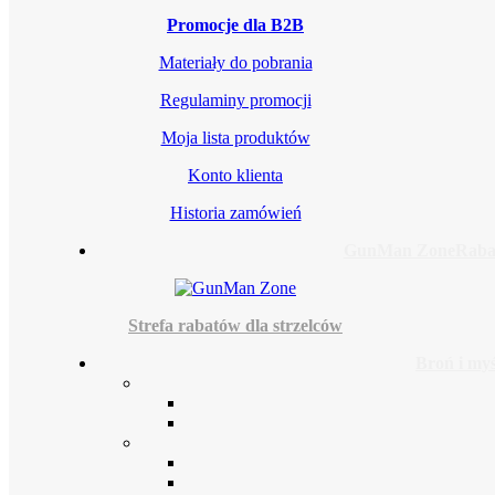
Promocje dla B2B
Materiały do pobrania
Regulaminy promocji
Moja lista produktów
Konto klienta
Historia zamówień
GunMan Zone
Rabat
Strefa rabatów dla strzelców
Broń i myś