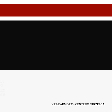
cje
ci
lery
cje
KRAKARMORY - CENTRUM STRZELCA