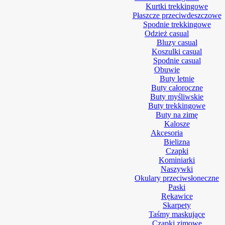
Kurtki trekkingowe
Płaszcze przeciwdeszczowe
Spodnie trekkingowe
Odzież casual
Bluzy casual
Koszulki casual
Spodnie casual
Obuwie
Buty letnie
Buty całoroczne
Buty myśliwskie
Buty trekkingowe
Buty na zimę
Kalosze
Akcesoria
Bielizna
Czapki
Kominiarki
Naszywki
Okulary przeciwsłoneczne
Paski
Rękawice
Skarpety
Taśmy maskujące
Czapki zimowe