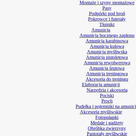
Montaże i szyny montażowe
Pasy
Podpórki pod broń
Pokrowce i futerały
Tłumiki
Amunicja
Amunicja bocznego zapłonu
Amunicja karabinowa
Amunicja kulowa
Amunicja myśliwska
Amunicja pistoletowa
Amunicja rewolwerowa
Amunicja śrutowa
Amunicja treningowa
Akcesoria do treningu
Elaboracja amunicji
Narzędzia i akcesoria
Pociski
Proch
Pudełka i pojemniki na amunic
Akcesoria myśliwskie
Fotopułapki
Medale i gadżety
Obróbka zwierzyny
Pastorały myśliwskie