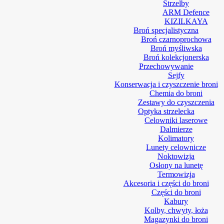
Strzelby
ARM Defence
KIZILKAYA
Broń specjalistyczna
Broń czarnoprochowa
Broń myśliwska
Broń kolekcjonerska
Przechowywanie
Sejfy
Konserwacja i czyszczenie broni
Chemia do broni
Zestawy do czyszczenia
Optyka strzelecka
Celowniki laserowe
Dalmierze
Kolimatory
Lunety celownicze
Noktowizja
Osłony na lunetę
Termowizja
Akcesoria i części do broni
Części do broni
Kabury
Kolby, chwyty, łoża
Magazynki do broni