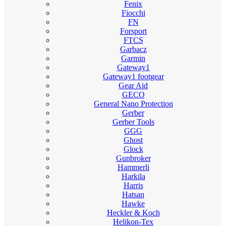
Fenix
Fiocchi
FN
Forsport
FTCS
Garbacz
Garmin
Gateway1
Gateway1 footgear
Gear Aid
GECO
General Nano Protection
Gerber
Gerber Tools
GGG
Ghost
Glock
Gunbroker
Hammerli
Harkila
Harris
Hatsan
Hawke
Heckler & Koch
Helikon-Tex