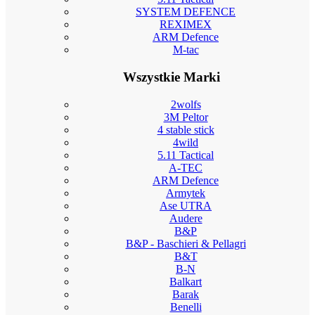
SYSTEM DEFENCE
REXIMEX
ARM Defence
M-tac
Wszystkie Marki
2wolfs
3M Peltor
4 stable stick
4wild
5.11 Tactical
A-TEC
ARM Defence
Armytek
Ase UTRA
Audere
B&P
B&P - Baschieri & Pellagri
B&T
B-N
Balkart
Barak
Benelli