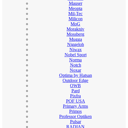
Mauser
Meopta
Mil-Tec
Milicon
MoG
Morakniv
Mossberg
Mugga
Niggeloh
Niwax
Nobel Sport
Norma
Notch
Noxar
Optima by Hatsan
Outdoor Edge
OWB
Pard
Pixfra
POF USA
Primary Arms
Primos
Professor Optiken
Pulsar
RADIAN