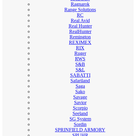
Ragnarok
Range Solutions
RC
Real Avid
Real Hunter
RealHunter
Remington
REXIMEX
RIX
Ruger
RWS
S&B
S&L
SABATTI
Safariland
Saga
Sako
Savage
Savior
Scorpio
Seeland
SG System
Sordin
SPRINFIELD ARMORY
SPUHR