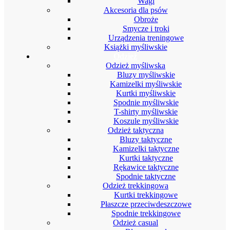
Wagi
Akcesoria dla psów
Obroże
Smycze i troki
Urządzenia treningowe
Książki myśliwskie
Odzież
Odzież myśliwska
Bluzy myśliwskie
Kamizelki myśliwskie
Kurtki myśliwskie
Spodnie myśliwskie
T-shirty myśliwskie
Koszule myśliwskie
Odzież taktyczna
Bluzy taktyczne
Kamizelki taktyczne
Kurtki taktyczne
Rękawice taktyczne
Spodnie taktyczne
Odzież trekkingowa
Kurtki trekkingowe
Płaszcze przeciwdeszczowe
Spodnie trekkingowe
Odzież casual