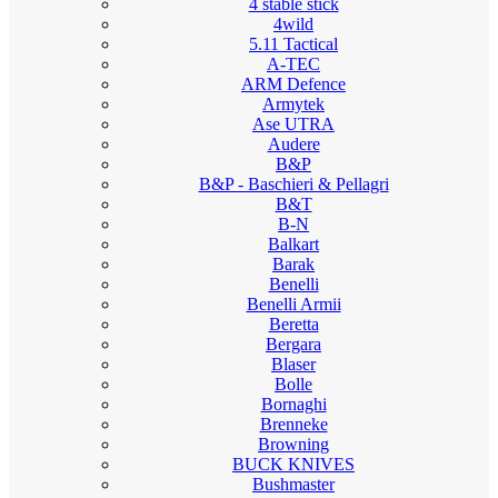
4 stable stick
4wild
5.11 Tactical
A-TEC
ARM Defence
Armytek
Ase UTRA
Audere
B&P
B&P - Baschieri & Pellagri
B&T
B-N
Balkart
Barak
Benelli
Benelli Armii
Beretta
Bergara
Blaser
Bolle
Bornaghi
Brenneke
Browning
BUCK KNIVES
Bushmaster