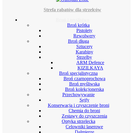
Strefa rabatów dla strzelców
Broń i myślistwo
Broń krótka
Pistolety
Rewolwery
Broń długa
Sztucery
Karabiny
Strzelby
ARM Defence
KIZILKAYA
Broń specjalistyczna
Broń czarnoprochowa
Broń myśliwska
Broń kolekcjonerska
Przechowywanie
Sejfy
Konserwacja i czyszczenie broni
Chemia do broni
Zestawy do czyszczenia
Optyka strzelecka
Celowniki laserowe
Dalmierze