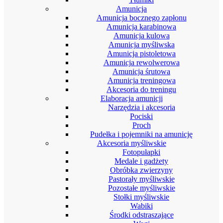
Amunicja
Amunicja bocznego zapłonu
Amunicja karabinowa
Amunicja kulowa
Amunicja myśliwska
Amunicja pistoletowa
Amunicja rewolwerowa
Amunicja śrutowa
Amunicja treningowa
Akcesoria do treningu
Elaboracja amunicji
Narzędzia i akcesoria
Pociski
Proch
Pudełka i pojemniki na amunicję
Akcesoria myśliwskie
Fotopułapki
Medale i gadżety
Obróbka zwierzyny
Pastorały myśliwskie
Pozostałe myśliwskie
Stołki myśliwskie
Wabiki
Środki odstraszające