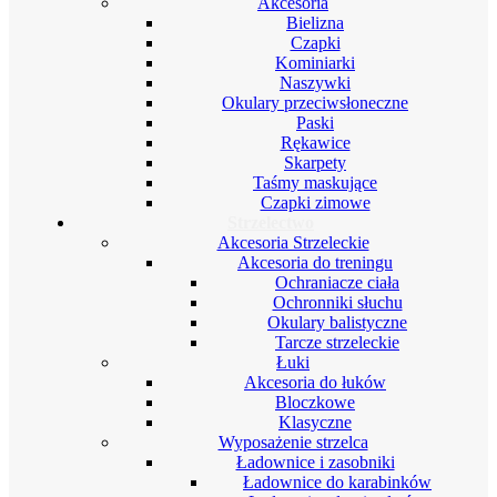
Akcesoria
Bielizna
Czapki
Kominiarki
Naszywki
Okulary przeciwsłoneczne
Paski
Rękawice
Skarpety
Taśmy maskujące
Czapki zimowe
Strzelectwo
Akcesoria Strzeleckie
Akcesoria do treningu
Ochraniacze ciała
Ochronniki słuchu
Okulary balistyczne
Tarcze strzeleckie
Łuki
Akcesoria do łuków
Bloczkowe
Klasyczne
Wyposażenie strzelca
Ładownice i zasobniki
Ładownice do karabinków