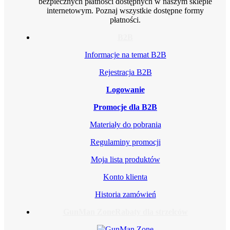
bezpiecznych płatności dostępnych w naszym sklepie
internetowym. Poznaj wszystkie dostępne formy
płatności.
B2B
Informacje na temat B2B
Rejestracja B2B
Logowanie
Promocje dla B2B
Materiały do pobrania
Regulaminy promocji
Moja lista produktów
Konto klienta
Historia zamówień
GunMan Zone
Rabaty dla strzelców