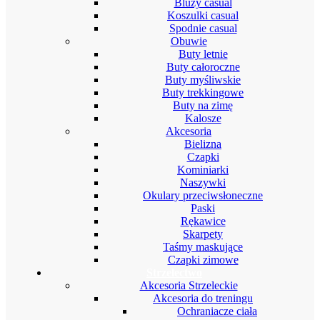
Bluzy casual
Koszulki casual
Spodnie casual
Obuwie
Buty letnie
Buty całoroczne
Buty myśliwskie
Buty trekkingowe
Buty na zimę
Kalosze
Akcesoria
Bielizna
Czapki
Kominiarki
Naszywki
Okulary przeciwsłoneczne
Paski
Rękawice
Skarpety
Taśmy maskujące
Czapki zimowe
Strzelectwo
Akcesoria Strzeleckie
Akcesoria do treningu
Ochraniacze ciała