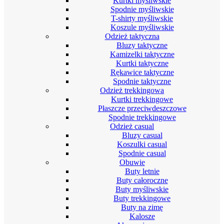
Kurtki myśliwskie
Spodnie myśliwskie
T-shirty myśliwskie
Koszule myśliwskie
Odzież taktyczna
Bluzy taktyczne
Kamizelki taktyczne
Kurtki taktyczne
Rękawice taktyczne
Spodnie taktyczne
Odzież trekkingowa
Kurtki trekkingowe
Płaszcze przeciwdeszczowe
Spodnie trekkingowe
Odzież casual
Bluzy casual
Koszulki casual
Spodnie casual
Obuwie
Buty letnie
Buty całoroczne
Buty myśliwskie
Buty trekkingowe
Buty na zimę
Kalosze