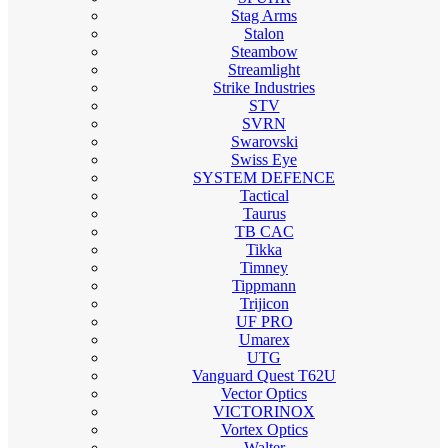
Stag Arms
Stalon
Steambow
Streamlight
Strike Industries
STV
SVRN
Swarovski
Swiss Eye
SYSTEM DEFENCE
Tactical
Taurus
TB CAC
Tikka
Timney
Tippmann
Trijicon
UF PRO
Umarex
UTG
Vanguard Quest T62U
Vector Optics
VICTORINOX
Vortex Optics
Walter