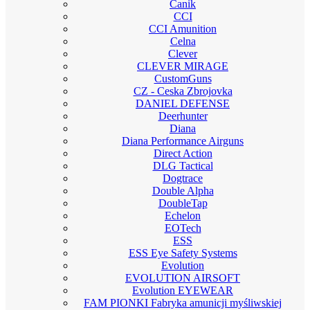
Canik
CCI
CCI Amunition
Celna
Clever
CLEVER MIRAGE
CustomGuns
CZ - Ceska Zbrojovka
DANIEL DEFENSE
Deerhunter
Diana
Diana Performance Airguns
Direct Action
DLG Tactical
Dogtrace
Double Alpha
DoubleTap
Echelon
EOTech
ESS
ESS Eye Safety Systems
Evolution
EVOLUTION AIRSOFT
Evolution EYEWEAR
FAM PIONKI Fabryka amunicji myśliwskiej