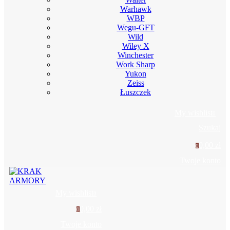
Warhawk
WBP
Wegu-GFT
Wild
Wiley X
Winchester
Work Sharp
Yukon
Zeiss
Łuszczek
My wishlist
0
Szukaj
0,00 zł
0
Twoje konto
My wishlist
0
0,00 zł
0
Twoje konto