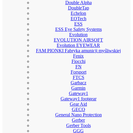
Double Alpha
DoubleTap
Echelon
EOTech
ESS
ESS Eye Safety Systems
Evolution
EVOLUTION AIRSOFT
Evolution EYEWEAR
FAM PIONKI Fabryka amunicji myśliwskiej
Fenix
Fiocchi
FN
Forsport
FTCS
Garbacz
Garmin
Gateway1
Gateway1 footgear
Gear Aid
GECO
General Nano Protection
Gerber
Gerber Tools
GGG