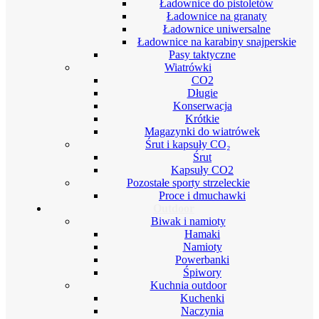
Ładownice do pistoletów
Ładownice na granaty
Ładownice uniwersalne
Ładownice na karabiny snajperskie
Pasy taktyczne
Wiatrówki
CO2
Długie
Konserwacja
Krótkie
Magazynki do wiatrówek
Śrut i kapsuły CO₂
Śrut
Kapsuły CO2
Pozostałe sporty strzeleckie
Proce i dmuchawki
Outdoor
Biwak i namioty
Hamaki
Namioty
Powerbanki
Śpiwory
Kuchnia outdoor
Kuchenki
Naczynia