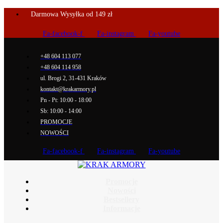
Darmowa Wysyłka od 149 zł
Fa-facebook-f
Fa-instagram
Fa-youtube
+48 604 113 077
+48 604 114 958
ul. Brogi 2, 31-431 Kraków
kontakt@krakarmory.pl
Pn - Pt: 10:00 - 18:00
Sb: 10:00 - 14:00
PROMOCJE
NOWOŚCI
Fa-facebook-f
Fa-instagram
Fa-youtube
Promocje
Nowości
Bestsellery
Informacje