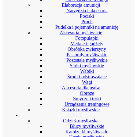
Elaboracja amunicji
Narzędzia i akcesoria
Pociski
Proch
Pudełka i pojemniki na amunicję
Akcesoria myśliwskie
Fotopułapki
Medale i gadżety
Obróbka zwierzyny
Pastorały myśliwskie
Pozostałe myśliwskie
Stołki myśliwskie
Wabiki
Środki odstraszające
Wagi
Akcesoria dla psów
Obroże
Smycze i troki
Urządzenia treningowe
Książki myśliwskie
Odzież
Odzież myśliwska
Bluzy myśliwskie
Kamizelki myśliwskie