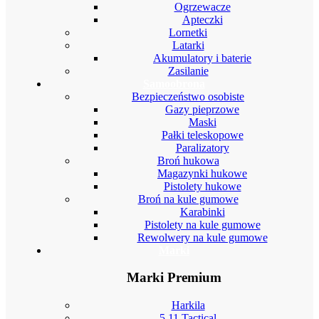
Ogrzewacze
Apteczki
Lornetki
Latarki
Akumulatory i baterie
Zasilanie
Samoobrona
Bezpieczeństwo osobiste
Gazy pieprzowe
Maski
Pałki teleskopowe
Paralizatory
Broń hukowa
Magazynki hukowe
Pistolety hukowe
Broń na kule gumowe
Karabinki
Pistolety na kule gumowe
Rewolwery na kule gumowe
Marki
Marki Premium
Harkila
5.11 Tactical