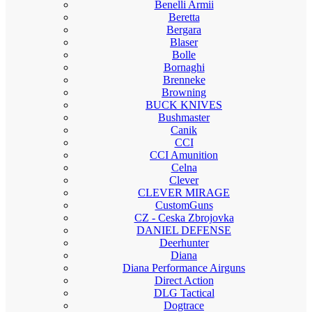
Benelli Armii
Beretta
Bergara
Blaser
Bolle
Bornaghi
Brenneke
Browning
BUCK KNIVES
Bushmaster
Canik
CCI
CCI Amunition
Celna
Clever
CLEVER MIRAGE
CustomGuns
CZ - Ceska Zbrojovka
DANIEL DEFENSE
Deerhunter
Diana
Diana Performance Airguns
Direct Action
DLG Tactical
Dogtrace