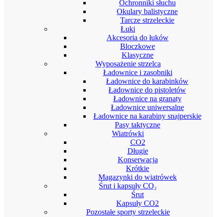
Ochronniki słuchu
Okulary balistyczne
Tarcze strzeleckie
Łuki
Akcesoria do łuków
Bloczkowe
Klasyczne
Wyposażenie strzelca
Ładownice i zasobniki
Ładownice do karabinków
Ładownice do pistoletów
Ładownice na granaty
Ładownice uniwersalne
Ładownice na karabiny snajperskie
Pasy taktyczne
Wiatrówki
CO2
Długie
Konserwacja
Krótkie
Magazynki do wiatrówek
Śrut i kapsuły CO₂
Śrut
Kapsuły CO2
Pozostałe sporty strzeleckie