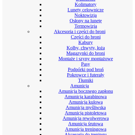
Kolimatory
Lunety celownicze
Noktowizja
Osłony na lunetę
Termowizja
Akcesoria i części do broni
Części do broni
Kabury
Kolby, chwyty, łoża
Magazynki do broni
Montaże i szyny montażowe
Pasy
Podpórki pod broń
Pokrowce i futerały
Tłumiki
Amunicja
Amunicja bocznego zapłonu
Amunicja karabinowa
Amunicja kulowa
Amunicja myśliwska
Amunicja pistoletowa
Amunicja rewolwerowa
Amunicja śrutowa
Amunicja treningowa
Akcesoria do treningu