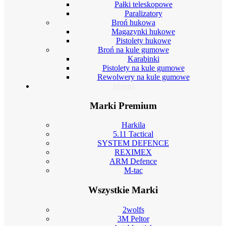
Pałki teleskopowe
Paralizatory
Broń hukowa
Magazynki hukowe
Pistolety hukowe
Broń na kule gumowe
Karabinki
Pistolety na kule gumowe
Rewolwery na kule gumowe
Marki
Marki Premium
Harkila
5.11 Tactical
SYSTEM DEFENCE
REXIMEX
ARM Defence
M-tac
Wszystkie Marki
2wolfs
3M Peltor