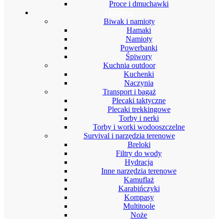
Proce i dmuchawki
Outdoor
Biwak i namioty
Hamaki
Namioty
Powerbanki
Śpiwory
Kuchnia outdoor
Kuchenki
Naczynia
Transport i bagaż
Plecaki taktyczne
Plecaki trekkingowe
Torby i nerki
Torby i worki wodooszczelne
Survival i narzędzia terenowe
Breloki
Filtry do wody
Hydracja
Inne narzędzia terenowe
Kamuflaż
Karabińczyki
Kompasy
Multitoole
Noże