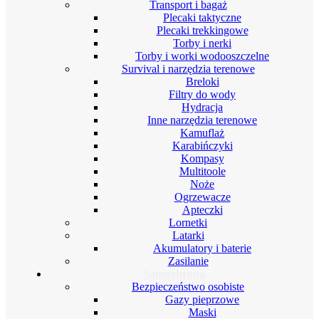
Transport i bagaż
Plecaki taktyczne
Plecaki trekkingowe
Torby i nerki
Torby i worki wodooszczelne
Survival i narzędzia terenowe
Breloki
Filtry do wody
Hydracja
Inne narzędzia terenowe
Kamuflaż
Karabińczyki
Kompasy
Multitoole
Noże
Ogrzewacze
Apteczki
Lornetki
Latarki
Akumulatory i baterie
Zasilanie
Samoobrona
Bezpieczeństwo osobiste
Gazy pieprzowe
Maski