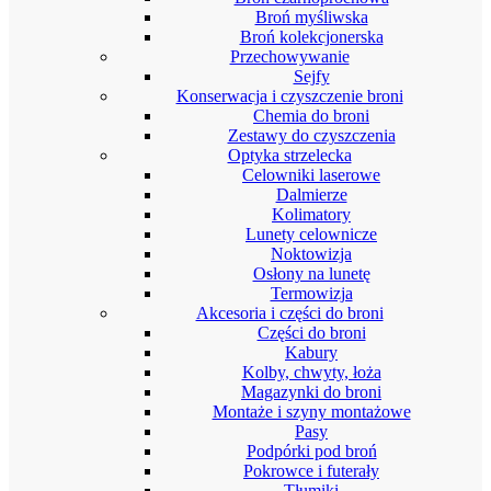
Broń myśliwska
Broń kolekcjonerska
Przechowywanie
Sejfy
Konserwacja i czyszczenie broni
Chemia do broni
Zestawy do czyszczenia
Optyka strzelecka
Celowniki laserowe
Dalmierze
Kolimatory
Lunety celownicze
Noktowizja
Osłony na lunetę
Termowizja
Akcesoria i części do broni
Części do broni
Kabury
Kolby, chwyty, łoża
Magazynki do broni
Montaże i szyny montażowe
Pasy
Podpórki pod broń
Pokrowce i futerały
Tłumiki