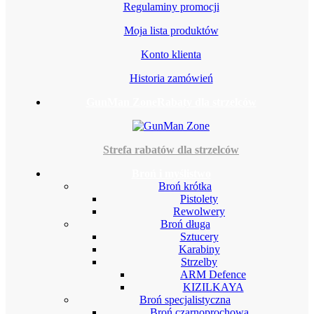
Regulaminy promocji
Moja lista produktów
Konto klienta
Historia zamówień
GunMan Zone
Rabaty dla strzelców
Strefa rabatów dla strzelców
Broń i myślistwo
Broń krótka
Pistolety
Rewolwery
Broń długa
Sztucery
Karabiny
Strzelby
ARM Defence
KIZILKAYA
Broń specjalistyczna
Broń czarnoprochowa