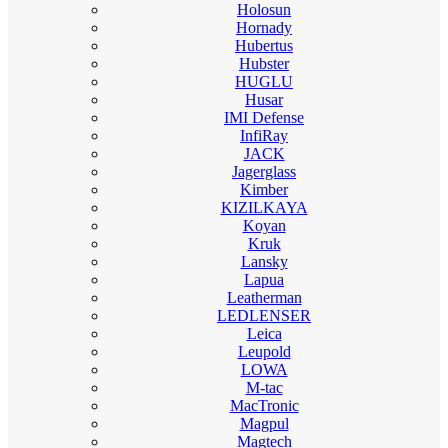
Holosun
Hornady
Hubertus
Hubster
HUGLU
Husar
IMI Defense
InfiRay
JACK
Jagerglass
Kimber
KIZILKAYA
Koyan
Kruk
Lansky
Lapua
Leatherman
LEDLENSER
Leica
Leupold
LOWA
M-tac
MacTronic
Magpul
Magtech