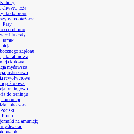
Kabury
, chwyty, łoża
ynki do broni
 szyny montażowe
Pasy
rki pod broń
wce i futerały
Tłumiki
nicja
bocznego zapłonu
ja karabinowa
icja kulowa
cja myśliwska
ja pistoletowa
ja rewolwerowa
icja śrutowa
ja treningowa
ria do treningu
ja amunicji
zia i akcesoria
Pociski
Proch
ojemniki na amunicję
 myśliwskie
otopułapki