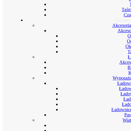
Taśm
Cza
Strzele
Akcesoria
Akceso
O
Oc
Ok
T
Ł
Akces
B
K
Wyposażen
Ładown
Ładow
Ładow
Ład
Łado
Ładownice
Pas
Wia