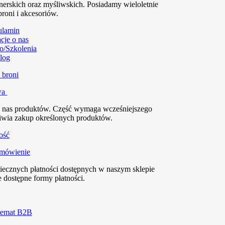
nerskich oraz myśliwskich. Posiadamy wieloletnie
broni i akcesoriów.
ulamin
cje o nas
o/Szkolenia
log
wa
z nas produktów. Część wymaga wcześniejszego
liwia zakup określonych produktów.
amówienie
piecznych płatności dostępnych w naszym sklepie
 dostępne formy płatności.
 temat B2B