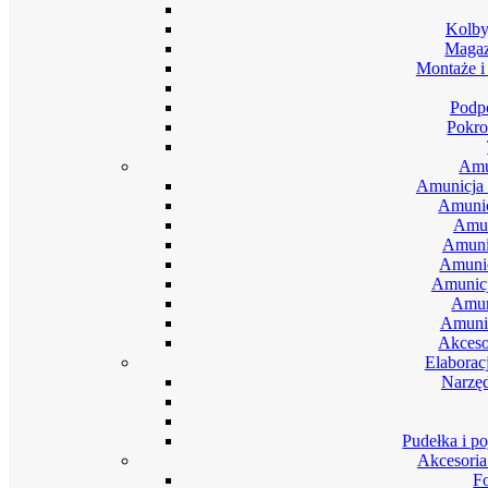
Kolby
Magaz
Montaże i
Podpó
Pokro
Amu
Amunicja 
Amunic
Amun
Amuni
Amunic
Amunic
Amun
Amunic
Akceso
Elaborac
Narzęd
Pudełka i p
Akcesoria
F