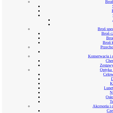
Broń
Broń spec
Broń c
Bro
Broń 
Przech
Konserwacja i 
Chem
Zestawy
Optyka 
Celow
D
K
Lunet
N
Osło
T
Akcesoria i 
Czę