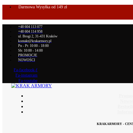
Darmowa Wysyłka od 149 zł
+48 604 113 077
+48 604 114 958
ul. Brogi 2, 31-431 Kraków
kontakt@krakarmory.pl
Pn - Pt: 10:00 - 18:00
Sb: 10:00 - 14:00
PROMOCJE
NOWOŚCI
Fa-facebook-f
Fa-instagram
Fa-youtube
Promo
Nowoś
Bestsel
Informa
KRAKARMORY - CEN