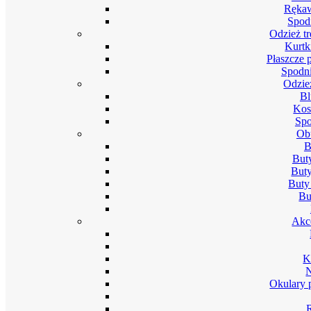
Rękaw
Spod
Odzież t
Kurtk
Płaszcze 
Spodni
Odzie
Bl
Kos
Spo
Ob
B
But
Buty
Buty
Bu
Akc
K
Okulary 