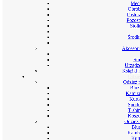
Meda
Obrób
Pastor
Pozost
Stoł
Środki
Akcesori
Smy
Urządze
Książki 
Odzie
Odzież 
Bluz
Kamize
Kurt
Spodn
T-shi
Koszu
Odzież 
Blu
Kamiz
Kurt