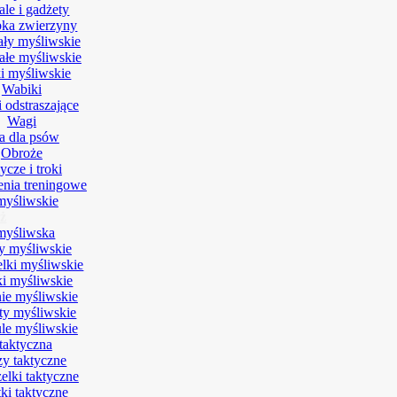
le i gadżety
ka zwierzyny
ały myśliwskie
ałe myśliwskie
ki myśliwskie
Wabiki
 odstraszające
Wagi
a dla psów
Obroże
cze i troki
nia treningowe
myśliwskie
ż
myśliwska
y myśliwskie
lki myśliwskie
ki myśliwskie
ie myśliwskie
rty myśliwskie
le myśliwskie
taktyczna
zy taktyczne
elki taktyczne
ki taktyczne