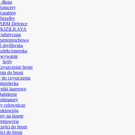
 długa
Sztucery
Karabiny
Strzelby
ARM Defence
KIZILKAYA
jalistyczna
zarnoprochowa
ń myśliwska
kolekcjonerska
owywanie
Sejfy
czyszczenie broni
ia do broni
 do czyszczenia
strzelecka
niki laserowe
almierze
olimatory
y celownicze
oktowizja
ny na lunetę
ermowizja
części do broni
ści do broni