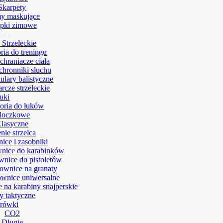
Skarpety
y maskujące
pki zimowe
ctwo
 Strzeleckie
ria do treningu
chraniacze ciała
hronniki słuchu
ulary balistyczne
arcze strzeleckie
uki
oria do łuków
loczkowe
lasyczne
ie strzelca
ice i zasobniki
nice do karabinków
nice do pistoletów
ownice na granaty
wnice uniwersalne
 na karabiny snajperskie
y taktyczne
trówki
CO2
Długie