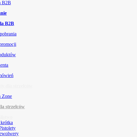
ja B2B
nie
la B2B
 pobrania
promocji
roduktów
ienta
amówień
y dla strzelców
la strzelców
listwo
 krótka
Pistolety
ewolwery