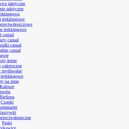
ice taktyczne
nie taktyczne
rekkingowa
i trekkingowe
przeciwdeszczowe
e trekkingowe
ż casual
uzy casual
zulki casual
dnie casual
uwie
uty letnie
y całoroczne
 myśliwskie
 trekkingowe
ty na zimę
Kalosze
esoria
Bielizna
Czapki
ominiarki
Naszywki
przeciwsłoneczne
Paski
Rękawice