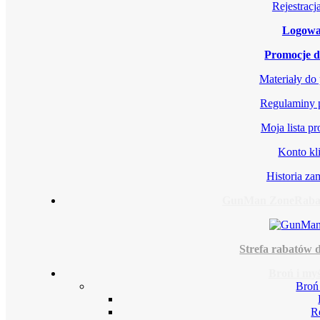
Rejestrac
Logowa
Promocje d
Materiały do
Regulaminy 
Moja lista p
Konto kl
Historia z
GunMan Zone
Rabat
Strefa rabatów d
Broń i myś
Broń
R