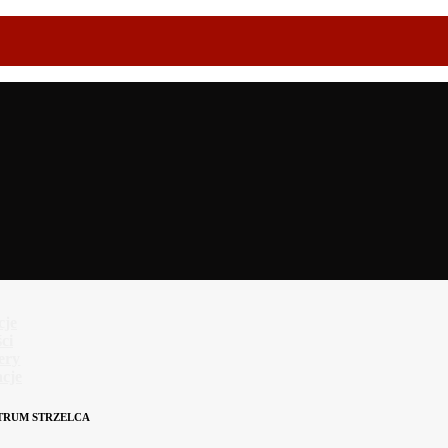
cje
ci
lery
cje
TRUM STRZELCA