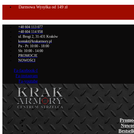
Darmowa Wysyłka od 149 zł
+48 604 113 077
+48 604 114 958
ul. Brogi 2, 31-431 Kraków
kontakt@krakarmory.pl
Pn - Pt: 10:00 - 18:00
Sb: 10:00 - 14:00
PROMOCJE
NOWOŚCI
Fa-facebook-f
Fa-instagram
Fa-youtube
Promo
Nowoś
Bestsel