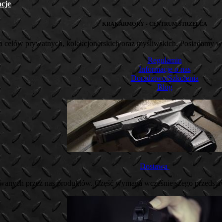
cje
KRAKARMORY - CENTRUM STRZELCA
la celów prywatnych, kolekcjonerskich oraz myśliwskich. Posiadamy wi
Regulamin
Informacje o nas
Doradztwo/Szkolenia
Blog
Dostawa
owanych przez nas produktów. Część wymaga wcześniejszego przedsta