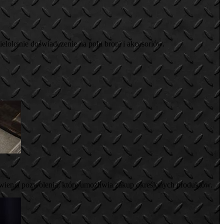
eloletnie doświadczenie na polu broni i akcesoriów.
wienia pozwolenia, które umożliwia zakup określonych produktów.