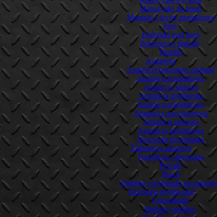
Magazynki do broni
Montaże i szyny montażowe
Pasy
Podpórki pod broń
Pokrowce i futerały
Tłumiki
Amunicja
Amunicja bocznego zapłonu
Amunicja karabinowa
Amunicja kulowa
Amunicja myśliwska
Amunicja pistoletowa
Amunicja rewolwerowa
Amunicja śrutowa
Amunicja treningowa
Akcesoria do treningu
Elaboracja amunicji
Narzędzia i akcesoria
Pociski
Proch
Pudełka i pojemniki na amunic
Akcesoria myśliwskie
Fotopułapki
Medale i gadżety