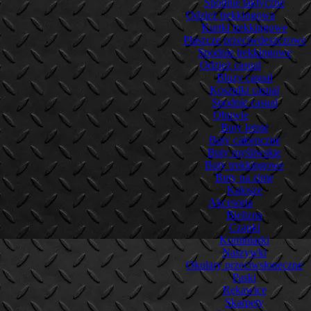
Spodnie taktyczne
Odzież trekkingowa
Kurtki trekkingowe
Płaszcze przeciwdeszczowe
Spodnie trekkingowe
Odzież casual
Bluzy casual
Koszulki casual
Spodnie casual
Obuwie
Buty letnie
Buty całoroczne
Buty myśliwskie
Buty trekkingowe
Buty na zimę
Kalosze
Akcesoria
Bielizna
Czapki
Kominiarki
Naszywki
Okulary przeciwsłoneczne
Paski
Rękawice
Skarpety