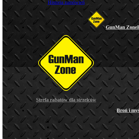
Historia zamówień
GunMan Zone
Strefa rabatów dla strzelców
Broń i myś