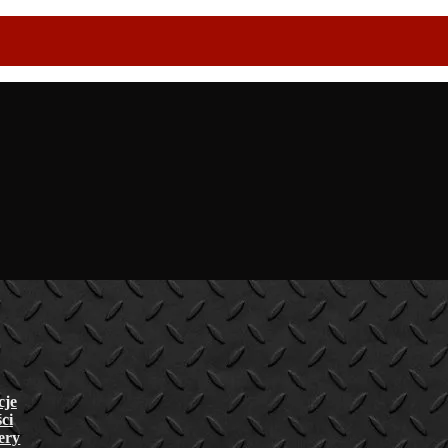
cje
ci
lery