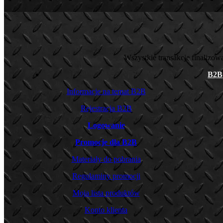
Wszystkie transakcje finalizo
B2B
Informacje na temat B2B
Rejestracja B2B
Logowanie
Promocje dla B2B
Materiały do pobrania
Regulaminy promocji
Moja lista produktów
Konto klienta