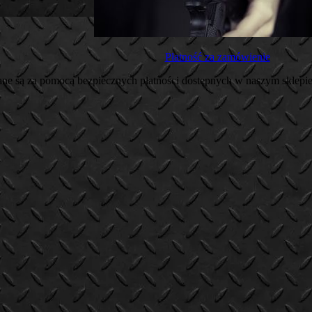
Płatność za zamówienie
wane są za pomocą bezpiecznych płatności dostępnych w naszym sklepie