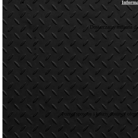
Informa
Dostarczamy militaria d
Poznaj sposoby i koszty dostawy ofer