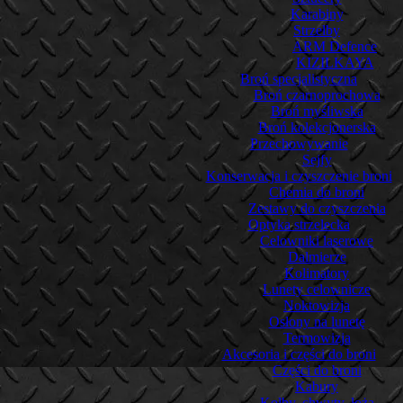
Karabiny
Strzelby
ARM Defence
KIZILKAYA
Broń specjalistyczna
Broń czarnoprochowa
Broń myśliwska
Broń kolekcjonerska
Przechowywanie
Sejfy
Konserwacja i czyszczenie broni
Chemia do broni
Zestawy do czyszczenia
Optyka strzelecka
Celowniki laserowe
Dalmierze
Kolimatory
Lunety celownicze
Noktowizja
Osłony na lunetę
Termowizja
Akcesoria i części do broni
Części do broni
Kabury
Kolby, chwyty, łoża