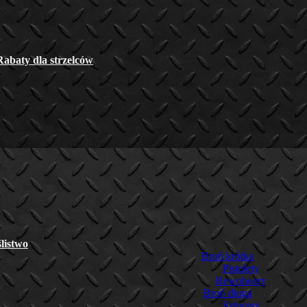
Rabaty dla strzelców
listwo
Broń krótka
Pistolety
Rewolwery
Broń długa
Sztucery