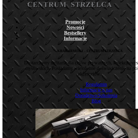
Promocje
Nowości
Bestsellery
Informacje
KRAKARMORY - CENTRUM STRZELCA
Dostarczamy militaria dla celów prywatnych, kolekcjoners
myśliwskich. Posiadamy wieloletnie doświadczenie na pol
akcesoriów.
Regulamin
Informacje o nas
Doradztwo/Szkolenia
Blog