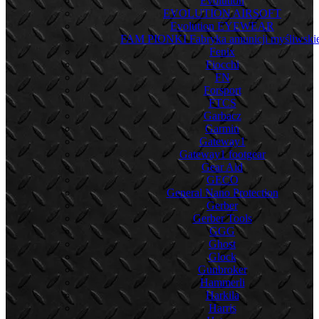
Evolution
EVOLUTION AIRSOFT
Evolution EYEWEAR
FAM PIONKI Fabryka amunicji myśliwskie
Fenix
Fiocchi
FN
Forsport
FTCS
Garbacz
Garmin
Gateway1
Gateway1 footgear
Gear Aid
GECO
General Nano Protection
Gerber
Gerber Tools
GGG
Ghost
Glock
Gunbroker
Hammerli
Harkila
Harris