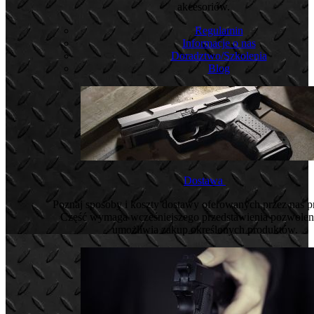
akcesoriów.
Regulamin
Informacje o nas
Doradztwo/Szkolenia
Blog
Dostawa
Poznaj sposoby i koszty dostawy oferowanych przez nas 
Część wymaga wcześniejszego przedstawienia pozwoleni
umożliwia zakup określonych produktów.