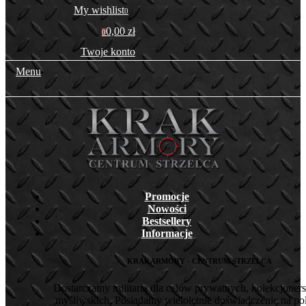
My wishlist
0
0,00 zł
0
Twoje konto
Menu
Promocje
Nowości
Bestsellery
Informacje
KRAKARMORY - CENTRUM STRZELCA
Dostarczamy militaria dla celów prywatnych, kolekcjoners
myśliwskich. Posiadamy wieloletnie doświadczenie na pol