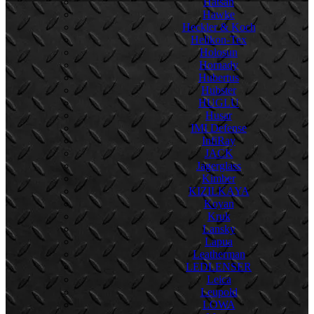
Hatsan
Hawke
Heckler & Koch
Helikon-Tex
Holosun
Hornady
Hubertus
Hubster
HUGLU
Husar
IMI Defense
InfiRay
JACK
Jagerglass
Kimber
KIZILKAYA
Koyan
Kruk
Lansky
Lapua
Leatherman
LEDLENSER
Leica
Leupold
LOWA