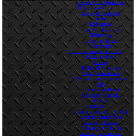
Zestawy do czyszczenia
Optyka strzelecka
Celowniki laserowe
Dalmierze
Kolimatory
Lunety celownicze
Noktowizja
Osłony na lunetę
Termowizja
Akcesoria i części do broni
Części do broni
Kabury
Kolby, chwyty, łoża
Magazynki do broni
Montaże i szyny montażowe
Pasy
Podpórki pod broń
Pokrowce i futerały
Tłumiki
Amunicja
Amunicja bocznego zapłonu
Amunicja karabinowa
Amunicja kulowa
Amunicja myśliwska
Amunicja pistoletowa