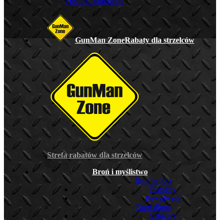
Historia zamówień
GunMan Zone
Rabaty dla strzelców
Strefa rabatów dla strzelców
Broń i myślistwo
Broń krótka
Pistolety
Rewolwery
Broń długa
Sztucery