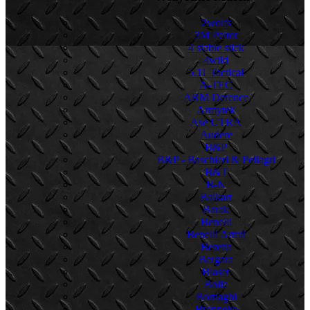
2wolfs
3M Peltor
4 stable stick
4wild
5.11 Tactical
A-TEC
ARM Defence
Armytek
Ase UTRA
Audere
B&P
B&P - Baschieri & Pellagri
B&T
B-N
Balkart
Barak
Benelli
Benelli Armii
Beretta
Bergara
Blaser
Bolle
Bornaghi
Brenneke