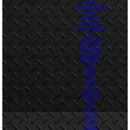
Primos
Professor Optiken
Pulsar
RADIAN
Ragnarok
Range Solutions
RC
Real Avid
Real Hunter
RealHunter
Remington
REXIMEX
RIX
Ruger
RWS
S&B
S&L
SABATTI
Safariland
Saga
Sako
Savage
Savior
Scorpio
Seeland