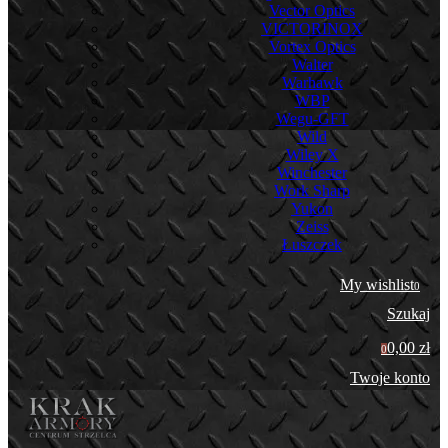
Vector Optics
VICTORINOX
Vortex Optics
Walter
Warhawk
WBP
Wegu-GFT
Wild
Wiley X
Winchester
Work Sharp
Yukon
Zeiss
Łuszczek
My wishlist
0
Szukaj
0,00 zł
0
Twoje konto