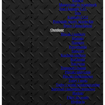
Krótkie
Magazynki do wiatrówek
Śrut i kapsuły CO₂
Śrut
Kapsuły CO2
Pozostałe sporty strzeleckie
Proce i dmuchawki
Outdoor
Biwak i namioty
Hamaki
Namioty
Powerbanki
Śpiwory
Kuchnia outdoor
Kuchenki
Naczynia
Transport i bagaż
Plecaki taktyczne
Plecaki trekkingowe
Torby i nerki
Torby i worki wodooszczelne
Survival i narzędzia terenowe
Breloki
Filtry do wody
Hydracja