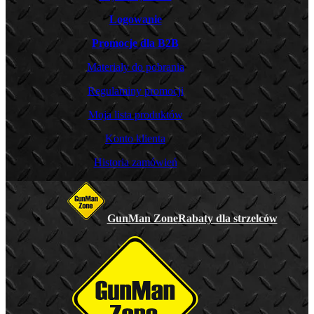
Logowanie
Promocje dla B2B
Materiały do pobrania
Regulaminy promocji
Moja lista produktów
Konto klienta
Historia zamówień
GunMan Zone
Rabaty dla strzelców