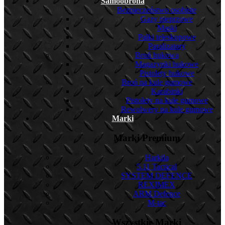
Samoobrona
Bezpieczeństwo osobiste
Gazy pieprzowe
Maski
Pałki teleskopowe
Paralizatory
Broń hukowa
Magazynki hukowe
Pistolety hukowe
Broń na kule gumowe
Karabinki
Pistolety na kule gumowe
Rewolwery na kule gumowe
Marki
Marki Premium
Harkila
5.11 Tactical
SYSTEM DEFENCE
REXIMEX
ARM Defence
M-tac
Wszystkie Marki