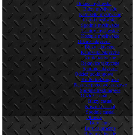
Odzież myśliwska
Bluzy myśliwskie
Kamizelki myśliwskie
Kurtki myśliwskie
Spodnie myśliwskie
T-shirty myśliwskie
Koszule myśliwskie
Odzież taktyczna
Bluzy taktyczne
Kamizelki taktyczne
Kurtki taktyczne
Rękawice taktyczne
Spodnie taktyczne
Odzież trekkingowa
Kurtki trekkingowe
Płaszcze przeciwdeszczowe
Spodnie trekkingowe
Odzież casual
Bluzy casual
Koszulki casual
Spodnie casual
Obuwie
Buty letnie
Buty całoroczne
Buty myśliwskie