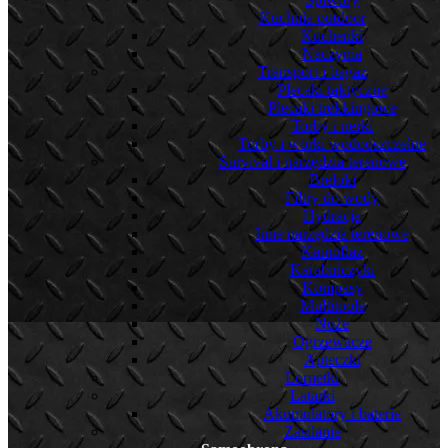
Kuchnia outdoor
Kuchenki
Naczynia
Transport i bagaż
Plecaki taktyczne
Plecaki trekkingowe
Torby i nerki
Torby i worki wodooszczelne
Survival i narzędzia terenowe
Breloki
Filtry do wody
Hydracja
Inne narzędzia terenowe
Kamuflaż
Karabińczyki
Kompasy
Multitoole
Noże
Ogrzewacze
Apteczki
Lornetki
Latarki
Akumulatory i baterie
Zasilanie