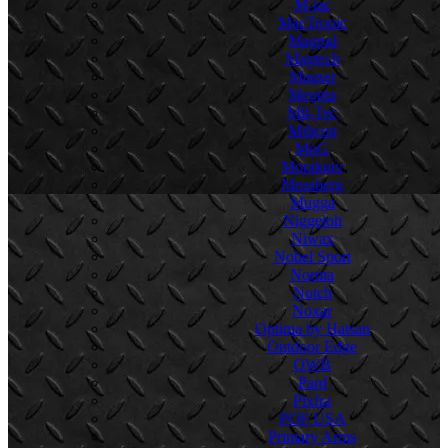
M-tac
MacTronic
Magpul
Magtech
Mauser
Meopta
Mil-Tec
Milicon
MoG
Morakniv
Mossberg
Mugga
Niggeloh
Niwax
Nobel Sport
Norma
Notch
Noxar
Optima by Hatsan
Outdoor Edge
OWB
Pard
Pixfra
POF USA
Primary Arms