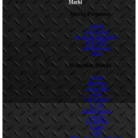
Marki
Marki Premium
Harkila
5.11 Tactical
SYSTEM DEFENCE
REXIMEX
ARM Defence
M-tac
Wszystkie Marki
2wolfs
3M Peltor
4 stable stick
4wild
5.11 Tactical
A-TEC
ARM Defence
Armytek
Ase UTRA
Audere
B&P