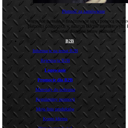
Płatność za zamówienie
Wszystkie transakcje finalizowane są za pomocą bezpi
płatności dostępnych w naszym sklepie internetowym. 
wszystkie dostępne formy płatności.
B2B
Informacje na temat B2B
Rejestracja B2B
Logowanie
Promocje dla B2B
Materiały do pobrania
Regulaminy promocji
Moja lista produktów
Konto klienta