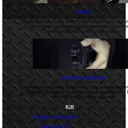
Dostawa
Poznaj sposoby i koszty dostawy oferowanych przez nas 
Część wymaga wcześniejszego przedstawienia pozwoleni
umożliwia zakup określonych produktów.
Płatność za zamówienie
Wszystkie transakcje finalizowane są za pomocą bezpi
płatności dostępnych w naszym sklepie internetowym. 
wszystkie dostępne formy płatności.
B2B
Informacje na temat B2B
Rejestracja B2B