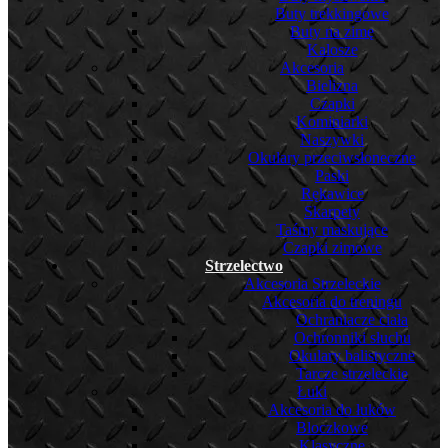
Buty trekkingowe
Buty na zimę
Kalosze
Akcesoria
Bielizna
Czapki
Kominiarki
Naszywki
Okulary przeciwsłoneczne
Paski
Rękawice
Skarpety
Taśmy maskujące
Czapki zimowe
Strzelectwo
Akcesoria Strzeleckie
Akcesoria do treningu
Ochraniacze ciała
Ochronniki słuchu
Okulary balistyczne
Tarcze strzeleckie
Łuki
Akcesoria do łuków
Bloczkowe
Klasyczne