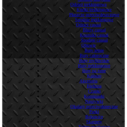
Odzież trekkingowa
Kurtki trekkingowe
Płaszcze przeciwdeszczowe
Spodnie trekkingowe
Odzież casual
Bluzy casual
Koszulki casual
Spodnie casual
Obuwie
Buty letnie
Buty całoroczne
Buty myśliwskie
Buty trekkingowe
Buty na zimę
Kalosze
Akcesoria
Bielizna
Czapki
Kominiarki
Naszywki
Okulary przeciwsłoneczne
Paski
Rękawice
Skarpety
Taśmy maskujące