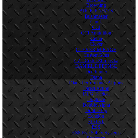
Browning
BUCK KNIVES
Bushmaster
Canik
CCI
CCI Amunition
Celna
Clever
CLEVER MIRAGE
CustomGuns
CZ - Ceska Zbrojovka
DANIEL DEFENSE
Deerhunter
Diana
Diana Performance Airguns
Direct Action
DLG Tactical
Dogtrace
Double Alpha
DoubleTap
Echelon
EOTech
ESS
ESS Eye Safety Systems