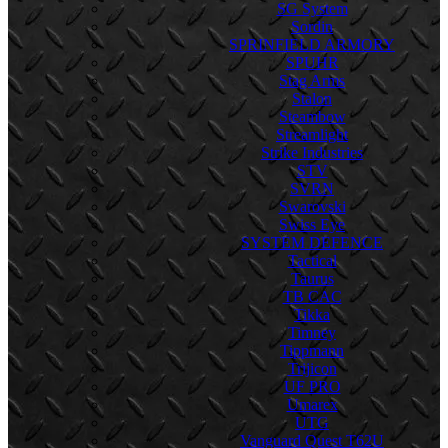
SG System
Sordin
SPRINFIELD ARMORY
SPUHR
Stag Arms
Stalon
Steambow
Streamlight
Strike Industries
STV
SVRN
Swarovski
Swiss Eye
SYSTEM DEFENCE
Tactical
Taurus
TB CAC
Tikka
Timney
Tippmann
Trijicon
UF PRO
Umarex
UTG
Vanguard Quest T62U