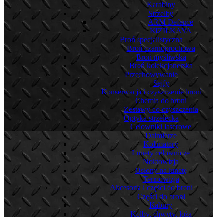
Karabiny
Strzelby
ARM Defence
KIZILKAYA
Broń specjalistyczna
Broń czarnoprochowa
Broń myśliwska
Broń kolekcjonerska
Przechowywanie
Sejfy
Konserwacja i czyszczenie broni
Chemia do broni
Zestawy do czyszczenia
Optyka strzelecka
Celowniki laserowe
Dalmierze
Kolimatory
Lunety celownicze
Noktowizja
Osłony na lunetę
Termowizja
Akcesoria i części do broni
Części do broni
Kabury
Kolby, chwyty, łoża