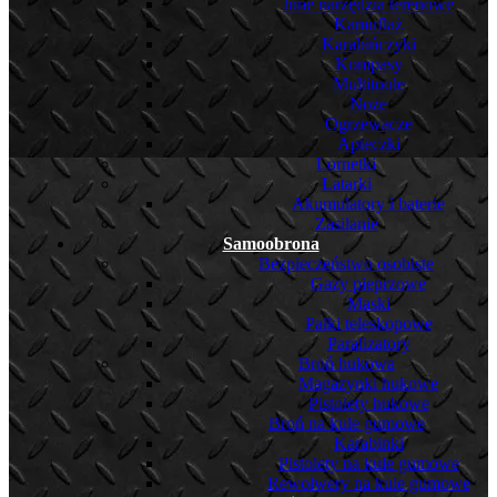
Inne narzędzia terenowe
Kamuflaż
Karabińczyki
Kompasy
Multitoole
Noże
Ogrzewacze
Apteczki
Lornetki
Latarki
Akumulatory i baterie
Zasilanie
Samoobrona
Bezpieczeństwo osobiste
Gazy pieprzowe
Maski
Pałki teleskopowe
Paralizatory
Broń hukowa
Magazynki hukowe
Pistolety hukowe
Broń na kule gumowe
Karabinki
Pistolety na kule gumowe
Rewolwery na kule gumowe