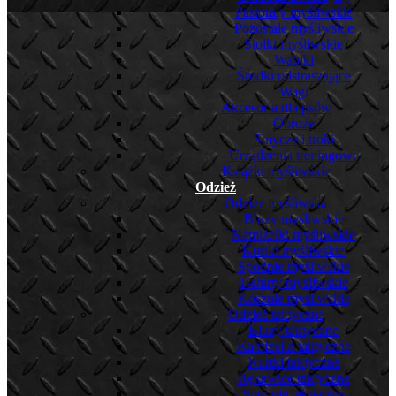
Pastorały myśliwskie
Pozostałe myśliwskie
Stołki myśliwskie
Wabiki
Środki odstraszające
Wagi
Akcesoria dla psów
Obroże
Smycze i troki
Urządzenia treningowe
Książki myśliwskie
Odzież
Odzież myśliwska
Bluzy myśliwskie
Kamizelki myśliwskie
Kurtki myśliwskie
Spodnie myśliwskie
T-shirty myśliwskie
Koszule myśliwskie
Odzież taktyczna
Bluzy taktyczne
Kamizelki taktyczne
Kurtki taktyczne
Rękawice taktyczne
Spodnie taktyczne