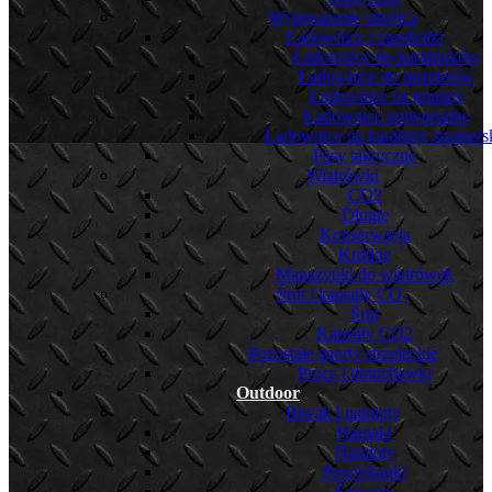
Wyposażenie strzelca
Ładownice i zasobniki
Ładownice do karabinków
Ładownice do pistoletów
Ładownice na granaty
Ładownice uniwersalne
Ładownice na karabiny snajpers
Pasy taktyczne
Wiatrówki
CO2
Długie
Konserwacja
Krótkie
Magazynki do wiatrówek
Śrut i kapsuły CO₂
Śrut
Kapsuły CO2
Pozostałe sporty strzeleckie
Proce i dmuchawki
Outdoor
Biwak i namioty
Hamaki
Namioty
Powerbanki
Śpiwory