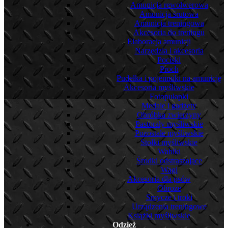
Amunicja rewolwerowa
Amunicja śrutowa
Amunicja treningowa
Akcesoria do treningu
Elaboracja amunicji
Narzędzia i akcesoria
Pociski
Proch
Pudełka i pojemniki na amunicję
Akcesoria myśliwskie
Fotopułapki
Medale i gadżety
Obróbka zwierzyny
Pastorały myśliwskie
Pozostałe myśliwskie
Stołki myśliwskie
Wabiki
Środki odstraszające
Wagi
Akcesoria dla psów
Obroże
Smycze i troki
Urządzenia treningowe
Książki myśliwskie
Odzież