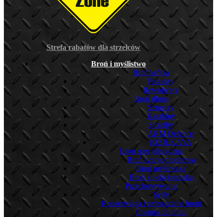
Strefa rabatów dla strzelców
Broń i myślistwo
Broń krótka
Pistolety
Rewolwery
Broń długa
Sztucery
Karabiny
Strzelby
ARM Defence
KIZILKAYA
Broń specjalistyczna
Broń czarnoprochowa
Broń myśliwska
Broń kolekcjonerska
Przechowywanie
Sejfy
Konserwacja i czyszczenie broni
Chemia do broni