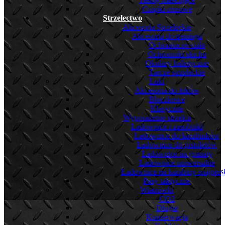
Czapki zimowe
Strzelectwo
Akcesoria Strzeleckie
Akcesoria do treningu
Ochraniacze ciała
Ochronniki słuchu
Okulary balistyczne
Tarcze strzeleckie
Łuki
Akcesoria do łuków
Bloczkowe
Klasyczne
Wyposażenie strzelca
Ładownice i zasobniki
Ładownice do karabinków
Ładownice do pistoletów
Ładownice na granaty
Ładownice uniwersalne
Ładownice na karabiny snajpers
Pasy taktyczne
Wiatrówki
CO2
Długie
Konserwacja