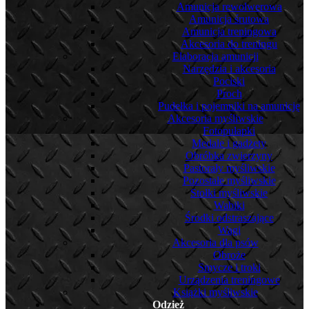
Amunicja rewolwerowa
Amunicja śrutowa
Amunicja treningowa
Akcesoria do treningu
Elaboracja amunicji
Narzędzia i akcesoria
Pociski
Proch
Pudełka i pojemniki na amunicję
Akcesoria myśliwskie
Fotopułapki
Medale i gadżety
Obróbka zwierzyny
Pastorały myśliwskie
Pozostałe myśliwskie
Stołki myśliwskie
Wabiki
Środki odstraszające
Wagi
Akcesoria dla psów
Obroże
Smycze i troki
Urządzenia treningowe
Książki myśliwskie
Odzież