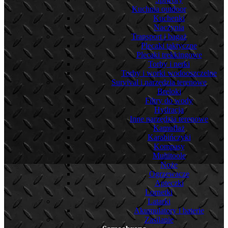
Kuchnia outdoor
Kuchenki
Naczynia
Transport i bagaż
Plecaki taktyczne
Plecaki trekkingowe
Torby i nerki
Torby i worki wodooszczelne
Survival i narzędzia terenowe
Breloki
Filtry do wody
Hydracja
Inne narzędzia terenowe
Kamuflaż
Karabińczyki
Kompasy
Multitoole
Noże
Ogrzewacze
Apteczki
Lornetki
Latarki
Akumulatory i baterie
Zasilanie