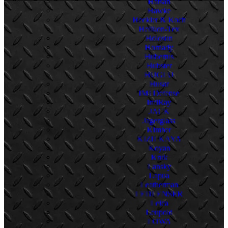
Hatsan
Hawke
Heckler & Koch
Helikon-Tex
Holosun
Hornady
Hubertus
Hubster
HUGLU
Husar
IMI Defense
InfiRay
JACK
Jagerglass
Kimber
KIZILKAYA
Koyan
Kruk
Lansky
Lapua
Leatherman
LEDLENSER
Leica
Leupold
LOWA