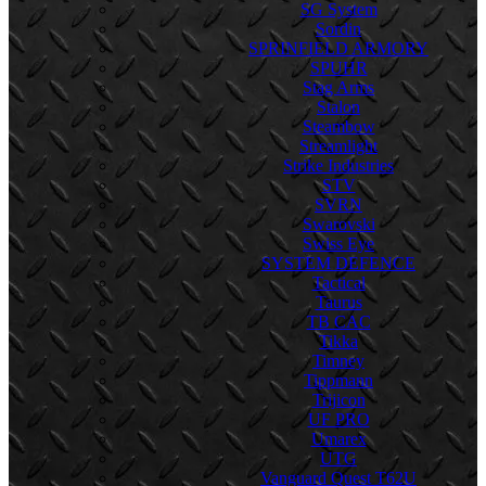
SG System
Sordin
SPRINFIELD ARMORY
SPUHR
Stag Arms
Stalon
Steambow
Streamlight
Strike Industries
STV
SVRN
Swarovski
Swiss Eye
SYSTEM DEFENCE
Tactical
Taurus
TB CAC
Tikka
Timney
Tippmann
Trijicon
UF PRO
Umarex
UTG
Vanguard Quest T62U