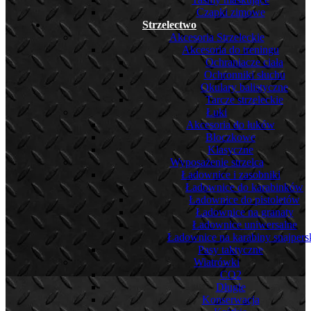
Czapki zimowe
Strzelectwo
Akcesoria Strzeleckie
Akcesoria do treningu
Ochraniacze ciała
Ochronniki słuchu
Okulary balistyczne
Tarcze strzeleckie
Łuki
Akcesoria do łuków
Bloczkowe
Klasyczne
Wyposażenie strzelca
Ładownice i zasobniki
Ładownice do karabinków
Ładownice do pistoletów
Ładownice na granaty
Ładownice uniwersalne
Ładownice na karabiny snajpers
Pasy taktyczne
Wiatrówki
CO2
Długie
Konserwacja