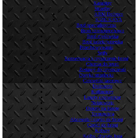
Karabiny
Strzelby
ARM Defence
KIZILKAYA
Broń specjalistyczna
Broń czarnoprochowa
Broń myśliwska
Broń kolekcjonerska
Przechowywanie
Sejfy
Konserwacja i czyszczenie broni
Chemia do broni
Zestawy do czyszczenia
Optyka strzelecka
Celowniki laserowe
Dalmierze
Kolimatory
Lunety celownicze
Noktowizja
Osłony na lunetę
Termowizja
Akcesoria i części do broni
Części do broni
Kabury
Kolby, chwyty, łoża