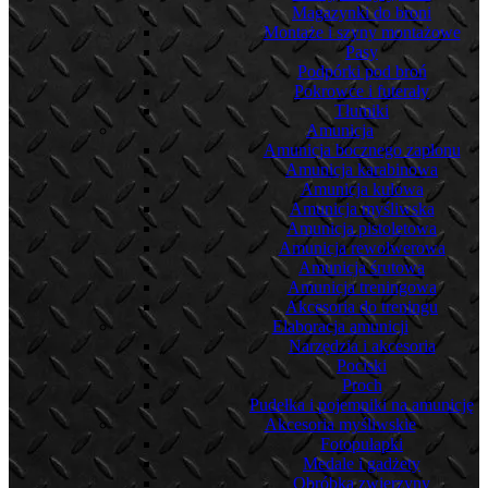
Magazynki do broni
Montaże i szyny montażowe
Pasy
Podpórki pod broń
Pokrowce i futerały
Tłumiki
Amunicja
Amunicja bocznego zapłonu
Amunicja karabinowa
Amunicja kulowa
Amunicja myśliwska
Amunicja pistoletowa
Amunicja rewolwerowa
Amunicja śrutowa
Amunicja treningowa
Akcesoria do treningu
Elaboracja amunicji
Narzędzia i akcesoria
Pociski
Proch
Pudełka i pojemniki na amunicję
Akcesoria myśliwskie
Fotopułapki
Medale i gadżety
Obróbka zwierzyny