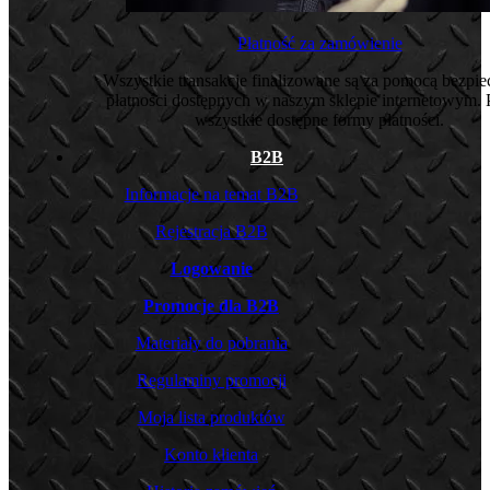
Płatność za zamówienie
Wszystkie transakcje finalizowane są za pomocą bezpi
płatności dostępnych w naszym sklepie internetowym. 
wszystkie dostępne formy płatności.
B2B
Informacje na temat B2B
Rejestracja B2B
Logowanie
Promocje dla B2B
Materiały do pobrania
Regulaminy promocji
Moja lista produktów
Konto klienta