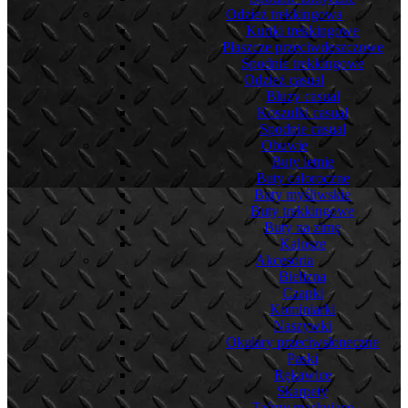
Odzież trekkingowa
Kurtki trekkingowe
Płaszcze przeciwdeszczowe
Spodnie trekkingowe
Odzież casual
Bluzy casual
Koszulki casual
Spodnie casual
Obuwie
Buty letnie
Buty całoroczne
Buty myśliwskie
Buty trekkingowe
Buty na zimę
Kalosze
Akcesoria
Bielizna
Czapki
Kominiarki
Naszywki
Okulary przeciwsłoneczne
Paski
Rękawice
Skarpety
Taśmy maskujące