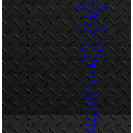
Primos
Professor Optiken
Pulsar
RADIAN
Ragnarok
Range Solutions
RC
Real Avid
Real Hunter
RealHunter
Remington
REXIMEX
RIX
Ruger
RWS
S&B
S&L
SABATTI
Safariland
Saga
Sako
Savage
Savior
Scorpio
Seeland