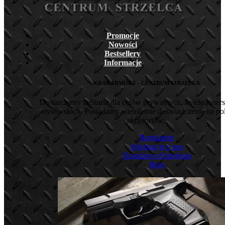
Promocje
Nowości
Bestsellery
Informacje
KRAKARMORY - CENTRUM STRZELCA
Dostarczamy militaria dla celów prywatnych, kolekcjoners
myśliwskich. Posiadamy wieloletnie doświadczenie na pol
akcesoriów.
Regulamin
Informacje o nas
Doradztwo/Szkolenia
Blog