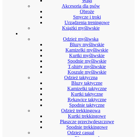
Wagi
Akcesoria dla psów
Obroże
Smycze i troki
Urządzenia treningowe
Książki myśliwskie
Odzież
Odzież myśliwska
Bluzy myśliwskie
Kamizelki myśliwskie
Kurtki myśliwskie
Spodnie myśliwskie
T-shirty myśliwskie
Koszule myśliwskie
Odzież taktyczna
Bluzy taktyczne
Kamizelki taktyczne
Kurtki taktyczne
Rękawice taktyczne
Spodnie taktyczne
Odzież trekkingowa
Kurtki trekkingowe
Płaszcze przeciwdeszczowe
Spodnie trekkingowe
Odzież casual