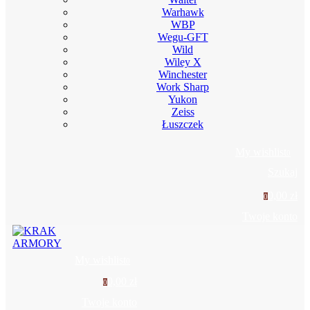
Warhawk
WBP
Wegu-GFT
Wild
Wiley X
Winchester
Work Sharp
Yukon
Zeiss
Łuszczek
My wishlist
0
Szukaj
0,00 zł
0
Twoje konto
My wishlist
0
0,00 zł
0
Twoje konto