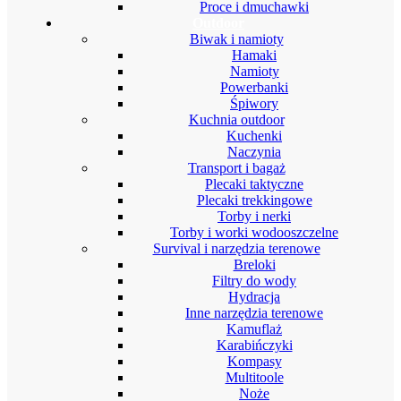
Proce i dmuchawki
Outdoor
Biwak i namioty
Hamaki
Namioty
Powerbanki
Śpiwory
Kuchnia outdoor
Kuchenki
Naczynia
Transport i bagaż
Plecaki taktyczne
Plecaki trekkingowe
Torby i nerki
Torby i worki wodooszczelne
Survival i narzędzia terenowe
Breloki
Filtry do wody
Hydracja
Inne narzędzia terenowe
Kamuflaż
Karabińczyki
Kompasy
Multitoole
Noże