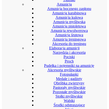
Amunicja
Amunicja bocznego zapłonu
Amunicja karabinowa
Amunicja kulowa
Amunicja myśliwska
Amunicja pistoletowa
Amunicja rewolwerowa
Amunicja śrutowa
Amunicja treningowa
Akcesoria do treningu
Elaboracja amunicji
Narzędzia i akcesoria
Pociski
Proch
Pudełka i pojemniki na amunicję
Akcesoria myśliwskie
Fotopułapki
Medale i gadżety
Obróbka zwierzyny
Pastorały myśliwskie
Pozostałe myśliwskie
Stołki myśliwskie
Wabiki
Środki odstraszające