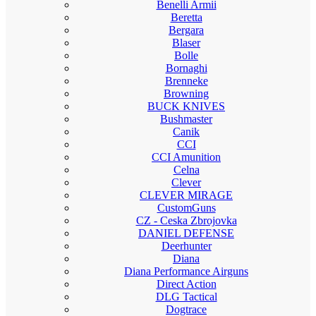
Benelli Armii
Beretta
Bergara
Blaser
Bolle
Bornaghi
Brenneke
Browning
BUCK KNIVES
Bushmaster
Canik
CCI
CCI Amunition
Celna
Clever
CLEVER MIRAGE
CustomGuns
CZ - Ceska Zbrojovka
DANIEL DEFENSE
Deerhunter
Diana
Diana Performance Airguns
Direct Action
DLG Tactical
Dogtrace