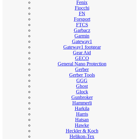
Fenix
Fiocchi
FN
Forsport
FTCS
Garbacz
Garmin
Gateway1
Gateway1 footgear
Gear Aid
GECO
General Nano Protection
Gerber
Gerber Tools
GGG
Ghost
Glock
Gunbroker
Hammerli
Harkila
Harris
Hatsan
Hawke
Heckler & Koch
Helikon-Tex