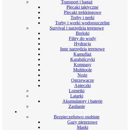
Transport i bagaż
Plecaki taktyczne
Plecaki trekkingowe
Torby i nerki
Torby i worki wodooszczelne
Survival i narzędzia terenowe
Breloki
Filtry do wody
Hydracja
Inne narzędzia terenowe
Kamuflaż
Karabińczyki
Kompasy
Multitoole
Noże
Ogrzewacze
Apteczki
Lornetki
Latarki
Akumulatory i baterie
Zasilanie
Samoobrona
Bezpieczeństwo osobiste
Gazy pieprzowe
Maski