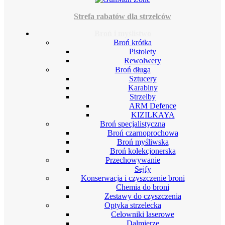
Strefa rabatów dla strzelców
Broń i myślistwo
Broń krótka
Pistolety
Rewolwery
Broń długa
Sztucery
Karabiny
Strzelby
ARM Defence
KIZILKAYA
Broń specjalistyczna
Broń czarnoprochowa
Broń myśliwska
Broń kolekcjonerska
Przechowywanie
Sejfy
Konserwacja i czyszczenie broni
Chemia do broni
Zestawy do czyszczenia
Optyka strzelecka
Celowniki laserowe
Dalmierze