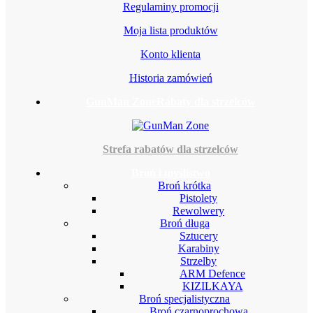
Regulaminy promocji
Moja lista produktów
Konto klienta
Historia zamówień
GunMan Zone
Rabaty dla strzelców
Strefa rabatów dla strzelców
Broń i myślistwo
Broń krótka
Pistolety
Rewolwery
Broń długa
Sztucery
Karabiny
Strzelby
ARM Defence
KIZILKAYA
Broń specjalistyczna
Broń czarnoprochowa