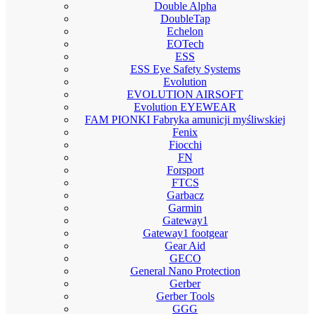
Double Alpha
DoubleTap
Echelon
EOTech
ESS
ESS Eye Safety Systems
Evolution
EVOLUTION AIRSOFT
Evolution EYEWEAR
FAM PIONKI Fabryka amunicji myśliwskiej
Fenix
Fiocchi
FN
Forsport
FTCS
Garbacz
Garmin
Gateway1
Gateway1 footgear
Gear Aid
GECO
General Nano Protection
Gerber
Gerber Tools
GGG