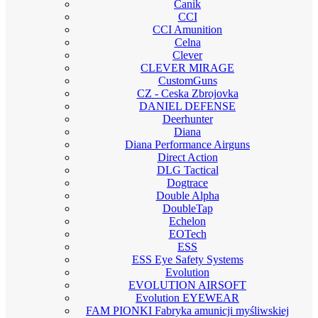
Canik
CCI
CCI Amunition
Celna
Clever
CLEVER MIRAGE
CustomGuns
CZ - Ceska Zbrojovka
DANIEL DEFENSE
Deerhunter
Diana
Diana Performance Airguns
Direct Action
DLG Tactical
Dogtrace
Double Alpha
DoubleTap
Echelon
EOTech
ESS
ESS Eye Safety Systems
Evolution
EVOLUTION AIRSOFT
Evolution EYEWEAR
FAM PIONKI Fabryka amunicji myśliwskiej