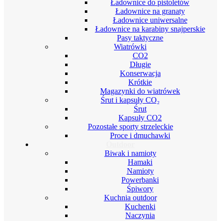
Ładownice do pistoletów
Ładownice na granaty
Ładownice uniwersalne
Ładownice na karabiny snajperskie
Pasy taktyczne
Wiatrówki
CO2
Długie
Konserwacja
Krótkie
Magazynki do wiatrówek
Śrut i kapsuły CO₂
Śrut
Kapsuły CO2
Pozostałe sporty strzeleckie
Proce i dmuchawki
Outdoor
Biwak i namioty
Hamaki
Namioty
Powerbanki
Śpiwory
Kuchnia outdoor
Kuchenki
Naczynia