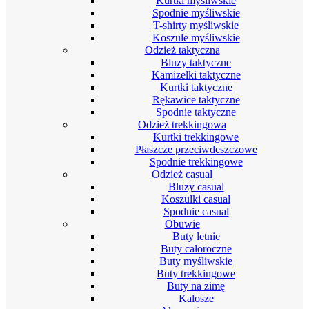
Kurtki myśliwskie
Spodnie myśliwskie
T-shirty myśliwskie
Koszule myśliwskie
Odzież taktyczna
Bluzy taktyczne
Kamizelki taktyczne
Kurtki taktyczne
Rękawice taktyczne
Spodnie taktyczne
Odzież trekkingowa
Kurtki trekkingowe
Płaszcze przeciwdeszczowe
Spodnie trekkingowe
Odzież casual
Bluzy casual
Koszulki casual
Spodnie casual
Obuwie
Buty letnie
Buty całoroczne
Buty myśliwskie
Buty trekkingowe
Buty na zimę
Kalosze