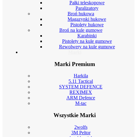
Pałki teleskopowe
Paralizatory
Broń hukowa
Magazynki hukowe
Pistolety hukowe
Broń na kule gumowe
Karabinki
Pistolety na kule gumowe
Rewolwery na kule gumowe
Marki
Marki Premium
Harkila
5.11 Tactical
SYSTEM DEFENCE
REXIMEX
ARM Defence
M-tac
Wszystkie Marki
2wolfs
3M Peltor