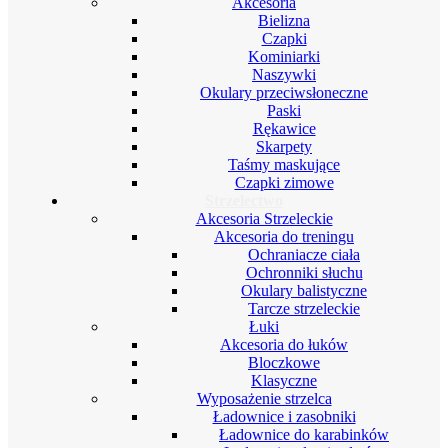
Akcesoria
Bielizna
Czapki
Kominiarki
Naszywki
Okulary przeciwsłoneczne
Paski
Rękawice
Skarpety
Taśmy maskujące
Czapki zimowe
Strzelectwo
Akcesoria Strzeleckie
Akcesoria do treningu
Ochraniacze ciała
Ochronniki słuchu
Okulary balistyczne
Tarcze strzeleckie
Łuki
Akcesoria do łuków
Bloczkowe
Klasyczne
Wyposażenie strzelca
Ładownice i zasobniki
Ładownice do karabinków