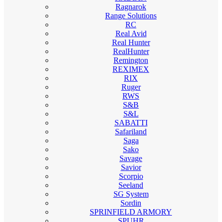
Ragnarok
Range Solutions
RC
Real Avid
Real Hunter
RealHunter
Remington
REXIMEX
RIX
Ruger
RWS
S&B
S&L
SABATTI
Safariland
Saga
Sako
Savage
Savior
Scorpio
Seeland
SG System
Sordin
SPRINFIELD ARMORY
SPUHR