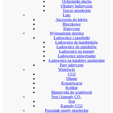
Ochronniki słuchu
Okulary balistyczne
Tarcze strzeleckie
Łuki
Akcesoria do łuków
Bloczkowe
Klasyczne
Wyposażenie strzelca
Ładownice i zasobniki
Ładownice do karabinków
Ładownice do pistoletów
Ładownice na granaty
Ładownice uniwersalne
Ładownice na karabiny snajperskie
Pasy taktyczne
Wiatrówki
CO2
Długie
Konserwacja
Krótkie
Magazynki do wiatrówek
Śrut i kapsuły CO₂
Śrut
Kapsuły CO2
Pozostałe sporty strzeleckie