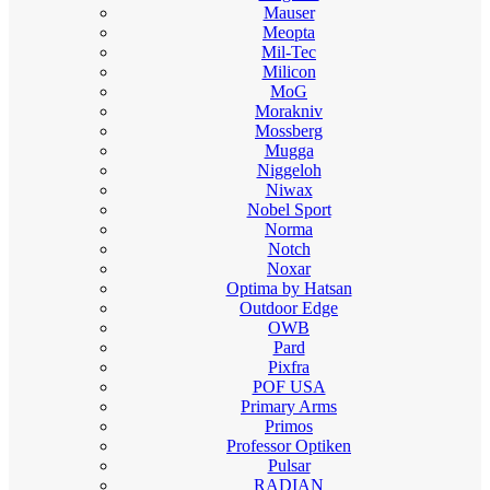
Mauser
Meopta
Mil-Tec
Milicon
MoG
Morakniv
Mossberg
Mugga
Niggeloh
Niwax
Nobel Sport
Norma
Notch
Noxar
Optima by Hatsan
Outdoor Edge
OWB
Pard
Pixfra
POF USA
Primary Arms
Primos
Professor Optiken
Pulsar
RADIAN