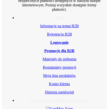
bezpiecznych płatności dostępnych w naszym sklepie
internetowym. Poznaj wszystkie dostępne formy
płatności.
B2B
Informacje na temat B2B
Rejestracja B2B
Logowanie
Promocje dla B2B
Materiały do pobrania
Regulaminy promocji
Moja lista produktów
Konto klienta
Historia zamówień
GunMan Zone
Rabaty dla strzelców