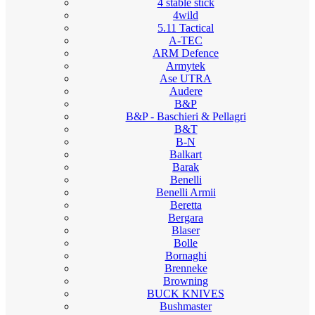
4 stable stick
4wild
5.11 Tactical
A-TEC
ARM Defence
Armytek
Ase UTRA
Audere
B&P
B&P - Baschieri & Pellagri
B&T
B-N
Balkart
Barak
Benelli
Benelli Armii
Beretta
Bergara
Blaser
Bolle
Bornaghi
Brenneke
Browning
BUCK KNIVES
Bushmaster