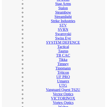
Stag Arms
Stalon
Steambow
Streamlight
Strike Industries
STV
SVRN
Swarovski
Swiss Eye
SYSTEM DEFENCE
Tactical
Taurus
TB CAC
Tikka
Timney
Tippmann
Trijicon
UF PRO
Umarex
UTG
Vanguard Quest T62U
Vector Optics
VICTORINOX
Vortex Optics
Walter