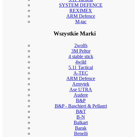
SYSTEM DEFENCE
REXIMEX
ARM Defence
M-tac
Wszystkie Marki
2wolfs
3M Peltor
4 stable stick
4wild
5.11 Tactical
A-TEC
ARM Defence
Armytek
Ase UTRA
Audere
B&P
B&P - Baschieri & Pellagri
B&T
B-N
Balkart
Barak
Benelli