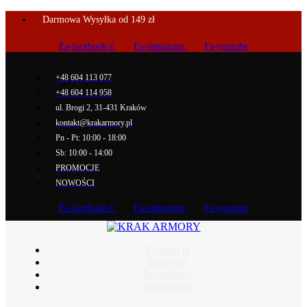
Darmowa Wysyłka od 149 zł
Fa-facebook-f
Fa-instagram
Fa-youtube
+48 604 113 077
+48 604 114 958
ul. Brogi 2, 31-431 Kraków
kontakt@krakarmory.pl
Pn - Pt: 10:00 - 18:00
Sb: 10:00 - 14:00
PROMOCJE
NOWOŚCI
Fa-facebook-f
Fa-instagram
Fa-youtube
Promocje
Nowości
Bestsellery
Informacje