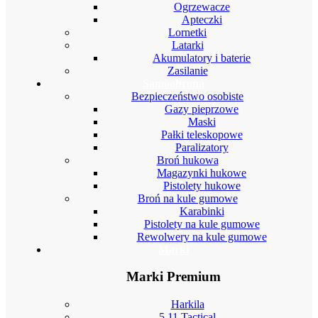
Ogrzewacze
Apteczki
Lornetki
Latarki
Akumulatory i baterie
Zasilanie
Samoobrona
Bezpieczeństwo osobiste
Gazy pieprzowe
Maski
Pałki teleskopowe
Paralizatory
Broń hukowa
Magazynki hukowe
Pistolety hukowe
Broń na kule gumowe
Karabinki
Pistolety na kule gumowe
Rewolwery na kule gumowe
Marki
Marki Premium
Harkila
5.11 Tactical