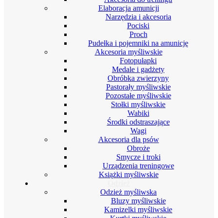
Elaboracja amunicji
Narzędzia i akcesoria
Pociski
Proch
Pudełka i pojemniki na amunicję
Akcesoria myśliwskie
Fotopułapki
Medale i gadżety
Obróbka zwierzyny
Pastorały myśliwskie
Pozostałe myśliwskie
Stołki myśliwskie
Wabiki
Środki odstraszające
Wagi
Akcesoria dla psów
Obroże
Smycze i troki
Urządzenia treningowe
Książki myśliwskie
Odzież
Odzież myśliwska
Bluzy myśliwskie
Kamizelki myśliwskie