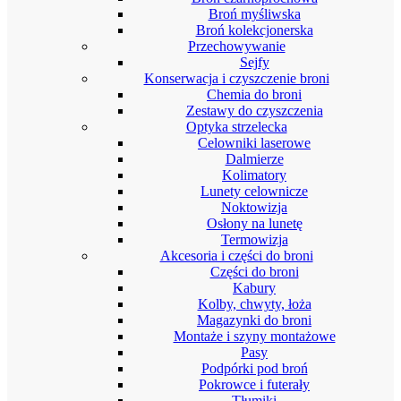
Broń myśliwska
Broń kolekcjonerska
Przechowywanie
Sejfy
Konserwacja i czyszczenie broni
Chemia do broni
Zestawy do czyszczenia
Optyka strzelecka
Celowniki laserowe
Dalmierze
Kolimatory
Lunety celownicze
Noktowizja
Osłony na lunetę
Termowizja
Akcesoria i części do broni
Części do broni
Kabury
Kolby, chwyty, łoża
Magazynki do broni
Montaże i szyny montażowe
Pasy
Podpórki pod broń
Pokrowce i futerały
Tłumiki