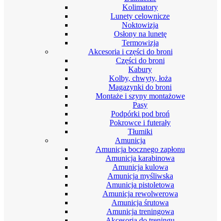
Kolimatory
Lunety celownicze
Noktowizja
Osłony na lunetę
Termowizja
Akcesoria i części do broni
Części do broni
Kabury
Kolby, chwyty, łoża
Magazynki do broni
Montaże i szyny montażowe
Pasy
Podpórki pod broń
Pokrowce i futerały
Tłumiki
Amunicja
Amunicja bocznego zapłonu
Amunicja karabinowa
Amunicja kulowa
Amunicja myśliwska
Amunicja pistoletowa
Amunicja rewolwerowa
Amunicja śrutowa
Amunicja treningowa
Akcesoria do treningu