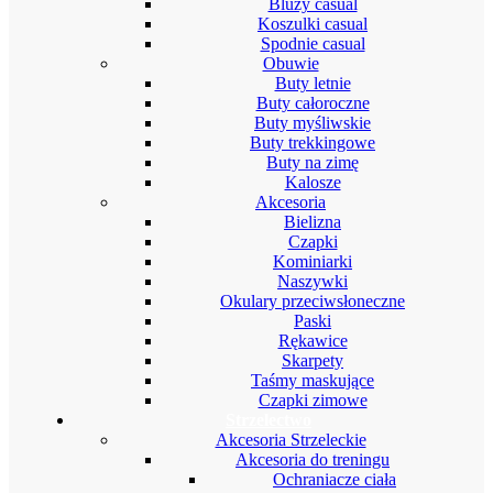
Bluzy casual
Koszulki casual
Spodnie casual
Obuwie
Buty letnie
Buty całoroczne
Buty myśliwskie
Buty trekkingowe
Buty na zimę
Kalosze
Akcesoria
Bielizna
Czapki
Kominiarki
Naszywki
Okulary przeciwsłoneczne
Paski
Rękawice
Skarpety
Taśmy maskujące
Czapki zimowe
Strzelectwo
Akcesoria Strzeleckie
Akcesoria do treningu
Ochraniacze ciała