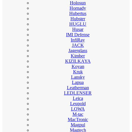
Holosun
Hornady
Hubertus
Hubster
HUGLU
Husar
IMI Defense
InfiRay
JACK
Jagerglass
Kimber
KIZILKAYA
Koyan
Kruk
Lansky
Lapua
Leatherman
LEDLENSER
Leica
Leupold
LOWA
M-tac
MacTronic
Magpul
Magtech