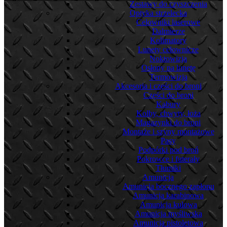
Zestawy do czyszczenia
Optyka strzelecka
Celowniki laserowe
Dalmierze
Kolimatory
Lunety celownicze
Noktowizja
Osłony na lunetę
Termowizja
Akcesoria i części do broni
Części do broni
Kabury
Kolby, chwyty, łoża
Magazynki do broni
Montaże i szyny montażowe
Pasy
Podpórki pod broń
Pokrowce i futerały
Tłumiki
Amunicja
Amunicja bocznego zapłonu
Amunicja karabinowa
Amunicja kulowa
Amunicja myśliwska
Amunicja pistoletowa