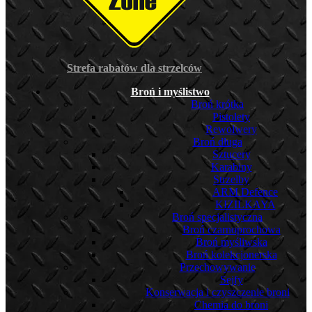
Strefa rabatów dla strzelców
Broń i myślistwo
Broń krótka
Pistolety
Rewolwery
Broń długa
Sztucery
Karabiny
Strzelby
ARM Defence
KIZILKAYA
Broń specjalistyczna
Broń czarnoprochowa
Broń myśliwska
Broń kolekcjonerska
Przechowywanie
Sejfy
Konserwacja i czyszczenie broni
Chemia do broni