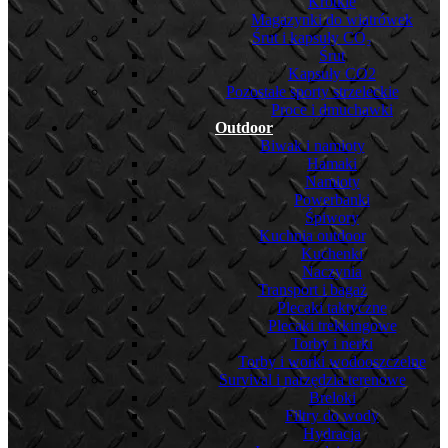
Krótkie
Magazynki do wiatrówek
Śrut i kapsuły CO₂
Śrut
Kapsuły CO2
Pozostałe sporty strzeleckie
Proce i dmuchawki
Outdoor
Biwak i namioty
Hamaki
Namioty
Powerbanki
Śpiwory
Kuchnia outdoor
Kuchenki
Naczynia
Transport i bagaż
Plecaki taktyczne
Plecaki trekkingowe
Torby i nerki
Torby i worki wodooszczelne
Survival i narzędzia terenowe
Breloki
Filtry do wody
Hydracja