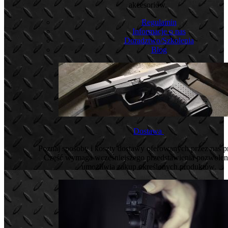
akcesoriów.
Regulamin
Informacje o nas
Doradztwo/Szkolenia
Blog
Dostawa
Poznaj sposoby i koszty dostawy oferowanych przez nas 
Część wymaga wcześniejszego przedstawienia pozwoleni
umożliwia zakup określonych produktów.