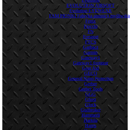
Evolution
EVOLUTION AIRSOFT
Evolution EYEWEAR
FAM PIONKI Fabryka amunicji myśliwskie
Fenix
Fiocchi
FN
Forsport
FTCS
Garbacz
Garmin
Gateway1
Gateway1 footgear
Gear Aid
GECO
General Nano Protection
Gerber
Gerber Tools
GGG
Ghost
Glock
Gunbroker
Hammerli
Harkila
Harris