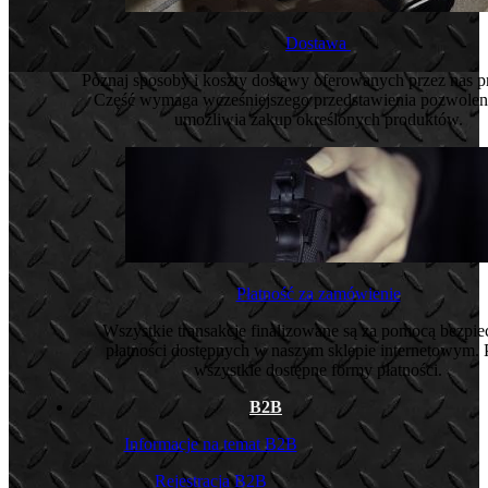
Dostawa
Poznaj sposoby i koszty dostawy oferowanych przez nas 
Część wymaga wcześniejszego przedstawienia pozwoleni
umożliwia zakup określonych produktów.
Płatność za zamówienie
Wszystkie transakcje finalizowane są za pomocą bezpi
płatności dostępnych w naszym sklepie internetowym. 
wszystkie dostępne formy płatności.
B2B
Informacje na temat B2B
Rejestracja B2B