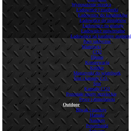
Wyposażenie strzelca
Ładownice i zasobniki
Ładownice do karabinków
Ładownice do pistoletów
Ładownice na granaty
Ładownice uniwersalne
Ładownice na karabiny snajpers
Pasy taktyczne
Wiatrówki
CO2
Długie
Konserwacja
Krótkie
Magazynki do wiatrówek
Śrut i kapsuły CO₂
Śrut
Kapsuły CO2
Pozostałe sporty strzeleckie
Proce i dmuchawki
Outdoor
Biwak i namioty
Hamaki
Namioty
Powerbanki
Śpiwory