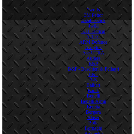
2wolfs
3M Peltor
4 stable stick
4wild
5.11 Tactical
A-TEC
ARM Defence
Armytek
Ase UTRA
Audere
B&P
B&P - Baschieri & Pellagri
B&T
B-N
Balkart
Barak
Benelli
Benelli Armii
Beretta
Bergara
Blaser
Bolle
Bornaghi
Brenneke