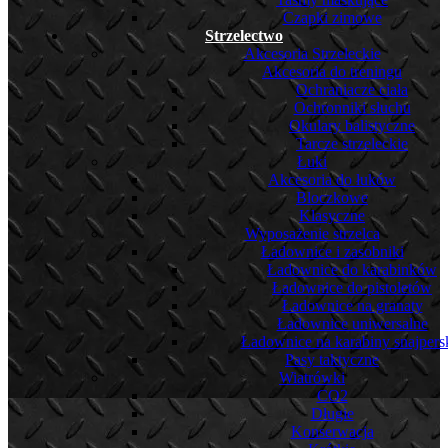
Czapki zimowe
Strzelectwo
Akcesoria Strzeleckie
Akcesoria do treningu
Ochraniacze ciała
Ochronniki słuchu
Okulary balistyczne
Tarcze strzeleckie
Łuki
Akcesoria do łuków
Bloczkowe
Klasyczne
Wyposażenie strzelca
Ładownice i zasobniki
Ładownice do karabinków
Ładownice do pistoletów
Ładownice na granaty
Ładownice uniwersalne
Ładownice na karabiny snajpers
Pasy taktyczne
Wiatrówki
CO2
Długie
Konserwacja