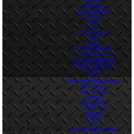
Browning
BUCK KNIVES
Bushmaster
Canik
CCI
CCI Amunition
Celna
Clever
CLEVER MIRAGE
CustomGuns
CZ - Ceska Zbrojovka
DANIEL DEFENSE
Deerhunter
Diana
Diana Performance Airguns
Direct Action
DLG Tactical
Dogtrace
Double Alpha
DoubleTap
Echelon
EOTech
ESS
ESS Eye Safety Systems