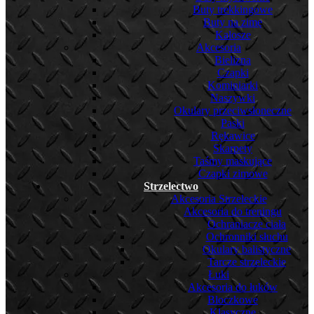
Buty trekkingowe
Buty na zimę
Kalosze
Akcesoria
Bielizna
Czapki
Kominiarki
Naszywki
Okulary przeciwsłoneczne
Paski
Rękawice
Skarpety
Taśmy maskujące
Czapki zimowe
Strzelectwo
Akcesoria Strzeleckie
Akcesoria do treningu
Ochraniacze ciała
Ochronniki słuchu
Okulary balistyczne
Tarcze strzeleckie
Łuki
Akcesoria do łuków
Bloczkowe
Klasyczne