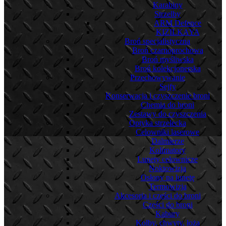
Karabiny
Strzelby
ARM Defence
KIZILKAYA
Broń specjalistyczna
Broń czarnoprochowa
Broń myśliwska
Broń kolekcjonerska
Przechowywanie
Sejfy
Konserwacja i czyszczenie broni
Chemia do broni
Zestawy do czyszczenia
Optyka strzelecka
Celowniki laserowe
Dalmierze
Kolimatory
Lunety celownicze
Noktowizja
Osłony na lunetę
Termowizja
Akcesoria i części do broni
Części do broni
Kabury
Kolby, chwyty, łoża