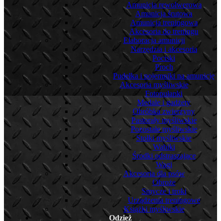
Amunicja rewolwerowa
Amunicja śrutowa
Amunicja treningowa
Akcesoria do treningu
Elaboracja amunicji
Narzędzia i akcesoria
Pociski
Proch
Pudełka i pojemniki na amunicję
Akcesoria myśliwskie
Fotopułapki
Medale i gadżety
Obróbka zwierzyny
Pastorały myśliwskie
Pozostałe myśliwskie
Stołki myśliwskie
Wabiki
Środki odstraszające
Wagi
Akcesoria dla psów
Obroże
Smycze i troki
Urządzenia treningowe
Książki myśliwskie
Odzież