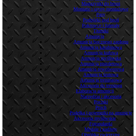
Magazynki do broni
Montaże i szyny montażowe
Pasy
Podpórki pod broń
Pokrowce i futerały
Tłumiki
Amunicja
Amunicja bocznego zapłonu
Amunicja karabinowa
Amunicja kulowa
Amunicja myśliwska
Amunicja pistoletowa
Amunicja rewolwerowa
Amunicja śrutowa
Amunicja treningowa
Akcesoria do treningu
Elaboracja amunicji
Narzędzia i akcesoria
Pociski
Proch
Pudełka i pojemniki na amunicję
Akcesoria myśliwskie
Fotopułapki
Medale i gadżety
Obróbka zwierzyny