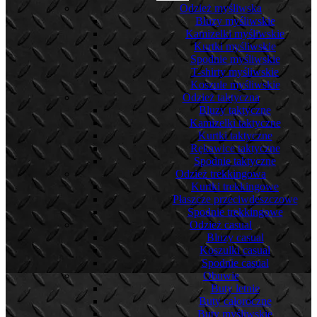
Odzież myśliwska
Bluzy myśliwskie
Kamizelki myśliwskie
Kurtki myśliwskie
Spodnie myśliwskie
T-shirty myśliwskie
Koszule myśliwskie
Odzież taktyczna
Bluzy taktyczne
Kamizelki taktyczne
Kurtki taktyczne
Rękawice taktyczne
Spodnie taktyczne
Odzież trekkingowa
Kurtki trekkingowe
Płaszcze przeciwdeszczowe
Spodnie trekkingowe
Odzież casual
Bluzy casual
Koszulki casual
Spodnie casual
Obuwie
Buty letnie
Buty całoroczne
Buty myśliwskie