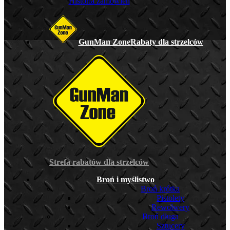
Historia zamówień
GunMan Zone
Rabaty dla strzelców
Strefa rabatów dla strzelców
Broń i myślistwo
Broń krótka
Pistolety
Rewolwery
Broń długa
Sztucery