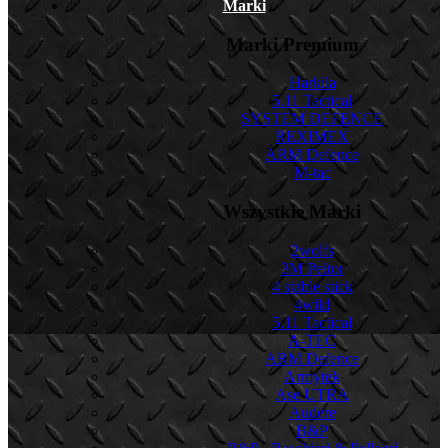
Marki
Marki Premium
Harkila
5.11 Tactical
SYSTEM DEFENCE
REXIMEX
ARM Defence
M-tac
Wszystkie Marki
2wolfs
3M Peltor
4 stable stick
4wild
5.11 Tactical
A-TEC
ARM Defence
Armytek
Ase UTRA
Audere
B&P