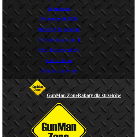
Logowanie
Promocje dla B2B
Materiały do pobrania
Regulaminy promocji
Moja lista produktów
Konto klienta
Historia zamówień
GunMan Zone
Rabaty dla strzelców