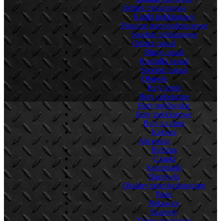
Odzież trekkingowa
Kurtki trekkingowe
Płaszcze przeciwdeszczowe
Spodnie trekkingowe
Odzież casual
Bluzy casual
Koszulki casual
Spodnie casual
Obuwie
Buty letnie
Buty całoroczne
Buty myśliwskie
Buty trekkingowe
Buty na zimę
Kalosze
Akcesoria
Bielizna
Czapki
Kominiarki
Naszywki
Okulary przeciwsłoneczne
Paski
Rękawice
Skarpety
Taśmy maskujące