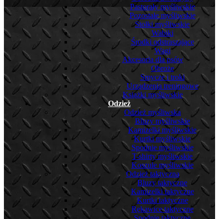
Pastorały myśliwskie
Pozostałe myśliwskie
Stołki myśliwskie
Wabiki
Środki odstraszające
Wagi
Akcesoria dla psów
Obroże
Smycze i troki
Urządzenia treningowe
Książki myśliwskie
Odzież
Odzież myśliwska
Bluzy myśliwskie
Kamizelki myśliwskie
Kurtki myśliwskie
Spodnie myśliwskie
T-shirty myśliwskie
Koszule myśliwskie
Odzież taktyczna
Bluzy taktyczne
Kamizelki taktyczne
Kurtki taktyczne
Rękawice taktyczne
Spodnie taktyczne