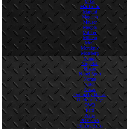
M-tac
MacTronic
Magpul
Magtech
Mauser
Meopta
Mil-Tec
Milicon
MoG
Morakniv
Mossberg
Mugga
Niggeloh
Niwax
Nobel Sport
Norma
Notch
Noxar
Optima by Hatsan
Outdoor Edge
OWB
Pard
Pixfra
POF USA
Primary Arms