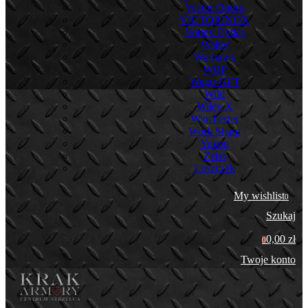
Vector Optics
VICTORINOX
Vortex Optics
Walter
Warhawk
WBP
Wegu-GFT
Wild
Wiley X
Winchester
Work Sharp
Yukon
Zeiss
Łuszczek
My wishlist
0
Szukaj
0,00 zł
0
Twoje konto