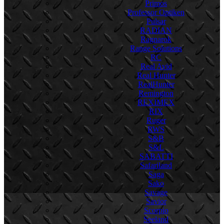
Primos
Professor Optiken
Pulsar
RADIAN
Ragnarok
Range Solutions
RC
Real Avid
Real Hunter
RealHunter
Remington
REXIMEX
RIX
Ruger
RWS
S&B
S&L
SABATTI
Safariland
Saga
Sako
Savage
Savior
Scorpio
Seeland