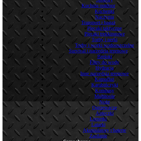
Kuchnia outdoor
Kuchenki
Naczynia
Transport i bagaż
Plecaki taktyczne
Plecaki trekkingowe
Torby i nerki
Torby i worki wodooszczelne
Survival i narzędzia terenowe
Breloki
Filtry do wody
Hydracja
Inne narzędzia terenowe
Kamuflaż
Karabińczyki
Kompasy
Multitoole
Noże
Ogrzewacze
Apteczki
Lornetki
Latarki
Akumulatory i baterie
Zasilanie