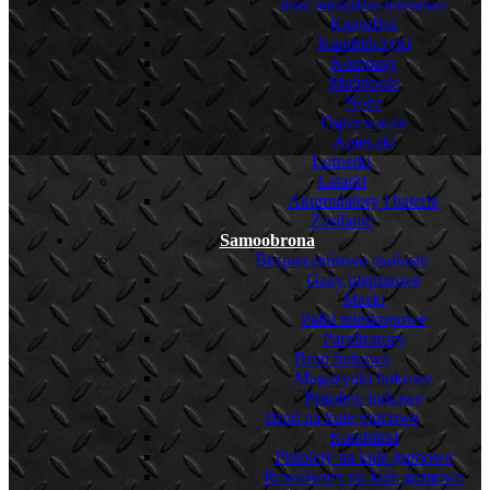
Inne narzędzia terenowe
Kamuflaż
Karabińczyki
Kompasy
Multitoole
Noże
Ogrzewacze
Apteczki
Lornetki
Latarki
Akumulatory i baterie
Zasilanie
Samoobrona
Bezpieczeństwo osobiste
Gazy pieprzowe
Maski
Pałki teleskopowe
Paralizatory
Broń hukowa
Magazynki hukowe
Pistolety hukowe
Broń na kule gumowe
Karabinki
Pistolety na kule gumowe
Rewolwery na kule gumowe