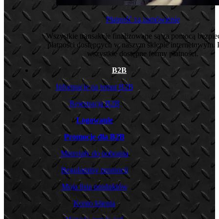
Płatność za zamówienie
Wszystkie transakcje finalizowane są za pomocą bezpi
płatności dostępnych w naszym sklepie internetowym. 
wszystkie dostępne formy płatności.
B2B
Informacje na temat B2B
Rejestracja B2B
Logowanie
Promocje dla B2B
Materiały do pobrania
Regulaminy promocji
Moja lista produktów
Konto klienta