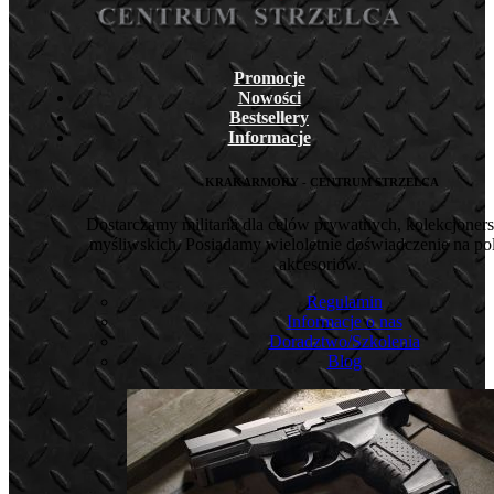
Promocje
Nowości
Bestsellery
Informacje
KRAKARMORY - CENTRUM STRZELCA
Dostarczamy militaria dla celów prywatnych, kolekcjoners
myśliwskich. Posiadamy wieloletnie doświadczenie na pol
akcesoriów.
Regulamin
Informacje o nas
Doradztwo/Szkolenia
Blog