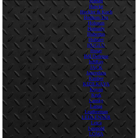
Hatsan
Hawke
Heckler & Koch
Helikon-Tex
Holosun
Hornady
Hubertus
Hubster
HUGLU
Husar
IMI Defense
InfiRay
JACK
Jagerglass
Kimber
KIZILKAYA
Koyan
Kruk
Lansky
Lapua
Leatherman
LEDLENSER
Leica
Leupold
LOWA