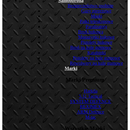
Samoobrona
Bezpieczeństwo osobiste
Gazy pieprzowe
Maski
Pałki teleskopowe
Paralizatory
Broń hukowa
Magazynki hukowe
Pistolety hukowe
Broń na kule gumowe
Karabinki
Pistolety na kule gumowe
Rewolwery na kule gumowe
Marki
Marki Premium
Harkila
5.11 Tactical
SYSTEM DEFENCE
REXIMEX
ARM Defence
M-tac
Wszystkie Marki