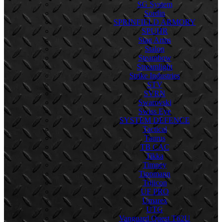
SG System
Sordin
SPRINFIELD ARMORY
SPUHR
Stag Arms
Stalon
Steambow
Streamlight
Strike Industries
STV
SVRN
Swarovski
Swiss Eye
SYSTEM DEFENCE
Tactical
Taurus
TB CAC
Tikka
Timney
Tippmann
Trijicon
UF PRO
Umarex
UTG
Vanguard Quest T62U