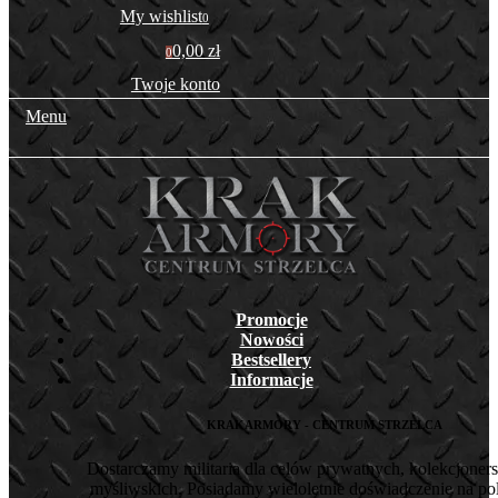
My wishlist
0
0,00 zł
0
Twoje konto
Menu
Promocje
Nowości
Bestsellery
Informacje
KRAKARMORY - CENTRUM STRZELCA
Dostarczamy militaria dla celów prywatnych, kolekcjoners
myśliwskich. Posiadamy wieloletnie doświadczenie na pol