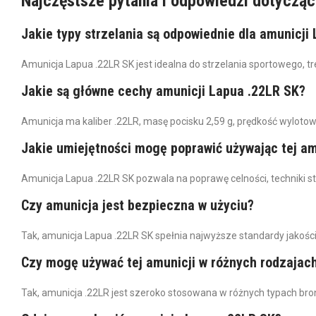
Najczęstsze pytania i odpowiedzi dotycząc
Jakie typy strzelania są odpowiednie dla amunicji
Amunicja Lapua .22LR SK jest idealna do strzelania sportowego, tr
Jakie są główne cechy amunicji Lapua .22LR SK?
Amunicja ma kaliber .22LR, masę pocisku 2,59 g, prędkość wyloto
Jakie umiejętności mogę poprawić używając tej am
Amunicja Lapua .22LR SK pozwala na poprawę celności, techniki s
Czy amunicja jest bezpieczna w użyciu?
Tak, amunicja Lapua .22LR SK spełnia najwyższe standardy jakośc
Czy mogę używać tej amunicji w różnych rodzajach
Tak, amunicja .22LR jest szeroko stosowana w różnych typach broni