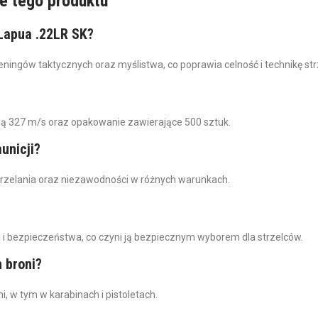
e tego produktu
 Lapua .22LR SK?
eningów taktycznych oraz myślistwa, co poprawia celność i technikę str
wą 327 m/s oraz opakowanie zawierające 500 sztuk.
unicji?
trzelania oraz niezawodności w różnych warunkach.
i i bezpieczeństwa, co czyni ją bezpiecznym wyborem dla strzelców.
 broni?
, w tym w karabinach i pistoletach.