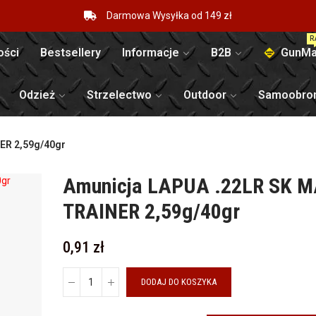
Darmowa Wysyłka od 149 zł
R
ści
Bestsellery
Informacje
B2B
GunMa
Odzież
Strzelectwo
Outdoor
Samoobro
ER 2,59g/40gr
Amunicja LAPUA .22LR SK 
TRAINER 2,59g/40gr
0,91 zł
DODAJ DO KOSZYKA