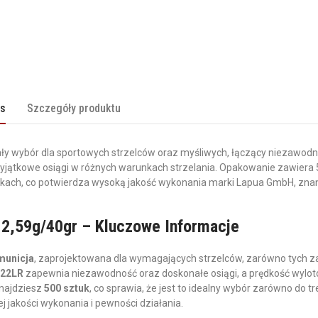
is
Szczegóły produktu
ły wybór dla sportowych strzelców oraz myśliwych, łączący niezawodno
 wyjątkowe osiągi w różnych warunkach strzelania. Opakowanie zawiera 
kach, co potwierdza wysoką jakość wykonania marki Lapua GmbH, zna
 2,59g/40gr – Kluczowe Informacje
municja
, zaprojektowana dla wymagających strzelców, zarówno tych
.22LR
zapewnia niezawodność oraz doskonałe osiągi, a prędkość wyl
znajdziesz
500 sztuk
, co sprawia, że jest to idealny wybór zarówno do tr
j jakości wykonania i pewności działania.