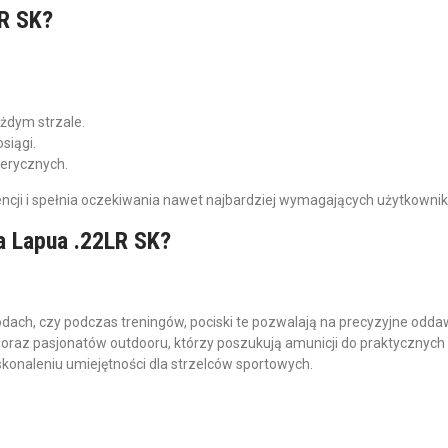
LR SK?
ażdym strzale.
siągi.
erycznych.
rencji i spełnia oczekiwania nawet najbardziej wymagających użytkowni
a Lapua .22LR SK?
odach, czy podczas treningów, pociski te pozwalają na precyzyjne odda
 oraz pasjonatów outdooru, którzy poszukują amunicji do praktycznyc
skonaleniu umiejętności dla strzelców sportowych.