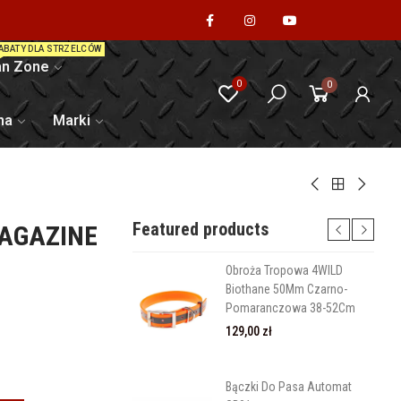
ABATY DLA STRZELCÓW
n Zone
0
0
na
Marki
Featured products
MAGAZINE
Obroża Tropowa 4WILD
Biothane 50Mm Czarno-
Pomaranczowa 38-52Cm
129,00 zł
Bączki Do Pasa Automat