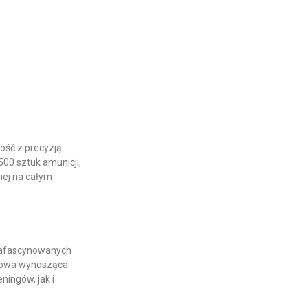
ść z precyzją.
500 sztuk amunicji,
nej na całym
 zafascynowanych
otowa wynosząca
eningów, jak i