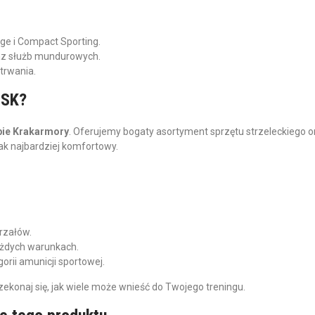
e i Compact Sporting.
raz służb mundurowych.
trwania.
 SK?
pie Krakarmory
. Oferujemy bogaty asortyment sprzętu strzeleckiego o
ak najbardziej komfortowy.
trzałów.
ażdych warunkach.
orii amunicji sportowej.
zekonaj się, jak wiele może wnieść do Twojego treningu.