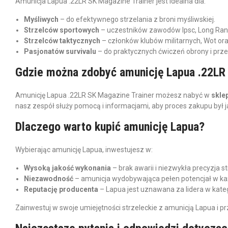
Amunicja Lapua .22LR SK Magazine Trainer jest idealna dla:
Myśliwych
– do efektywnego strzelania z broni myśliwskiej.
Strzelców sportowych
– uczestników zawodów Ipsc, Long Rang
Strzelców taktycznych
– członków klubów militarnych, Wot o
Pasjonatów survivalu
– do praktycznych ćwiczeń obrony i prze
Gdzie można zdobyć amunicję Lapua .22LR
Amunicję Lapua .22LR SK Magazine Trainer możesz nabyć w
skle
nasz zespół służy pomocą i informacjami, aby proces zakupu był j
Dlaczego warto kupić amunicję Lapua?
Wybierając amunicję Lapua, inwestujesz w:
Wysoką jakość wykonania
– brak awarii i niezwykła precyzja s
Niezawodność
– amunicja wydobywająca pełen potencjał w k
Reputację producenta
– Lapua jest uznawana za lidera w kateg
Zainwestuj w swoje umiejętności strzeleckie z amunicją Lapua i pr