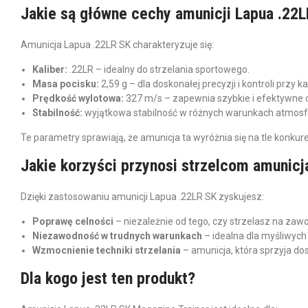
Jakie są główne cechy amunicji Lapua .22
Amunicja Lapua .22LR SK charakteryzuje się:
Kaliber:
.22LR – idealny do strzelania sportowego.
Masa pocisku:
2,59 g – dla doskonałej precyzji i kontroli przy k
Prędkość wylotowa:
327 m/s – zapewnia szybkie i efektywne o
Stabilność:
wyjątkowa stabilność w różnych warunkach atmosf
Te parametry sprawiają, że amunicja ta wyróżnia się na tle konku
Jakie korzyści przynosi strzelcom amunicj
Dzięki zastosowaniu amunicji Lapua .22LR SK zyskujesz:
Poprawę celności
– niezależnie od tego, czy strzelasz na zaw
Niezawodność w trudnych warunkach
– idealna dla myśliwych
Wzmocnienie techniki strzelania
– amunicja, która sprzyja do
Dla kogo jest ten produkt?