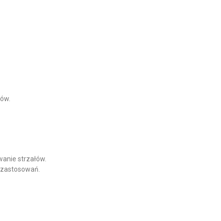
ków.
wanie strzałów.
h zastosowań.