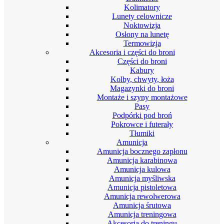
Kolimatory
Lunety celownicze
Noktowizja
Osłony na lunetę
Termowizja
Akcesoria i części do broni
Części do broni
Kabury
Kolby, chwyty, łoża
Magazynki do broni
Montaże i szyny montażowe
Pasy
Podpórki pod broń
Pokrowce i futerały
Tłumiki
Amunicja
Amunicja bocznego zapłonu
Amunicja karabinowa
Amunicja kulowa
Amunicja myśliwska
Amunicja pistoletowa
Amunicja rewolwerowa
Amunicja śrutowa
Amunicja treningowa
Akcesoria do treningu