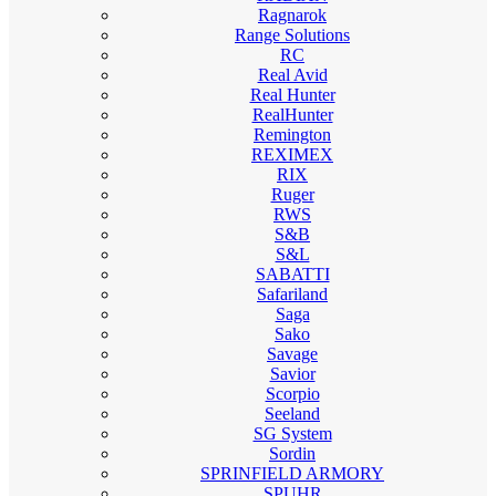
Ragnarok
Range Solutions
RC
Real Avid
Real Hunter
RealHunter
Remington
REXIMEX
RIX
Ruger
RWS
S&B
S&L
SABATTI
Safariland
Saga
Sako
Savage
Savior
Scorpio
Seeland
SG System
Sordin
SPRINFIELD ARMORY
SPUHR