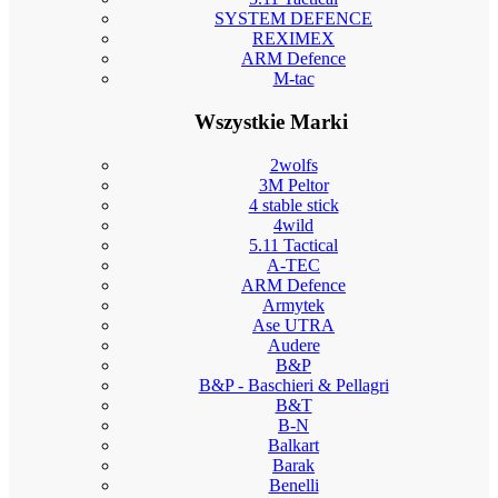
SYSTEM DEFENCE
REXIMEX
ARM Defence
M-tac
Wszystkie Marki
2wolfs
3M Peltor
4 stable stick
4wild
5.11 Tactical
A-TEC
ARM Defence
Armytek
Ase UTRA
Audere
B&P
B&P - Baschieri & Pellagri
B&T
B-N
Balkart
Barak
Benelli