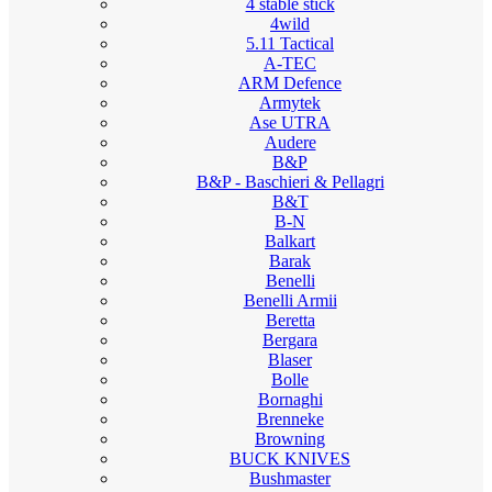
4 stable stick
4wild
5.11 Tactical
A-TEC
ARM Defence
Armytek
Ase UTRA
Audere
B&P
B&P - Baschieri & Pellagri
B&T
B-N
Balkart
Barak
Benelli
Benelli Armii
Beretta
Bergara
Blaser
Bolle
Bornaghi
Brenneke
Browning
BUCK KNIVES
Bushmaster