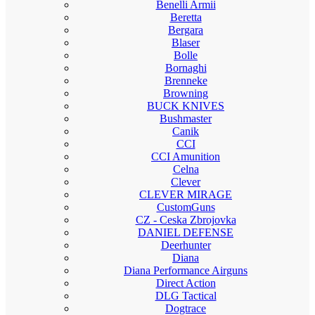
Benelli Armii
Beretta
Bergara
Blaser
Bolle
Bornaghi
Brenneke
Browning
BUCK KNIVES
Bushmaster
Canik
CCI
CCI Amunition
Celna
Clever
CLEVER MIRAGE
CustomGuns
CZ - Ceska Zbrojovka
DANIEL DEFENSE
Deerhunter
Diana
Diana Performance Airguns
Direct Action
DLG Tactical
Dogtrace