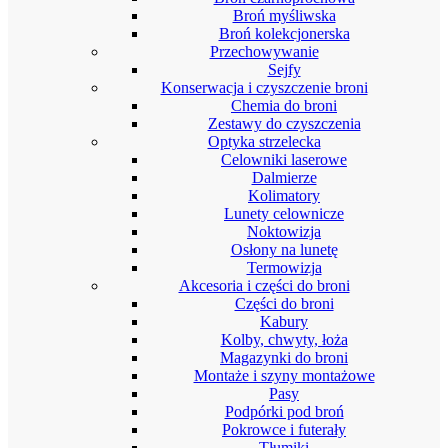
Broń myśliwska
Broń kolekcjonerska
Przechowywanie
Sejfy
Konserwacja i czyszczenie broni
Chemia do broni
Zestawy do czyszczenia
Optyka strzelecka
Celowniki laserowe
Dalmierze
Kolimatory
Lunety celownicze
Noktowizja
Osłony na lunetę
Termowizja
Akcesoria i części do broni
Części do broni
Kabury
Kolby, chwyty, łoża
Magazynki do broni
Montaże i szyny montażowe
Pasy
Podpórki pod broń
Pokrowce i futerały
Tłumiki