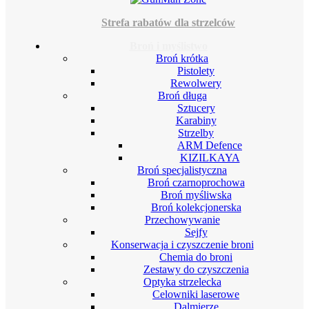
Strefa rabatów dla strzelców
Broń i myślistwo
Broń krótka
Pistolety
Rewolwery
Broń długa
Sztucery
Karabiny
Strzelby
ARM Defence
KIZILKAYA
Broń specjalistyczna
Broń czarnoprochowa
Broń myśliwska
Broń kolekcjonerska
Przechowywanie
Sejfy
Konserwacja i czyszczenie broni
Chemia do broni
Zestawy do czyszczenia
Optyka strzelecka
Celowniki laserowe
Dalmierze