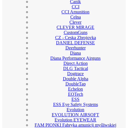
Canik
CCI
CCI Amunition
Celna
Clever
CLEVER MIRAGE
CustomGuns
CZ - Ceska Zbrojovka
DANIEL DEFENSE
Deerhunter
Diana
Diana Performance Airguns
Direct Action
DLG Tactical
Dogtrace
Double Alpha
DoubleTap
Echelon
EOTech
ESS
ESS Eye Safety Systems
Evolution
EVOLUTION AIRSOFT
Evolution EYEWEAR
FAM PIONKI Fabryka amunicji myśliwskiej