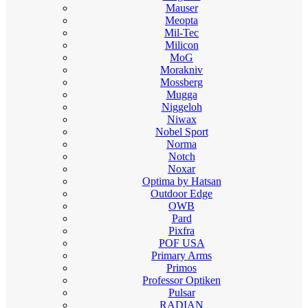
Mauser
Meopta
Mil-Tec
Milicon
MoG
Morakniv
Mossberg
Mugga
Niggeloh
Niwax
Nobel Sport
Norma
Notch
Noxar
Optima by Hatsan
Outdoor Edge
OWB
Pard
Pixfra
POF USA
Primary Arms
Primos
Professor Optiken
Pulsar
RADIAN