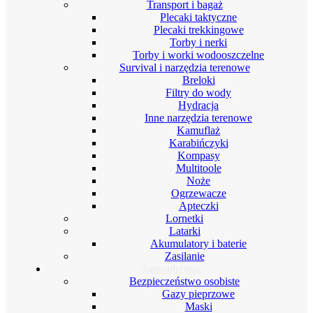
Transport i bagaż
Plecaki taktyczne
Plecaki trekkingowe
Torby i nerki
Torby i worki wodooszczelne
Survival i narzędzia terenowe
Breloki
Filtry do wody
Hydracja
Inne narzędzia terenowe
Kamuflaż
Karabińczyki
Kompasy
Multitoole
Noże
Ogrzewacze
Apteczki
Lornetki
Latarki
Akumulatory i baterie
Zasilanie
Samoobrona
Bezpieczeństwo osobiste
Gazy pieprzowe
Maski