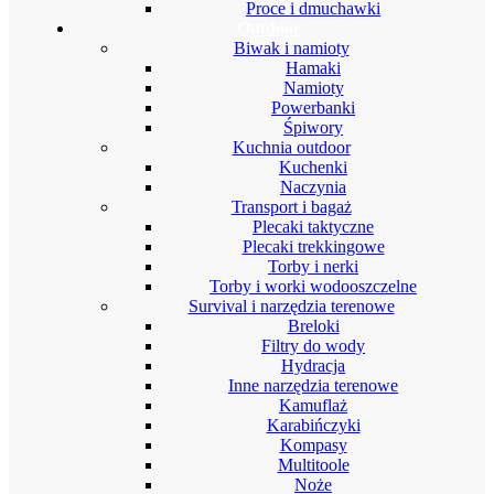
Proce i dmuchawki
Outdoor
Biwak i namioty
Hamaki
Namioty
Powerbanki
Śpiwory
Kuchnia outdoor
Kuchenki
Naczynia
Transport i bagaż
Plecaki taktyczne
Plecaki trekkingowe
Torby i nerki
Torby i worki wodooszczelne
Survival i narzędzia terenowe
Breloki
Filtry do wody
Hydracja
Inne narzędzia terenowe
Kamuflaż
Karabińczyki
Kompasy
Multitoole
Noże