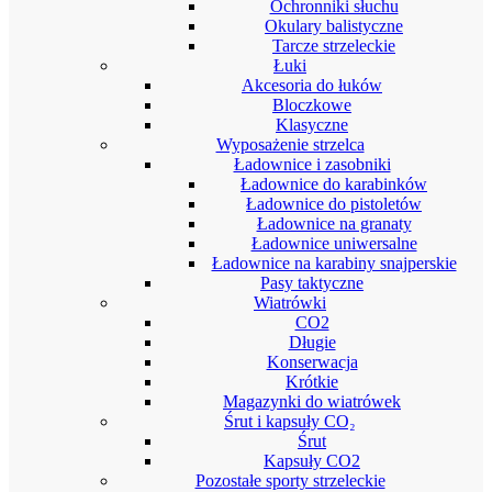
Ochronniki słuchu
Okulary balistyczne
Tarcze strzeleckie
Łuki
Akcesoria do łuków
Bloczkowe
Klasyczne
Wyposażenie strzelca
Ładownice i zasobniki
Ładownice do karabinków
Ładownice do pistoletów
Ładownice na granaty
Ładownice uniwersalne
Ładownice na karabiny snajperskie
Pasy taktyczne
Wiatrówki
CO2
Długie
Konserwacja
Krótkie
Magazynki do wiatrówek
Śrut i kapsuły CO₂
Śrut
Kapsuły CO2
Pozostałe sporty strzeleckie