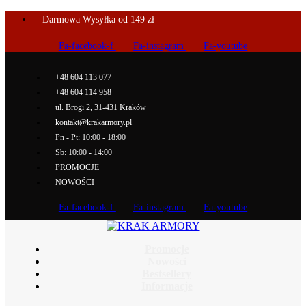
Darmowa Wysyłka od 149 zł
Fa-facebook-f
Fa-instagram
Fa-youtube
+48 604 113 077
+48 604 114 958
ul. Brogi 2, 31-431 Kraków
kontakt@krakarmory.pl
Pn - Pt: 10:00 - 18:00
Sb: 10:00 - 14:00
PROMOCJE
NOWOŚCI
Fa-facebook-f
Fa-instagram
Fa-youtube
Promocje
Nowości
Bestsellery
Informacje