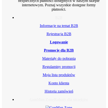
bezpiecznych płatności dostępnych w naszym sklepie
internetowym. Poznaj wszystkie dostępne formy
płatności.
B2B
Informacje na temat B2B
Rejestracja B2B
Logowanie
Promocje dla B2B
Materiały do pobrania
Regulaminy promocji
Moja lista produktów
Konto klienta
Historia zamówień
GunMan Zone
Rabaty dla strzelców