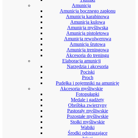
Amunicja
Amunicja bocznego zapłonu
Amunicja karabinowa
Amunicja kulowa
Amunicja myśliwska
Amunicja pistoletowa
Amunicja rewolwerowa
Amunicja śrutowa
Amunicja treningowa
Akcesoria do treningu
Elaboracja amunicji
Narzędzia i akcesoria
Pociski
Proch
Pudełka i pojemniki na amunicję
Akcesoria myśliwskie
Fotopułapki
Medale i gadżety
Obróbka zwierzyny
Pastorały myśliwskie
Pozostałe myśliwskie
Stołki myśliwskie
Wabiki
Środki odstraszające