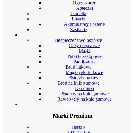
Ogrzewacze
Apteczki
Lornetki
Latarki
Akumulatory i baterie
Zasilanie
Samoobrona
Bezpieczeństwo osobiste
Gazy pieprzowe
Maski
Pałki teleskopowe
Paralizatory
Broń hukowa
Magazynki hukowe
Pistolety hukowe
Broń na kule gumowe
Karabinki
Pistolety na kule gumowe
Rewolwery na kule gumowe
Marki
Marki Premium
Harkila
5.11 Tactical