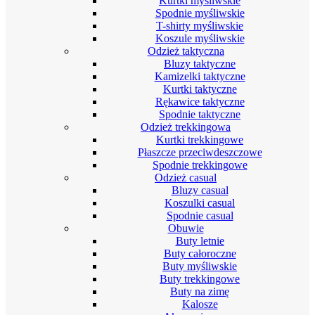
Kurtki myśliwskie
Spodnie myśliwskie
T-shirty myśliwskie
Koszule myśliwskie
Odzież taktyczna
Bluzy taktyczne
Kamizelki taktyczne
Kurtki taktyczne
Rękawice taktyczne
Spodnie taktyczne
Odzież trekkingowa
Kurtki trekkingowe
Płaszcze przeciwdeszczowe
Spodnie trekkingowe
Odzież casual
Bluzy casual
Koszulki casual
Spodnie casual
Obuwie
Buty letnie
Buty całoroczne
Buty myśliwskie
Buty trekkingowe
Buty na zimę
Kalosze