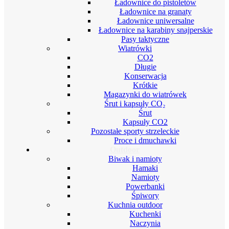
Ładownice do pistoletów
Ładownice na granaty
Ładownice uniwersalne
Ładownice na karabiny snajperskie
Pasy taktyczne
Wiatrówki
CO2
Długie
Konserwacja
Krótkie
Magazynki do wiatrówek
Śrut i kapsuły CO₂
Śrut
Kapsuły CO2
Pozostałe sporty strzeleckie
Proce i dmuchawki
Outdoor
Biwak i namioty
Hamaki
Namioty
Powerbanki
Śpiwory
Kuchnia outdoor
Kuchenki
Naczynia