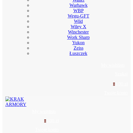
Warhawk
WBP
Wegu-GFT
Wild
Wiley X
Winchester
Work Sharp
Yukon
Zeiss
Łuszczek
My wishlist
0
Szukaj
0,00 zł
0
Twoje konto
My wishlist
0
0,00 zł
0
Twoje konto