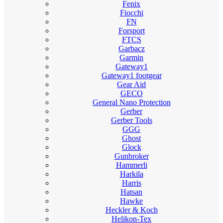
Fenix
Fiocchi
FN
Forsport
FTCS
Garbacz
Garmin
Gateway1
Gateway1 footgear
Gear Aid
GECO
General Nano Protection
Gerber
Gerber Tools
GGG
Ghost
Glock
Gunbroker
Hammerli
Harkila
Harris
Hatsan
Hawke
Heckler & Koch
Helikon-Tex