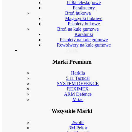
Pałki teleskopowe
Paralizatory
Broń hukowa
Magazynki hukowe
Pistolety hukowe
Broń na kule gumowe
Karabinki
Pistolety na kule gumowe
Rewolwery na kule gumowe
Marki
Marki Premium
Harkila
5.11 Tactical
SYSTEM DEFENCE
REXIMEX
ARM Defence
M-tac
Wszystkie Marki
2wolfs
3M Peltor