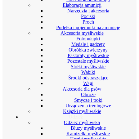
Elaboracja amunicji
Narzędzia i akcesoria
Pociski
Proch
Pudełka i pojemniki na amunicję
Akcesoria myśliwskie
Fotopułapki
Medale i gadżety
Obróbka zwierzyny
Pastorały myśliwskie
Pozostałe myśliwskie
Stołki myśliwskie
Wabiki
Środki odstraszające
Wagi
Akcesoria dla psów
Obroże
Smycze i troki
Urządzenia treningowe
Książki myśliwskie
Odzież
Odzież myśliwska
Bluzy myśliwskie
Kamizelki myśliwskie