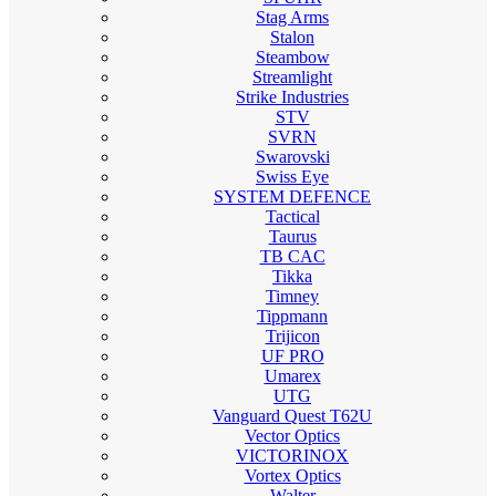
Stag Arms
Stalon
Steambow
Streamlight
Strike Industries
STV
SVRN
Swarovski
Swiss Eye
SYSTEM DEFENCE
Tactical
Taurus
TB CAC
Tikka
Timney
Tippmann
Trijicon
UF PRO
Umarex
UTG
Vanguard Quest T62U
Vector Optics
VICTORINOX
Vortex Optics
Walter