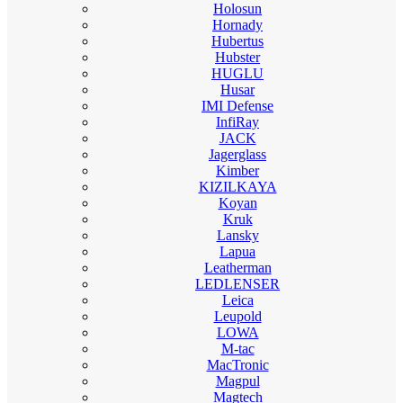
Holosun
Hornady
Hubertus
Hubster
HUGLU
Husar
IMI Defense
InfiRay
JACK
Jagerglass
Kimber
KIZILKAYA
Koyan
Kruk
Lansky
Lapua
Leatherman
LEDLENSER
Leica
Leupold
LOWA
M-tac
MacTronic
Magpul
Magtech