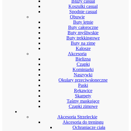
Bluzy casual
Koszulki casual
Spodnie casual
Obuwie
Buty letnie
Buty całoroczne
Buty myśliwskie
Buty trekkingowe
Buty na zimę
Kalosze
Akcesoria
Bielizna
Czapki
Kominiarki
Naszywki
Okulary przeciwsłoneczne
Paski
Rękawice
Skarpety
Taśmy maskujące
Czapki zimowe
Strzelectwo
Akcesoria Strzeleckie
Akcesoria do treningu
Ochraniacze ciała