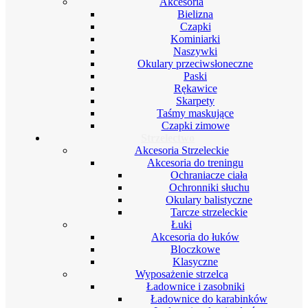
Akcesoria
Bielizna
Czapki
Kominiarki
Naszywki
Okulary przeciwsłoneczne
Paski
Rękawice
Skarpety
Taśmy maskujące
Czapki zimowe
Strzelectwo
Akcesoria Strzeleckie
Akcesoria do treningu
Ochraniacze ciała
Ochronniki słuchu
Okulary balistyczne
Tarcze strzeleckie
Łuki
Akcesoria do łuków
Bloczkowe
Klasyczne
Wyposażenie strzelca
Ładownice i zasobniki
Ładownice do karabinków