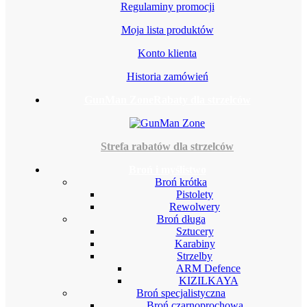
Regulaminy promocji
Moja lista produktów
Konto klienta
Historia zamówień
GunMan Zone
Rabaty dla strzelców
Strefa rabatów dla strzelców
Broń i myślistwo
Broń krótka
Pistolety
Rewolwery
Broń długa
Sztucery
Karabiny
Strzelby
ARM Defence
KIZILKAYA
Broń specjalistyczna
Broń czarnoprochowa