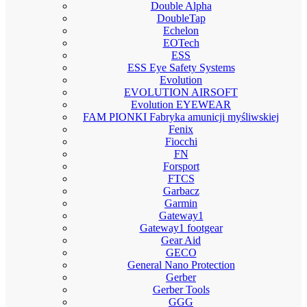
Double Alpha
DoubleTap
Echelon
EOTech
ESS
ESS Eye Safety Systems
Evolution
EVOLUTION AIRSOFT
Evolution EYEWEAR
FAM PIONKI Fabryka amunicji myśliwskiej
Fenix
Fiocchi
FN
Forsport
FTCS
Garbacz
Garmin
Gateway1
Gateway1 footgear
Gear Aid
GECO
General Nano Protection
Gerber
Gerber Tools
GGG