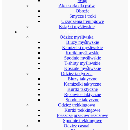
Wagi
Akcesoria dla psów
Obroże
Smycze i troki
Urządzenia treningowe
Książki myśliwskie
Odzież
Odzież myśliwska
Bluzy myśliwskie
Kamizelki myśliwskie
Kurtki myśliwskie
Spodnie myśliwskie
T-shirty myśliwskie
Koszule myśliwskie
Odzież taktyczna
Bluzy taktyczne
Kamizelki taktyczne
Kurtki taktyczne
Rękawice taktyczne
Spodnie taktyczne
Odzież trekkingowa
Kurtki trekkingowe
Płaszcze przeciwdeszczowe
Spodnie trekkingowe
Odzież casual