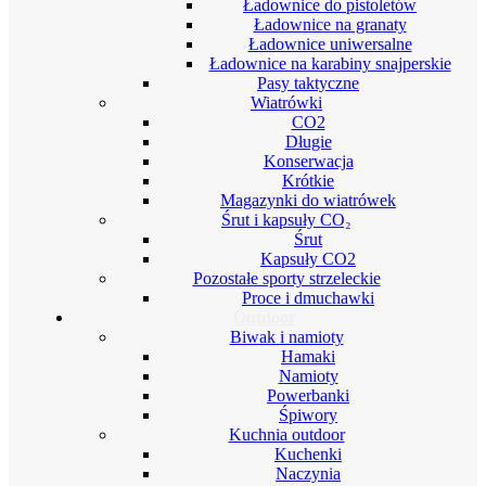
Ładownice do pistoletów
Ładownice na granaty
Ładownice uniwersalne
Ładownice na karabiny snajperskie
Pasy taktyczne
Wiatrówki
CO2
Długie
Konserwacja
Krótkie
Magazynki do wiatrówek
Śrut i kapsuły CO₂
Śrut
Kapsuły CO2
Pozostałe sporty strzeleckie
Proce i dmuchawki
Outdoor
Biwak i namioty
Hamaki
Namioty
Powerbanki
Śpiwory
Kuchnia outdoor
Kuchenki
Naczynia