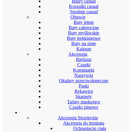
Bluzy casual
Koszulki casual
Spodnie casual
Obuwie
Buty letnie
Buty całoroczne
Buty myśliwskie
Buty trekkingowe
Buty na zimę
Kalosze
Akcesoria
Bielizna
Czapki
Kominiarki
Naszywki
Okulary przeciwsłoneczne
Paski
Rękawice
Skarpety
Taśmy maskujące
Czapki zimowe
Strzelectwo
Akcesoria Strzeleckie
Akcesoria do treningu
Ochraniacze ciała