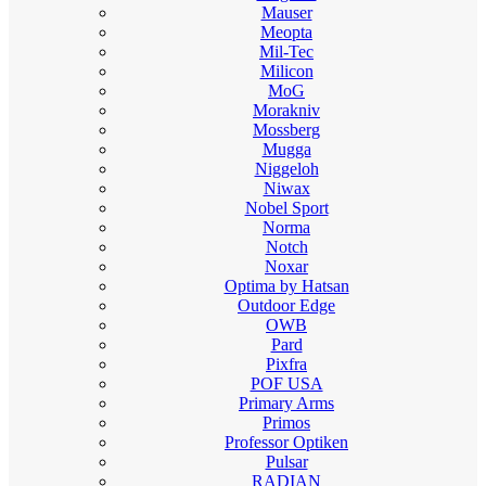
Mauser
Meopta
Mil-Tec
Milicon
MoG
Morakniv
Mossberg
Mugga
Niggeloh
Niwax
Nobel Sport
Norma
Notch
Noxar
Optima by Hatsan
Outdoor Edge
OWB
Pard
Pixfra
POF USA
Primary Arms
Primos
Professor Optiken
Pulsar
RADIAN