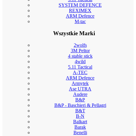
SYSTEM DEFENCE
REXIMEX
ARM Defence
M-tac
Wszystkie Marki
2wolfs
3M Peltor
4 stable stick
4wild
5.11 Tactical
A-TEC
ARM Defence
Armytek
Ase UTRA
Audere
B&P
B&P - Baschieri & Pellagri
B&T
B-N
Balkart
Barak
Benelli