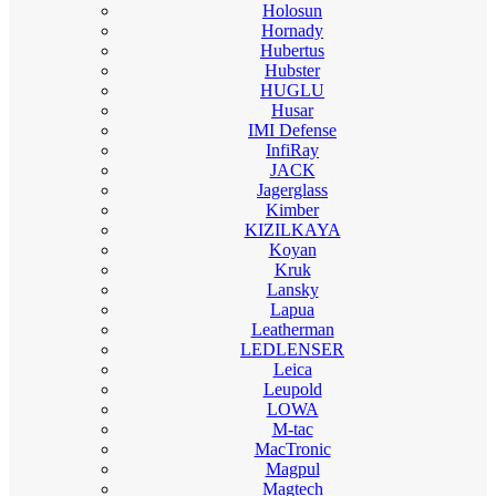
Holosun
Hornady
Hubertus
Hubster
HUGLU
Husar
IMI Defense
InfiRay
JACK
Jagerglass
Kimber
KIZILKAYA
Koyan
Kruk
Lansky
Lapua
Leatherman
LEDLENSER
Leica
Leupold
LOWA
M-tac
MacTronic
Magpul
Magtech