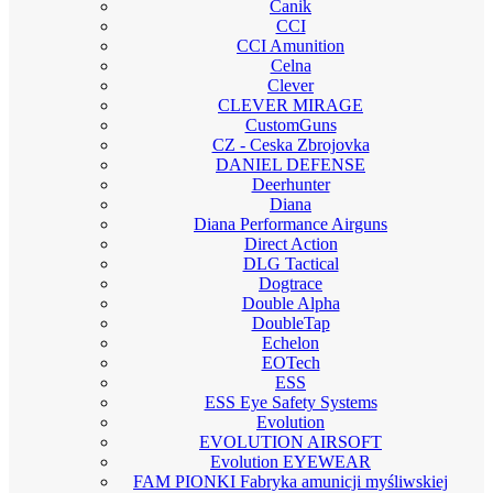
Canik
CCI
CCI Amunition
Celna
Clever
CLEVER MIRAGE
CustomGuns
CZ - Ceska Zbrojovka
DANIEL DEFENSE
Deerhunter
Diana
Diana Performance Airguns
Direct Action
DLG Tactical
Dogtrace
Double Alpha
DoubleTap
Echelon
EOTech
ESS
ESS Eye Safety Systems
Evolution
EVOLUTION AIRSOFT
Evolution EYEWEAR
FAM PIONKI Fabryka amunicji myśliwskiej