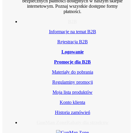
bezpiecznych płatności dostępnych w naszym sklepie
internetowym. Poznaj wszystkie dostępne formy
płatności.
B2B
Informacje na temat B2B
Rejestracja B2B
Logowanie
Promocje dla B2B
Materiały do pobrania
Regulaminy promocji
Moja lista produktów
Konto klienta
Historia zamówień
GunMan Zone
Rabaty dla strzelców