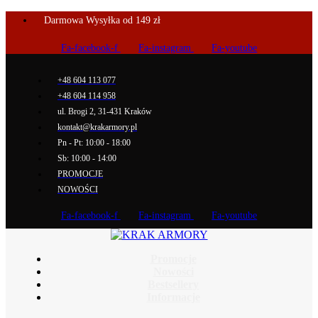
Darmowa Wysyłka od 149 zł
Fa-facebook-f
Fa-instagram
Fa-youtube
+48 604 113 077
+48 604 114 958
ul. Brogi 2, 31-431 Kraków
kontakt@krakarmory.pl
Pn - Pt: 10:00 - 18:00
Sb: 10:00 - 14:00
PROMOCJE
NOWOŚCI
Fa-facebook-f
Fa-instagram
Fa-youtube
Promocje
Nowości
Bestsellery
Informacje