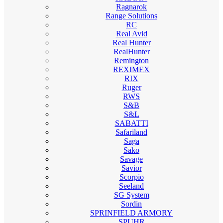
Ragnarok
Range Solutions
RC
Real Avid
Real Hunter
RealHunter
Remington
REXIMEX
RIX
Ruger
RWS
S&B
S&L
SABATTI
Safariland
Saga
Sako
Savage
Savior
Scorpio
Seeland
SG System
Sordin
SPRINFIELD ARMORY
SPUHR