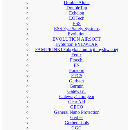
Double Alpha
DoubleTap
Echelon
EOTech
ESS
ESS Eye Safety Systems
Evolution
EVOLUTION AIRSOFT
Evolution EYEWEAR
FAM PIONKI Fabryka amunicji myśliwskiej
Fenix
Fiocchi
FN
Forsport
FTCS
Garbacz
Garmin
Gateway1
Gateway1 footgear
Gear Aid
GECO
General Nano Protection
Gerber
Gerber Tools
GGG