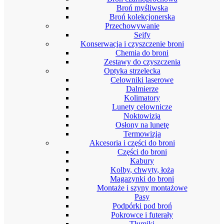
Broń myśliwska
Broń kolekcjonerska
Przechowywanie
Sejfy
Konserwacja i czyszczenie broni
Chemia do broni
Zestawy do czyszczenia
Optyka strzelecka
Celowniki laserowe
Dalmierze
Kolimatory
Lunety celownicze
Noktowizja
Osłony na lunetę
Termowizja
Akcesoria i części do broni
Części do broni
Kabury
Kolby, chwyty, łoża
Magazynki do broni
Montaże i szyny montażowe
Pasy
Podpórki pod broń
Pokrowce i futerały
Tłumiki