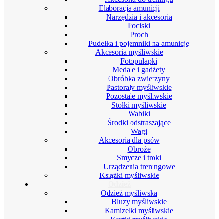
Elaboracja amunicji
Narzędzia i akcesoria
Pociski
Proch
Pudełka i pojemniki na amunicję
Akcesoria myśliwskie
Fotopułapki
Medale i gadżety
Obróbka zwierzyny
Pastorały myśliwskie
Pozostałe myśliwskie
Stołki myśliwskie
Wabiki
Środki odstraszające
Wagi
Akcesoria dla psów
Obroże
Smycze i troki
Urządzenia treningowe
Książki myśliwskie
Odzież
Odzież myśliwska
Bluzy myśliwskie
Kamizelki myśliwskie