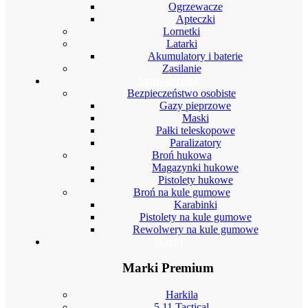
Ogrzewacze
Apteczki
Lornetki
Latarki
Akumulatory i baterie
Zasilanie
Samoobrona
Bezpieczeństwo osobiste
Gazy pieprzowe
Maski
Pałki teleskopowe
Paralizatory
Broń hukowa
Magazynki hukowe
Pistolety hukowe
Broń na kule gumowe
Karabinki
Pistolety na kule gumowe
Rewolwery na kule gumowe
Marki
Marki Premium
Harkila
5.11 Tactical