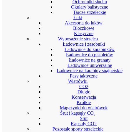
Ochronniki słuchu
Okulary balistyczne
Tarcze strzeleckie
Łuki
Akcesoria do łuków
Bloczkowe
Klasyczne
Wyposażenie strzelca
Ładownice i zasobniki
Ładownice do karabinków
Ładownice do pistoletów
Ładownice na granaty
Ładownice uniwersalne
Ładownice na karabiny snajperskie
Pasy taktyczne
Wiatrówki
CO2
Długie
Konserwacja
Krótkie
Magazynki do wiatrówek
Śrut i kapsuły CO₂
Śrut
Kapsuły CO2
Pozostałe sporty strzeleckie