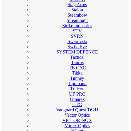
Stag Arms
Stalon
Steambow
Streamlight
Strike Industries
STV
SVRN
Swarovski
Swiss Eye
SYSTEM DEFENCE
Tactical
Taurus
TB CAC
Tikka
Timney
Tippmann
Trijicon
UF PRO
Umarex
UTG
Vanguard Quest T62U
Vector Optics
VICTORINOX
Vortex Optics
Walter