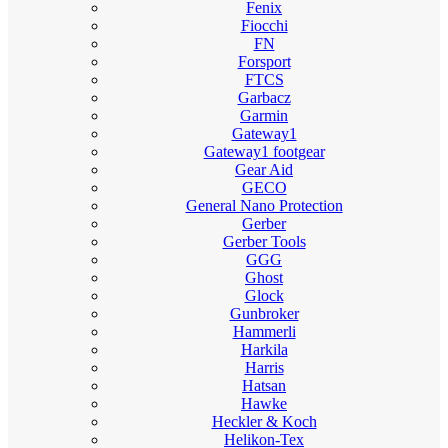
Fenix
Fiocchi
FN
Forsport
FTCS
Garbacz
Garmin
Gateway1
Gateway1 footgear
Gear Aid
GECO
General Nano Protection
Gerber
Gerber Tools
GGG
Ghost
Glock
Gunbroker
Hammerli
Harkila
Harris
Hatsan
Hawke
Heckler & Koch
Helikon-Tex