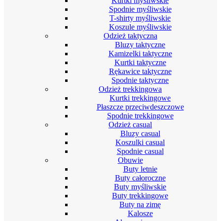
Kurtki myśliwskie
Spodnie myśliwskie
T-shirty myśliwskie
Koszule myśliwskie
Odzież taktyczna
Bluzy taktyczne
Kamizelki taktyczne
Kurtki taktyczne
Rękawice taktyczne
Spodnie taktyczne
Odzież trekkingowa
Kurtki trekkingowe
Płaszcze przeciwdeszczowe
Spodnie trekkingowe
Odzież casual
Bluzy casual
Koszulki casual
Spodnie casual
Obuwie
Buty letnie
Buty całoroczne
Buty myśliwskie
Buty trekkingowe
Buty na zimę
Kalosze