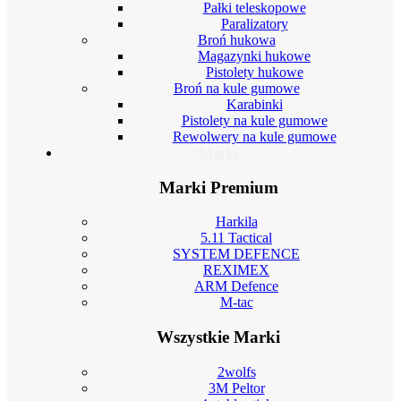
Pałki teleskopowe
Paralizatory
Broń hukowa
Magazynki hukowe
Pistolety hukowe
Broń na kule gumowe
Karabinki
Pistolety na kule gumowe
Rewolwery na kule gumowe
Marki
Marki Premium
Harkila
5.11 Tactical
SYSTEM DEFENCE
REXIMEX
ARM Defence
M-tac
Wszystkie Marki
2wolfs
3M Peltor