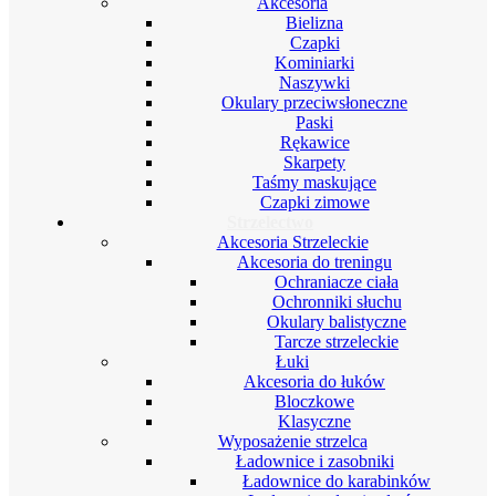
Akcesoria
Bielizna
Czapki
Kominiarki
Naszywki
Okulary przeciwsłoneczne
Paski
Rękawice
Skarpety
Taśmy maskujące
Czapki zimowe
Strzelectwo
Akcesoria Strzeleckie
Akcesoria do treningu
Ochraniacze ciała
Ochronniki słuchu
Okulary balistyczne
Tarcze strzeleckie
Łuki
Akcesoria do łuków
Bloczkowe
Klasyczne
Wyposażenie strzelca
Ładownice i zasobniki
Ładownice do karabinków