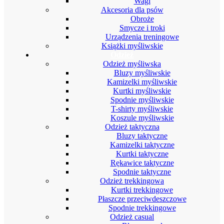
Wagi
Akcesoria dla psów
Obroże
Smycze i troki
Urządzenia treningowe
Książki myśliwskie
Odzież
Odzież myśliwska
Bluzy myśliwskie
Kamizelki myśliwskie
Kurtki myśliwskie
Spodnie myśliwskie
T-shirty myśliwskie
Koszule myśliwskie
Odzież taktyczna
Bluzy taktyczne
Kamizelki taktyczne
Kurtki taktyczne
Rękawice taktyczne
Spodnie taktyczne
Odzież trekkingowa
Kurtki trekkingowe
Płaszcze przeciwdeszczowe
Spodnie trekkingowe
Odzież casual