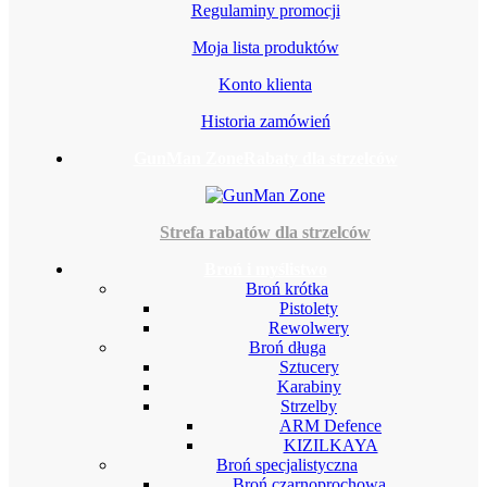
Regulaminy promocji
Moja lista produktów
Konto klienta
Historia zamówień
GunMan Zone
Rabaty dla strzelców
Strefa rabatów dla strzelców
Broń i myślistwo
Broń krótka
Pistolety
Rewolwery
Broń długa
Sztucery
Karabiny
Strzelby
ARM Defence
KIZILKAYA
Broń specjalistyczna
Broń czarnoprochowa