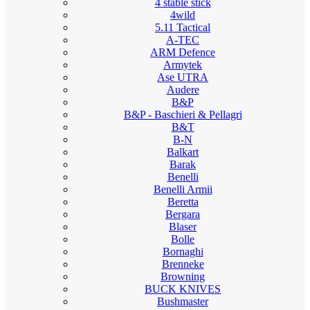
4 stable stick
4wild
5.11 Tactical
A-TEC
ARM Defence
Armytek
Ase UTRA
Audere
B&P
B&P - Baschieri & Pellagri
B&T
B-N
Balkart
Barak
Benelli
Benelli Armii
Beretta
Bergara
Blaser
Bolle
Bornaghi
Brenneke
Browning
BUCK KNIVES
Bushmaster