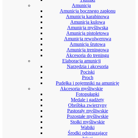
Amunicja
Amunicja bocznego zapłonu
Amunicja karabinowa
Amunicja kulowa
Amunicja myśliwska
Amunicja pistoletowa
Amunicja rewolwerowa
Amunicja śrutowa
Amunicja treningowa
Akcesoria do treningu
Elaboracja amunicji
Narzędzia i akcesoria
Pociski
Proch
Pudełka i pojemniki na amunicję
Akcesoria myśliwskie
Fotopułapki
Medale i gadżety
Obróbka zwierzyny
Pastorały myśliwskie
Pozostałe myśliwskie
Stołki myśliwskie
Wabiki
Środki odstraszające