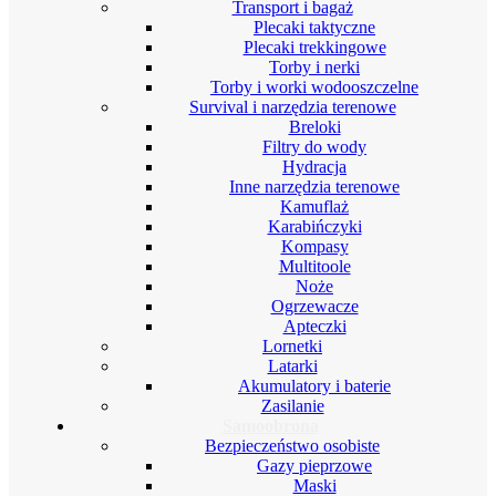
Transport i bagaż
Plecaki taktyczne
Plecaki trekkingowe
Torby i nerki
Torby i worki wodooszczelne
Survival i narzędzia terenowe
Breloki
Filtry do wody
Hydracja
Inne narzędzia terenowe
Kamuflaż
Karabińczyki
Kompasy
Multitoole
Noże
Ogrzewacze
Apteczki
Lornetki
Latarki
Akumulatory i baterie
Zasilanie
Samoobrona
Bezpieczeństwo osobiste
Gazy pieprzowe
Maski