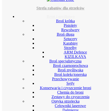
Strefa rabatów dla strzelców
Broń i myślistwo
Broń krótka
Pistolety
Rewolwery
Broń długa
Sztucery
Karabiny
Strzelby
ARM Defence
KIZILKAYA
Broń specjalistyczna
Broń czarnoprochowa
Broń myśliwska
Broń kolekcjonerska
Przechowywanie
Sejfy
Konserwacja i czyszczenie broni
Chemia do broni
Zestawy do czyszczenia
Optyka strzelecka
Celowniki laserowe
Dalmierze