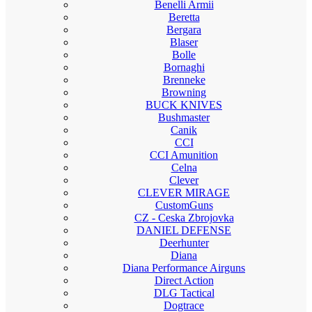
Benelli Armii
Beretta
Bergara
Blaser
Bolle
Bornaghi
Brenneke
Browning
BUCK KNIVES
Bushmaster
Canik
CCI
CCI Amunition
Celna
Clever
CLEVER MIRAGE
CustomGuns
CZ - Ceska Zbrojovka
DANIEL DEFENSE
Deerhunter
Diana
Diana Performance Airguns
Direct Action
DLG Tactical
Dogtrace