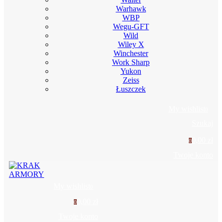
Warhawk
WBP
Wegu-GFT
Wild
Wiley X
Winchester
Work Sharp
Yukon
Zeiss
Łuszczek
My wishlist
0
Szukaj
0,00 zł
0
Twoje konto
My wishlist
0
0,00 zł
0
Twoje konto