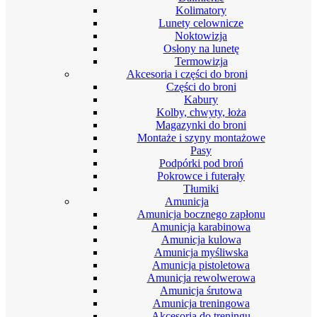
Kolimatory
Lunety celownicze
Noktowizja
Osłony na lunetę
Termowizja
Akcesoria i części do broni
Części do broni
Kabury
Kolby, chwyty, łoża
Magazynki do broni
Montaże i szyny montażowe
Pasy
Podpórki pod broń
Pokrowce i futerały
Tłumiki
Amunicja
Amunicja bocznego zapłonu
Amunicja karabinowa
Amunicja kulowa
Amunicja myśliwska
Amunicja pistoletowa
Amunicja rewolwerowa
Amunicja śrutowa
Amunicja treningowa
Akcesoria do treningu