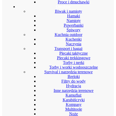
Proce i dmuchawki
Outdoor
Biwak i namioty
Hamaki
Namioty
Powerbanki
Śpiwory
Kuchnia outdoor
Kuchenki
Naczynia
Transport i bagaż
Plecaki taktyczne
Plecaki trekkingowe
Torby i nerki
Torby i worki wodooszczelne
Survival i narzędzia terenowe
Breloki
Filtry do wody
Hydracja
Inne narzędzia terenowe
Kamuflaż
Karabińczyki
Kompasy
Multitoole
Noże