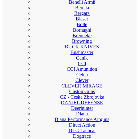
Benelli Armii
Beretta
Bergara
Blaser
Bolle
Bornaghi
Brenneke
Browning
BUCK KNIVES
Bushmaster
Canik
CCI
CCI Amunition
Celna
Clever
CLEVER MIRAGE
CustomGuns
CZ - Ceska Zbrojovka
DANIEL DEFENSE
Deerhunter
Diana
Diana Performance Airguns
Direct Action
DLG Tactical
Dogtrace