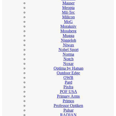
Mauser
Meopta
Mil-Tec
Milicon
MoG
Morakniv
Mossberg
Mugga
Niggeloh
Niwax
Nobel Sport
Norma
Notch
Noxar
Optima by Hatsan
Outdoor Edge
OWB
Pard
Pixfra
POF USA
Primary Arms
Primos
Professor Optiken
Pulsar
RADIAN