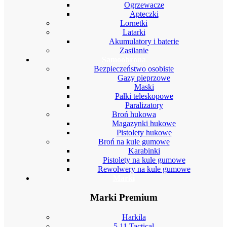
Ogrzewacze
Apteczki
Lornetki
Latarki
Akumulatory i baterie
Zasilanie
Samoobrona
Bezpieczeństwo osobiste
Gazy pieprzowe
Maski
Pałki teleskopowe
Paralizatory
Broń hukowa
Magazynki hukowe
Pistolety hukowe
Broń na kule gumowe
Karabinki
Pistolety na kule gumowe
Rewolwery na kule gumowe
Marki
Marki Premium
Harkila
5.11 Tactical