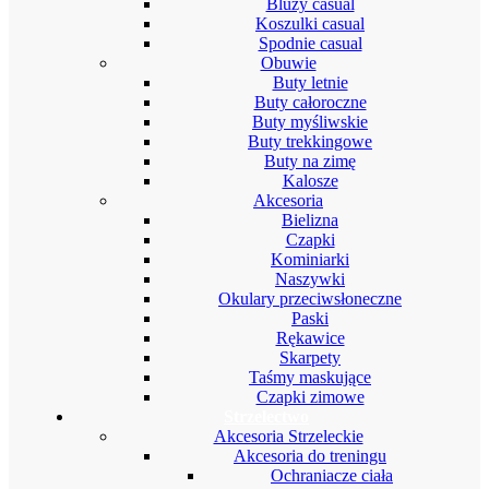
Bluzy casual
Koszulki casual
Spodnie casual
Obuwie
Buty letnie
Buty całoroczne
Buty myśliwskie
Buty trekkingowe
Buty na zimę
Kalosze
Akcesoria
Bielizna
Czapki
Kominiarki
Naszywki
Okulary przeciwsłoneczne
Paski
Rękawice
Skarpety
Taśmy maskujące
Czapki zimowe
Strzelectwo
Akcesoria Strzeleckie
Akcesoria do treningu
Ochraniacze ciała