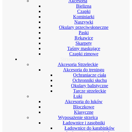
Akcesoria
Bielizna
Czapki
Kominiarki
Naszywki
Okulary przeciwsłoneczne
Paski
Rękawice
Skarpety
Taśmy maskujące
Czapki zimowe
Strzelectwo
Akcesoria Strzeleckie
Akcesoria do treningu
Ochraniacze ciała
Ochronniki słuchu
Okulary balistyczne
Tarcze strzeleckie
Łuki
Akcesoria do łuków
Bloczkowe
Klasyczne
Wyposażenie strzelca
Ładownice i zasobniki
Ładownice do karabinków