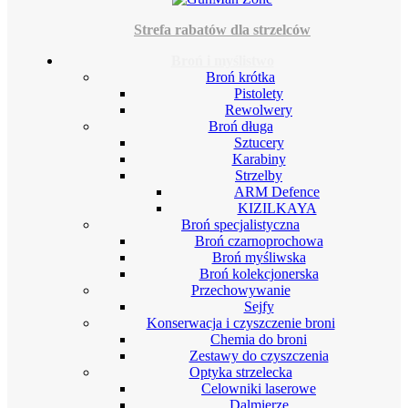
Strefa rabatów dla strzelców
Broń i myślistwo
Broń krótka
Pistolety
Rewolwery
Broń długa
Sztucery
Karabiny
Strzelby
ARM Defence
KIZILKAYA
Broń specjalistyczna
Broń czarnoprochowa
Broń myśliwska
Broń kolekcjonerska
Przechowywanie
Sejfy
Konserwacja i czyszczenie broni
Chemia do broni
Zestawy do czyszczenia
Optyka strzelecka
Celowniki laserowe
Dalmierze