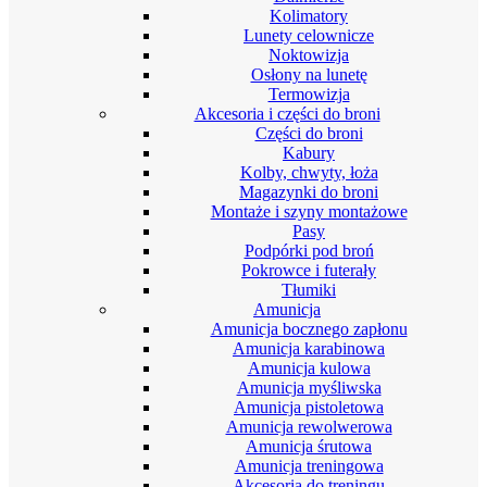
Kolimatory
Lunety celownicze
Noktowizja
Osłony na lunetę
Termowizja
Akcesoria i części do broni
Części do broni
Kabury
Kolby, chwyty, łoża
Magazynki do broni
Montaże i szyny montażowe
Pasy
Podpórki pod broń
Pokrowce i futerały
Tłumiki
Amunicja
Amunicja bocznego zapłonu
Amunicja karabinowa
Amunicja kulowa
Amunicja myśliwska
Amunicja pistoletowa
Amunicja rewolwerowa
Amunicja śrutowa
Amunicja treningowa
Akcesoria do treningu