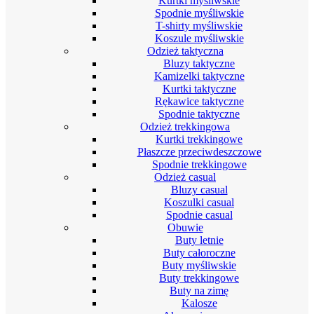
Kurtki myśliwskie
Spodnie myśliwskie
T-shirty myśliwskie
Koszule myśliwskie
Odzież taktyczna
Bluzy taktyczne
Kamizelki taktyczne
Kurtki taktyczne
Rękawice taktyczne
Spodnie taktyczne
Odzież trekkingowa
Kurtki trekkingowe
Płaszcze przeciwdeszczowe
Spodnie trekkingowe
Odzież casual
Bluzy casual
Koszulki casual
Spodnie casual
Obuwie
Buty letnie
Buty całoroczne
Buty myśliwskie
Buty trekkingowe
Buty na zimę
Kalosze