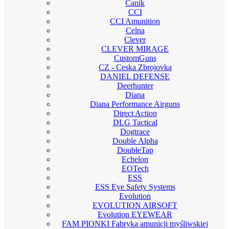
Canik
CCI
CCI Amunition
Celna
Clever
CLEVER MIRAGE
CustomGuns
CZ - Ceska Zbrojovka
DANIEL DEFENSE
Deerhunter
Diana
Diana Performance Airguns
Direct Action
DLG Tactical
Dogtrace
Double Alpha
DoubleTap
Echelon
EOTech
ESS
ESS Eye Safety Systems
Evolution
EVOLUTION AIRSOFT
Evolution EYEWEAR
FAM PIONKI Fabryka amunicji myśliwskiej