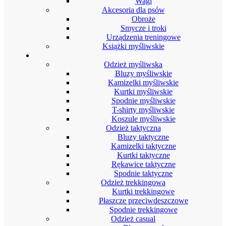
Wagi
Akcesoria dla psów
Obroże
Smycze i troki
Urządzenia treningowe
Książki myśliwskie
Odzież
Odzież myśliwska
Bluzy myśliwskie
Kamizelki myśliwskie
Kurtki myśliwskie
Spodnie myśliwskie
T-shirty myśliwskie
Koszule myśliwskie
Odzież taktyczna
Bluzy taktyczne
Kamizelki taktyczne
Kurtki taktyczne
Rękawice taktyczne
Spodnie taktyczne
Odzież trekkingowa
Kurtki trekkingowe
Płaszcze przeciwdeszczowe
Spodnie trekkingowe
Odzież casual