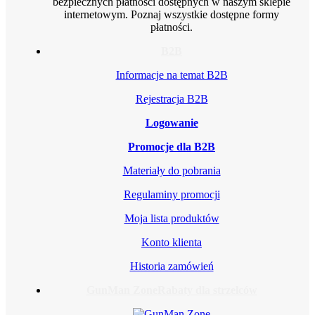
bezpiecznych płatności dostępnych w naszym sklepie
internetowym. Poznaj wszystkie dostępne formy
płatności.
B2B
Informacje na temat B2B
Rejestracja B2B
Logowanie
Promocje dla B2B
Materiały do pobrania
Regulaminy promocji
Moja lista produktów
Konto klienta
Historia zamówień
GunMan Zone
Rabaty dla strzelców