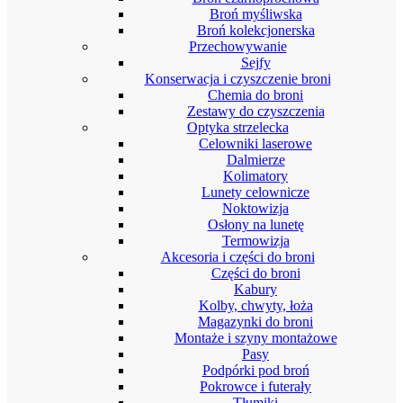
Broń myśliwska
Broń kolekcjonerska
Przechowywanie
Sejfy
Konserwacja i czyszczenie broni
Chemia do broni
Zestawy do czyszczenia
Optyka strzelecka
Celowniki laserowe
Dalmierze
Kolimatory
Lunety celownicze
Noktowizja
Osłony na lunetę
Termowizja
Akcesoria i części do broni
Części do broni
Kabury
Kolby, chwyty, łoża
Magazynki do broni
Montaże i szyny montażowe
Pasy
Podpórki pod broń
Pokrowce i futerały
Tłumiki