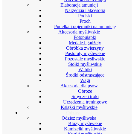
Elaboracja amunicji
Narzędzia i akcesoria
Pociski
Proch
Pudełka i pojemniki na amunicję
Akcesoria myśliwskie
Fotopułapki
Medale i gadżety
Obróbka zwierzyny
Pastorały myśliwskie
Pozostałe myśliwskie
Stołki myśliwskie
Wabiki
Środki odstraszające
Wagi
Akcesoria dla psów
Obroże
Smycze i troki
Urządzenia treningowe
Książki myśliwskie
Odzież
Odzież myśliwska
Bluzy myśliwskie
Kamizelki myśliwskie