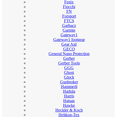
Fenix
Fiocchi
FN
Forsport
FTCS
Garbacz
Garmin
Gateway1
Gateway1 footgear
Gear Aid
GECO
General Nano Protection
Gerber
Gerber Tools
GGG
Ghost
Glock
Gunbroker
Hammerli
Harkila
Harris
Hatsan
Hawke
Heckler & Koch
Helikon-Tex