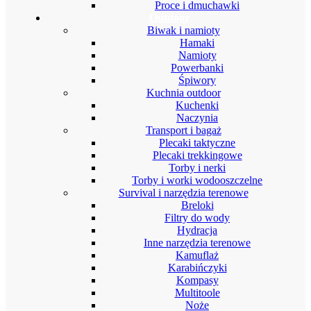
Proce i dmuchawki
Outdoor
Biwak i namioty
Hamaki
Namioty
Powerbanki
Śpiwory
Kuchnia outdoor
Kuchenki
Naczynia
Transport i bagaż
Plecaki taktyczne
Plecaki trekkingowe
Torby i nerki
Torby i worki wodooszczelne
Survival i narzędzia terenowe
Breloki
Filtry do wody
Hydracja
Inne narzędzia terenowe
Kamuflaż
Karabińczyki
Kompasy
Multitoole
Noże