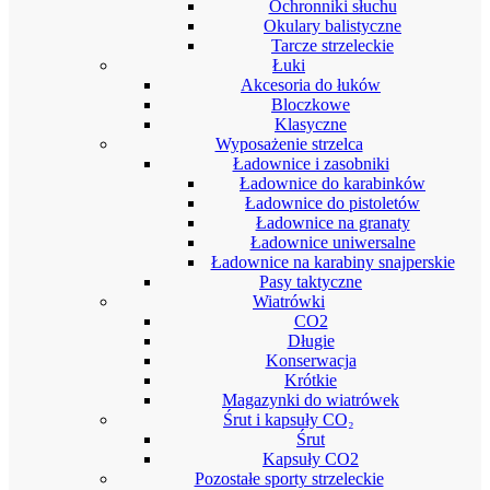
Ochronniki słuchu
Okulary balistyczne
Tarcze strzeleckie
Łuki
Akcesoria do łuków
Bloczkowe
Klasyczne
Wyposażenie strzelca
Ładownice i zasobniki
Ładownice do karabinków
Ładownice do pistoletów
Ładownice na granaty
Ładownice uniwersalne
Ładownice na karabiny snajperskie
Pasy taktyczne
Wiatrówki
CO2
Długie
Konserwacja
Krótkie
Magazynki do wiatrówek
Śrut i kapsuły CO₂
Śrut
Kapsuły CO2
Pozostałe sporty strzeleckie