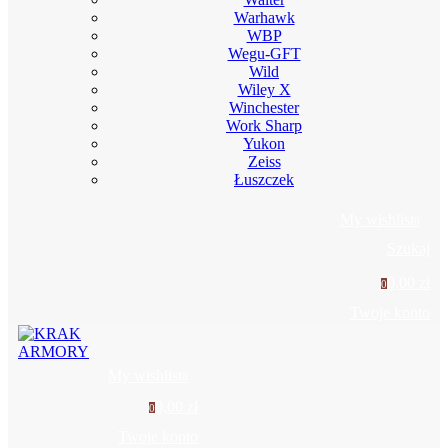
Warhawk
WBP
Wegu-GFT
Wild
Wiley X
Winchester
Work Sharp
Yukon
Zeiss
Łuszczek
My wishlist
0
Szukaj
0,00 zł
0
Twoje konto
My wishlist
0
0,00 zł
0
Twoje konto