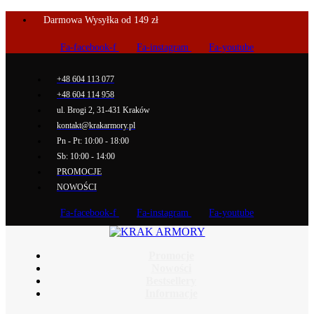
Darmowa Wysyłka od 149 zł
Fa-facebook-f
Fa-instagram
Fa-youtube
+48 604 113 077
+48 604 114 958
ul. Brogi 2, 31-431 Kraków
kontakt@krakarmory.pl
Pn - Pt: 10:00 - 18:00
Sb: 10:00 - 14:00
PROMOCJE
NOWOŚCI
Fa-facebook-f
Fa-instagram
Fa-youtube
Promocje
Nowości
Bestsellery
Informacje