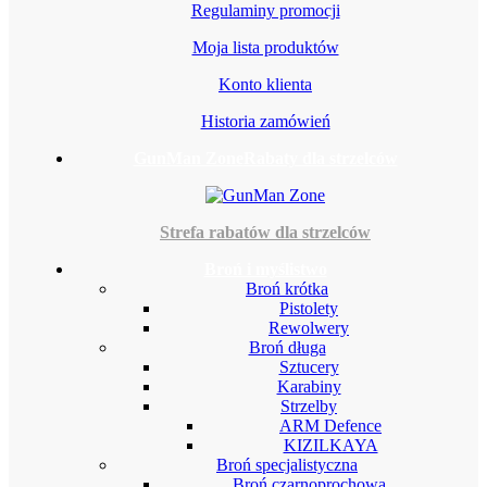
Regulaminy promocji
Moja lista produktów
Konto klienta
Historia zamówień
GunMan Zone
Rabaty dla strzelców
Strefa rabatów dla strzelców
Broń i myślistwo
Broń krótka
Pistolety
Rewolwery
Broń długa
Sztucery
Karabiny
Strzelby
ARM Defence
KIZILKAYA
Broń specjalistyczna
Broń czarnoprochowa