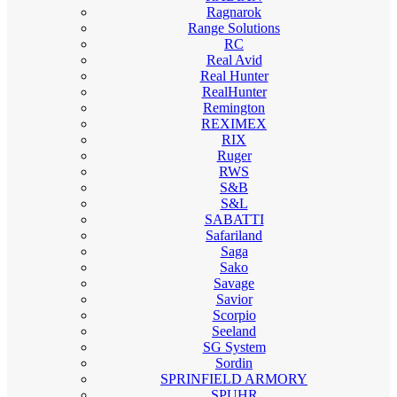
Ragnarok
Range Solutions
RC
Real Avid
Real Hunter
RealHunter
Remington
REXIMEX
RIX
Ruger
RWS
S&B
S&L
SABATTI
Safariland
Saga
Sako
Savage
Savior
Scorpio
Seeland
SG System
Sordin
SPRINFIELD ARMORY
SPUHR