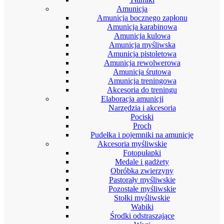
Amunicja
Amunicja bocznego zapłonu
Amunicja karabinowa
Amunicja kulowa
Amunicja myśliwska
Amunicja pistoletowa
Amunicja rewolwerowa
Amunicja śrutowa
Amunicja treningowa
Akcesoria do treningu
Elaboracja amunicji
Narzędzia i akcesoria
Pociski
Proch
Pudełka i pojemniki na amunicję
Akcesoria myśliwskie
Fotopułapki
Medale i gadżety
Obróbka zwierzyny
Pastorały myśliwskie
Pozostałe myśliwskie
Stołki myśliwskie
Wabiki
Środki odstraszające