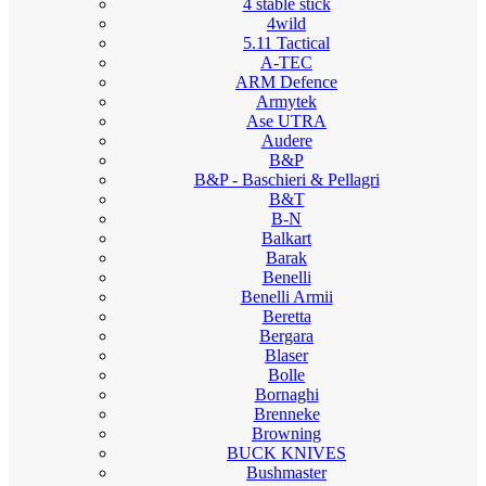
4 stable stick
4wild
5.11 Tactical
A-TEC
ARM Defence
Armytek
Ase UTRA
Audere
B&P
B&P - Baschieri & Pellagri
B&T
B-N
Balkart
Barak
Benelli
Benelli Armii
Beretta
Bergara
Blaser
Bolle
Bornaghi
Brenneke
Browning
BUCK KNIVES
Bushmaster