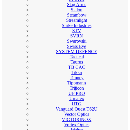
Stag Arms
Stalon
Steambow
Streamlight
Strike Industries
STV
SVRN
Swarovski
Swiss Eye
SYSTEM DEFENCE
Tactical
Taurus
TB CAC
Tikka
Timney
Tippmann
Trijicon
UF PRO
Umarex
UTG
Vanguard Quest T62U
Vector Optics
VICTORINOX
Vortex Optics
Walter