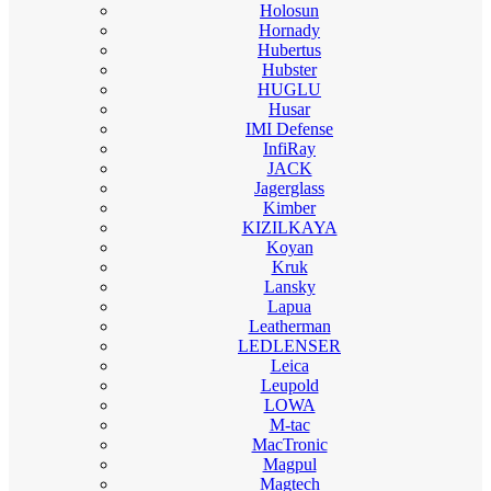
Holosun
Hornady
Hubertus
Hubster
HUGLU
Husar
IMI Defense
InfiRay
JACK
Jagerglass
Kimber
KIZILKAYA
Koyan
Kruk
Lansky
Lapua
Leatherman
LEDLENSER
Leica
Leupold
LOWA
M-tac
MacTronic
Magpul
Magtech