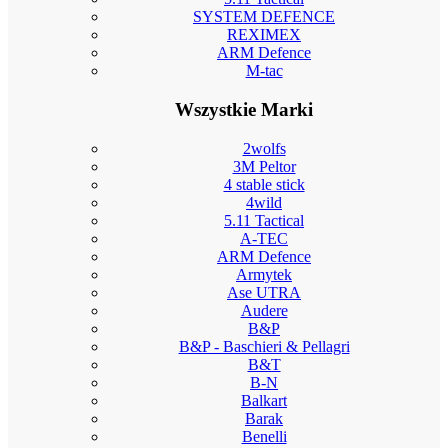
SYSTEM DEFENCE
REXIMEX
ARM Defence
M-tac
Wszystkie Marki
2wolfs
3M Peltor
4 stable stick
4wild
5.11 Tactical
A-TEC
ARM Defence
Armytek
Ase UTRA
Audere
B&P
B&P - Baschieri & Pellagri
B&T
B-N
Balkart
Barak
Benelli