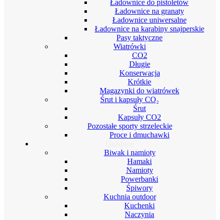
Ładownice do pistoletów
Ładownice na granaty
Ładownice uniwersalne
Ładownice na karabiny snajperskie
Pasy taktyczne
Wiatrówki
CO2
Długie
Konserwacja
Krótkie
Magazynki do wiatrówek
Śrut i kapsuły CO₂
Śrut
Kapsuły CO2
Pozostałe sporty strzeleckie
Proce i dmuchawki
Outdoor
Biwak i namioty
Hamaki
Namioty
Powerbanki
Śpiwory
Kuchnia outdoor
Kuchenki
Naczynia