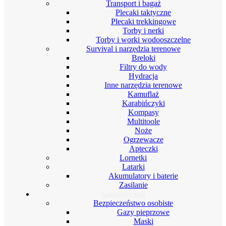
Transport i bagaż
Plecaki taktyczne
Plecaki trekkingowe
Torby i nerki
Torby i worki wodooszczelne
Survival i narzędzia terenowe
Breloki
Filtry do wody
Hydracja
Inne narzędzia terenowe
Kamuflaż
Karabińczyki
Kompasy
Multitoole
Noże
Ogrzewacze
Apteczki
Lornetki
Latarki
Akumulatory i baterie
Zasilanie
Samoobrona
Bezpieczeństwo osobiste
Gazy pieprzowe
Maski