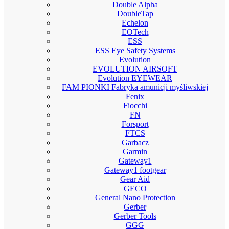
Double Alpha
DoubleTap
Echelon
EOTech
ESS
ESS Eye Safety Systems
Evolution
EVOLUTION AIRSOFT
Evolution EYEWEAR
FAM PIONKI Fabryka amunicji myśliwskiej
Fenix
Fiocchi
FN
Forsport
FTCS
Garbacz
Garmin
Gateway1
Gateway1 footgear
Gear Aid
GECO
General Nano Protection
Gerber
Gerber Tools
GGG