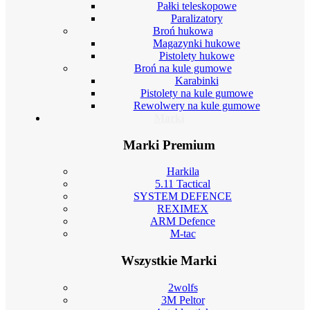
Pałki teleskopowe
Paralizatory
Broń hukowa
Magazynki hukowe
Pistolety hukowe
Broń na kule gumowe
Karabinki
Pistolety na kule gumowe
Rewolwery na kule gumowe
Marki
Marki Premium
Harkila
5.11 Tactical
SYSTEM DEFENCE
REXIMEX
ARM Defence
M-tac
Wszystkie Marki
2wolfs
3M Peltor