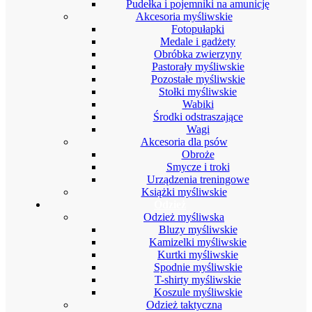
Pudełka i pojemniki na amunicję
Akcesoria myśliwskie
Fotopułapki
Medale i gadżety
Obróbka zwierzyny
Pastorały myśliwskie
Pozostałe myśliwskie
Stołki myśliwskie
Wabiki
Środki odstraszające
Wagi
Akcesoria dla psów
Obroże
Smycze i troki
Urządzenia treningowe
Książki myśliwskie
Odzież
Odzież myśliwska
Bluzy myśliwskie
Kamizelki myśliwskie
Kurtki myśliwskie
Spodnie myśliwskie
T-shirty myśliwskie
Koszule myśliwskie
Odzież taktyczna