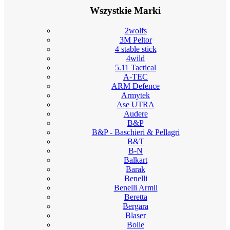
Wszystkie Marki
2wolfs
3M Peltor
4 stable stick
4wild
5.11 Tactical
A-TEC
ARM Defence
Armytek
Ase UTRA
Audere
B&P
B&P - Baschieri & Pellagri
B&T
B-N
Balkart
Barak
Benelli
Benelli Armii
Beretta
Bergara
Blaser
Bolle