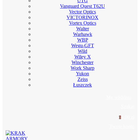
UTG
Vanguard Quest T62U
Vector Optics
VICTORINOX
Vortex Optics
Walter
Warhawk
WBP
Wegu-GFT
Wild
Wiley X
Winchester
Work Sharp
Yukon
Zeiss
Łuszczek
My wishlist
0
Szukaj
0,00 zł
0
Twoje konto