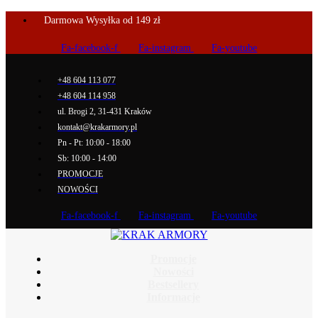
Darmowa Wysyłka od 149 zł
Fa-facebook-f
Fa-instagram
Fa-youtube
+48 604 113 077
+48 604 114 958
ul. Brogi 2, 31-431 Kraków
kontakt@krakarmory.pl
Pn - Pt: 10:00 - 18:00
Sb: 10:00 - 14:00
PROMOCJE
NOWOŚCI
Fa-facebook-f
Fa-instagram
Fa-youtube
Promocje
Nowości
Bestsellery
Informacje