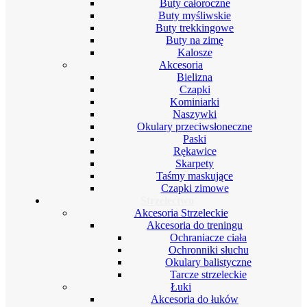
Buty całoroczne
Buty myśliwskie
Buty trekkingowe
Buty na zimę
Kalosze
Akcesoria
Bielizna
Czapki
Kominiarki
Naszywki
Okulary przeciwsłoneczne
Paski
Rękawice
Skarpety
Taśmy maskujące
Czapki zimowe
Strzelectwo
Akcesoria Strzeleckie
Akcesoria do treningu
Ochraniacze ciała
Ochronniki słuchu
Okulary balistyczne
Tarcze strzeleckie
Łuki
Akcesoria do łuków