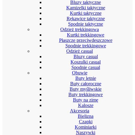
Bluzy taktyczne
Kamizelki taktyczne
Kurtki taktyczne
Rękawice taktyczne
Spodnie taktyczne
Odzież trekkingowa
Kurtki trekkingowe
Płaszcze przeciwdeszczowe
Spodnie trekkingowe
Odzież casual
Bluzy casual
Koszulki casual
Spodnie casual
Obuwie
Buty letnie
Buty całoroczne
Buty myśliwskie
Buty trekkingowe
Buty na zimę
Kalosze
Akcesoria
Bielizna
Czapki
Kominiarki
Naszywki