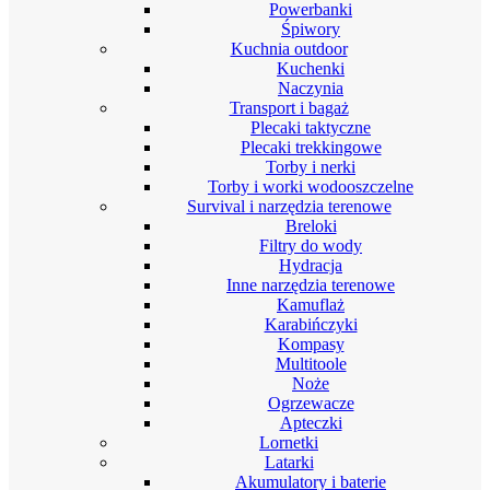
Powerbanki
Śpiwory
Kuchnia outdoor
Kuchenki
Naczynia
Transport i bagaż
Plecaki taktyczne
Plecaki trekkingowe
Torby i nerki
Torby i worki wodooszczelne
Survival i narzędzia terenowe
Breloki
Filtry do wody
Hydracja
Inne narzędzia terenowe
Kamuflaż
Karabińczyki
Kompasy
Multitoole
Noże
Ogrzewacze
Apteczki
Lornetki
Latarki
Akumulatory i baterie