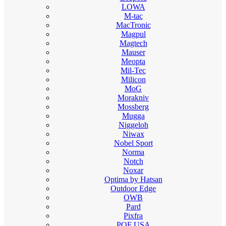
LOWA
M-tac
MacTronic
Magpul
Magtech
Mauser
Meopta
Mil-Tec
Milicon
MoG
Morakniv
Mossberg
Mugga
Niggeloh
Niwax
Nobel Sport
Norma
Notch
Noxar
Optima by Hatsan
Outdoor Edge
OWB
Pard
Pixfra
POF USA