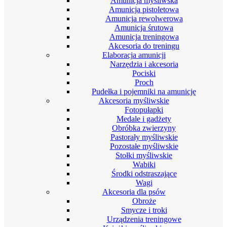
Amunicja myśliwska
Amunicja pistoletowa
Amunicja rewolwerowa
Amunicja śrutowa
Amunicja treningowa
Akcesoria do treningu
Elaboracja amunicji
Narzędzia i akcesoria
Pociski
Proch
Pudełka i pojemniki na amunicję
Akcesoria myśliwskie
Fotopułapki
Medale i gadżety
Obróbka zwierzyny
Pastorały myśliwskie
Pozostałe myśliwskie
Stołki myśliwskie
Wabiki
Środki odstraszające
Wagi
Akcesoria dla psów
Obroże
Smycze i troki
Urządzenia treningowe