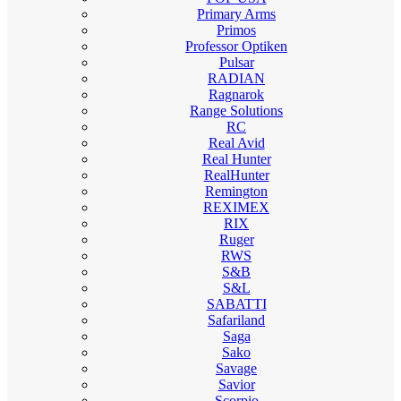
Primary Arms
Primos
Professor Optiken
Pulsar
RADIAN
Ragnarok
Range Solutions
RC
Real Avid
Real Hunter
RealHunter
Remington
REXIMEX
RIX
Ruger
RWS
S&B
S&L
SABATTI
Safariland
Saga
Sako
Savage
Savior
Scorpio