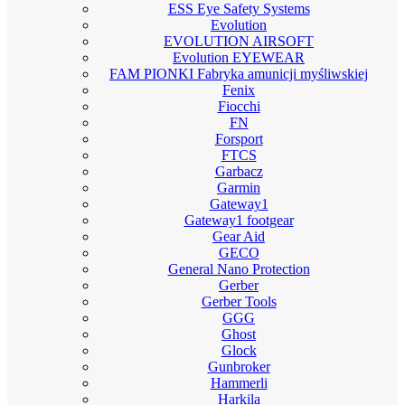
ESS Eye Safety Systems
Evolution
EVOLUTION AIRSOFT
Evolution EYEWEAR
FAM PIONKI Fabryka amunicji myśliwskiej
Fenix
Fiocchi
FN
Forsport
FTCS
Garbacz
Garmin
Gateway1
Gateway1 footgear
Gear Aid
GECO
General Nano Protection
Gerber
Gerber Tools
GGG
Ghost
Glock
Gunbroker
Hammerli
Harkila