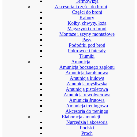
Termowizja
Akcesoria i części do broni
Części do broni
Kabury
Kolby, chwyty, łoża
Magazynki do broni
Montaże i szyny montażowe
Pasy
Podpórki pod broń
Pokrowce i futerały
Tłumiki
Amunicja
Amunicja bocznego zapłonu
Amunicja karabinowa
Amunicja kulowa
Amunicja myśliwska
Amunicja pistoletowa
Amunicja rewolwerowa
Amunicja śrutowa
Amunicja treningowa
Akcesoria do treningu
Elaboracja amunicji
Narzędzia i akcesoria
Pociski
Proch