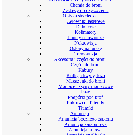
Chemia do broni
Zestawy do czyszczenia
Optyka strzelecka
Celowniki laserowe
Dalmierze
Kolimatory
Lunety celownicze
Noktowizja
Osłony na lunetę
Termowizja
Akcesoria i części do broni
Części do broni
Kabury
Kolby, chwyty, łoża
Magazynki do broni
Montaże i szyny montażowe
Pasy
Podpórki pod broń
Pokrowce i futerały
Tłumiki
Amunicja
Amunicja bocznego zapłonu
Amunicja karabinowa
Amunicja kulowa