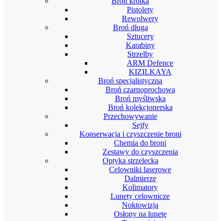
Broń krótka
Pistolety
Rewolwery
Broń długa
Sztucery
Karabiny
Strzelby
ARM Defence
KIZILKAYA
Broń specjalistyczna
Broń czarnoprochowa
Broń myśliwska
Broń kolekcjonerska
Przechowywanie
Sejfy
Konserwacja i czyszczenie broni
Chemia do broni
Zestawy do czyszczenia
Optyka strzelecka
Celowniki laserowe
Dalmierze
Kolimatory
Lunety celownicze
Noktowizja
Osłony na lunetę