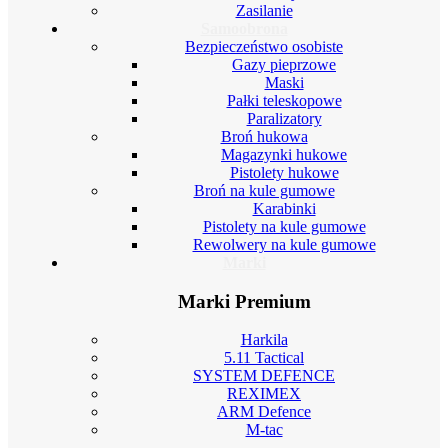
Zasilanie
Samoobrona
Bezpieczeństwo osobiste
Gazy pieprzowe
Maski
Pałki teleskopowe
Paralizatory
Broń hukowa
Magazynki hukowe
Pistolety hukowe
Broń na kule gumowe
Karabinki
Pistolety na kule gumowe
Rewolwery na kule gumowe
Marki
Marki Premium
Harkila
5.11 Tactical
SYSTEM DEFENCE
REXIMEX
ARM Defence
M-tac