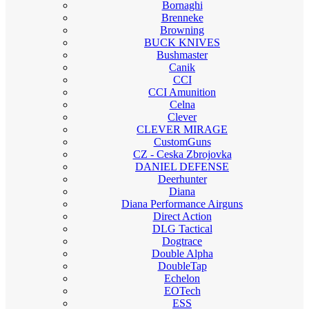
Bornaghi
Brenneke
Browning
BUCK KNIVES
Bushmaster
Canik
CCI
CCI Amunition
Celna
Clever
CLEVER MIRAGE
CustomGuns
CZ - Ceska Zbrojovka
DANIEL DEFENSE
Deerhunter
Diana
Diana Performance Airguns
Direct Action
DLG Tactical
Dogtrace
Double Alpha
DoubleTap
Echelon
EOTech
ESS