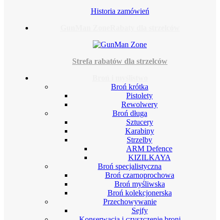
Historia zamówień
GunMan Zone
Rabaty dla strzelców
Strefa rabatów dla strzelców
Broń i myślistwo
Broń krótka
Pistolety
Rewolwery
Broń długa
Sztucery
Karabiny
Strzelby
ARM Defence
KIZILKAYA
Broń specjalistyczna
Broń czarnoprochowa
Broń myśliwska
Broń kolekcjonerska
Przechowywanie
Sejfy
Konserwacja i czyszczenie broni