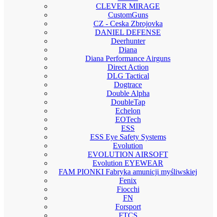
CLEVER MIRAGE
CustomGuns
CZ - Ceska Zbrojovka
DANIEL DEFENSE
Deerhunter
Diana
Diana Performance Airguns
Direct Action
DLG Tactical
Dogtrace
Double Alpha
DoubleTap
Echelon
EOTech
ESS
ESS Eye Safety Systems
Evolution
EVOLUTION AIRSOFT
Evolution EYEWEAR
FAM PIONKI Fabryka amunicji myśliwskiej
Fenix
Fiocchi
FN
Forsport
FTCS