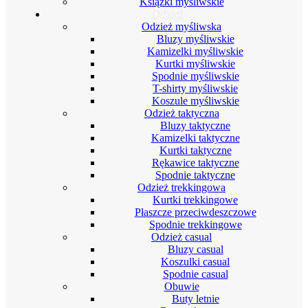
Książki myśliwskie
Odzież
Odzież myśliwska
Bluzy myśliwskie
Kamizelki myśliwskie
Kurtki myśliwskie
Spodnie myśliwskie
T-shirty myśliwskie
Koszule myśliwskie
Odzież taktyczna
Bluzy taktyczne
Kamizelki taktyczne
Kurtki taktyczne
Rękawice taktyczne
Spodnie taktyczne
Odzież trekkingowa
Kurtki trekkingowe
Płaszcze przeciwdeszczowe
Spodnie trekkingowe
Odzież casual
Bluzy casual
Koszulki casual
Spodnie casual
Obuwie
Buty letnie