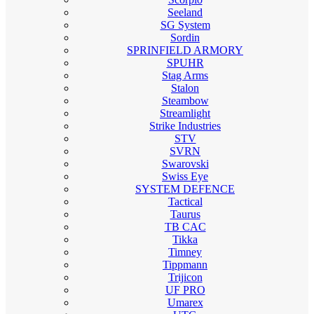
Seeland
SG System
Sordin
SPRINFIELD ARMORY
SPUHR
Stag Arms
Stalon
Steambow
Streamlight
Strike Industries
STV
SVRN
Swarovski
Swiss Eye
SYSTEM DEFENCE
Tactical
Taurus
TB CAC
Tikka
Timney
Tippmann
Trijicon
UF PRO
Umarex