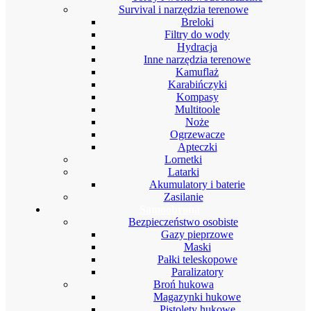
Survival i narzędzia terenowe
Breloki
Filtry do wody
Hydracja
Inne narzędzia terenowe
Kamuflaż
Karabińczyki
Kompasy
Multitoole
Noże
Ogrzewacze
Apteczki
Lornetki
Latarki
Akumulatory i baterie
Zasilanie
Samoobrona
Bezpieczeństwo osobiste
Gazy pieprzowe
Maski
Pałki teleskopowe
Paralizatory
Broń hukowa
Magazynki hukowe
Pistolety hukowe