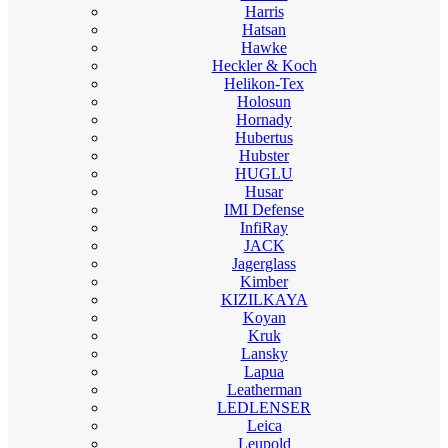
Harris
Hatsan
Hawke
Heckler & Koch
Helikon-Tex
Holosun
Hornady
Hubertus
Hubster
HUGLU
Husar
IMI Defense
InfiRay
JACK
Jagerglass
Kimber
KIZILKAYA
Koyan
Kruk
Lansky
Lapua
Leatherman
LEDLENSER
Leica
Leupold