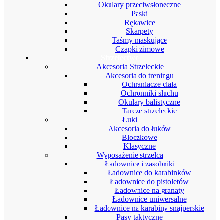
Okulary przeciwsłoneczne
Paski
Rękawice
Skarpety
Taśmy maskujące
Czapki zimowe
Strzelectwo
Akcesoria Strzeleckie
Akcesoria do treningu
Ochraniacze ciała
Ochronniki słuchu
Okulary balistyczne
Tarcze strzeleckie
Łuki
Akcesoria do łuków
Bloczkowe
Klasyczne
Wyposażenie strzelca
Ładownice i zasobniki
Ładownice do karabinków
Ładownice do pistoletów
Ładownice na granaty
Ładownice uniwersalne
Ładownice na karabiny snajperskie
Pasy taktyczne