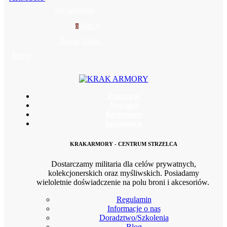
My wishlist
0
0,00 zł
0
Twoje konto
Menu
Promocje
Nowości
Bestsellery
Informacje
KRAKARMORY - CENTRUM STRZELCA
Dostarczamy militaria dla celów prywatnych,
kolekcjonerskich oraz myśliwskich. Posiadamy
wieloletnie doświadczenie na polu broni i akcesoriów.
Regulamin
Informacje o nas
Doradztwo/Szkolenia
Blog