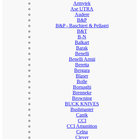
Armytek
Ase UTRA
Audere
B&P
B&P - Baschieri & Pellagri
B&T
B-N
Balkart
Barak
Benelli
Benelli Armii
Beretta
Bergara
Blaser
Bolle
Bornaghi
Brenneke
Browning
BUCK KNIVES
Bushmaster
Canik
CCI
CCI Amunition
Celna
Clever