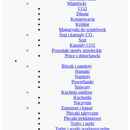
Wiatrówki
CO2
Długie
Konserwacja
Krótkie
Magazynki do wiatrówek
Śrut i kapsuły CO₂
Śrut
Kapsuły CO2
Pozostałe sporty strzeleckie
Proce i dmuchawki
Outdoor
Biwak i namioty
Hamaki
Namioty
Powerbanki
Śpiwory
Kuchnia outdoor
Kuchenki
Naczynia
Transport i bagaż
Plecaki taktyczne
Plecaki trekkingowe
Torby i nerki
Torby i worki wodooszczelne