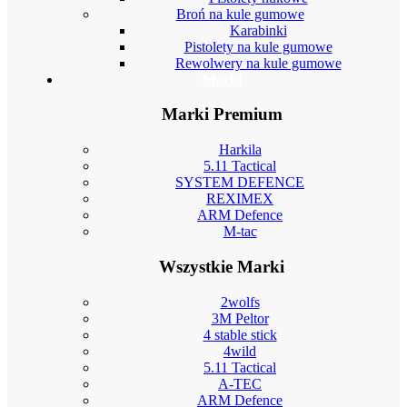
Broń na kule gumowe
Karabinki
Pistolety na kule gumowe
Rewolwery na kule gumowe
Marki
Marki Premium
Harkila
5.11 Tactical
SYSTEM DEFENCE
REXIMEX
ARM Defence
M-tac
Wszystkie Marki
2wolfs
3M Peltor
4 stable stick
4wild
5.11 Tactical
A-TEC
ARM Defence