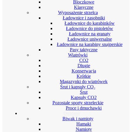
Bloczkowe
Klasyczne
Wyposażenie strzelca
Ładownice i zasobniki
Ładownice do karabinków
Ładownice do pistoletów
Ładownice na granaty
Ładownice uniwersalne
Ładownice na karabiny snajperskie
Pasy taktyczne
Wiatrówki
CO2
Długie
Konserwacja
Krótkie
Magazynki do wiatrówek
Śrut i kapsuły CO₂
Śrut
Kapsuły CO2
Pozostałe sporty strzeleckie
Proce i dmuchawki
Outdoor
Biwak i namioty
Hamaki
Namioty