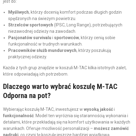
jest do:
Myśliwych
, którzy docenią komfort podczas długich godzin
spędzonych na świeżym powietrzu.
Strzelców sportowych
(IPSC, Long Range), potrzebujących
niezawodnej odzieży na zawodach.
Pasjonatów survivalu
i
sportowców
, którzy cenią sobie
funkcjonalność w trudnych warunkach.
Pracowników służb mundurowych
, którzy poszukują
praktycznej odzieży.
Każda z tych grup znajdzie w koszuli M-TAC kilka istotnych zalet,
które odpowiadają ich potrzebom.
Dlaczego warto wybrać koszulę M-TAC
Odporna na pot?
Wybierając koszulę M-TAC, inwestujesz w
wysoką jakość
i
funkcjonalność
. Model ten wyróżnia się starannością wykonania i
detalami, które przekładają się na komfort użytkowania w każdych
warunkach. Oferuje możliwość personalizacji –
możesz zamówić
nadruki
, co czyni tę koszulę jeszcze bardziej wyjątkową.