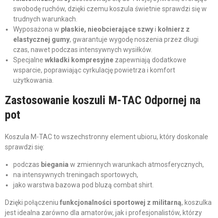
swobodę ruchów, dzięki czemu koszula świetnie sprawdzi się w
trudnych warunkach.
Wyposażona w
płaskie, nieobcierające szwy
i
kołnierz z
elastycznej gumy
, gwarantuje wygodę noszenia przez długi
czas, nawet podczas intensywnych wysiłków.
Specjalne
wkładki kompresyjne
zapewniają dodatkowe
wsparcie, poprawiając cyrkulację powietrza i komfort
użytkowania.
Zastosowanie koszuli M-TAC Odpornej na
pot
Koszula M-TAC to wszechstronny element ubioru, który doskonale
sprawdzi się:
podczas
biegania
w zmiennych warunkach atmosferycznych,
na intensywnych treningach sportowych,
jako warstwa bazowa pod bluzą combat shirt.
Dzięki połączeniu
funkcjonalności sportowej z militarną
, koszulka
jest idealna zarówno dla amatorów, jak i profesjonalistów, którzy