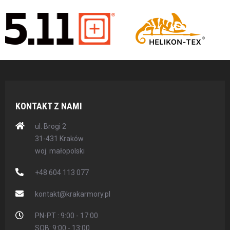
KONTAKT Z NAMI
ul. Brogi 2
31-431 Kraków
woj. małopolski
+48 604 113 077
kontakt@krakarmory.pl
PN-PT : 9:00 - 17:00
SOB: 9:00 - 13:00