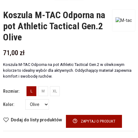
Koszula M-TAC Odporna na
pot Athletic Tactical Gen.2
Olive
71,00 zł
Koszula M-TAC Odporna na pot Athletic Tactical Gen.2 w oliwkowym
kolorze to idealny wybór dla aktywnych. Oddychający materiał zapewnia
komfort i swobodę ruchów.
Rozmiar
L
M
XL
Kolor
Dodaj do listy produktów
help_outline
ZAPYTAJ O PRODUKT