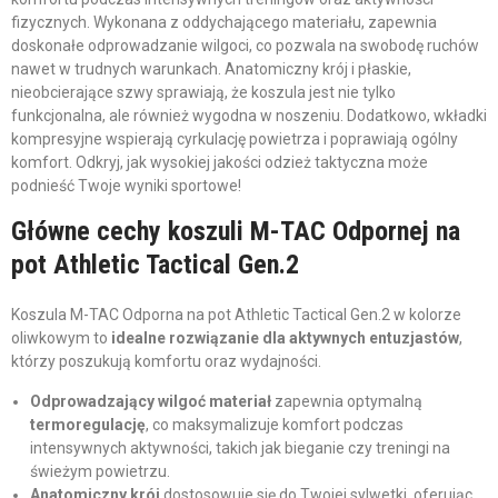
fizycznych. Wykonana z oddychającego materiału, zapewnia
doskonałe odprowadzanie wilgoci, co pozwala na swobodę ruchów
nawet w trudnych warunkach. Anatomiczny krój i płaskie,
nieobcierające szwy sprawiają, że koszula jest nie tylko
funkcjonalna, ale również wygodna w noszeniu. Dodatkowo, wkładki
kompresyjne wspierają cyrkulację powietrza i poprawiają ogólny
komfort. Odkryj, jak wysokiej jakości odzież taktyczna może
podnieść Twoje wyniki sportowe!
Główne cechy koszuli M-TAC Odpornej na
pot Athletic Tactical Gen.2
Koszula M-TAC Odporna na pot Athletic Tactical Gen.2 w kolorze
oliwkowym to
idealne rozwiązanie dla aktywnych entuzjastów
,
którzy poszukują komfortu oraz wydajności.
Odprowadzający wilgoć materiał
zapewnia optymalną
termoregulację
, co maksymalizuje komfort podczas
intensywnych aktywności, takich jak bieganie czy treningi na
świeżym powietrzu.
Anatomiczny krój
dostosowuje się do Twojej sylwetki, oferując