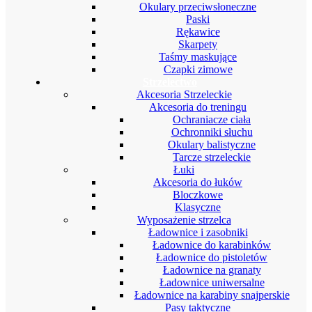
Okulary przeciwsłoneczne
Paski
Rękawice
Skarpety
Taśmy maskujące
Czapki zimowe
Strzelectwo
Akcesoria Strzeleckie
Akcesoria do treningu
Ochraniacze ciała
Ochronniki słuchu
Okulary balistyczne
Tarcze strzeleckie
Łuki
Akcesoria do łuków
Bloczkowe
Klasyczne
Wyposażenie strzelca
Ładownice i zasobniki
Ładownice do karabinków
Ładownice do pistoletów
Ładownice na granaty
Ładownice uniwersalne
Ładownice na karabiny snajperskie
Pasy taktyczne