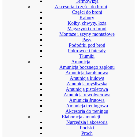
Termowizja
Akcesoria i części do broni
Części do broni
Kabury
Kolby, chwyty, łoża
Magazynki do broni
Montaże i szyny montażowe
Pasy
Podpórki pod broń
Pokrowce i futerały
Tłumiki
Amunicja
Amunicja bocznego zapłonu
Amunicja karabinowa
Amunicja kulowa
Amunicja myśliwska
Amunicja pistoletowa
Amunicja rewolwerowa
Amunicja śrutowa
Amunicja treningowa
Akcesoria do treningu
Elaboracja amunicji
Narzędzia i akcesoria
Pociski
Proch