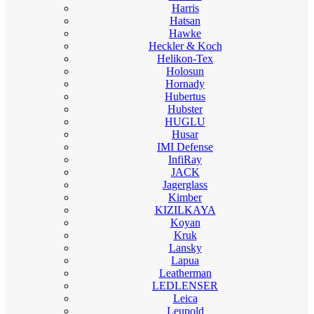
Harris
Hatsan
Hawke
Heckler & Koch
Helikon-Tex
Holosun
Hornady
Hubertus
Hubster
HUGLU
Husar
IMI Defense
InfiRay
JACK
Jagerglass
Kimber
KIZILKAYA
Koyan
Kruk
Lansky
Lapua
Leatherman
LEDLENSER
Leica
Leupold