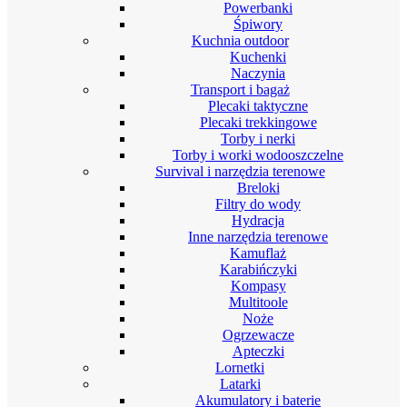
Powerbanki
Śpiwory
Kuchnia outdoor
Kuchenki
Naczynia
Transport i bagaż
Plecaki taktyczne
Plecaki trekkingowe
Torby i nerki
Torby i worki wodooszczelne
Survival i narzędzia terenowe
Breloki
Filtry do wody
Hydracja
Inne narzędzia terenowe
Kamuflaż
Karabińczyki
Kompasy
Multitoole
Noże
Ogrzewacze
Apteczki
Lornetki
Latarki
Akumulatory i baterie