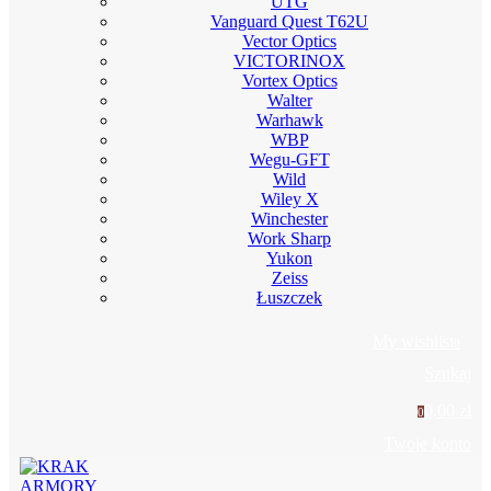
UTG
Vanguard Quest T62U
Vector Optics
VICTORINOX
Vortex Optics
Walter
Warhawk
WBP
Wegu-GFT
Wild
Wiley X
Winchester
Work Sharp
Yukon
Zeiss
Łuszczek
My wishlist
0
Szukaj
0,00 zł
0
Twoje konto