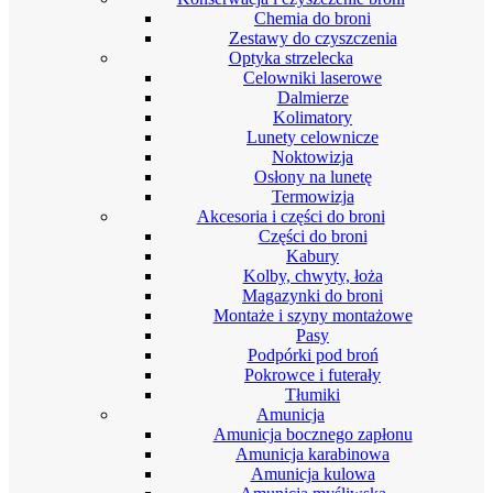
Chemia do broni
Zestawy do czyszczenia
Optyka strzelecka
Celowniki laserowe
Dalmierze
Kolimatory
Lunety celownicze
Noktowizja
Osłony na lunetę
Termowizja
Akcesoria i części do broni
Części do broni
Kabury
Kolby, chwyty, łoża
Magazynki do broni
Montaże i szyny montażowe
Pasy
Podpórki pod broń
Pokrowce i futerały
Tłumiki
Amunicja
Amunicja bocznego zapłonu
Amunicja karabinowa
Amunicja kulowa