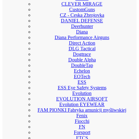
CLEVER MIRAGE
CustomGuns
CZ - Ceska Zbrojovka
DANIEL DEFENSE
Deerhunter
Diana
Diana Performance Airguns
Direct Action
DLG Tactical
Dogtrace
Double Alpha
DoubleTap
Echelon
EOTech
ESS
ESS Eye Safety Systems
Evolution
EVOLUTION AIRSOFT
Evolution EYEWEAR
FAM PIONKI Fabryka amunicji myśliwskiej
Fenix
Fiocchi
FN
Forsport
FTCS