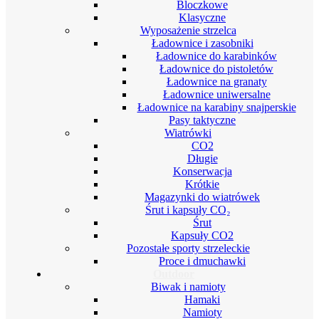
Bloczkowe
Klasyczne
Wyposażenie strzelca
Ładownice i zasobniki
Ładownice do karabinków
Ładownice do pistoletów
Ładownice na granaty
Ładownice uniwersalne
Ładownice na karabiny snajperskie
Pasy taktyczne
Wiatrówki
CO2
Długie
Konserwacja
Krótkie
Magazynki do wiatrówek
Śrut i kapsuły CO₂
Śrut
Kapsuły CO2
Pozostałe sporty strzeleckie
Proce i dmuchawki
Outdoor
Biwak i namioty
Hamaki
Namioty