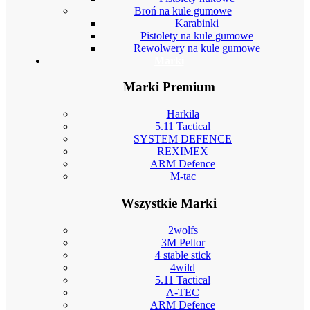
Broń na kule gumowe
Karabinki
Pistolety na kule gumowe
Rewolwery na kule gumowe
Marki
Marki Premium
Harkila
5.11 Tactical
SYSTEM DEFENCE
REXIMEX
ARM Defence
M-tac
Wszystkie Marki
2wolfs
3M Peltor
4 stable stick
4wild
5.11 Tactical
A-TEC
ARM Defence