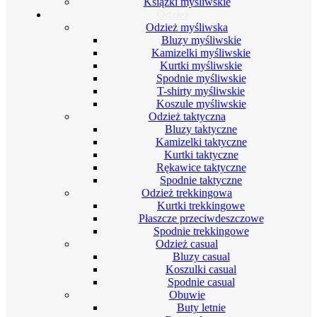
Książki myśliwskie
Odzież
Odzież myśliwska
Bluzy myśliwskie
Kamizelki myśliwskie
Kurtki myśliwskie
Spodnie myśliwskie
T-shirty myśliwskie
Koszule myśliwskie
Odzież taktyczna
Bluzy taktyczne
Kamizelki taktyczne
Kurtki taktyczne
Rękawice taktyczne
Spodnie taktyczne
Odzież trekkingowa
Kurtki trekkingowe
Płaszcze przeciwdeszczowe
Spodnie trekkingowe
Odzież casual
Bluzy casual
Koszulki casual
Spodnie casual
Obuwie
Buty letnie