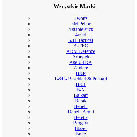
Wszystkie Marki
2wolfs
3M Peltor
4 stable stick
4wild
5.11 Tactical
A-TEC
ARM Defence
Armytek
Ase UTRA
Audere
B&P
B&P - Baschieri & Pellagri
B&T
B-N
Balkart
Barak
Benelli
Benelli Armii
Beretta
Bergara
Blaser
Bolle