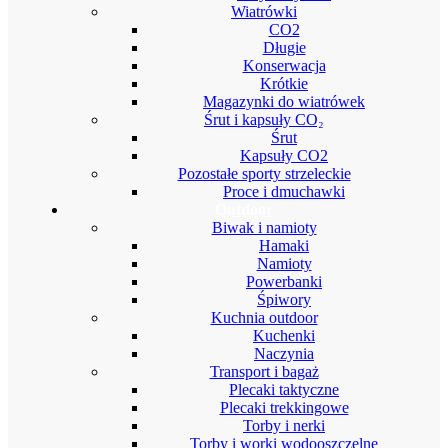
Wiatrówki
CO2
Długie
Konserwacja
Krótkie
Magazynki do wiatrówek
Śrut i kapsuły CO₂
Śrut
Kapsuły CO2
Pozostałe sporty strzeleckie
Proce i dmuchawki
Outdoor
Biwak i namioty
Hamaki
Namioty
Powerbanki
Śpiwory
Kuchnia outdoor
Kuchenki
Naczynia
Transport i bagaż
Plecaki taktyczne
Plecaki trekkingowe
Torby i nerki
Torby i worki wodooszczelne