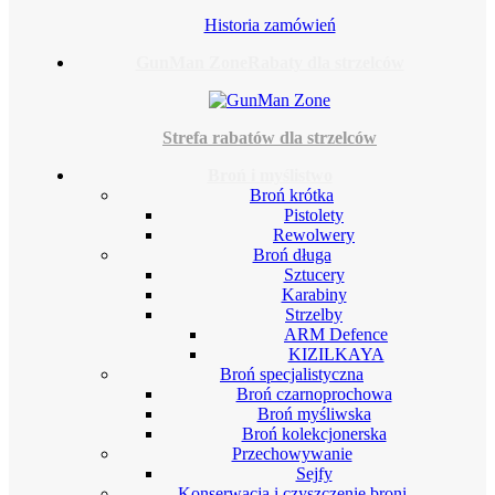
Historia zamówień
GunMan Zone
Rabaty dla strzelców
Strefa rabatów dla strzelców
Broń i myślistwo
Broń krótka
Pistolety
Rewolwery
Broń długa
Sztucery
Karabiny
Strzelby
ARM Defence
KIZILKAYA
Broń specjalistyczna
Broń czarnoprochowa
Broń myśliwska
Broń kolekcjonerska
Przechowywanie
Sejfy
Konserwacja i czyszczenie broni