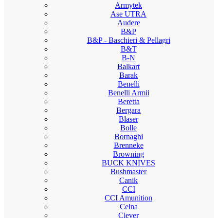
Armytek
Ase UTRA
Audere
B&P
B&P - Baschieri & Pellagri
B&T
B-N
Balkart
Barak
Benelli
Benelli Armii
Beretta
Bergara
Blaser
Bolle
Bornaghi
Brenneke
Browning
BUCK KNIVES
Bushmaster
Canik
CCI
CCI Amunition
Celna
Clever