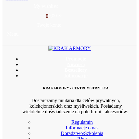
My wishlist
0
0,00 zł
0
Twoje konto
Menu
Promocje
Nowości
Bestsellery
Informacje
KRAKARMORY - CENTRUM STRZELCA
Dostarczamy militaria dla celów prywatnych,
kolekcjonerskich oraz myśliwskich. Posiadamy
wieloletnie doświadczenie na polu broni i akcesoriów.
Regulamin
Informacje o nas
Doradztwo/Szkolenia
Blog