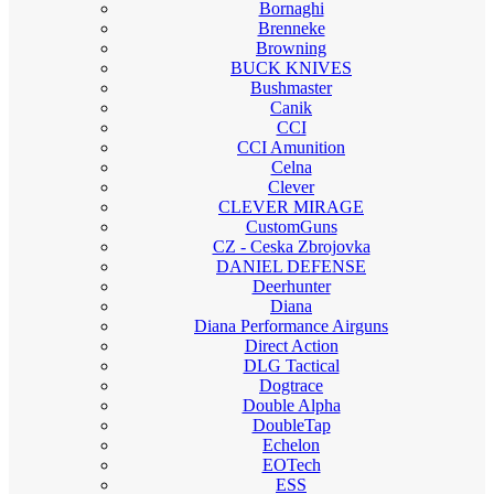
Bornaghi
Brenneke
Browning
BUCK KNIVES
Bushmaster
Canik
CCI
CCI Amunition
Celna
Clever
CLEVER MIRAGE
CustomGuns
CZ - Ceska Zbrojovka
DANIEL DEFENSE
Deerhunter
Diana
Diana Performance Airguns
Direct Action
DLG Tactical
Dogtrace
Double Alpha
DoubleTap
Echelon
EOTech
ESS