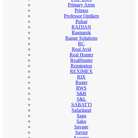
Primary Arms
Primos
Professor Optiken
Pulsar
RADIAN
Ragnarok
Range Solutions
RC
Real Avid
Real Hunter
RealHunter
Remington
REXIMEX
RIX
Ruger
RWS
S&B
S&L
SABATTI
Safariland
Saga
Sako
Savage
Savior
Scorpio