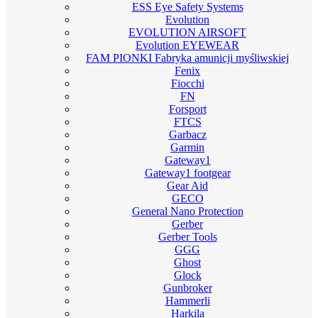
ESS Eye Safety Systems
Evolution
EVOLUTION AIRSOFT
Evolution EYEWEAR
FAM PIONKI Fabryka amunicji myśliwskiej
Fenix
Fiocchi
FN
Forsport
FTCS
Garbacz
Garmin
Gateway1
Gateway1 footgear
Gear Aid
GECO
General Nano Protection
Gerber
Gerber Tools
GGG
Ghost
Glock
Gunbroker
Hammerli
Harkila