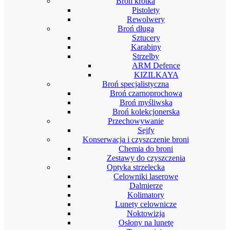
Broń krótka
Pistolety
Rewolwery
Broń długa
Sztucery
Karabiny
Strzelby
ARM Defence
KIZILKAYA
Broń specjalistyczna
Broń czarnoprochowa
Broń myśliwska
Broń kolekcjonerska
Przechowywanie
Sejfy
Konserwacja i czyszczenie broni
Chemia do broni
Zestawy do czyszczenia
Optyka strzelecka
Celowniki laserowe
Dalmierze
Kolimatory
Lunety celownicze
Noktowizja
Osłony na lunetę