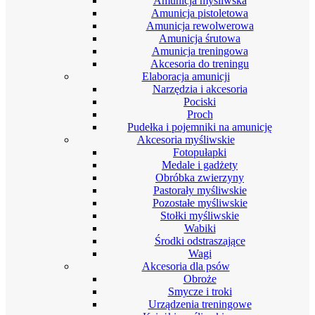
Amunicja myśliwska
Amunicja pistoletowa
Amunicja rewolwerowa
Amunicja śrutowa
Amunicja treningowa
Akcesoria do treningu
Elaboracja amunicji
Narzędzia i akcesoria
Pociski
Proch
Pudełka i pojemniki na amunicję
Akcesoria myśliwskie
Fotopułapki
Medale i gadżety
Obróbka zwierzyny
Pastorały myśliwskie
Pozostałe myśliwskie
Stołki myśliwskie
Wabiki
Środki odstraszające
Wagi
Akcesoria dla psów
Obroże
Smycze i troki
Urządzenia treningowe