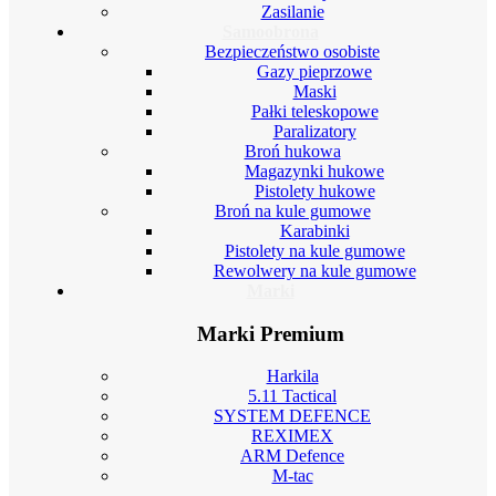
Zasilanie
Samoobrona
Bezpieczeństwo osobiste
Gazy pieprzowe
Maski
Pałki teleskopowe
Paralizatory
Broń hukowa
Magazynki hukowe
Pistolety hukowe
Broń na kule gumowe
Karabinki
Pistolety na kule gumowe
Rewolwery na kule gumowe
Marki
Marki Premium
Harkila
5.11 Tactical
SYSTEM DEFENCE
REXIMEX
ARM Defence
M-tac