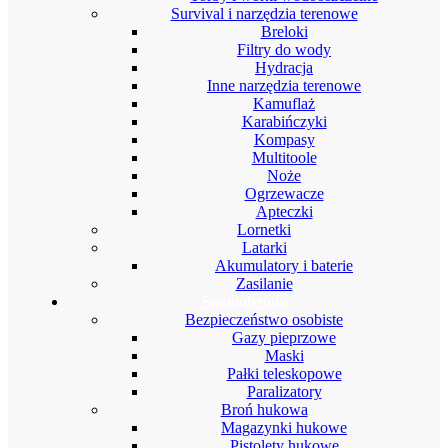
Survival i narzędzia terenowe
Breloki
Filtry do wody
Hydracja
Inne narzędzia terenowe
Kamuflaż
Karabińczyki
Kompasy
Multitoole
Noże
Ogrzewacze
Apteczki
Lornetki
Latarki
Akumulatory i baterie
Zasilanie
Samoobrona
Bezpieczeństwo osobiste
Gazy pieprzowe
Maski
Pałki teleskopowe
Paralizatory
Broń hukowa
Magazynki hukowe
Pistolety hukowe