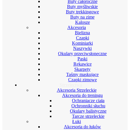
Buty całoroczne
Buty myśliwskie
Buty trekkingowe
Buty na zimę
Kalosze
Akcesoria
Bielizna
Czapki
Kominiarki
Naszywki
Okulary przeciwsłoneczne
Paski
Rękawice
Skarpety
Taśmy maskujące
Czapki zimowe
Strzelectwo
Akcesoria Strzeleckie
Akcesoria do treningu
Ochraniacze ciała
Ochronniki słuchu
Okulary balistyczne
Tarcze strzeleckie
Łuki
Akcesoria do łuków