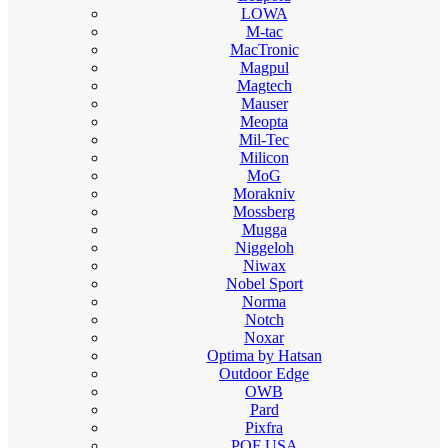
LOWA
M-tac
MacTronic
Magpul
Magtech
Mauser
Meopta
Mil-Tec
Milicon
MoG
Morakniv
Mossberg
Mugga
Niggeloh
Niwax
Nobel Sport
Norma
Notch
Noxar
Optima by Hatsan
Outdoor Edge
OWB
Pard
Pixfra
POF USA