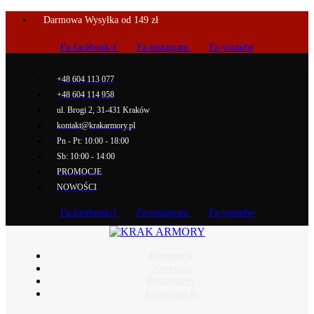
Darmowa Wysyłka od 149 zł
Fa-facebook-f
Fa-instagram
Fa-youtube
+48 604 113 077
+48 604 114 958
ul. Brogi 2, 31-431 Kraków
kontakt@krakarmory.pl
Pn - Pt: 10:00 - 18:00
Sb: 10:00 - 14:00
PROMOCJE
NOWOŚCI
Fa-facebook-f
Fa-instagram
Fa-youtube
Promocje
Nowości
Bestsellery
Informacje