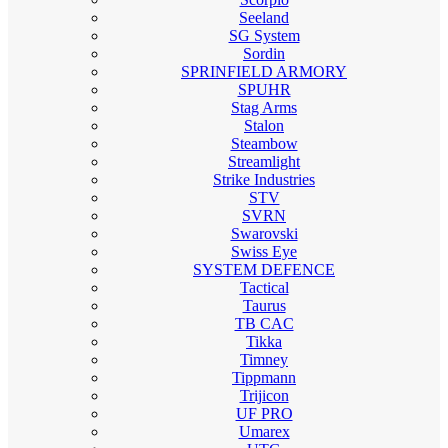
Seeland
SG System
Sordin
SPRINFIELD ARMORY
SPUHR
Stag Arms
Stalon
Steambow
Streamlight
Strike Industries
STV
SVRN
Swarovski
Swiss Eye
SYSTEM DEFENCE
Tactical
Taurus
TB CAC
Tikka
Timney
Tippmann
Trijicon
UF PRO
Umarex