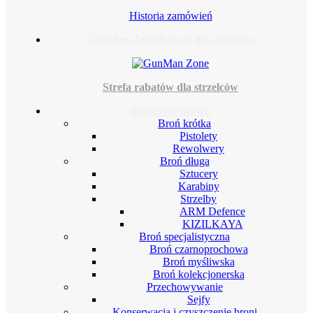
Historia zamówień
GunMan Zone
Rabaty dla strzelców
Strefa rabatów dla strzelców
Broń i myślistwo
Broń krótka
Pistolety
Rewolwery
Broń długa
Sztucery
Karabiny
Strzelby
ARM Defence
KIZILKAYA
Broń specjalistyczna
Broń czarnoprochowa
Broń myśliwska
Broń kolekcjonerska
Przechowywanie
Sejfy
Konserwacja i czyszczenie broni