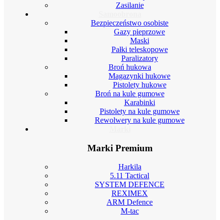
Zasilanie
Samoobrona
Bezpieczeństwo osobiste
Gazy pieprzowe
Maski
Pałki teleskopowe
Paralizatory
Broń hukowa
Magazynki hukowe
Pistolety hukowe
Broń na kule gumowe
Karabinki
Pistolety na kule gumowe
Rewolwery na kule gumowe
Marki
Marki Premium
Harkila
5.11 Tactical
SYSTEM DEFENCE
REXIMEX
ARM Defence
M-tac