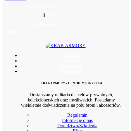
My wishlist
0
0,00 zł
0
Twoje konto
Menu
Promocje
Nowości
Bestsellery
Informacje
KRAKARMORY - CENTRUM STRZELCA
Dostarczamy militaria dla celów prywatnych,
kolekcjonerskich oraz myśliwskich. Posiadamy
wieloletnie doświadczenie na polu broni i akcesoriów.
Regulamin
Informacje o nas
Doradztwo/Szkolenia
Blog