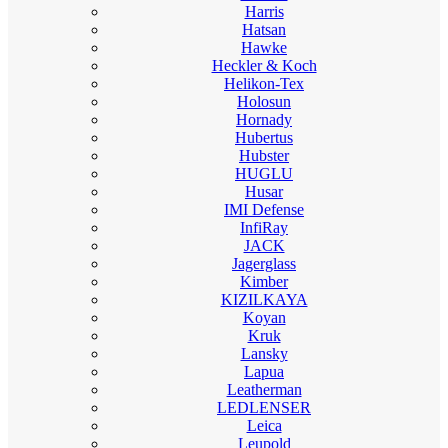
Harris
Hatsan
Hawke
Heckler & Koch
Helikon-Tex
Holosun
Hornady
Hubertus
Hubster
HUGLU
Husar
IMI Defense
InfiRay
JACK
Jagerglass
Kimber
KIZILKAYA
Koyan
Kruk
Lansky
Lapua
Leatherman
LEDLENSER
Leica
Leupold