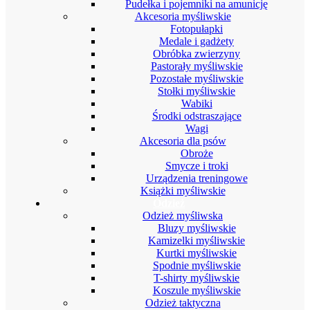
Pudełka i pojemniki na amunicję
Akcesoria myśliwskie
Fotopułapki
Medale i gadżety
Obróbka zwierzyny
Pastorały myśliwskie
Pozostałe myśliwskie
Stołki myśliwskie
Wabiki
Środki odstraszające
Wagi
Akcesoria dla psów
Obroże
Smycze i troki
Urządzenia treningowe
Książki myśliwskie
Odzież
Odzież myśliwska
Bluzy myśliwskie
Kamizelki myśliwskie
Kurtki myśliwskie
Spodnie myśliwskie
T-shirty myśliwskie
Koszule myśliwskie
Odzież taktyczna