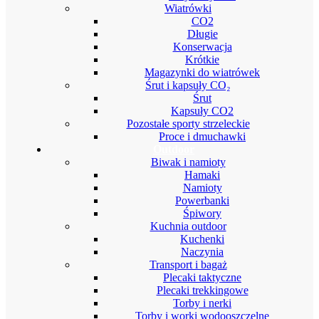
Wiatrówki
CO2
Długie
Konserwacja
Krótkie
Magazynki do wiatrówek
Śrut i kapsuły CO₂
Śrut
Kapsuły CO2
Pozostałe sporty strzeleckie
Proce i dmuchawki
Outdoor
Biwak i namioty
Hamaki
Namioty
Powerbanki
Śpiwory
Kuchnia outdoor
Kuchenki
Naczynia
Transport i bagaż
Plecaki taktyczne
Plecaki trekkingowe
Torby i nerki
Torby i worki wodooszczelne