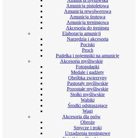
Amunicja myśliwska
Amunicja pistoletowa
Amunicja rewolwerowa
Amunicja śrutowa
Amunicja treningowa
Akcesoria do treningu
Elaboracja amunicji
Narzędzia i akcesoria
Pociski
Proch
Pudełka i pojemniki na amunicję
Akcesoria myśliwskie
Fotopułapki
Medale i gadżety
Obróbka zwierzyny
Pastorały myśliwskie
Pozostałe myśliwskie
Stołki myśliwskie
Wabiki
Środki odstraszające
Wagi
Akcesoria dla psów
Obroże
Smycze i troki
Urządzenia treningowe