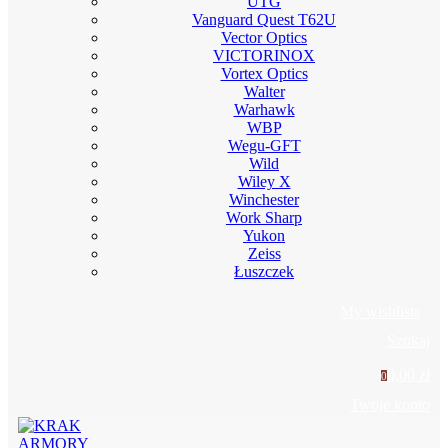
UTG
Vanguard Quest T62U
Vector Optics
VICTORINOX
Vortex Optics
Walter
Warhawk
WBP
Wegu-GFT
Wild
Wiley X
Winchester
Work Sharp
Yukon
Zeiss
Łuszczek
My wishlist
0
Szukaj
0,00 zł
0
Twoje konto