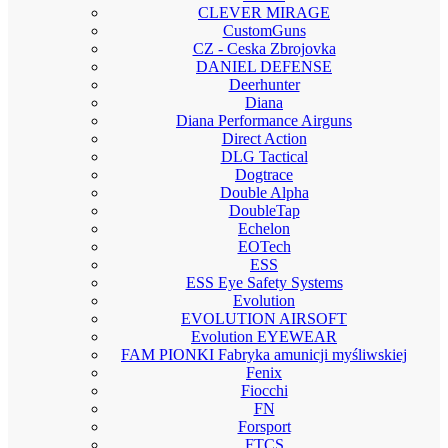
CLEVER MIRAGE
CustomGuns
CZ - Ceska Zbrojovka
DANIEL DEFENSE
Deerhunter
Diana
Diana Performance Airguns
Direct Action
DLG Tactical
Dogtrace
Double Alpha
DoubleTap
Echelon
EOTech
ESS
ESS Eye Safety Systems
Evolution
EVOLUTION AIRSOFT
Evolution EYEWEAR
FAM PIONKI Fabryka amunicji myśliwskiej
Fenix
Fiocchi
FN
Forsport
FTCS