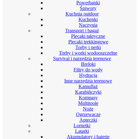
Powerbanki
Śpiwory
Kuchnia outdoor
Kuchenki
Naczynia
Transport i bagaż
Plecaki taktyczne
Plecaki trekkingowe
Torby i nerki
Torby i worki wodooszczelne
Survival i narzędzia terenowe
Breloki
Filtry do wody
Hydracja
Inne narzędzia terenowe
Kamuflaż
Karabińczyki
Kompasy
Multitoole
Noże
Ogrzewacze
Apteczki
Lornetki
Latarki
Akumulatory i baterie