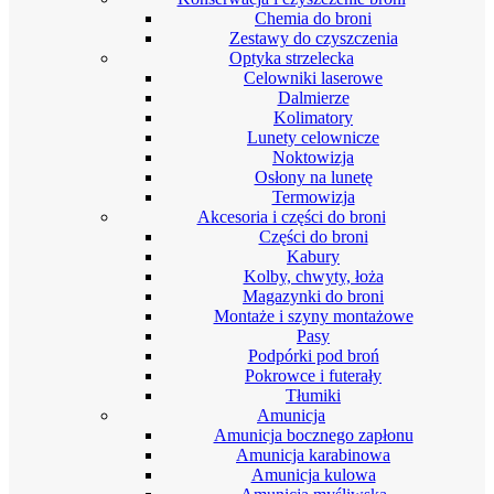
Chemia do broni
Zestawy do czyszczenia
Optyka strzelecka
Celowniki laserowe
Dalmierze
Kolimatory
Lunety celownicze
Noktowizja
Osłony na lunetę
Termowizja
Akcesoria i części do broni
Części do broni
Kabury
Kolby, chwyty, łoża
Magazynki do broni
Montaże i szyny montażowe
Pasy
Podpórki pod broń
Pokrowce i futerały
Tłumiki
Amunicja
Amunicja bocznego zapłonu
Amunicja karabinowa
Amunicja kulowa