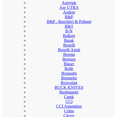
Armytek
Ase UTRA
Audere
B&P
B&P - Baschieri & Pellagri
B&T
B-N
Balkart
Barak
Benelli
Benelli Armii
Beretta
Bergara
Blaser
Bolle
Bornaghi
Brenneke
Browning
BUCK KNIVES
Bushmaster
Canik
CCI
CCI Amunition
Celna
Clever