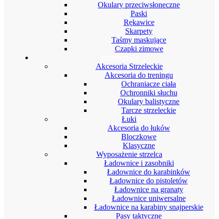
Okulary przeciwsłoneczne
Paski
Rękawice
Skarpety
Taśmy maskujące
Czapki zimowe
Strzelectwo
Akcesoria Strzeleckie
Akcesoria do treningu
Ochraniacze ciała
Ochronniki słuchu
Okulary balistyczne
Tarcze strzeleckie
Łuki
Akcesoria do łuków
Bloczkowe
Klasyczne
Wyposażenie strzelca
Ładownice i zasobniki
Ładownice do karabinków
Ładownice do pistoletów
Ładownice na granaty
Ładownice uniwersalne
Ładownice na karabiny snajperskie
Pasy taktyczne