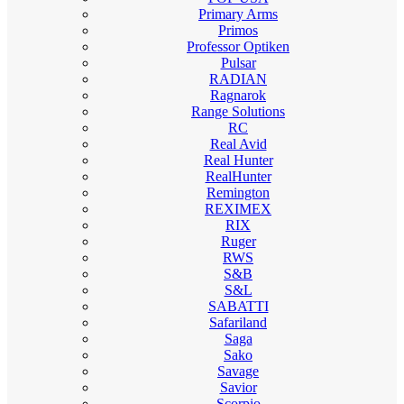
Primary Arms
Primos
Professor Optiken
Pulsar
RADIAN
Ragnarok
Range Solutions
RC
Real Avid
Real Hunter
RealHunter
Remington
REXIMEX
RIX
Ruger
RWS
S&B
S&L
SABATTI
Safariland
Saga
Sako
Savage
Savior
Scorpio