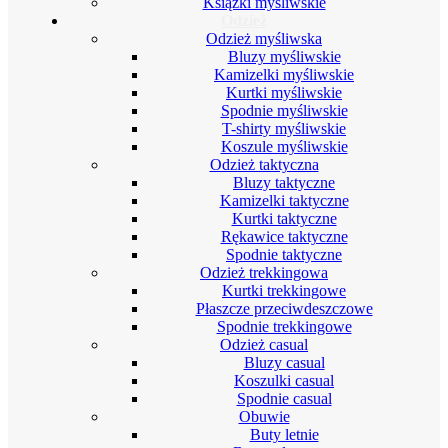
Książki myśliwskie
Odzież
Odzież myśliwska
Bluzy myśliwskie
Kamizelki myśliwskie
Kurtki myśliwskie
Spodnie myśliwskie
T-shirty myśliwskie
Koszule myśliwskie
Odzież taktyczna
Bluzy taktyczne
Kamizelki taktyczne
Kurtki taktyczne
Rękawice taktyczne
Spodnie taktyczne
Odzież trekkingowa
Kurtki trekkingowe
Płaszcze przeciwdeszczowe
Spodnie trekkingowe
Odzież casual
Bluzy casual
Koszulki casual
Spodnie casual
Obuwie
Buty letnie