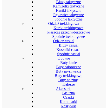
Bluzy taktyczne
Kamizelki taktyczne
Kurtki taktyczne
Rękawice taktyczne
Spodnie taktyczne
Odzież trekkingowa
Kurtki trekkingowe
Płaszcze przeciwdeszczowe
Spodnie trekkingowe
Odzież casual
Bluzy casual
Koszulki casual
Spodnie casual
Obuwie
Buty letnie
Buty całoroczne
Buty myśliwskie
Buty trekkingowe
Buty na zimę
Kalosze
Akcesoria
Bielizna
Czapki
Kominiarki
Naszywki