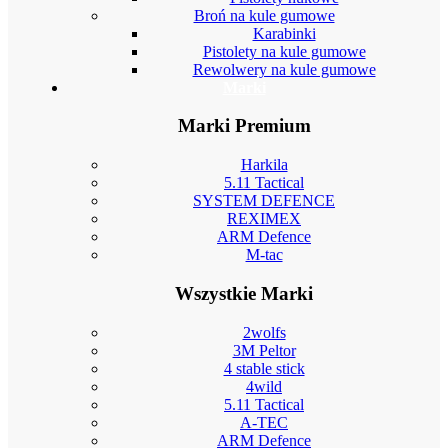
Broń na kule gumowe
Karabinki
Pistolety na kule gumowe
Rewolwery na kule gumowe
Marki
Marki Premium
Harkila
5.11 Tactical
SYSTEM DEFENCE
REXIMEX
ARM Defence
M-tac
Wszystkie Marki
2wolfs
3M Peltor
4 stable stick
4wild
5.11 Tactical
A-TEC
ARM Defence