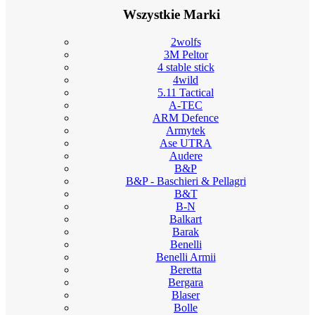
Wszystkie Marki
2wolfs
3M Peltor
4 stable stick
4wild
5.11 Tactical
A-TEC
ARM Defence
Armytek
Ase UTRA
Audere
B&P
B&P - Baschieri & Pellagri
B&T
B-N
Balkart
Barak
Benelli
Benelli Armii
Beretta
Bergara
Blaser
Bolle