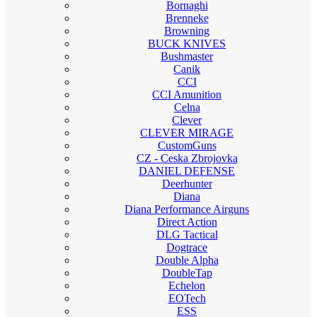
Bornaghi
Brenneke
Browning
BUCK KNIVES
Bushmaster
Canik
CCI
CCI Amunition
Celna
Clever
CLEVER MIRAGE
CustomGuns
CZ - Ceska Zbrojovka
DANIEL DEFENSE
Deerhunter
Diana
Diana Performance Airguns
Direct Action
DLG Tactical
Dogtrace
Double Alpha
DoubleTap
Echelon
EOTech
ESS