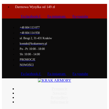
Darmowa Wysyłka od 149 zł
Fa-facebook-f
Fa-instagram
Fa-youtube
+48 604 113 077
+48 604 114 958
ul. Brogi 2, 31-431 Kraków
kontakt@krakarmory.pl
Pn - Pt: 10:00 - 18:00
Sb: 10:00 - 14:00
PROMOCJE
NOWOŚCI
Fa-facebook-f
Fa-instagram
Fa-youtube
Promocje
Nowości
Bestsellery
Informacje