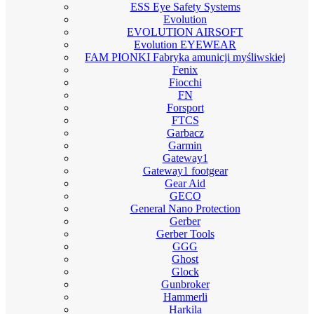
ESS Eye Safety Systems
Evolution
EVOLUTION AIRSOFT
Evolution EYEWEAR
FAM PIONKI Fabryka amunicji myśliwskiej
Fenix
Fiocchi
FN
Forsport
FTCS
Garbacz
Garmin
Gateway1
Gateway1 footgear
Gear Aid
GECO
General Nano Protection
Gerber
Gerber Tools
GGG
Ghost
Glock
Gunbroker
Hammerli
Harkila