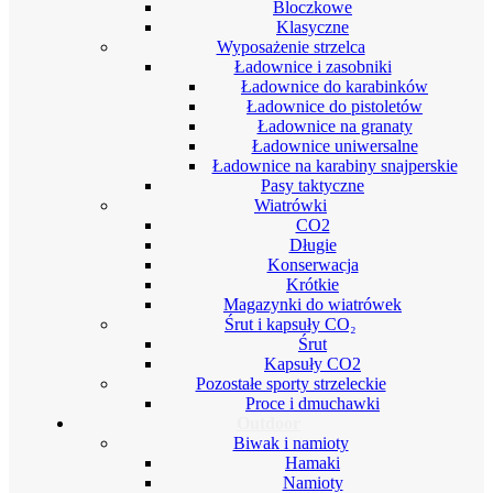
Bloczkowe
Klasyczne
Wyposażenie strzelca
Ładownice i zasobniki
Ładownice do karabinków
Ładownice do pistoletów
Ładownice na granaty
Ładownice uniwersalne
Ładownice na karabiny snajperskie
Pasy taktyczne
Wiatrówki
CO2
Długie
Konserwacja
Krótkie
Magazynki do wiatrówek
Śrut i kapsuły CO₂
Śrut
Kapsuły CO2
Pozostałe sporty strzeleckie
Proce i dmuchawki
Outdoor
Biwak i namioty
Hamaki
Namioty