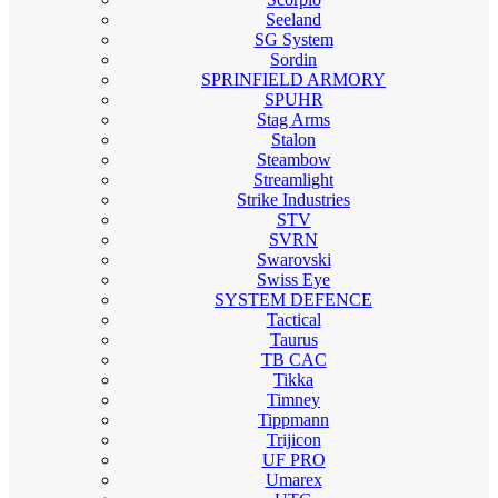
Seeland
SG System
Sordin
SPRINFIELD ARMORY
SPUHR
Stag Arms
Stalon
Steambow
Streamlight
Strike Industries
STV
SVRN
Swarovski
Swiss Eye
SYSTEM DEFENCE
Tactical
Taurus
TB CAC
Tikka
Timney
Tippmann
Trijicon
UF PRO
Umarex