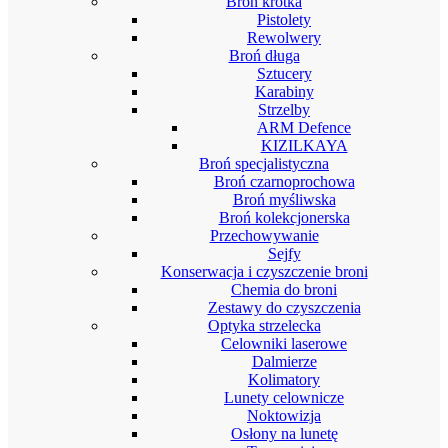
Broń krótka
Pistolety
Rewolwery
Broń długa
Sztucery
Karabiny
Strzelby
ARM Defence
KIZILKAYA
Broń specjalistyczna
Broń czarnoprochowa
Broń myśliwska
Broń kolekcjonerska
Przechowywanie
Sejfy
Konserwacja i czyszczenie broni
Chemia do broni
Zestawy do czyszczenia
Optyka strzelecka
Celowniki laserowe
Dalmierze
Kolimatory
Lunety celownicze
Noktowizja
Osłony na lunetę