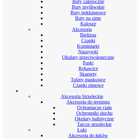
Buty całoroczne
Buty myśliwskie
Buty trekkingowe
Buty na zimę
Kalosze
Akcesoria
Bielizna
Czapki
Kominiarki
Naszywki
Okulary przeciwsłoneczne
Paski
Rękawice
Skarpety
Taśmy maskujące
Czapki zimowe
Strzelectwo
Akcesoria Strzeleckie
Akcesoria do treningu
Ochraniacze ciała
Ochronniki słuchu
Okulary balistyczne
Tarcze strzeleckie
Łuki
Akcesoria do łuków