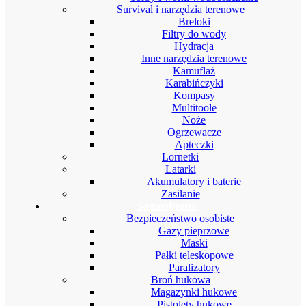
Survival i narzędzia terenowe
Breloki
Filtry do wody
Hydracja
Inne narzędzia terenowe
Kamuflaż
Karabińczyki
Kompasy
Multitoole
Noże
Ogrzewacze
Apteczki
Lornetki
Latarki
Akumulatory i baterie
Zasilanie
Samoobrona
Bezpieczeństwo osobiste
Gazy pieprzowe
Maski
Pałki teleskopowe
Paralizatory
Broń hukowa
Magazynki hukowe
Pistolety hukowe