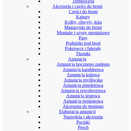
Termowizja
Akcesoria i części do broni
Części do broni
Kabury
Kolby, chwyty, łoża
Magazynki do broni
Montaże i szyny montażowe
Pasy
Podpórki pod broń
Pokrowce i futerały
Tłumiki
Amunicja
Amunicja bocznego zapłonu
Amunicja karabinowa
Amunicja kulowa
Amunicja myśliwska
Amunicja pistoletowa
Amunicja rewolwerowa
Amunicja śrutowa
Amunicja treningowa
Akcesoria do treningu
Elaboracja amunicji
Narzędzia i akcesoria
Pociski
Proch