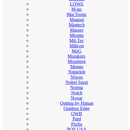
LOWA
M-tac
MacTronic
Magpul
Magtech
Mauser
Meopta
Mil-Tec
Milicon
MoG
Morakniv
Mossberg
Mugga
Niggeloh
Niwax
Nobel Sport
Norma
Notch
Noxar
Optima by Hatsan
Outdoor Edge
OWB
Pard
Pixfra
POF USA