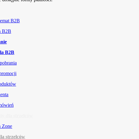
 temat B2B
ja B2B
nie
la B2B
 pobrania
promocji
roduktów
ienta
amówień
y dla strzelców
la strzelców