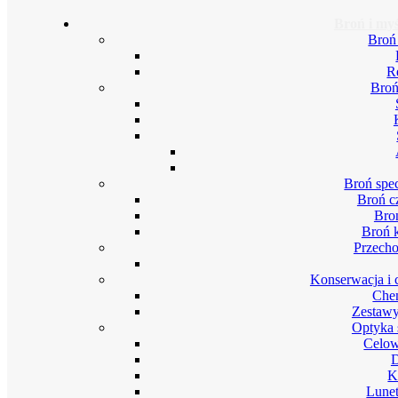
Broń i myś
Broń
R
Broń
Broń spec
Broń c
Bro
Broń 
Przech
Konserwacja i 
Chem
Zestawy
Optyka 
Celow
D
K
Lunet