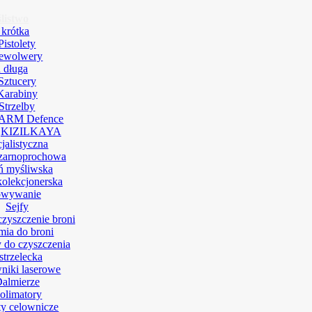
listwo
 krótka
Pistolety
ewolwery
 długa
Sztucery
Karabiny
Strzelby
ARM Defence
KIZILKAYA
jalistyczna
zarnoprochowa
ń myśliwska
kolekcjonerska
owywanie
Sejfy
czyszczenie broni
ia do broni
 do czyszczenia
strzelecka
niki laserowe
almierze
olimatory
y celownicze