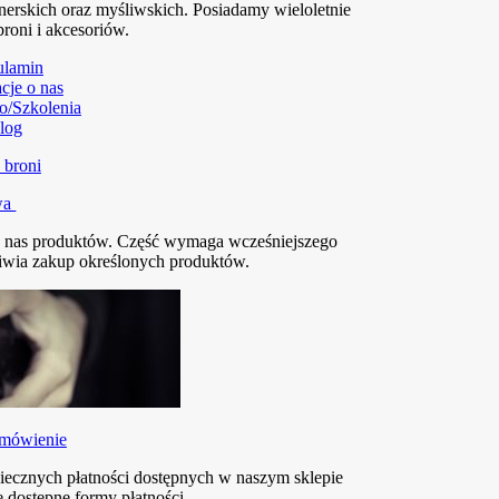
nerskich oraz myśliwskich. Posiadamy wieloletnie
broni i akcesoriów.
ulamin
cje o nas
o/Szkolenia
log
wa
z nas produktów. Część wymaga wcześniejszego
liwia zakup określonych produktów.
amówienie
piecznych płatności dostępnych w naszym sklepie
 dostępne formy płatności.