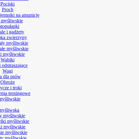
Pociski
Proch
ojemniki na amunicję
 myśliwskie
otopułapki
le i gadżety
ka zwierzyny
ały myśliwskie
ałe myśliwskie
ki myśliwskie
Wabiki
 odstraszające
Wagi
a dla psów
Obroże
cze i troki
nia treningowe
myśliwskie
ż
myśliwska
y myśliwskie
lki myśliwskie
ki myśliwskie
ie myśliwskie
rty myśliwskie