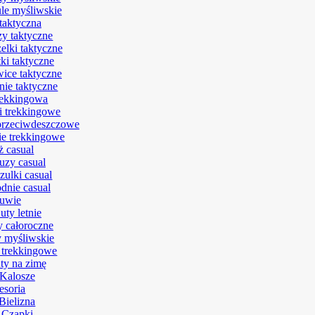
le myśliwskie
taktyczna
zy taktyczne
elki taktyczne
ki taktyczne
ice taktyczne
nie taktyczne
rekkingowa
i trekkingowe
przeciwdeszczowe
e trekkingowe
ż casual
uzy casual
zulki casual
dnie casual
uwie
uty letnie
y całoroczne
 myśliwskie
 trekkingowe
ty na zimę
Kalosze
esoria
Bielizna
Czapki