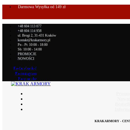
Darmowa Wysyłka od 149 zł
+48 604 113 077
+48 604 114 958
ul. Brogi 2, 31-431 Kraków
kontakt@krakarmory.pl
Pn - Pt: 10:00 - 18:00
Sb: 10:00 - 14:00
PROMOCJE
NOWOŚCI
Fa-facebook-f
Fa-instagram
Fa-youtube
Promo
Nowoś
Bestsel
Informa
KRAKARMORY - CEN