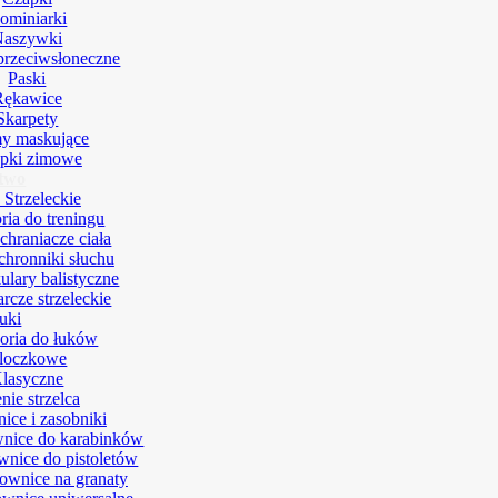
ominiarki
Naszywki
przeciwsłoneczne
Paski
Rękawice
Skarpety
y maskujące
pki zimowe
ctwo
 Strzeleckie
ria do treningu
chraniacze ciała
hronniki słuchu
ulary balistyczne
arcze strzeleckie
uki
oria do łuków
loczkowe
lasyczne
ie strzelca
ice i zasobniki
nice do karabinków
nice do pistoletów
ownice na granaty