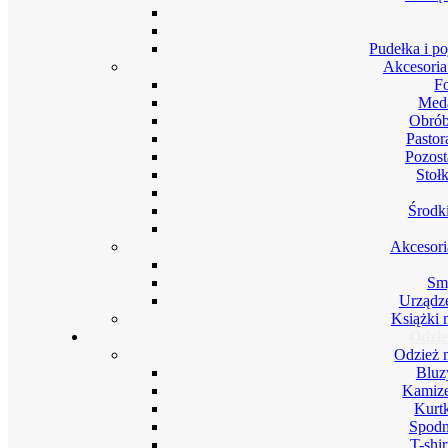
Pudełka i p
Akcesoria
F
Meda
Obrób
Pastor
Pozost
Stoł
Środki
Akcesori
Smy
Urządze
Książki 
Odzie
Odzież 
Bluz
Kamize
Kurt
Spodn
T-shi