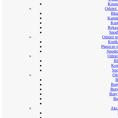
Koszu
Odzież 
Blu
Kamiz
Kurt
Rękaw
Spod
Odzież t
Kurtk
Płaszcze 
Spodni
Odzie
Bl
Kos
Spo
Ob
B
But
Buty
Buty
Bu
Akc