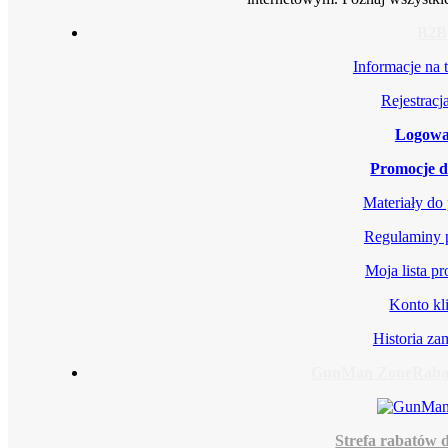
B2B
Informacje na
Rejestrac
Logowa
Promocje d
Materiały do
Regulaminy 
Moja lista p
Konto kl
Historia z
GunMan Zone
Rabat
Strefa rabatów d