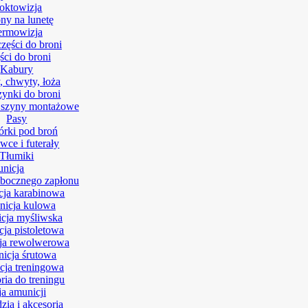
oktowizja
ny na lunetę
ermowizja
części do broni
ści do broni
Kabury
, chwyty, łoża
ynki do broni
 szyny montażowe
Pasy
rki pod broń
wce i futerały
Tłumiki
nicja
bocznego zapłonu
ja karabinowa
icja kulowa
cja myśliwska
ja pistoletowa
ja rewolwerowa
icja śrutowa
ja treningowa
ria do treningu
ja amunicji
zia i akcesoria