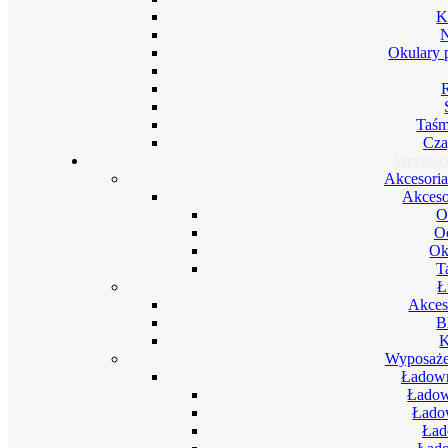
K
Okulary 
Taśm
Cza
Strzele
Akcesoria
Akceso
O
Oc
Ok
T
Ł
Akces
B
K
Wyposażen
Ładown
Ładow
Ładow
Ład