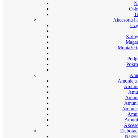
N
Osło
T
Akcesoria i 
Czę
Kolby
Magaz
Montaże i
Podpó
Pokro
Amu
Amunicja 
Amunic
Amun
Amuni
Amunic
Amunic
Amun
Amunic
Akceso
Elaborac
Narzęd