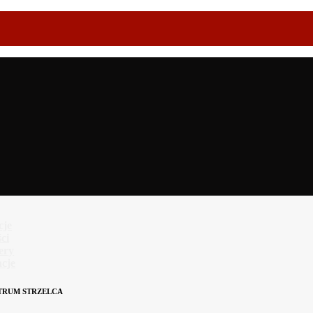
cje
ci
lery
cje
TRUM STRZELCA