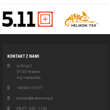
KONTAKT Z NAMI
ul. Brogi 2
31-431 Kraków
woj. małopolski
+48 604 113 077
kontakt@krakarmory.pl
PN-PT : 9:00 - 17:00