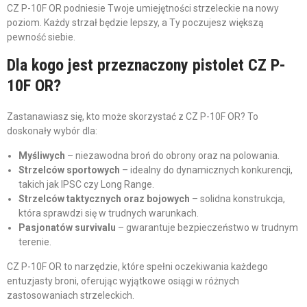
CZ P-10F OR podniesie Twoje umiejętności strzeleckie na nowy
poziom. Każdy strzał będzie lepszy, a Ty poczujesz większą
pewność siebie.
Dla kogo jest przeznaczony pistolet CZ P-
10F OR?
Zastanawiasz się, kto może skorzystać z CZ P-10F OR? To
doskonały wybór dla:
Myśliwych
– niezawodna broń do obrony oraz na polowania.
Strzelców sportowych
– idealny do dynamicznych konkurencji,
takich jak IPSC czy Long Range.
Strzelców taktycznych oraz bojowych
– solidna konstrukcja,
która sprawdzi się w trudnych warunkach.
Pasjonatów survivalu
– gwarantuje bezpieczeństwo w trudnym
terenie.
CZ P-10F OR to narzędzie, które spełni oczekiwania każdego
entuzjasty broni, oferując wyjątkowe osiągi w różnych
zastosowaniach strzeleckich.