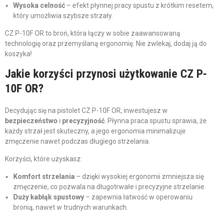
Wysoka celność
– efekt płynnej pracy spustu z krótkim resetem,
który umożliwia szybsze strzały.
CZ P-10F OR to broń, która łączy w sobie zaawansowaną
technologię oraz przemyślaną ergonomię. Nie zwlekaj, dodaj ją do
koszyka!
Jakie korzyści przynosi użytkowanie CZ P-
10F OR?
Decydując się na pistolet CZ P-10F OR, inwestujesz w
bezpieczeństwo
i
precyzyjność
. Płynna praca spustu sprawia, że
każdy strzał jest skuteczny, a jego ergonomia minimalizuje
zmęczenie nawet podczas długiego strzelania.
Korzyści, które uzyskasz:
Komfort strzelania
– dzięki wysokiej ergonomii zmniejsza się
zmęczenie, co pozwala na długotrwałe i precyzyjne strzelanie.
Duży kabłąk spustowy
– zapewnia łatwość w operowaniu
bronią, nawet w trudnych warunkach.