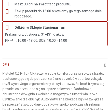
Masz 30 dni na zwrot tego produktu.
Zakup produkt do 16:00 a wyślemy go tego samego dnia
roboczego.
Odbiór w Sklepie Stacjonarnym
Krakarmory, ul. Brogi 2, 31-431 Kraków
PN-PT : 10:00 - 18:00, SOB: 10:00 - 14:00
OPIS
Pistolet CZ P-10F OR łączy w sobie komfort oraz precyzję strzału,
dostosowując się do potrzeb zarówno strzelców sportowych, jak i
myśliwych. Jego ergonomiczny chwyt sprawia, że broń trzyma się
pewnie, co przekłada się na lepsze celowanie. Dodatkowo,
obustronna dźwignia zwalniania magazynka umożliwia łatwe
użytkowanie dla obu rąk. Automatyczna blokada bijnika zwiększa
bezpieczeństwo, co daje dodatkowy spokój podczas strzelania.
Dzięki zastosowaniu wysokiej jakości materiałów, CZ P-10F OR to