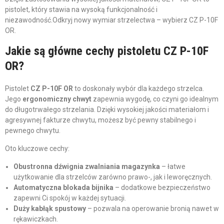
pistolet, który stawia na wysoką funkcjonalność i
niezawodność.Odkryj nowy wymiar strzelectwa – wybierz CZ P-10F
OR.
Jakie są główne cechy pistoletu CZ P-10F
OR?
Pistolet
CZ P-10F OR
to doskonały wybór dla każdego strzelca.
Jego
ergonomiczny chwyt
zapewnia wygodę, co czyni go idealnym
do długotrwałego strzelania. Dzięki wysokiej jakości materiałom i
agresywnej fakturze chwytu, możesz być pewny stabilnego i
pewnego chwytu.
Oto kluczowe cechy:
Obustronna dźwignia zwalniania magazynka
– łatwe
użytkowanie dla strzelców zarówno prawo-, jak i leworęcznych.
Automatyczna blokada bijnika
– dodatkowe bezpieczeństwo
zapewni Ci spokój w każdej sytuacji.
Duży kabłąk spustowy
– pozwala na operowanie bronią nawet w
rękawiczkach.