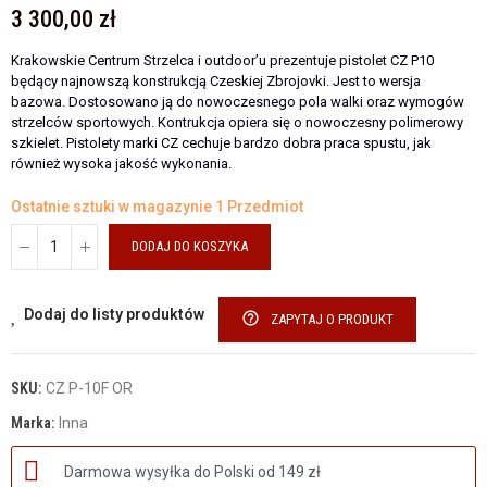
3 300,00 zł
Krakowskie Centrum Strzelca i outdoor’u prezentuje pistolet CZ P10
będący najnowszą konstrukcją Czeskiej Zbrojovki. Jest to wersja
bazowa. Dostosowano ją do nowoczesnego pola walki oraz wymogów
strzelców sportowych. Kontrukcja opiera się o nowoczesny polimerowy
szkielet. Pistolety marki CZ cechuje bardzo dobra praca spustu, jak
również wysoka jakość wykonania.
Ostatnie sztuki w magazynie
1 Przedmiot
DODAJ DO KOSZYKA
Dodaj do listy produktów
help_outline
ZAPYTAJ O PRODUKT
SKU:
CZ P-10F OR
Marka:
Inna
Darmowa wysyłka do Polski od 149 zł