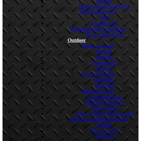
Krótkie
Magazynki do wiatrówek
Śrut i kapsuły CO₂
Śrut
Kapsuły CO2
Pozostałe sporty strzeleckie
Proce i dmuchawki
Outdoor
Biwak i namioty
Hamaki
Namioty
Powerbanki
Śpiwory
Kuchnia outdoor
Kuchenki
Naczynia
Transport i bagaż
Plecaki taktyczne
Plecaki trekkingowe
Torby i nerki
Torby i worki wodooszczelne
Survival i narzędzia terenowe
Breloki
Filtry do wody
Hydracja