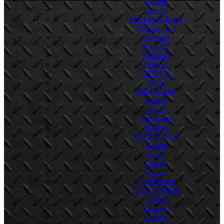
Hatsan
Hawke
Heckler & Koch
Helikon-Tex
Holosun
Hornady
Hubertus
Hubster
HUGLU
Husar
IMI Defense
InfiRay
JACK
Jagerglass
Kimber
KIZILKAYA
Koyan
Kruk
Lansky
Lapua
Leatherman
LEDLENSER
Leica
Leupold
LOWA