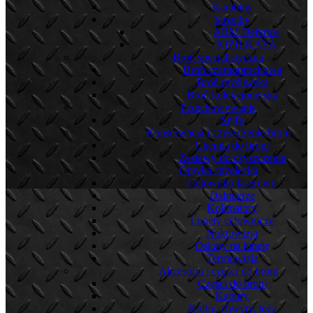
Karabiny
Strzelby
ARM Defence
KIZILKAYA
Broń specjalistyczna
Broń czarnoprochowa
Broń myśliwska
Broń kolekcjonerska
Przechowywanie
Sejfy
Konserwacja i czyszczenie broni
Chemia do broni
Zestawy do czyszczenia
Optyka strzelecka
Celowniki laserowe
Dalmierze
Kolimatory
Lunety celownicze
Noktowizja
Osłony na lunetę
Termowizja
Akcesoria i części do broni
Części do broni
Kabury
Kolby, chwyty, łoża