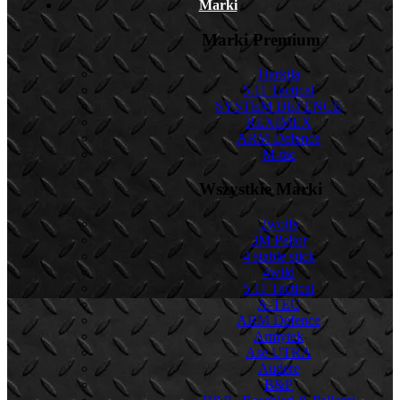
Marki
Marki Premium
Harkila
5.11 Tactical
SYSTEM DEFENCE
REXIMEX
ARM Defence
M-tac
Wszystkie Marki
2wolfs
3M Peltor
4 stable stick
4wild
5.11 Tactical
A-TEC
ARM Defence
Armytek
Ase UTRA
Audere
B&P