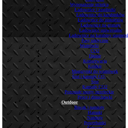
Wyposażenie strzelca
Ładownice i zasobniki
Ładownice do karabinków
Ładownice do pistoletów
Ładownice na granaty
Ładownice uniwersalne
Ładownice na karabiny snajpers
Pasy taktyczne
Wiatrówki
CO2
Długie
Konserwacja
Krótkie
Magazynki do wiatrówek
Śrut i kapsuły CO₂
Śrut
Kapsuły CO2
Pozostałe sporty strzeleckie
Proce i dmuchawki
Outdoor
Biwak i namioty
Hamaki
Namioty
Powerbanki
Śpiwory