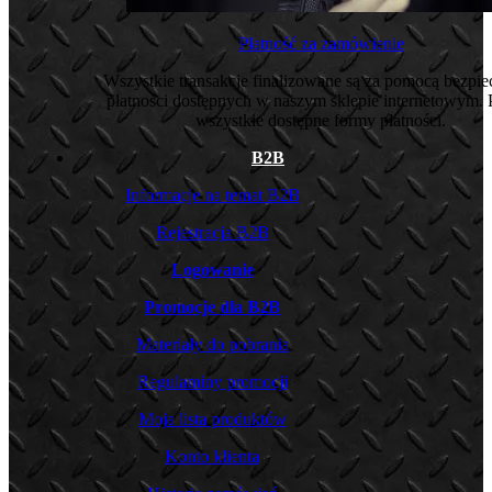
Płatność za zamówienie
Wszystkie transakcje finalizowane są za pomocą bezpi
płatności dostępnych w naszym sklepie internetowym. 
wszystkie dostępne formy płatności.
B2B
Informacje na temat B2B
Rejestracja B2B
Logowanie
Promocje dla B2B
Materiały do pobrania
Regulaminy promocji
Moja lista produktów
Konto klienta