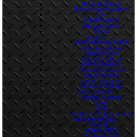
Magazynki do broni
Montaże i szyny montażowe
Pasy
Podpórki pod broń
Pokrowce i futerały
Tłumiki
Amunicja
Amunicja bocznego zapłonu
Amunicja karabinowa
Amunicja kulowa
Amunicja myśliwska
Amunicja pistoletowa
Amunicja rewolwerowa
Amunicja śrutowa
Amunicja treningowa
Akcesoria do treningu
Elaboracja amunicji
Narzędzia i akcesoria
Pociski
Proch
Pudełka i pojemniki na amunicję
Akcesoria myśliwskie
Fotopułapki
Medale i gadżety
Obróbka zwierzyny