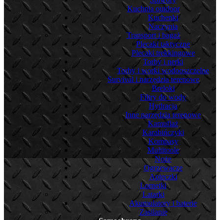
Kuchnia outdoor
Kuchenki
Naczynia
Transport i bagaż
Plecaki taktyczne
Plecaki trekkingowe
Torby i nerki
Torby i worki wodooszczelne
Survival i narzędzia terenowe
Breloki
Filtry do wody
Hydracja
Inne narzędzia terenowe
Kamuflaż
Karabińczyki
Kompasy
Multitoole
Noże
Ogrzewacze
Apteczki
Lornetki
Latarki
Akumulatory i baterie
Zasilanie