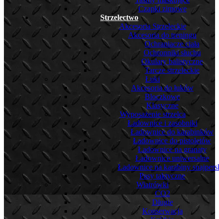
Czapki zimowe
Strzelectwo
Akcesoria Strzeleckie
Akcesoria do treningu
Ochraniacze ciała
Ochronniki słuchu
Okulary balistyczne
Tarcze strzeleckie
Łuki
Akcesoria do łuków
Bloczkowe
Klasyczne
Wyposażenie strzelca
Ładownice i zasobniki
Ładownice do karabinków
Ładownice do pistoletów
Ładownice na granaty
Ładownice uniwersalne
Ładownice na karabiny snajpers
Pasy taktyczne
Wiatrówki
CO2
Długie
Konserwacja