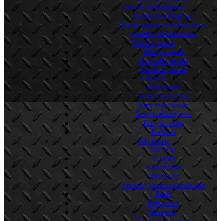
Odzież trekkingowa
Kurtki trekkingowe
Płaszcze przeciwdeszczowe
Spodnie trekkingowe
Odzież casual
Bluzy casual
Koszulki casual
Spodnie casual
Obuwie
Buty letnie
Buty całoroczne
Buty myśliwskie
Buty trekkingowe
Buty na zimę
Kalosze
Akcesoria
Bielizna
Czapki
Kominiarki
Naszywki
Okulary przeciwsłoneczne
Paski
Rękawice
Skarpety
Taśmy maskujące