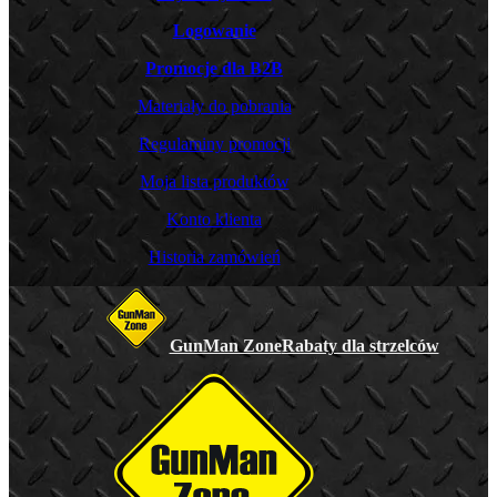
Logowanie
Promocje dla B2B
Materiały do pobrania
Regulaminy promocji
Moja lista produktów
Konto klienta
Historia zamówień
GunMan Zone
Rabaty dla strzelców