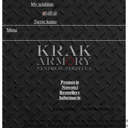
My wishlist
0
0,00 zł
0
Twoje konto
Menu
Promocje
Nowości
Bestsellery
Informacje
KRAKARMORY - CENTRUM STRZELCA
Dostarczamy militaria dla celów prywatnych, kolekcjoners
myśliwskich. Posiadamy wieloletnie doświadczenie na pol