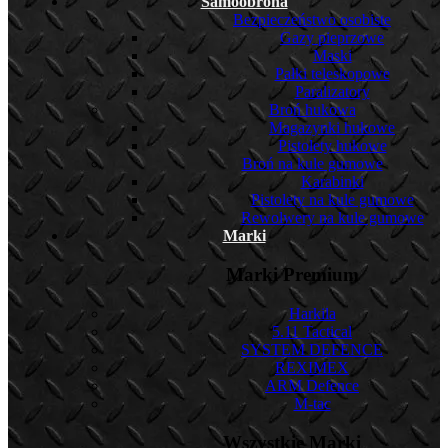
Samoobrona
Bezpieczeństwo osobiste
Gazy pieprzowe
Maski
Pałki teleskopowe
Paralizatory
Broń hukowa
Magazynki hukowe
Pistolety hukowe
Broń na kule gumowe
Karabinki
Pistolety na kule gumowe
Rewolwery na kule gumowe
Marki
Marki Premium
Harkila
5.11 Tactical
SYSTEM DEFENCE
REXIMEX
ARM Defence
M-tac
Wszystkie Marki