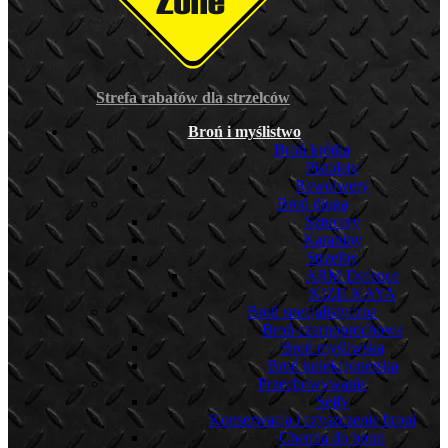
Strefa rabatów dla strzelców
Broń i myślistwo
Broń krótka
Pistolety
Rewolwery
Broń długa
Sztucery
Karabiny
Strzelby
ARM Defence
KIZILKAYA
Broń specjalistyczna
Broń czarnoprochowa
Broń myśliwska
Broń kolekcjonerska
Przechowywanie
Sejfy
Konserwacja i czyszczenie broni
Chemia do broni