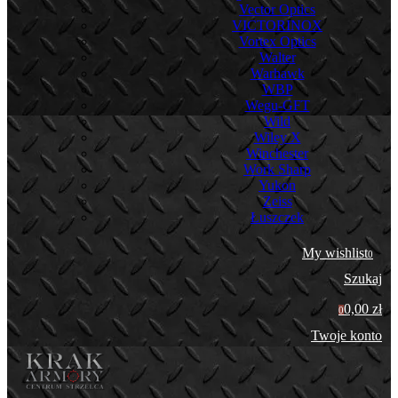
Vector Optics
VICTORINOX
Vortex Optics
Walter
Warhawk
WBP
Wegu-GFT
Wild
Wiley X
Winchester
Work Sharp
Yukon
Zeiss
Łuszczek
My wishlist
0
Szukaj
0,00 zł
0
Twoje konto