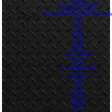
Evolution
EVOLUTION AIRSOFT
Evolution EYEWEAR
FAM PIONKI Fabryka amunicji myśliwskie
Fenix
Fiocchi
FN
Forsport
FTCS
Garbacz
Garmin
Gateway1
Gateway1 footgear
Gear Aid
GECO
General Nano Protection
Gerber
Gerber Tools
GGG
Ghost
Glock
Gunbroker
Hammerli
Harkila
Harris