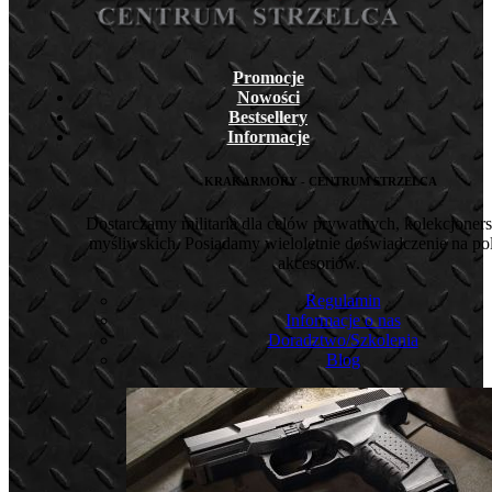
Promocje
Nowości
Bestsellery
Informacje
KRAKARMORY - CENTRUM STRZELCA
Dostarczamy militaria dla celów prywatnych, kolekcjoners
myśliwskich. Posiadamy wieloletnie doświadczenie na pol
akcesoriów.
Regulamin
Informacje o nas
Doradztwo/Szkolenia
Blog