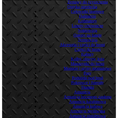
Zestawy do czyszczenia
Optyka strzelecka
Celowniki laserowe
Dalmierze
Kolimatory
Lunety celownicze
Noktowizja
Osłony na lunetę
Termowizja
Akcesoria i części do broni
Części do broni
Kabury
Kolby, chwyty, łoża
Magazynki do broni
Montaże i szyny montażowe
Pasy
Podpórki pod broń
Pokrowce i futerały
Tłumiki
Amunicja
Amunicja bocznego zapłonu
Amunicja karabinowa
Amunicja kulowa
Amunicja myśliwska
Amunicja pistoletowa