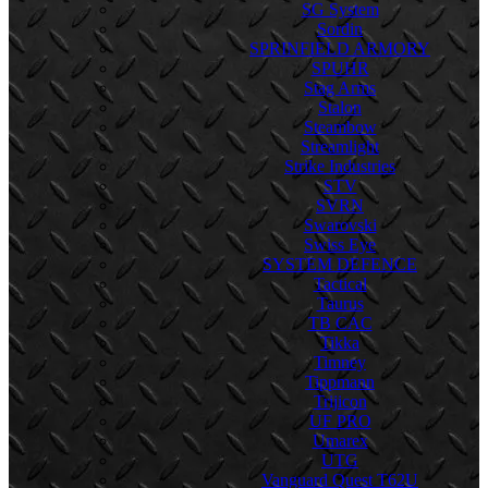
SG System
Sordin
SPRINFIELD ARMORY
SPUHR
Stag Arms
Stalon
Steambow
Streamlight
Strike Industries
STV
SVRN
Swarovski
Swiss Eye
SYSTEM DEFENCE
Tactical
Taurus
TB CAC
Tikka
Timney
Tippmann
Trijicon
UF PRO
Umarex
UTG
Vanguard Quest T62U