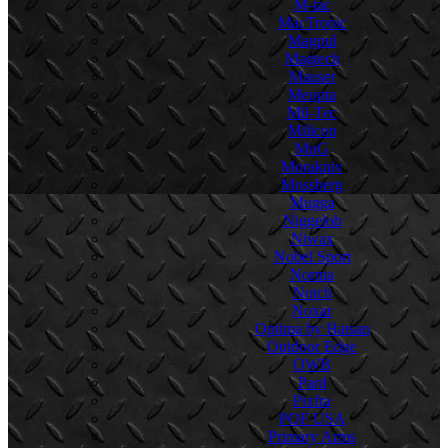
M-tac
MacTronic
Magpul
Magtech
Mauser
Meopta
Mil-Tec
Milicon
MoG
Morakniv
Mossberg
Mugga
Niggeloh
Niwax
Nobel Sport
Norma
Notch
Noxar
Optima by Hatsan
Outdoor Edge
OWB
Pard
Pixfra
POF USA
Primary Arms