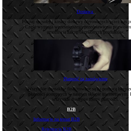
Dostawa
Poznaj sposoby i koszty dostawy oferowanych przez nas 
Część wymaga wcześniejszego przedstawienia pozwoleni
umożliwia zakup określonych produktów.
Płatność za zamówienie
Wszystkie transakcje finalizowane są za pomocą bezpi
płatności dostępnych w naszym sklepie internetowym. 
wszystkie dostępne formy płatności.
B2B
Informacje na temat B2B
Rejestracja B2B