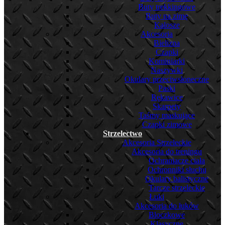
Buty trekkingowe
Buty na zimę
Kalosze
Akcesoria
Bielizna
Czapki
Kominiarki
Naszywki
Okulary przeciwsłoneczne
Paski
Rękawice
Skarpety
Taśmy maskujące
Czapki zimowe
Strzelectwo
Akcesoria Strzeleckie
Akcesoria do treningu
Ochraniacze ciała
Ochronniki słuchu
Okulary balistyczne
Tarcze strzeleckie
Łuki
Akcesoria do łuków
Bloczkowe
Klasyczne