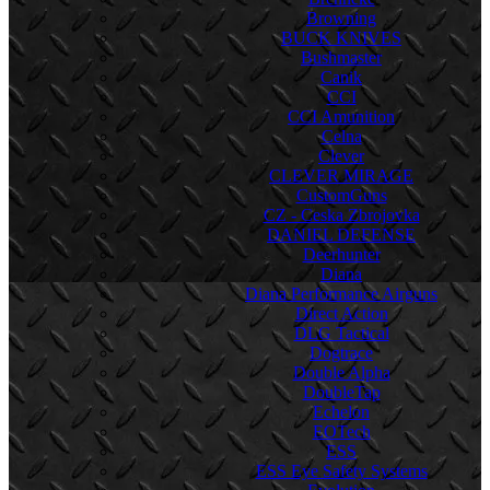
Browning
BUCK KNIVES
Bushmaster
Canik
CCI
CCI Amunition
Celna
Clever
CLEVER MIRAGE
CustomGuns
CZ - Ceska Zbrojovka
DANIEL DEFENSE
Deerhunter
Diana
Diana Performance Airguns
Direct Action
DLG Tactical
Dogtrace
Double Alpha
DoubleTap
Echelon
EOTech
ESS
ESS Eye Safety Systems