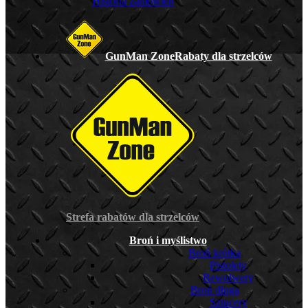
Historia zamówień
GunMan Zone
Rabaty dla strzelców
Strefa rabatów dla strzelców
Broń i myślistwo
Broń krótka
Pistolety
Rewolwery
Broń długa
Sztucery