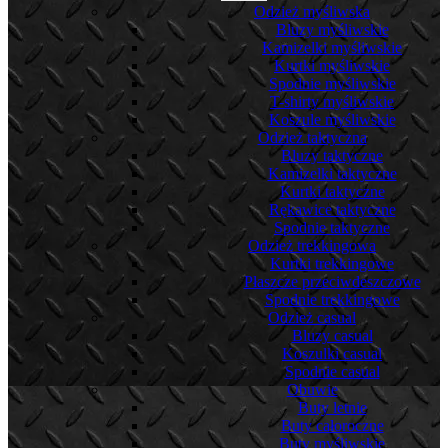
Odzież myśliwska
Bluzy myśliwskie
Kamizelki myśliwskie
Kurtki myśliwskie
Spodnie myśliwskie
T-shirty myśliwskie
Koszule myśliwskie
Odzież taktyczna
Bluzy taktyczne
Kamizelki taktyczne
Kurtki taktyczne
Rękawice taktyczne
Spodnie taktyczne
Odzież trekkingowa
Kurtki trekkingowe
Płaszcze przeciwdeszczowe
Spodnie trekkingowe
Odzież casual
Bluzy casual
Koszulki casual
Spodnie casual
Obuwie
Buty letnie
Buty całoroczne
Buty myśliwskie