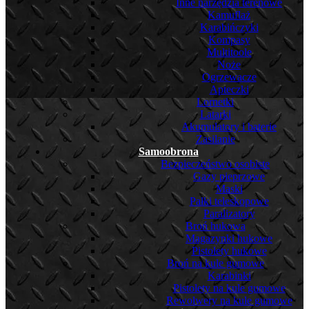
Inne narzędzia terenowe
Kamuflaż
Karabińczyki
Kompasy
Multitoole
Noże
Ogrzewacze
Apteczki
Lornetki
Latarki
Akumulatory i baterie
Zasilanie
Samoobrona
Bezpieczeństwo osobiste
Gazy pieprzowe
Maski
Pałki teleskopowe
Paralizatory
Broń hukowa
Magazynki hukowe
Pistolety hukowe
Broń na kule gumowe
Karabinki
Pistolety na kule gumowe
Rewolwery na kule gumowe