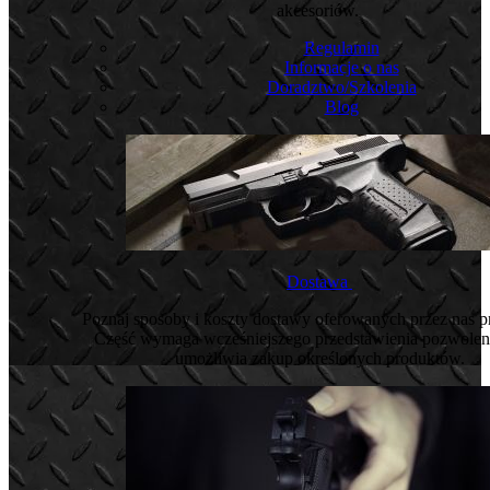
akcesoriów.
Regulamin
Informacje o nas
Doradztwo/Szkolenia
Blog
Dostawa
Poznaj sposoby i koszty dostawy oferowanych przez nas 
Część wymaga wcześniejszego przedstawienia pozwoleni
umożliwia zakup określonych produktów.