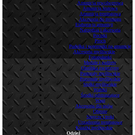
Amunicja rewolwerowa
Amunicja śrutowa
Amunicja treningowa
Akcesoria do treningu
Elaboracja amunicji
Narzędzia i akcesoria
Pociski
Proch
Pudełka i pojemniki na amunicję
Akcesoria myśliwskie
Fotopułapki
Medale i gadżety
Obróbka zwierzyny
Pastorały myśliwskie
Pozostałe myśliwskie
Stołki myśliwskie
Wabiki
Środki odstraszające
Wagi
Akcesoria dla psów
Obroże
Smycze i troki
Urządzenia treningowe
Książki myśliwskie
Odzież