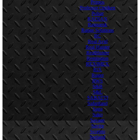
Primos
Professor Optiken
Pulsar
RADIAN
Ragnarok
Range Solutions
RC
Real Avid
Real Hunter
RealHunter
Remington
REXIMEX
RIX
Ruger
RWS
S&B
S&L
SABATTI
Safariland
Saga
Sako
Savage
Savior
Scorpio
Seeland