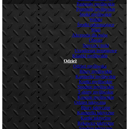
Pastorały myśliwskie
Pozostałe myśliwskie
Stołki myśliwskie
Wabiki
Środki odstraszające
Wagi
Akcesoria dla psów
Obroże
Smycze i troki
Urządzenia treningowe
Książki myśliwskie
Odzież
Odzież myśliwska
Bluzy myśliwskie
Kamizelki myśliwskie
Kurtki myśliwskie
Spodnie myśliwskie
T-shirty myśliwskie
Koszule myśliwskie
Odzież taktyczna
Bluzy taktyczne
Kamizelki taktyczne
Kurtki taktyczne
Rękawice taktyczne
Spodnie taktyczne