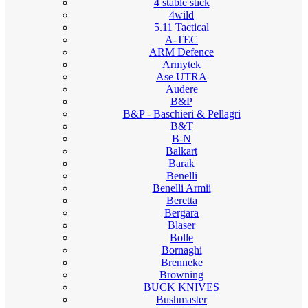
4 stable stick
4wild
5.11 Tactical
A-TEC
ARM Defence
Armytek
Ase UTRA
Audere
B&P
B&P - Baschieri & Pellagri
B&T
B-N
Balkart
Barak
Benelli
Benelli Armii
Beretta
Bergara
Blaser
Bolle
Bornaghi
Brenneke
Browning
BUCK KNIVES
Bushmaster