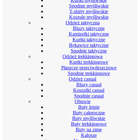
Kurtki myśliwskie
Spodnie myśliwskie
T-shirty myśliwskie
Koszule myśliwskie
Odzież taktyczna
Bluzy taktyczne
Kamizelki taktyczne
Kurtki taktyczne
Rękawice taktyczne
Spodnie taktyczne
Odzież trekkingowa
Kurtki trekkingowe
Płaszcze przeciwdeszczowe
Spodnie trekkingowe
Odzież casual
Bluzy casual
Koszulki casual
Spodnie casual
Obuwie
Buty letnie
Buty całoroczne
Buty myśliwskie
Buty trekkingowe
Buty na zimę
Kalosze