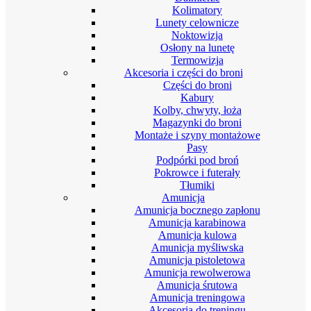
Kolimatory
Lunety celownicze
Noktowizja
Osłony na lunetę
Termowizja
Akcesoria i części do broni
Części do broni
Kabury
Kolby, chwyty, łoża
Magazynki do broni
Montaże i szyny montażowe
Pasy
Podpórki pod broń
Pokrowce i futerały
Tłumiki
Amunicja
Amunicja bocznego zapłonu
Amunicja karabinowa
Amunicja kulowa
Amunicja myśliwska
Amunicja pistoletowa
Amunicja rewolwerowa
Amunicja śrutowa
Amunicja treningowa
Akcesoria do treningu