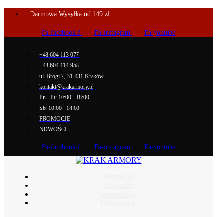
Darmowa Wysyłka od 149 zł
Fa-facebook-f
Fa-instagram
Fa-youtube
+48 604 113 077
+48 604 114 958
ul. Brogi 2, 31-431 Kraków
kontakt@krakarmory.pl
Pn - Pt: 10:00 - 18:00
Sb: 10:00 - 14:00
PROMOCJE
NOWOŚCI
Fa-facebook-f
Fa-instagram
Fa-youtube
Promocje
Nowości
Bestsellery
Informacje