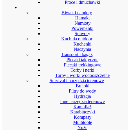
Proce i dmuchawki
Outdoor
Biwak i namioty
Hamaki
Namioty
Powerbanki
Śpiwory
Kuchnia outdoor
Kuchenki
Naczynia
Transport i bagaż
Plecaki taktyczne
Plecaki trekkingowe
Torby i nerki
Torby i worki wodooszczelne
Survival i narzędzia terenowe
Breloki
Filtry do wody
Hydracja
Inne narzędzia terenowe
Kamuflaż
Karabińczyki
Kompasy
Multitoole
Noże