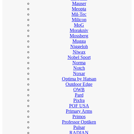
Mauser
Meopta
Mil-Tec
Milicon
MoG
Morakniv
Mossberg
Mugga
Niggeloh
Niwax
Nobel Sport
Norma
Notch
Noxar
Optima by Hatsan
Outdoor Edge
OWB
Pard
Pixfra
POF USA
Primary Arms
Primos
Professor Optiken
Pulsar
RADIAN