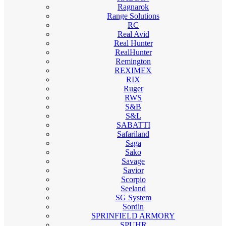
Ragnarok
Range Solutions
RC
Real Avid
Real Hunter
RealHunter
Remington
REXIMEX
RIX
Ruger
RWS
S&B
S&L
SABATTI
Safariland
Saga
Sako
Savage
Savior
Scorpio
Seeland
SG System
Sordin
SPRINFIELD ARMORY
SPUHR