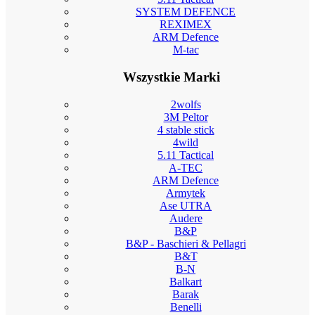
SYSTEM DEFENCE
REXIMEX
ARM Defence
M-tac
Wszystkie Marki
2wolfs
3M Peltor
4 stable stick
4wild
5.11 Tactical
A-TEC
ARM Defence
Armytek
Ase UTRA
Audere
B&P
B&P - Baschieri & Pellagri
B&T
B-N
Balkart
Barak
Benelli