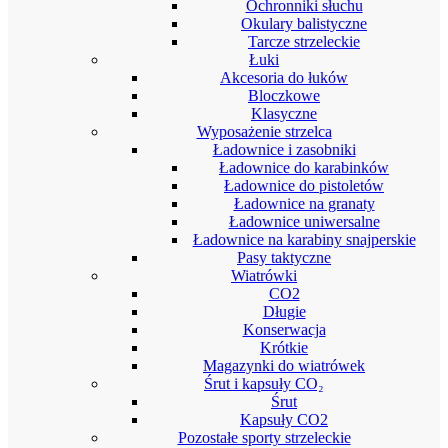
Ochronniki słuchu
Okulary balistyczne
Tarcze strzeleckie
Łuki
Akcesoria do łuków
Bloczkowe
Klasyczne
Wyposażenie strzelca
Ładownice i zasobniki
Ładownice do karabinków
Ładownice do pistoletów
Ładownice na granaty
Ładownice uniwersalne
Ładownice na karabiny snajperskie
Pasy taktyczne
Wiatrówki
CO2
Długie
Konserwacja
Krótkie
Magazynki do wiatrówek
Śrut i kapsuły CO₂
Śrut
Kapsuły CO2
Pozostałe sporty strzeleckie