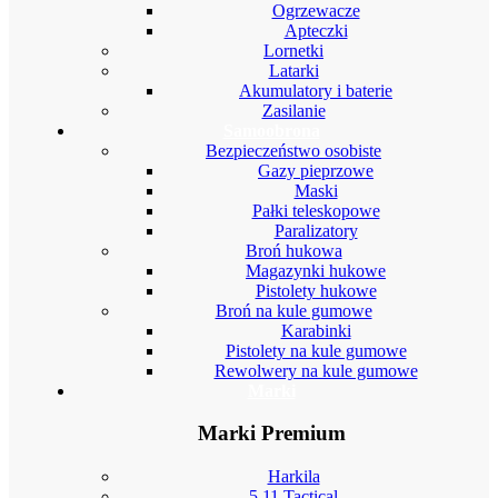
Ogrzewacze
Apteczki
Lornetki
Latarki
Akumulatory i baterie
Zasilanie
Samoobrona
Bezpieczeństwo osobiste
Gazy pieprzowe
Maski
Pałki teleskopowe
Paralizatory
Broń hukowa
Magazynki hukowe
Pistolety hukowe
Broń na kule gumowe
Karabinki
Pistolety na kule gumowe
Rewolwery na kule gumowe
Marki
Marki Premium
Harkila
5.11 Tactical