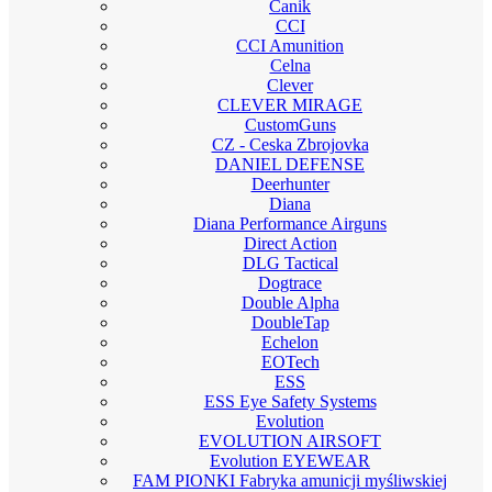
Canik
CCI
CCI Amunition
Celna
Clever
CLEVER MIRAGE
CustomGuns
CZ - Ceska Zbrojovka
DANIEL DEFENSE
Deerhunter
Diana
Diana Performance Airguns
Direct Action
DLG Tactical
Dogtrace
Double Alpha
DoubleTap
Echelon
EOTech
ESS
ESS Eye Safety Systems
Evolution
EVOLUTION AIRSOFT
Evolution EYEWEAR
FAM PIONKI Fabryka amunicji myśliwskiej