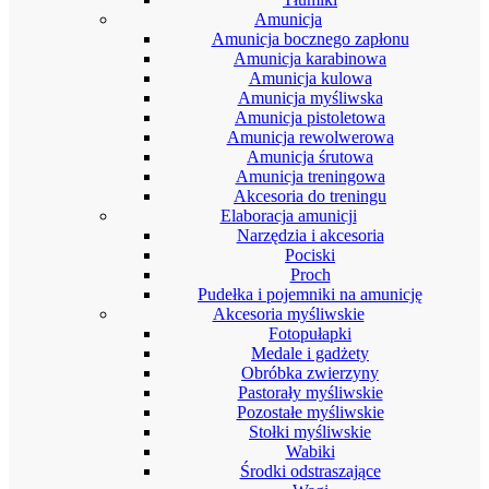
Amunicja
Amunicja bocznego zapłonu
Amunicja karabinowa
Amunicja kulowa
Amunicja myśliwska
Amunicja pistoletowa
Amunicja rewolwerowa
Amunicja śrutowa
Amunicja treningowa
Akcesoria do treningu
Elaboracja amunicji
Narzędzia i akcesoria
Pociski
Proch
Pudełka i pojemniki na amunicję
Akcesoria myśliwskie
Fotopułapki
Medale i gadżety
Obróbka zwierzyny
Pastorały myśliwskie
Pozostałe myśliwskie
Stołki myśliwskie
Wabiki
Środki odstraszające