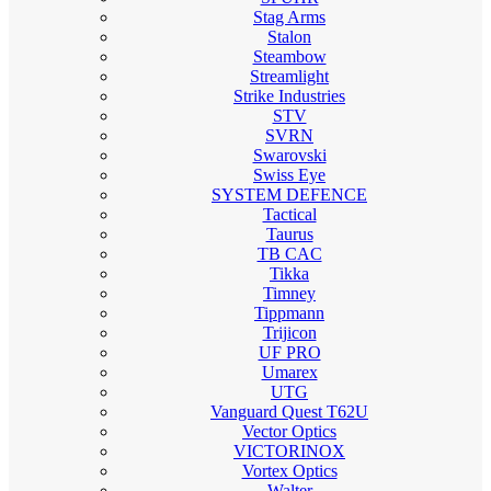
Stag Arms
Stalon
Steambow
Streamlight
Strike Industries
STV
SVRN
Swarovski
Swiss Eye
SYSTEM DEFENCE
Tactical
Taurus
TB CAC
Tikka
Timney
Tippmann
Trijicon
UF PRO
Umarex
UTG
Vanguard Quest T62U
Vector Optics
VICTORINOX
Vortex Optics
Walter