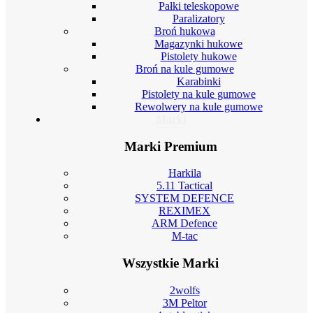
Pałki teleskopowe
Paralizatory
Broń hukowa
Magazynki hukowe
Pistolety hukowe
Broń na kule gumowe
Karabinki
Pistolety na kule gumowe
Rewolwery na kule gumowe
Marki
Marki Premium
Harkila
5.11 Tactical
SYSTEM DEFENCE
REXIMEX
ARM Defence
M-tac
Wszystkie Marki
2wolfs
3M Peltor