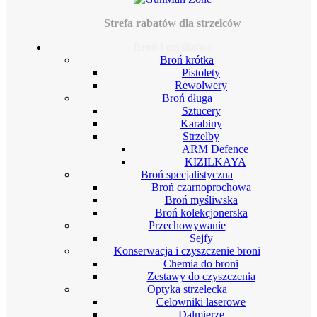
Strefa rabatów dla strzelców
Broń i myślistwo
Broń krótka
Pistolety
Rewolwery
Broń długa
Sztucery
Karabiny
Strzelby
ARM Defence
KIZILKAYA
Broń specjalistyczna
Broń czarnoprochowa
Broń myśliwska
Broń kolekcjonerska
Przechowywanie
Sejfy
Konserwacja i czyszczenie broni
Chemia do broni
Zestawy do czyszczenia
Optyka strzelecka
Celowniki laserowe
Dalmierze