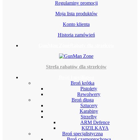
Regulaminy promocji
Moja lista produktów
Konto klienta
Historia zamówień
GunMan Zone
Rabaty dla strzelców
Strefa rabatów dla strzelców
Broń i myślistwo
Broń krótka
Pistolety
Rewolwery
Broń długa
Sztucery
Karabiny
Strzelby
ARM Defence
KIZILKAYA
Broń specjalistyczna
Broń czarnoprochowa