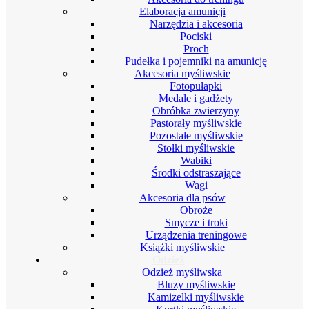
Elaboracja amunicji
Narzędzia i akcesoria
Pociski
Proch
Pudełka i pojemniki na amunicję
Akcesoria myśliwskie
Fotopułapki
Medale i gadżety
Obróbka zwierzyny
Pastorały myśliwskie
Pozostałe myśliwskie
Stołki myśliwskie
Wabiki
Środki odstraszające
Wagi
Akcesoria dla psów
Obroże
Smycze i troki
Urządzenia treningowe
Książki myśliwskie
Odzież
Odzież myśliwska
Bluzy myśliwskie
Kamizelki myśliwskie