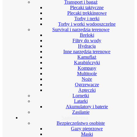
Transport i bagaż
Plecaki taktyczne
Plecaki trekkingowe
Torby i nerki
Torby i worki wodooszczelne
Survival i narzędzia terenowe
Breloki
Filtry do wody
Hydracja
Inne narzędzia terenowe
Kamuflaż
Karabińczyki
Kompasy
Multitoole
Noże
Ogrzewacze
Apteczki
Lornetki
Latarki
Akumulatory i baterie
Zasilanie
Samoobrona
Bezpieczeństwo osobiste
Gazy pieprzowe
Maski