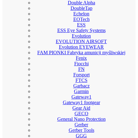
Double Alpha
DoubleTap
Echelon
EOTech
ESS
ESS Eye Safety Systems
Evolution
EVOLUTION AIRSOFT
Evolution EYEWEAR
FAM PIONKI Fabryka amunicji myśliwskiej
Fenix
Fiocchi
FN
Forsport
FTCS
Garbacz
Garmin
Gateway1
Gateway1 footgear
Gear Aid
GECO
General Nano Protection
Gerber
Gerber Tools
GGG