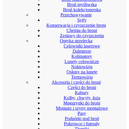
Broń myśliwska
Broń kolekcjonerska
Przechowywanie
Sejfy
Konserwacja i czyszczenie broni
Chemia do broni
Zestawy do czyszczenia
Optyka strzelecka
Celowniki laserowe
Dalmierze
Kolimatory
Lunety celownicze
Noktowizja
Osłony na lunetę
Termowizja
Akcesoria i części do broni
Części do broni
Kabury
Kolby, chwyty, łoża
Magazynki do broni
Montaże i szyny montażowe
Pasy
Podpórki pod broń
Pokrowce i futerały
Tłumiki