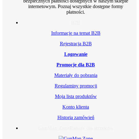
bezpiecznych płatności dostępnych w naszym sklepie
internetowym. Poznaj wszystkie dostępne formy
płatności.
B2B
Informacje na temat B2B
Rejestracja B2B
Logowanie
Promocje dla B2B
Materiały do pobrania
Regulaminy promocji
Moja lista produktów
Konto klienta
Historia zamówień
GunMan Zone
Rabaty dla strzelców