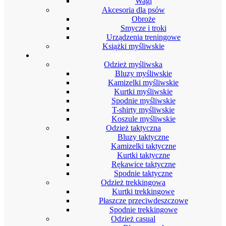
Wagi
Akcesoria dla psów
Obroże
Smycze i troki
Urządzenia treningowe
Książki myśliwskie
Odzież
Odzież myśliwska
Bluzy myśliwskie
Kamizelki myśliwskie
Kurtki myśliwskie
Spodnie myśliwskie
T-shirty myśliwskie
Koszule myśliwskie
Odzież taktyczna
Bluzy taktyczne
Kamizelki taktyczne
Kurtki taktyczne
Rękawice taktyczne
Spodnie taktyczne
Odzież trekkingowa
Kurtki trekkingowe
Płaszcze przeciwdeszczowe
Spodnie trekkingowe
Odzież casual