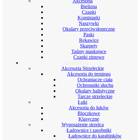
Akcesoria
Bielizna
Czapki
Kominiarki
Naszywki
Okulary przeciwsłoneczne
Paski
Rękawice
Skarpety
Taśmy maskujące
Czapki zimowe
Strzelectwo
Akcesoria Strzeleckie
Akcesoria do treningu
Ochraniacze ciała
Ochronniki słuchu
Okulary balistyczne
Tarcze strzeleckie
Łuki
Akcesoria do łuków
Bloczkowe
Klasyczne
Wyposażenie strzelca
Ładownice i zasobniki
Ładownice do karabinków