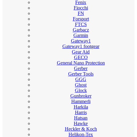
Fenix
Fiocchi
FN
Forsport
FTCS
Garbacz
Garmin
Gateway1
Gateway1 footgear
Gear Aid
GECO
General Nano Protection
Gerber
Gerber Tools
GGG
Ghost
Glock
Gunbroker
Hammerli
Harkila
Harris
Hatsan
Hawke
Heckler & Koch
Helikon-Tex