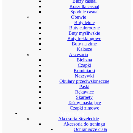
Bluzy casual
Koszulki casual
Spodnie casual
Obuwie
Buty letnie
Buty całoroczne
Buty myśliwskie
Buty trekkingowe
Buty na zimę
Kalosze
Akcesoria
Bielizna
Czapki
Kominiarki
Naszywki
Okulary przeciwsłoneczne
Paski
Rękawice
Skarpety
Taśmy maskujące
Czapki zimowe
Strzelectwo
Akcesoria Strzeleckie
Akcesoria do treningu
Ochraniacze ciała