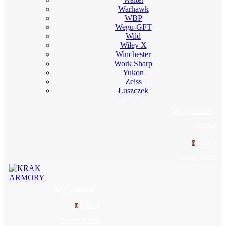
Warhawk
WBP
Wegu-GFT
Wild
Wiley X
Winchester
Work Sharp
Yukon
Zeiss
Łuszczek
My wishlist
0
Szukaj
0,00 zł
0
Twoje konto
My wishlist
0
0,00 zł
0
Twoje konto