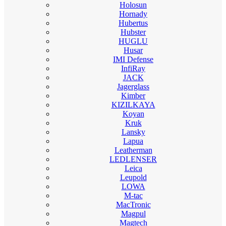
Holosun
Hornady
Hubertus
Hubster
HUGLU
Husar
IMI Defense
InfiRay
JACK
Jagerglass
Kimber
KIZILKAYA
Koyan
Kruk
Lansky
Lapua
Leatherman
LEDLENSER
Leica
Leupold
LOWA
M-tac
MacTronic
Magpul
Magtech