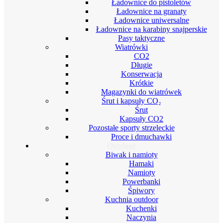
Ładownice do pistoletów
Ładownice na granaty
Ładownice uniwersalne
Ładownice na karabiny snajperskie
Pasy taktyczne
Wiatrówki
CO2
Długie
Konserwacja
Krótkie
Magazynki do wiatrówek
Śrut i kapsuły CO₂
Śrut
Kapsuły CO2
Pozostałe sporty strzeleckie
Proce i dmuchawki
Outdoor
Biwak i namioty
Hamaki
Namioty
Powerbanki
Śpiwory
Kuchnia outdoor
Kuchenki
Naczynia