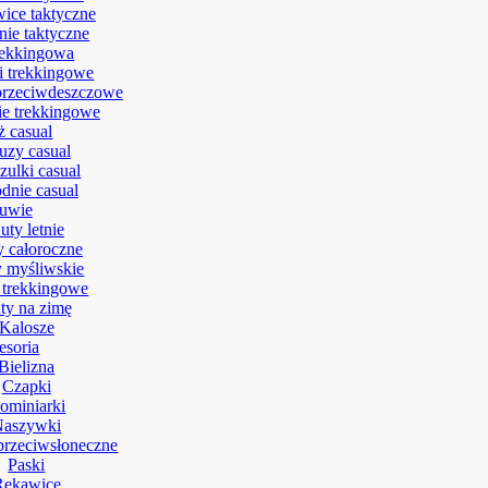
ice taktyczne
nie taktyczne
rekkingowa
i trekkingowe
przeciwdeszczowe
e trekkingowe
ż casual
uzy casual
zulki casual
dnie casual
uwie
uty letnie
y całoroczne
 myśliwskie
 trekkingowe
ty na zimę
Kalosze
esoria
Bielizna
Czapki
ominiarki
Naszywki
przeciwsłoneczne
Paski
Rękawice