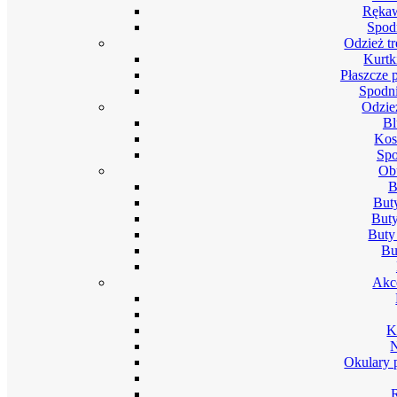
Rękaw
Spod
Odzież t
Kurtk
Płaszcze 
Spodni
Odzie
Bl
Kos
Spo
Ob
B
But
Buty
Buty
Bu
Akc
K
Okulary 