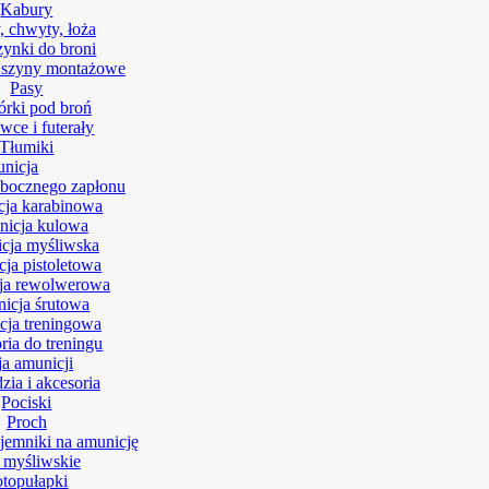
Kabury
, chwyty, łoża
ynki do broni
 szyny montażowe
Pasy
rki pod broń
wce i futerały
Tłumiki
nicja
bocznego zapłonu
ja karabinowa
icja kulowa
cja myśliwska
ja pistoletowa
ja rewolwerowa
icja śrutowa
ja treningowa
ria do treningu
ja amunicji
zia i akcesoria
Pociski
Proch
ojemniki na amunicję
 myśliwskie
otopułapki