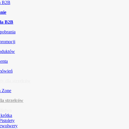
ja B2B
nie
la B2B
 pobrania
promocji
roduktów
ienta
amówień
y dla strzelców
la strzelców
listwo
 krótka
Pistolety
ewolwery