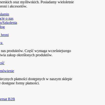
nerskich oraz myśliwskich. Posiadamy wieloletnie
broni i akcesoriów.
ulamin
cje o nas
o/Szkolenia
log
wa
z nas produktów. Część wymaga wcześniejszego
liwia zakup określonych produktów.
amówienie
piecznych płatności dostępnych w naszym sklepie
 dostępne formy płatności.
 temat B2B