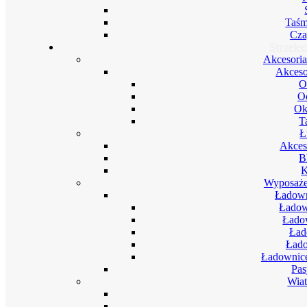
Taśm
Cza
Strzele
Akcesoria
Akceso
O
Oc
Ok
T
Ł
Akces
B
K
Wyposażen
Ładown
Ładow
Ładow
Ład
Łado
Ładownice
Pas
Wia