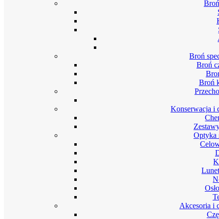
Broń
Broń spec
Broń c
Bro
Broń 
Przech
Konserwacja i 
Chem
Zestawy
Optyka 
Celow
D
K
Lunet
N
Osło
T
Akcesoria i 
Czę