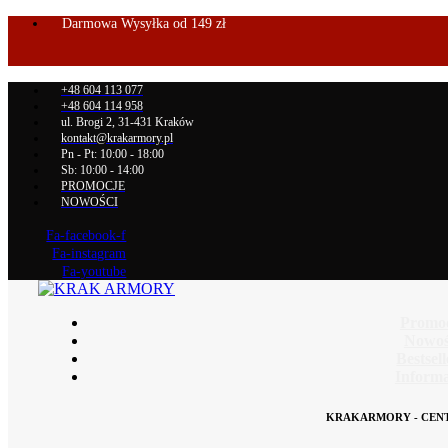
Darmowa Wysyłka od 149 zł
+48 604 113 077
+48 604 114 958
ul. Brogi 2, 31-431 Kraków
kontakt@krakarmory.pl
Pn - Pt: 10:00 - 18:00
Sb: 10:00 - 14:00
PROMOCJE
NOWOŚCI
Fa-facebook-f
Fa-instagram
Fa-youtube
Promo
Nowoś
Bestsel
Informa
KRAKARMORY - CEN