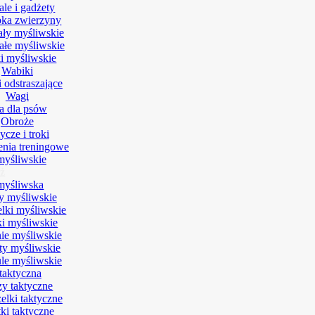
le i gadżety
ka zwierzyny
ały myśliwskie
ałe myśliwskie
ki myśliwskie
Wabiki
 odstraszające
Wagi
a dla psów
Obroże
cze i troki
nia treningowe
myśliwskie
ż
myśliwska
y myśliwskie
lki myśliwskie
ki myśliwskie
ie myśliwskie
rty myśliwskie
le myśliwskie
taktyczna
zy taktyczne
elki taktyczne
ki taktyczne