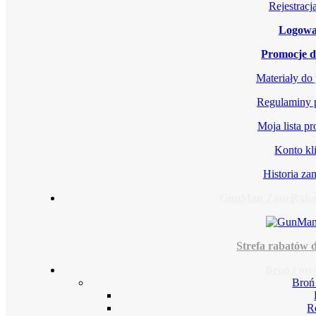
Rejestrac
Logowa
Promocje d
Materiały do
Regulaminy 
Moja lista p
Konto kl
Historia z
GunMan Zone
Rabat
Strefa rabatów d
Broń i myś
Broń
R