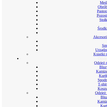
Meda
Obrób
Pastor
Pozost
Stoł
Środki
Akcesori
Smy
Urządze
Książki 
Odzie
Odzież 
Bluz
Kamize
Kurt
Spodn
T-shi
Koszu
Odzież 
Blu
Kamiz
Kurt