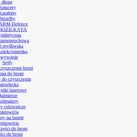
 długa
Sztucery
Karabiny
Strzelby
ARM Defence
KIZILKAYA
jalistyczna
zarnoprochowa
ń myśliwska
kolekcjonerska
owywanie
Sejfy
czyszczenie broni
ia do broni
 do czyszczenia
strzelecka
niki laserowe
almierze
olimatory
y celownicze
oktowizja
ny na lunetę
ermowizja
części do broni
ści do broni