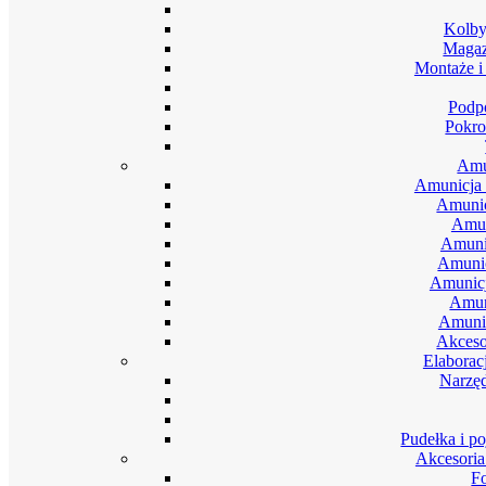
Kolby
Magaz
Montaże i
Podpó
Pokro
Amu
Amunicja 
Amunic
Amun
Amuni
Amunic
Amunic
Amun
Amunic
Akceso
Elaborac
Narzęd
Pudełka i p
Akcesoria
F