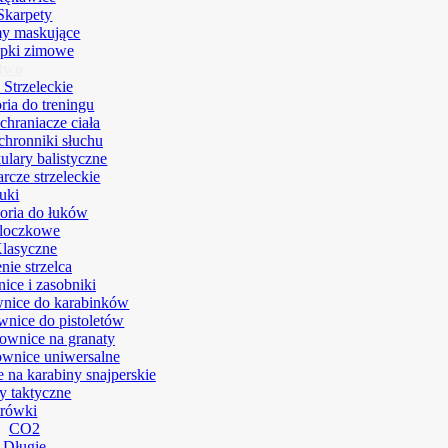
Skarpety
y maskujące
pki zimowe
ctwo
 Strzeleckie
ria do treningu
chraniacze ciała
hronniki słuchu
ulary balistyczne
arcze strzeleckie
uki
oria do łuków
loczkowe
lasyczne
ie strzelca
ice i zasobniki
nice do karabinków
nice do pistoletów
ownice na granaty
wnice uniwersalne
 na karabiny snajperskie
y taktyczne
trówki
CO2
Długie