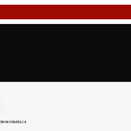
cje
ci
lery
cje
TRUM STRZELCA