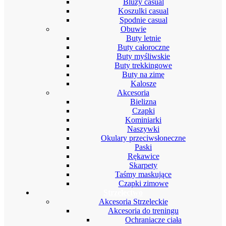
Bluzy casual
Koszulki casual
Spodnie casual
Obuwie
Buty letnie
Buty całoroczne
Buty myśliwskie
Buty trekkingowe
Buty na zimę
Kalosze
Akcesoria
Bielizna
Czapki
Kominiarki
Naszywki
Okulary przeciwsłoneczne
Paski
Rękawice
Skarpety
Taśmy maskujące
Czapki zimowe
Strzelectwo
Akcesoria Strzeleckie
Akcesoria do treningu
Ochraniacze ciała