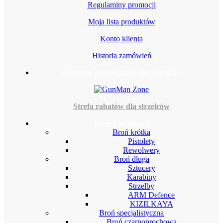
Regulaminy promocji
Moja lista produktów
Konto klienta
Historia zamówień
GunMan Zone
Rabaty dla strzelców
Strefa rabatów dla strzelców
Broń i myślistwo
Broń krótka
Pistolety
Rewolwery
Broń długa
Sztucery
Karabiny
Strzelby
ARM Defence
KIZILKAYA
Broń specjalistyczna
Broń czarnoprochowa