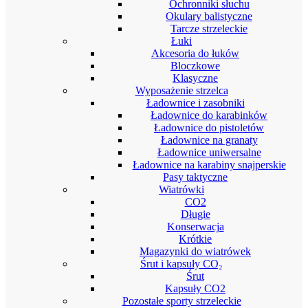
Ochronniki słuchu
Okulary balistyczne
Tarcze strzeleckie
Łuki
Akcesoria do łuków
Bloczkowe
Klasyczne
Wyposażenie strzelca
Ładownice i zasobniki
Ładownice do karabinków
Ładownice do pistoletów
Ładownice na granaty
Ładownice uniwersalne
Ładownice na karabiny snajperskie
Pasy taktyczne
Wiatrówki
CO2
Długie
Konserwacja
Krótkie
Magazynki do wiatrówek
Śrut i kapsuły CO₂
Śrut
Kapsuły CO2
Pozostałe sporty strzeleckie