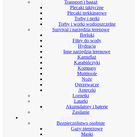
Transport i bagaż
Plecaki taktyczne
Plecaki trekkingowe
Torby i nerki
Torby i worki wodooszczelne
Survival i narzędzia terenowe
Breloki
Filtry do wody
Hydracja
Inne narzędzia terenowe
Kamuflaż
Karabińczyki
Kompasy
Multitoole
Noże
Ogrzewacze
Apteczki
Lornetki
Latarki
Akumulatory i baterie
Zasilanie
Samoobrona
Bezpieczeństwo osobiste
Gazy pieprzowe
Maski