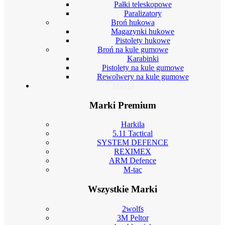
Pałki teleskopowe
Paralizatory
Broń hukowa
Magazynki hukowe
Pistolety hukowe
Broń na kule gumowe
Karabinki
Pistolety na kule gumowe
Rewolwery na kule gumowe
Marki
Marki Premium
Harkila
5.11 Tactical
SYSTEM DEFENCE
REXIMEX
ARM Defence
M-tac
Wszystkie Marki
2wolfs
3M Peltor