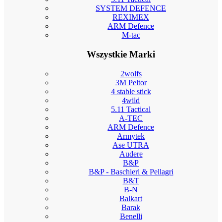
SYSTEM DEFENCE
REXIMEX
ARM Defence
M-tac
Wszystkie Marki
2wolfs
3M Peltor
4 stable stick
4wild
5.11 Tactical
A-TEC
ARM Defence
Armytek
Ase UTRA
Audere
B&P
B&P - Baschieri & Pellagri
B&T
B-N
Balkart
Barak
Benelli