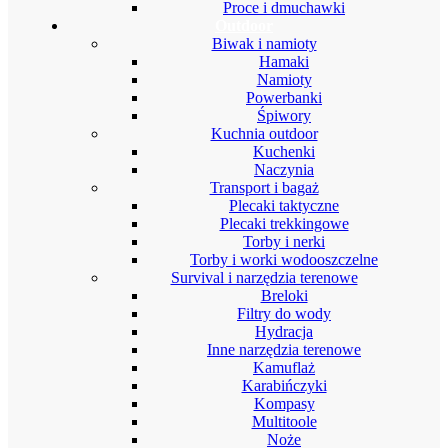
Proce i dmuchawki
Outdoor
Biwak i namioty
Hamaki
Namioty
Powerbanki
Śpiwory
Kuchnia outdoor
Kuchenki
Naczynia
Transport i bagaż
Plecaki taktyczne
Plecaki trekkingowe
Torby i nerki
Torby i worki wodooszczelne
Survival i narzędzia terenowe
Breloki
Filtry do wody
Hydracja
Inne narzędzia terenowe
Kamuflaż
Karabińczyki
Kompasy
Multitoole
Noże