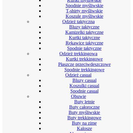
Kurtki myśliwskie
Spodnie myśliwskie
T-shirty myśliwskie
Koszule myśliwskie
Odzież taktyczna
Bluzy taktyczne
Kamizelki taktyczne
Kurtki taktyczne
Rękawice taktyczne
Spodnie taktyczne
Odzież trekkingowa
Kurtki trekkingowe
Płaszcze przeciwdeszczowe
Spodnie trekkingowe
Odzież casual
Bluzy casual
Koszulki casual
Spodnie casual
Obuwie
Buty letnie
Buty całoroczne
Buty myśliwskie
Buty trekkingowe
Buty na zimę
Kalosze