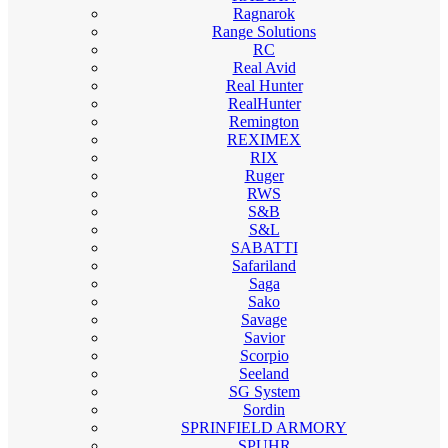
Ragnarok
Range Solutions
RC
Real Avid
Real Hunter
RealHunter
Remington
REXIMEX
RIX
Ruger
RWS
S&B
S&L
SABATTI
Safariland
Saga
Sako
Savage
Savior
Scorpio
Seeland
SG System
Sordin
SPRINFIELD ARMORY
SPUHR