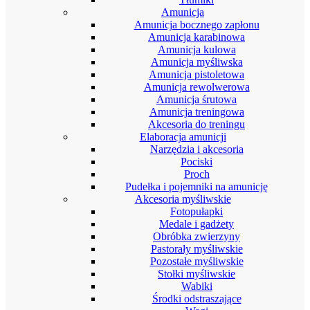
Amunicja
Amunicja bocznego zapłonu
Amunicja karabinowa
Amunicja kulowa
Amunicja myśliwska
Amunicja pistoletowa
Amunicja rewolwerowa
Amunicja śrutowa
Amunicja treningowa
Akcesoria do treningu
Elaboracja amunicji
Narzędzia i akcesoria
Pociski
Proch
Pudełka i pojemniki na amunicję
Akcesoria myśliwskie
Fotopułapki
Medale i gadżety
Obróbka zwierzyny
Pastorały myśliwskie
Pozostałe myśliwskie
Stołki myśliwskie
Wabiki
Środki odstraszające