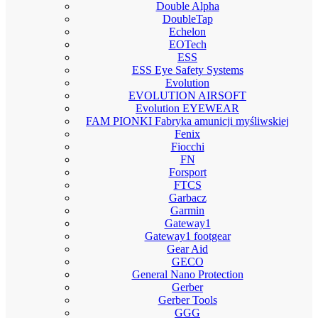
Double Alpha
DoubleTap
Echelon
EOTech
ESS
ESS Eye Safety Systems
Evolution
EVOLUTION AIRSOFT
Evolution EYEWEAR
FAM PIONKI Fabryka amunicji myśliwskiej
Fenix
Fiocchi
FN
Forsport
FTCS
Garbacz
Garmin
Gateway1
Gateway1 footgear
Gear Aid
GECO
General Nano Protection
Gerber
Gerber Tools
GGG