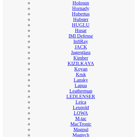
Holosun
Hornady
Hubertus
Hubster
HUGLU
Husar
IMI Defense
InfiRay
JACK
Jagerglass
Kimber
KIZILKAYA
Koyan
Kruk
Lansky
Lapua
Leatherman
LEDLENSER
Leica
Leupold
LOWA
M-tac
MacTronic
Magpul
Magtech