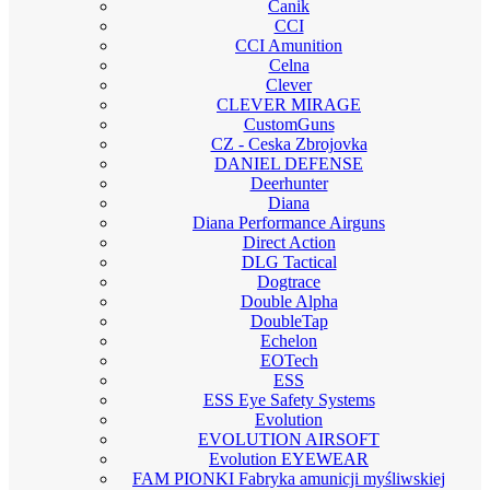
Canik
CCI
CCI Amunition
Celna
Clever
CLEVER MIRAGE
CustomGuns
CZ - Ceska Zbrojovka
DANIEL DEFENSE
Deerhunter
Diana
Diana Performance Airguns
Direct Action
DLG Tactical
Dogtrace
Double Alpha
DoubleTap
Echelon
EOTech
ESS
ESS Eye Safety Systems
Evolution
EVOLUTION AIRSOFT
Evolution EYEWEAR
FAM PIONKI Fabryka amunicji myśliwskiej