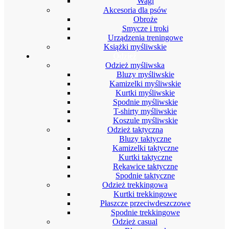
Wagi
Akcesoria dla psów
Obroże
Smycze i troki
Urządzenia treningowe
Książki myśliwskie
Odzież
Odzież myśliwska
Bluzy myśliwskie
Kamizelki myśliwskie
Kurtki myśliwskie
Spodnie myśliwskie
T-shirty myśliwskie
Koszule myśliwskie
Odzież taktyczna
Bluzy taktyczne
Kamizelki taktyczne
Kurtki taktyczne
Rękawice taktyczne
Spodnie taktyczne
Odzież trekkingowa
Kurtki trekkingowe
Płaszcze przeciwdeszczowe
Spodnie trekkingowe
Odzież casual