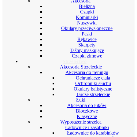
Akcesoria
Bielizna
Czapki
Kominiarki
Naszywki
Okulary przeciwsłoneczne
Paski
Rękawice
Skarpety
Taśmy maskujące
Czapki zimowe
Strzelectwo
Akcesoria Strzeleckie
Akcesoria do treningu
Ochraniacze ciała
Ochronniki słuchu
Okulary balistyczne
Tarcze strzeleckie
Łuki
Akcesoria do łuków
Bloczkowe
Klasyczne
Wyposażenie strzelca
Ładownice i zasobniki
Ładownice do karabinków