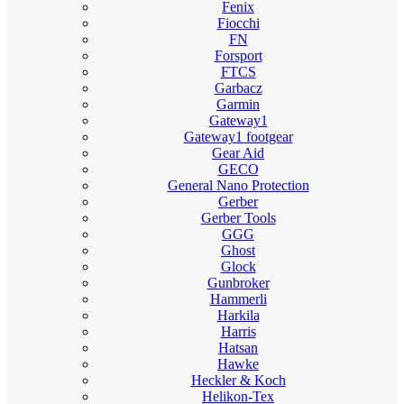
Fenix
Fiocchi
FN
Forsport
FTCS
Garbacz
Garmin
Gateway1
Gateway1 footgear
Gear Aid
GECO
General Nano Protection
Gerber
Gerber Tools
GGG
Ghost
Glock
Gunbroker
Hammerli
Harkila
Harris
Hatsan
Hawke
Heckler & Koch
Helikon-Tex