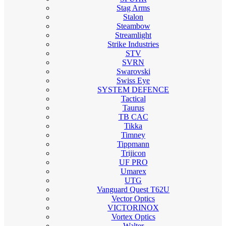
Stag Arms
Stalon
Steambow
Streamlight
Strike Industries
STV
SVRN
Swarovski
Swiss Eye
SYSTEM DEFENCE
Tactical
Taurus
TB CAC
Tikka
Timney
Tippmann
Trijicon
UF PRO
Umarex
UTG
Vanguard Quest T62U
Vector Optics
VICTORINOX
Vortex Optics
Walter