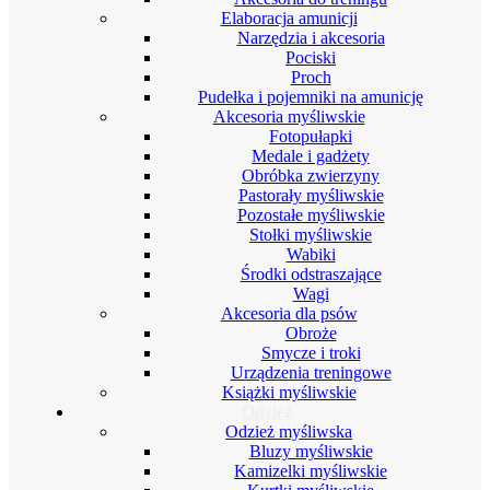
Elaboracja amunicji
Narzędzia i akcesoria
Pociski
Proch
Pudełka i pojemniki na amunicję
Akcesoria myśliwskie
Fotopułapki
Medale i gadżety
Obróbka zwierzyny
Pastorały myśliwskie
Pozostałe myśliwskie
Stołki myśliwskie
Wabiki
Środki odstraszające
Wagi
Akcesoria dla psów
Obroże
Smycze i troki
Urządzenia treningowe
Książki myśliwskie
Odzież
Odzież myśliwska
Bluzy myśliwskie
Kamizelki myśliwskie