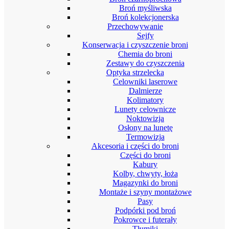
Broń myśliwska
Broń kolekcjonerska
Przechowywanie
Sejfy
Konserwacja i czyszczenie broni
Chemia do broni
Zestawy do czyszczenia
Optyka strzelecka
Celowniki laserowe
Dalmierze
Kolimatory
Lunety celownicze
Noktowizja
Osłony na lunetę
Termowizja
Akcesoria i części do broni
Części do broni
Kabury
Kolby, chwyty, łoża
Magazynki do broni
Montaże i szyny montażowe
Pasy
Podpórki pod broń
Pokrowce i futerały
Tłumiki