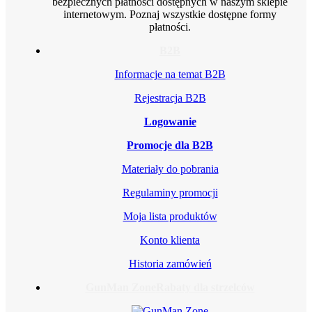
bezpiecznych płatności dostępnych w naszym sklepie
internetowym. Poznaj wszystkie dostępne formy
płatności.
B2B
Informacje na temat B2B
Rejestracja B2B
Logowanie
Promocje dla B2B
Materiały do pobrania
Regulaminy promocji
Moja lista produktów
Konto klienta
Historia zamówień
GunMan Zone
Rabaty dla strzelców