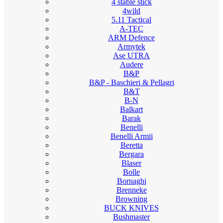
4 stable stick
4wild
5.11 Tactical
A-TEC
ARM Defence
Armytek
Ase UTRA
Audere
B&P
B&P - Baschieri & Pellagri
B&T
B-N
Balkart
Barak
Benelli
Benelli Armii
Beretta
Bergara
Blaser
Bolle
Bornaghi
Brenneke
Browning
BUCK KNIVES
Bushmaster