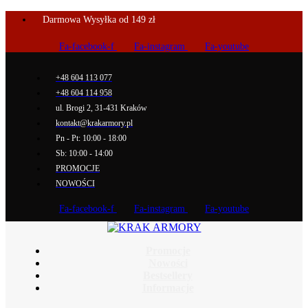
Darmowa Wysyłka od 149 zł
Fa-facebook-f
Fa-instagram
Fa-youtube
+48 604 113 077
+48 604 114 958
ul. Brogi 2, 31-431 Kraków
kontakt@krakarmory.pl
Pn - Pt: 10:00 - 18:00
Sb: 10:00 - 14:00
PROMOCJE
NOWOŚCI
Fa-facebook-f
Fa-instagram
Fa-youtube
Promocje
Nowości
Bestsellery
Informacje