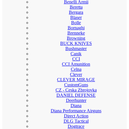
Benelli Armii
Beretta
Bergara
Blaser
Bolle
Bornaghi
Brenneke
Browning
BUCK KNIVES
Bushmaster
Canik
CCI
CCI Amunition
Celna
Clever
CLEVER MIRAGE
CustomGuns
CZ - Ceska Zbrojovka
DANIEL DEFENSE
Deerhunter
Diana
Diana Performance Airguns
Direct Action
DLG Tactical
Dogtrace