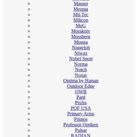
Mauser
Meopta
Mil-Tec
Milicon
MoG
Morakniv
Mossberg
Mugga
Niggeloh
Niwax
Nobel Sport
Norma
Notch
Noxar
Optima by Hatsan
Outdoor Edge
OWB
Pard
Pixfra
POF USA
Primary Arms
Primos
Professor Optiken
Pulsar
RADIAN