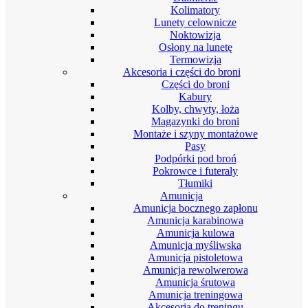
Kolimatory
Lunety celownicze
Noktowizja
Osłony na lunetę
Termowizja
Akcesoria i części do broni
Części do broni
Kabury
Kolby, chwyty, łoża
Magazynki do broni
Montaże i szyny montażowe
Pasy
Podpórki pod broń
Pokrowce i futerały
Tłumiki
Amunicja
Amunicja bocznego zapłonu
Amunicja karabinowa
Amunicja kulowa
Amunicja myśliwska
Amunicja pistoletowa
Amunicja rewolwerowa
Amunicja śrutowa
Amunicja treningowa
Akcesoria do treningu