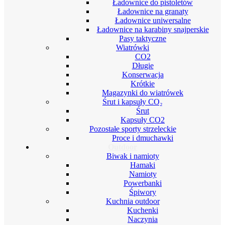
Ładownice do pistoletów
Ładownice na granaty
Ładownice uniwersalne
Ładownice na karabiny snajperskie
Pasy taktyczne
Wiatrówki
CO2
Długie
Konserwacja
Krótkie
Magazynki do wiatrówek
Śrut i kapsuły CO₂
Śrut
Kapsuły CO2
Pozostałe sporty strzeleckie
Proce i dmuchawki
Outdoor
Biwak i namioty
Hamaki
Namioty
Powerbanki
Śpiwory
Kuchnia outdoor
Kuchenki
Naczynia