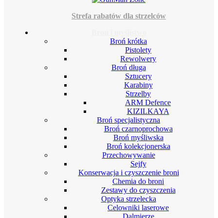
Strefa rabatów dla strzelców
Broń i myślistwo
Broń krótka
Pistolety
Rewolwery
Broń długa
Sztucery
Karabiny
Strzelby
ARM Defence
KIZILKAYA
Broń specjalistyczna
Broń czarnoprochowa
Broń myśliwska
Broń kolekcjonerska
Przechowywanie
Sejfy
Konserwacja i czyszczenie broni
Chemia do broni
Zestawy do czyszczenia
Optyka strzelecka
Celowniki laserowe
Dalmierze