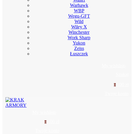
Warhawk
WBP
Wegu-GFT
Wild
Wiley X
Winchester
Work Sharp
Yukon
Zeiss
Łuszczek
My wishlist
0
Szukaj
0,00 zł
0
Twoje konto
My wishlist
0
0,00 zł
0
Twoje konto