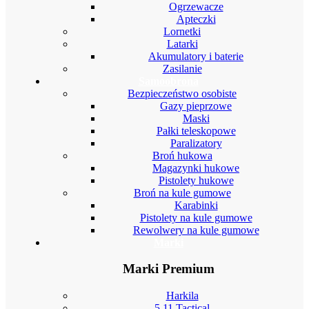
Ogrzewacze
Apteczki
Lornetki
Latarki
Akumulatory i baterie
Zasilanie
Samoobrona
Bezpieczeństwo osobiste
Gazy pieprzowe
Maski
Pałki teleskopowe
Paralizatory
Broń hukowa
Magazynki hukowe
Pistolety hukowe
Broń na kule gumowe
Karabinki
Pistolety na kule gumowe
Rewolwery na kule gumowe
Marki
Marki Premium
Harkila
5.11 Tactical