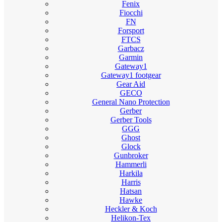
Fenix
Fiocchi
FN
Forsport
FTCS
Garbacz
Garmin
Gateway1
Gateway1 footgear
Gear Aid
GECO
General Nano Protection
Gerber
Gerber Tools
GGG
Ghost
Glock
Gunbroker
Hammerli
Harkila
Harris
Hatsan
Hawke
Heckler & Koch
Helikon-Tex