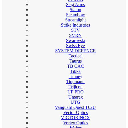
Stag Arms
Stalon
Steambow
Streamlight
Strike Industries
STV
SVRN
Swarovski
Swiss Eye
SYSTEM DEFENCE
Tactical
Taurus
TB CAC
Tikka
Timney
Tippmann
Trijicon
UF PRO
Umarex
UTG
Vanguard Quest T62U
Vector Optics
VICTORINOX
Vortex Optics
Walter