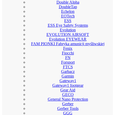
Double Alpha
DoubleTap
Echelon
EOTech
ESS
ESS Eye Safety Systems
Evolution
EVOLUTION AIRSOFT
Evolution EYEWEAR
FAM PIONKI Fabryka amunicji myśliwskiej
Fenix
Fiocchi
FN
Forsport
FTCS
Garbacz
Garmin
Gateway1
Gateway1 footgear
Gear Aid
GECO
General Nano Protection
Gerber
Gerber Tools
GGG