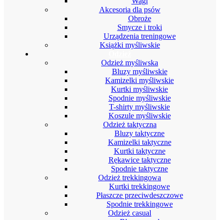
Wagi
Akcesoria dla psów
Obroże
Smycze i troki
Urządzenia treningowe
Książki myśliwskie
Odzież
Odzież myśliwska
Bluzy myśliwskie
Kamizelki myśliwskie
Kurtki myśliwskie
Spodnie myśliwskie
T-shirty myśliwskie
Koszule myśliwskie
Odzież taktyczna
Bluzy taktyczne
Kamizelki taktyczne
Kurtki taktyczne
Rękawice taktyczne
Spodnie taktyczne
Odzież trekkingowa
Kurtki trekkingowe
Płaszcze przeciwdeszczowe
Spodnie trekkingowe
Odzież casual