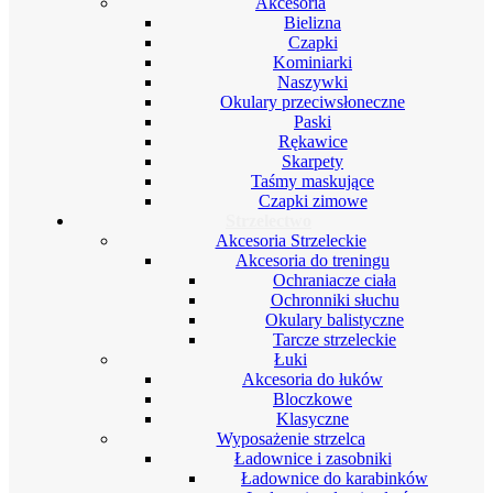
Akcesoria
Bielizna
Czapki
Kominiarki
Naszywki
Okulary przeciwsłoneczne
Paski
Rękawice
Skarpety
Taśmy maskujące
Czapki zimowe
Strzelectwo
Akcesoria Strzeleckie
Akcesoria do treningu
Ochraniacze ciała
Ochronniki słuchu
Okulary balistyczne
Tarcze strzeleckie
Łuki
Akcesoria do łuków
Bloczkowe
Klasyczne
Wyposażenie strzelca
Ładownice i zasobniki
Ładownice do karabinków