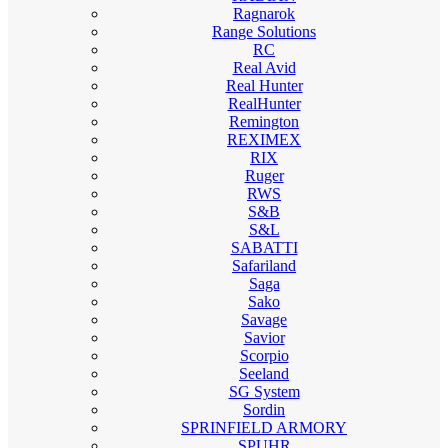
Ragnarok
Range Solutions
RC
Real Avid
Real Hunter
RealHunter
Remington
REXIMEX
RIX
Ruger
RWS
S&B
S&L
SABATTI
Safariland
Saga
Sako
Savage
Savior
Scorpio
Seeland
SG System
Sordin
SPRINFIELD ARMORY
SPUHR