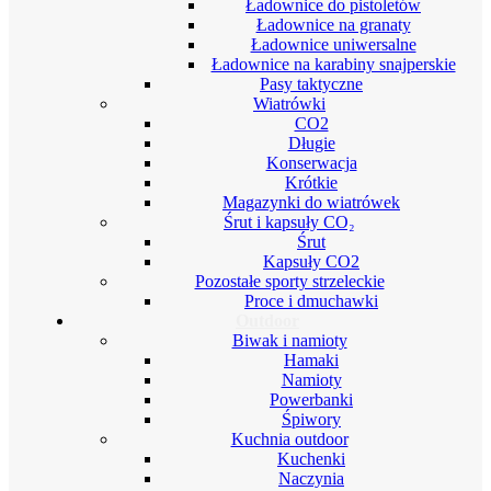
Ładownice do pistoletów
Ładownice na granaty
Ładownice uniwersalne
Ładownice na karabiny snajperskie
Pasy taktyczne
Wiatrówki
CO2
Długie
Konserwacja
Krótkie
Magazynki do wiatrówek
Śrut i kapsuły CO₂
Śrut
Kapsuły CO2
Pozostałe sporty strzeleckie
Proce i dmuchawki
Outdoor
Biwak i namioty
Hamaki
Namioty
Powerbanki
Śpiwory
Kuchnia outdoor
Kuchenki
Naczynia