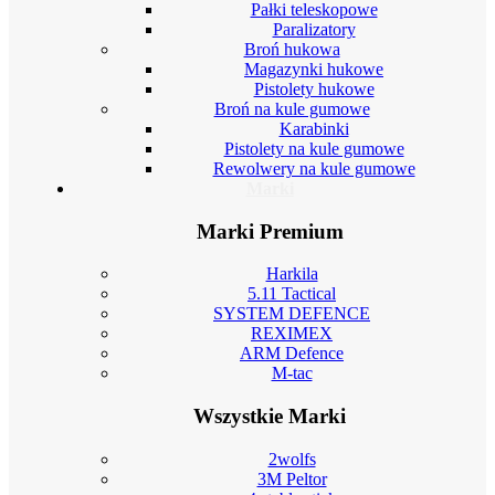
Pałki teleskopowe
Paralizatory
Broń hukowa
Magazynki hukowe
Pistolety hukowe
Broń na kule gumowe
Karabinki
Pistolety na kule gumowe
Rewolwery na kule gumowe
Marki
Marki Premium
Harkila
5.11 Tactical
SYSTEM DEFENCE
REXIMEX
ARM Defence
M-tac
Wszystkie Marki
2wolfs
3M Peltor