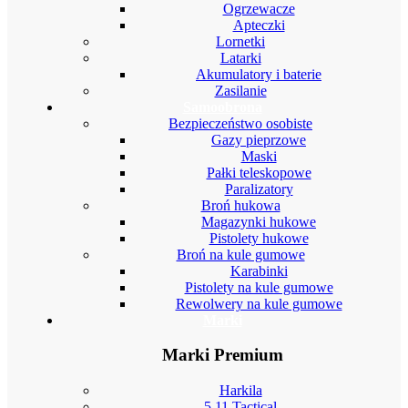
Ogrzewacze
Apteczki
Lornetki
Latarki
Akumulatory i baterie
Zasilanie
Samoobrona
Bezpieczeństwo osobiste
Gazy pieprzowe
Maski
Pałki teleskopowe
Paralizatory
Broń hukowa
Magazynki hukowe
Pistolety hukowe
Broń na kule gumowe
Karabinki
Pistolety na kule gumowe
Rewolwery na kule gumowe
Marki
Marki Premium
Harkila
5.11 Tactical