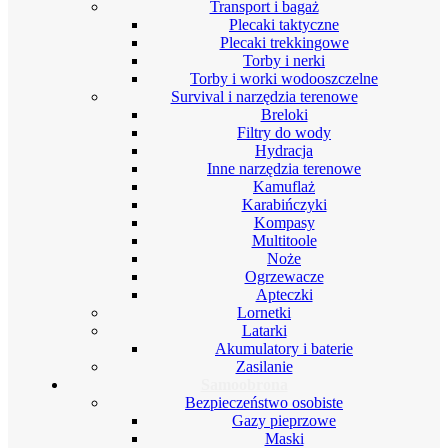
Transport i bagaż
Plecaki taktyczne
Plecaki trekkingowe
Torby i nerki
Torby i worki wodooszczelne
Survival i narzędzia terenowe
Breloki
Filtry do wody
Hydracja
Inne narzędzia terenowe
Kamuflaż
Karabińczyki
Kompasy
Multitoole
Noże
Ogrzewacze
Apteczki
Lornetki
Latarki
Akumulatory i baterie
Zasilanie
Samoobrona
Bezpieczeństwo osobiste
Gazy pieprzowe
Maski