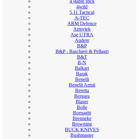
4 stable stick
4wild
5.11 Tactical
A-TEC
ARM Defence
Armytek
Ase UTRA
Audere
B&P
B&P - Baschieri & Pellagri
B&T
B-N
Balkart
Barak
Benelli
Benelli Armii
Beretta
Bergara
Blaser
Bolle
Bornaghi
Brenneke
Browning
BUCK KNIVES
Bushmaster