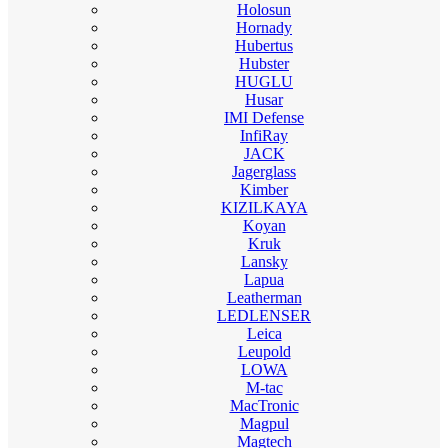
Holosun
Hornady
Hubertus
Hubster
HUGLU
Husar
IMI Defense
InfiRay
JACK
Jagerglass
Kimber
KIZILKAYA
Koyan
Kruk
Lansky
Lapua
Leatherman
LEDLENSER
Leica
Leupold
LOWA
M-tac
MacTronic
Magpul
Magtech