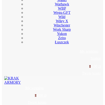
Warhawk
WBP
Wegu-GFT
Wild
Wiley X
Winchester
Work Sharp
Yukon
Zeiss
Łuszczek
My wishlist
0
Szukaj
0,00 zł
0
Twoje konto
My wishlist
0
0,00 zł
0
Twoje konto