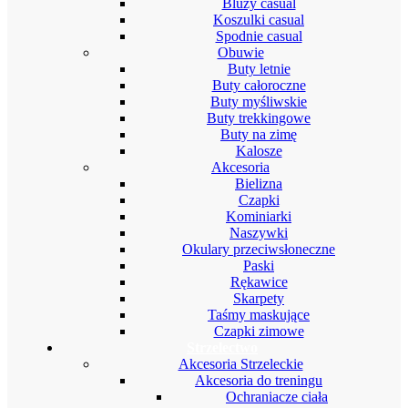
Bluzy casual
Koszulki casual
Spodnie casual
Obuwie
Buty letnie
Buty całoroczne
Buty myśliwskie
Buty trekkingowe
Buty na zimę
Kalosze
Akcesoria
Bielizna
Czapki
Kominiarki
Naszywki
Okulary przeciwsłoneczne
Paski
Rękawice
Skarpety
Taśmy maskujące
Czapki zimowe
Strzelectwo
Akcesoria Strzeleckie
Akcesoria do treningu
Ochraniacze ciała