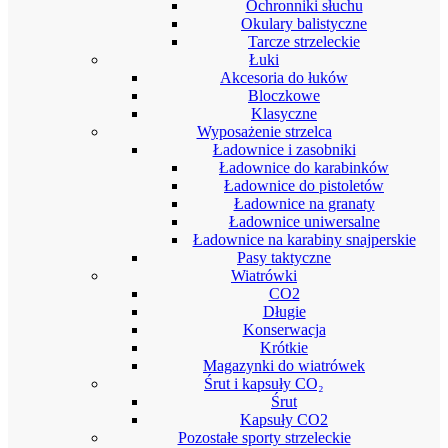
Ochronniki słuchu
Okulary balistyczne
Tarcze strzeleckie
Łuki
Akcesoria do łuków
Bloczkowe
Klasyczne
Wyposażenie strzelca
Ładownice i zasobniki
Ładownice do karabinków
Ładownice do pistoletów
Ładownice na granaty
Ładownice uniwersalne
Ładownice na karabiny snajperskie
Pasy taktyczne
Wiatrówki
CO2
Długie
Konserwacja
Krótkie
Magazynki do wiatrówek
Śrut i kapsuły CO₂
Śrut
Kapsuły CO2
Pozostałe sporty strzeleckie