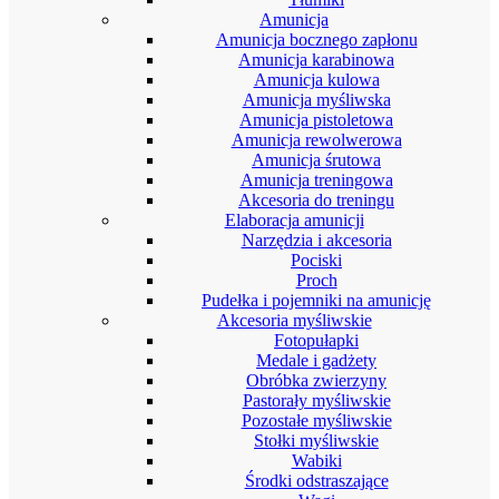
Amunicja
Amunicja bocznego zapłonu
Amunicja karabinowa
Amunicja kulowa
Amunicja myśliwska
Amunicja pistoletowa
Amunicja rewolwerowa
Amunicja śrutowa
Amunicja treningowa
Akcesoria do treningu
Elaboracja amunicji
Narzędzia i akcesoria
Pociski
Proch
Pudełka i pojemniki na amunicję
Akcesoria myśliwskie
Fotopułapki
Medale i gadżety
Obróbka zwierzyny
Pastorały myśliwskie
Pozostałe myśliwskie
Stołki myśliwskie
Wabiki
Środki odstraszające