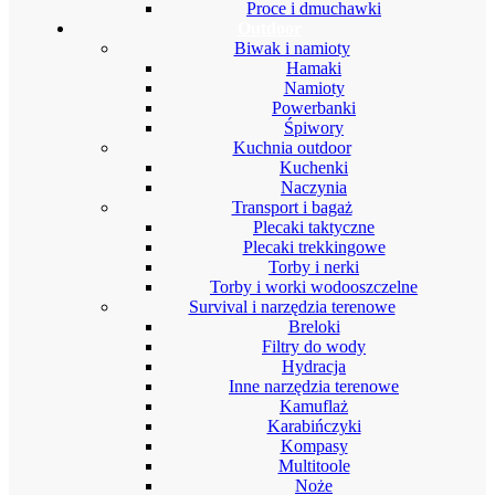
Proce i dmuchawki
Outdoor
Biwak i namioty
Hamaki
Namioty
Powerbanki
Śpiwory
Kuchnia outdoor
Kuchenki
Naczynia
Transport i bagaż
Plecaki taktyczne
Plecaki trekkingowe
Torby i nerki
Torby i worki wodooszczelne
Survival i narzędzia terenowe
Breloki
Filtry do wody
Hydracja
Inne narzędzia terenowe
Kamuflaż
Karabińczyki
Kompasy
Multitoole
Noże