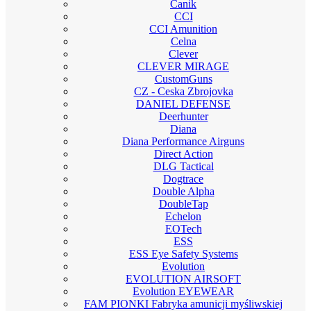
Canik
CCI
CCI Amunition
Celna
Clever
CLEVER MIRAGE
CustomGuns
CZ - Ceska Zbrojovka
DANIEL DEFENSE
Deerhunter
Diana
Diana Performance Airguns
Direct Action
DLG Tactical
Dogtrace
Double Alpha
DoubleTap
Echelon
EOTech
ESS
ESS Eye Safety Systems
Evolution
EVOLUTION AIRSOFT
Evolution EYEWEAR
FAM PIONKI Fabryka amunicji myśliwskiej