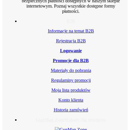
bezpiecznych płatności dostępnych w naszym sklepie
internetowym. Poznaj wszystkie dostępne formy
płatności.
B2B
Informacje na temat B2B
Rejestracja B2B
Logowanie
Promocje dla B2B
Materiały do pobrania
Regulaminy promocji
Moja lista produktów
Konto klienta
Historia zamówień
GunMan Zone
Rabaty dla strzelców