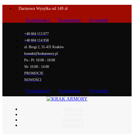
Darmowa Wysyłka od 149 zł
Fa-facebook-f
Fa-instagram
Fa-youtube
+48 604 113 077
+48 604 114 958
ul. Brogi 2, 31-431 Kraków
kontakt@krakarmory.pl
Pn - Pt: 10:00 - 18:00
Sb: 10:00 - 14:00
PROMOCJE
NOWOŚCI
Fa-facebook-f
Fa-instagram
Fa-youtube
Promocje
Nowości
Bestsellery
Informacje