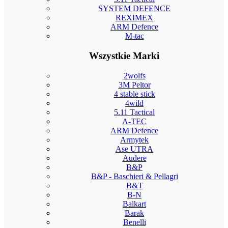
SYSTEM DEFENCE
REXIMEX
ARM Defence
M-tac
Wszystkie Marki
2wolfs
3M Peltor
4 stable stick
4wild
5.11 Tactical
A-TEC
ARM Defence
Armytek
Ase UTRA
Audere
B&P
B&P - Baschieri & Pellagri
B&T
B-N
Balkart
Barak
Benelli