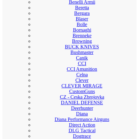
Benelli Armii
Beretta
Bergara
Blaser
Bolle
Bornaghi
Brenneke
Browning
BUCK KNIVES
Bushmaster
Canik
CCI
CCI Amunition
Celna
Clever
CLEVER MIRAGE
CustomGuns
CZ - Ceska Zbrojovka
DANIEL DEFENSE
Deerhunter
Diana
Diana Performance Airguns
Direct Action
DLG Tactical
Dogtrace