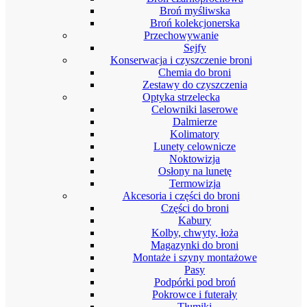
Broń myśliwska
Broń kolekcjonerska
Przechowywanie
Sejfy
Konserwacja i czyszczenie broni
Chemia do broni
Zestawy do czyszczenia
Optyka strzelecka
Celowniki laserowe
Dalmierze
Kolimatory
Lunety celownicze
Noktowizja
Osłony na lunetę
Termowizja
Akcesoria i części do broni
Części do broni
Kabury
Kolby, chwyty, łoża
Magazynki do broni
Montaże i szyny montażowe
Pasy
Podpórki pod broń
Pokrowce i futerały
Tłumiki