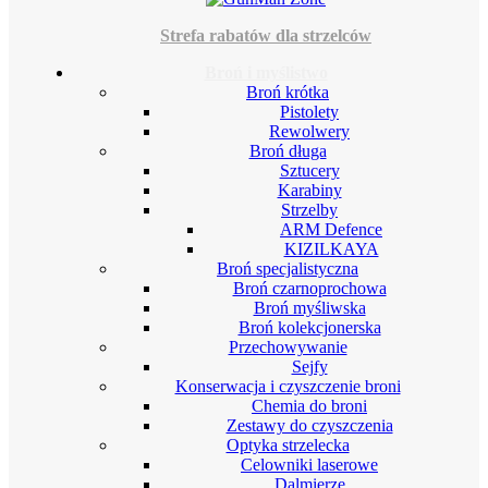
Strefa rabatów dla strzelców
Broń i myślistwo
Broń krótka
Pistolety
Rewolwery
Broń długa
Sztucery
Karabiny
Strzelby
ARM Defence
KIZILKAYA
Broń specjalistyczna
Broń czarnoprochowa
Broń myśliwska
Broń kolekcjonerska
Przechowywanie
Sejfy
Konserwacja i czyszczenie broni
Chemia do broni
Zestawy do czyszczenia
Optyka strzelecka
Celowniki laserowe
Dalmierze