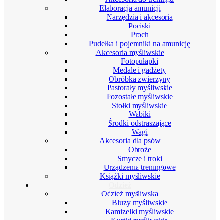
Elaboracja amunicji
Narzędzia i akcesoria
Pociski
Proch
Pudełka i pojemniki na amunicję
Akcesoria myśliwskie
Fotopułapki
Medale i gadżety
Obróbka zwierzyny
Pastorały myśliwskie
Pozostałe myśliwskie
Stołki myśliwskie
Wabiki
Środki odstraszające
Wagi
Akcesoria dla psów
Obroże
Smycze i troki
Urządzenia treningowe
Książki myśliwskie
Odzież
Odzież myśliwska
Bluzy myśliwskie
Kamizelki myśliwskie