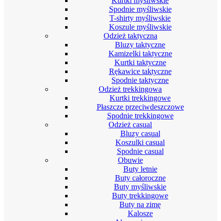
Kurtki myśliwskie
Spodnie myśliwskie
T-shirty myśliwskie
Koszule myśliwskie
Odzież taktyczna
Bluzy taktyczne
Kamizelki taktyczne
Kurtki taktyczne
Rękawice taktyczne
Spodnie taktyczne
Odzież trekkingowa
Kurtki trekkingowe
Płaszcze przeciwdeszczowe
Spodnie trekkingowe
Odzież casual
Bluzy casual
Koszulki casual
Spodnie casual
Obuwie
Buty letnie
Buty całoroczne
Buty myśliwskie
Buty trekkingowe
Buty na zimę
Kalosze