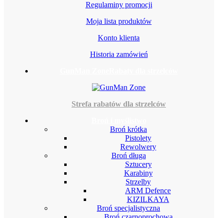
Regulaminy promocji
Moja lista produktów
Konto klienta
Historia zamówień
GunMan Zone
Rabaty dla strzelców
Strefa rabatów dla strzelców
Broń i myślistwo
Broń krótka
Pistolety
Rewolwery
Broń długa
Sztucery
Karabiny
Strzelby
ARM Defence
KIZILKAYA
Broń specjalistyczna
Broń czarnoprochowa