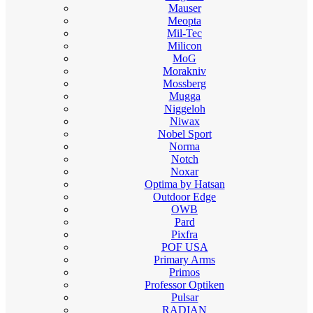
Mauser
Meopta
Mil-Tec
Milicon
MoG
Morakniv
Mossberg
Mugga
Niggeloh
Niwax
Nobel Sport
Norma
Notch
Noxar
Optima by Hatsan
Outdoor Edge
OWB
Pard
Pixfra
POF USA
Primary Arms
Primos
Professor Optiken
Pulsar
RADIAN