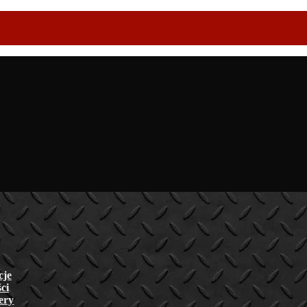
cje
ci
lery