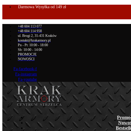
Darmowa Wysyłka od 149 zł
+48 604 113 077
+48 604 114 958
ul. Brogi 2, 31-431 Kraków
kontakt@krakarmory.pl
Pn - Pt: 10:00 - 18:00
Sb: 10:00 - 14:00
PROMOCJE
NOWOŚCI
Fa-facebook-f
Fa-instagram
Fa-youtube
Promo
Nowoś
Bestsel