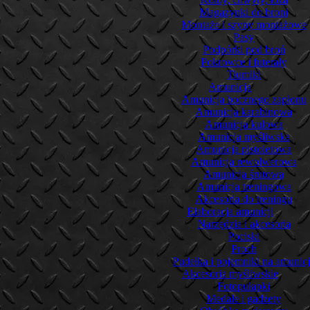
Magazynki do broni
Montaże i szyny montażowe
Pasy
Podpórki pod broń
Pokrowce i futerały
Tłumiki
Amunicja
Amunicja bocznego zapłonu
Amunicja karabinowa
Amunicja kulowa
Amunicja myśliwska
Amunicja pistoletowa
Amunicja rewolwerowa
Amunicja śrutowa
Amunicja treningowa
Akcesoria do treningu
Elaboracja amunicji
Narzędzia i akcesoria
Pociski
Proch
Pudełka i pojemniki na amunic
Akcesoria myśliwskie
Fotopułapki
Medale i gadżety