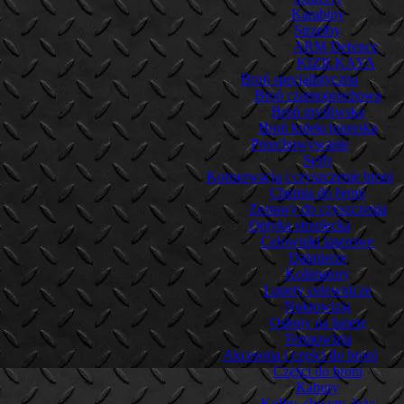
Karabiny
Strzelby
ARM Defence
KIZILKAYA
Broń specjalistyczna
Broń czarnoprochowa
Broń myśliwska
Broń kolekcjonerska
Przechowywanie
Sejfy
Konserwacja i czyszczenie broni
Chemia do broni
Zestawy do czyszczenia
Optyka strzelecka
Celowniki laserowe
Dalmierze
Kolimatory
Lunety celownicze
Noktowizja
Osłony na lunetę
Termowizja
Akcesoria i części do broni
Części do broni
Kabury
Kolby, chwyty, łoża