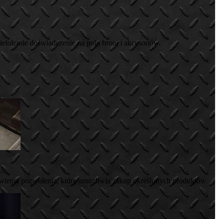
eloletnie doświadczenie na polu broni i akcesoriów.
wienia pozwolenia, które umożliwia zakup określonych produktów.