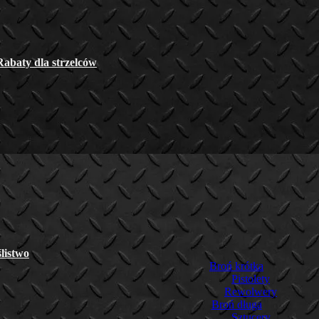
Rabaty dla strzelców
listwo
Broń krótka
Pistolety
Rewolwery
Broń długa
Sztucery