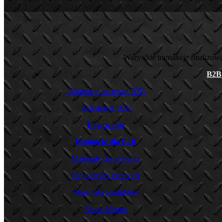
Wszystkie transakcje finalizo
B2B
Informacje na temat B2B
Rejestracja B2B
Logowanie
Promocje dla B2B
Materiały do pobrania
Regulaminy promocji
Moja lista produktów
Konto klienta