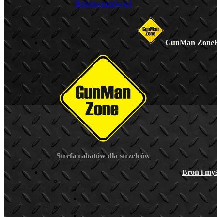
Historia zamówień
GunMan Zone
Strefa rabatów dla strzelców
Broń i myś