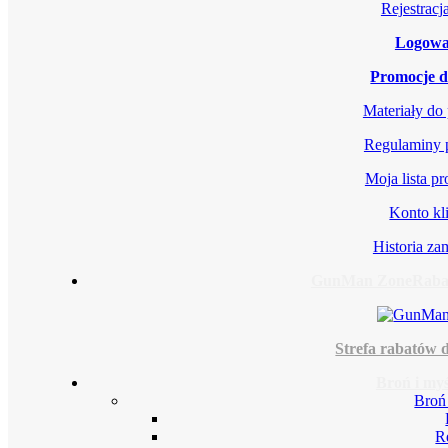
Rejestrac
Logowa
Promocje d
Materiały do
Regulaminy 
Moja lista p
Konto kl
Historia z
GunMan Zone
Rabat
Strefa rabatów d
Broń i myś
Broń
R