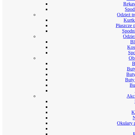
Rękaw
Spod
Odzież t
Kurtk
Płaszcze 
Spodni
Odzie
Bl
Kos
Spo
Ob
B
But
Buty
Buty
Bu
Akc
K
Okulary 