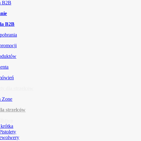
ja B2B
nie
la B2B
 pobrania
promocji
roduktów
ienta
amówień
y dla strzelców
la strzelców
listwo
 krótka
Pistolety
ewolwery