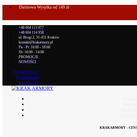
Darmowa Wysyłka od 149 zł
+48 604 113 077
+48 604 114 958
ul. Brogi 2, 31-431 Kraków
kontakt@krakarmory.pl
Pn - Pt: 10:00 - 18:00
Sb: 10:00 - 14:00
PROMOCJE
NOWOŚCI
Fa-facebook-f
Fa-instagram
Fa-youtube
Promo
Nowoś
Bestsel
Informa
KRAKARMORY - CEN