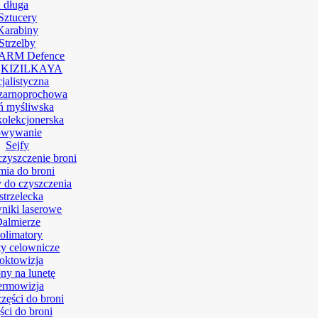
 długa
Sztucery
Karabiny
Strzelby
ARM Defence
KIZILKAYA
jalistyczna
zarnoprochowa
ń myśliwska
kolekcjonerska
owywanie
Sejfy
czyszczenie broni
ia do broni
 do czyszczenia
strzelecka
niki laserowe
almierze
olimatory
y celownicze
oktowizja
ny na lunetę
ermowizja
części do broni
ści do broni