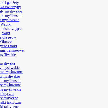
le i gadżety
ka zwierzyny
ały myśliwskie
ałe myśliwskie
ki myśliwskie
Wabiki
 odstraszające
Wagi
a dla psów
Obroże
cze i troki
nia treningowe
myśliwskie
ż
myśliwska
y myśliwskie
lki myśliwskie
ki myśliwskie
ie myśliwskie
rty myśliwskie
le myśliwskie
taktyczna
zy taktyczne
elki taktyczne
ki taktyczne