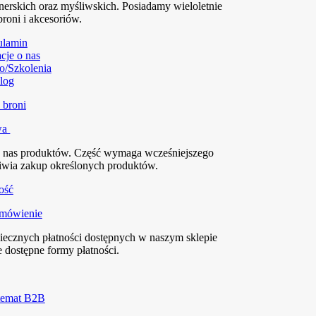
nerskich oraz myśliwskich. Posiadamy wieloletnie
broni i akcesoriów.
ulamin
cje o nas
o/Szkolenia
log
wa
z nas produktów. Część wymaga wcześniejszego
liwia zakup określonych produktów.
amówienie
piecznych płatności dostępnych w naszym sklepie
 dostępne formy płatności.
 temat B2B