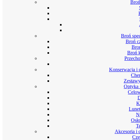
Broń
Broń spec
Broń c
Bro
Broń 
Przech
Konserwacja i 
Chem
Zestawy
Optyka 
Celow
D
K
Lunet
N
Osło
T
Akcesoria i 
Czę