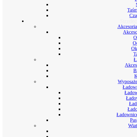
Taśm
Cza
Strzele
Akcesoria
Akceso
O
Oc
Ok
T
Ł
Akces
B
K
Wyposażen
Ładown
Ładow
Ładow
Ład
Łado
Ładownice
Pas
Wia