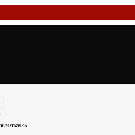
cje
ci
lery
cje
TRUM STRZELCA