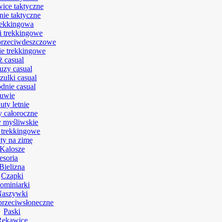
ice taktyczne
nie taktyczne
rekkingowa
i trekkingowe
przeciwdeszczowe
e trekkingowe
ż casual
uzy casual
zulki casual
dnie casual
uwie
uty letnie
y całoroczne
 myśliwskie
 trekkingowe
ty na zimę
Kalosze
esoria
Bielizna
Czapki
ominiarki
Naszywki
przeciwsłoneczne
Paski
Rękawice