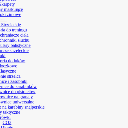
Skarpety
y maskujące
pki zimowe
ctwo
 Strzeleckie
ria do treningu
chraniacze ciała
hronniki słuchu
ulary balistyczne
arcze strzeleckie
uki
oria do łuków
loczkowe
lasyczne
ie strzelca
ice i zasobniki
nice do karabinków
nice do pistoletów
ownice na granaty
wnice uniwersalne
 na karabiny snajperskie
y taktyczne
trówki
CO2
Długie