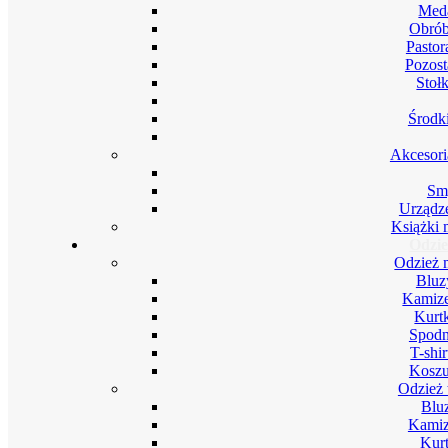
Meda
Obrób
Pastor
Pozost
Stoł
Środki
Akcesori
Smy
Urządze
Książki 
Odzie
Odzież 
Bluz
Kamize
Kurt
Spodn
T-shi
Koszu
Odzież 
Blu
Kamiz
Kurt