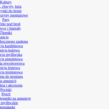
Kabury
, chwyty, łoża
ynki do broni
 szyny montażowe
Pasy
rki pod broń
wce i futerały
Tłumiki
nicja
bocznego zapłonu
ja karabinowa
icja kulowa
cja myśliwska
ja pistoletowa
ja rewolwerowa
icja śrutowa
ja treningowa
ria do treningu
ja amunicji
zia i akcesoria
Pociski
Proch
ojemniki na amunicję
 myśliwskie
otopułapki