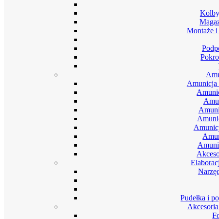
Kolby
Magaz
Montaże i
Podpó
Pokro
Amu
Amunicja 
Amunic
Amun
Amuni
Amunic
Amunic
Amun
Amunic
Akceso
Elaborac
Narzęd
Pudełka i p
Akcesoria
F