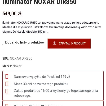
Iluminator NOXAR DIR850
549,00 zł
Iluminator NOXAR DIR850 to zaawansowane urządzenie podczerwieni,
idealne dla myśliwych i strzelców. Gwarantuje doskonałą widoczność w
ciemności dzięki diodzie 850 nm.
Dodaj do listy produktów
help_outline
ZAPYTAJ O PRODUKT
SKU:
NOXAR DIR850
Marka:
Noxar
Darmowa wysyłka do Polski od 149 zł
Masz 30 dni na zwrot tego produktu.
Zakup produkt do 16:00 a wyślemy go tego samego dnia
roboczego.