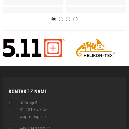
KONTAKT Z NAMI
ul. Brogi 2
31-431 Kraków
woj. małopolski
+48 604 113 077