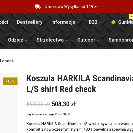
Darmowa Wysyłka od 149 zł
R
ści
Bestsellery
Informacje
B2B
GunMa
Odzież
Strzelectwo
Outdoor
Samoobro
d check
Koszula HARKILA Scandinavi
-15%
L/S shirt Red check
598,00 zł
508,30 zł
Najniższa cena w ciągu 30 dni:
508,30 zł
Koszula HARKILA Scandinavian L/S w intensywnej czerwono-cz
komfort z nowoczesnym stylem. 100% bawełna zapewnia wyg