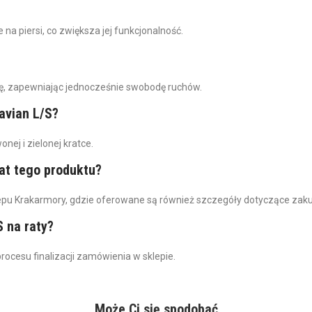
a piersi, co zwiększa jej funkcjonalność.
kę, zapewniając jednocześnie swobodę ruchów.
avian L/S?
ej i zielonej kratce.
at tego produktu?
epu Krakarmory, gdzie oferowane są również szczegóły dotyczące zak
 na raty?
rocesu finalizacji zamówienia w sklepie.
Może Ci się spodobać