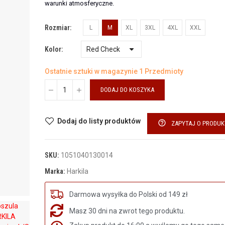
warunki atmosferyczne.
Rozmiar
L
M
XL
3XL
4XL
XXL
Kolor
Ostatnie sztuki w magazynie
1 Przedmioty
DODAJ DO KOSZYKA
Dodaj do listy produktów
help_outline
ZAPYTAJ O PRODUK
SKU:
1051040130014
Marka:
Harkila
Darmowa wysyłka do Polski od 149 zł
Masz 30 dni na zwrot tego produktu.