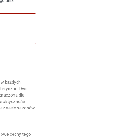
go dnia
ę w każdych
feryczne. Dwie
eznaczona dla
 praktyczność
zez wiele sezonów.
czowe cechy tego