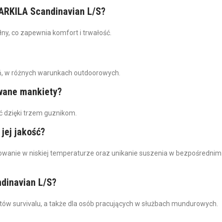
HARKILA Scandinavian L/S?
y, co zapewnia komfort i trwałość.
eń, w różnych warunkach outdoorowych.
wane mankiety?
 dzięki trzem guznikom.
jej jakość?
owanie w niskiej temperaturze oraz unikanie suszenia w bezpośrednim
dinavian L/S?
atów survivalu, a także dla osób pracujących w służbach mundurowych.