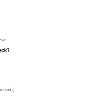
ości.
eck?
o czyni ją