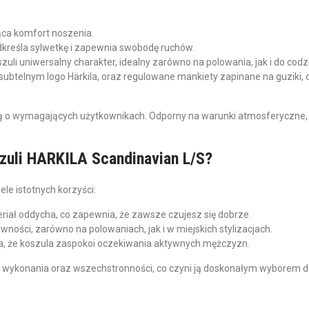
ąca komfort noszenia.
odkreśla sylwetkę i zapewnia swobodę ruchów.
uli uniwersalny charakter, idealny zarówno na polowania, jak i do codzi
 subtelnym logo Härkila, oraz regulowane mankiety zapinane na guziki,
ą o wymagających użytkownikach. Odporny na warunki atmosferyczne, 
szuli HARKILA Scandinavian L/S?
ele istotnych korzyści:
riał oddycha, co zapewnia, że zawsze czujesz się dobrze.
ności, zarówno na polowaniach, jak i w miejskich stylizacjach.
a, że koszula zaspokoi oczekiwania aktywnych mężczyzn.
i wykonania oraz wszechstronności, co czyni ją doskonałym wyborem do