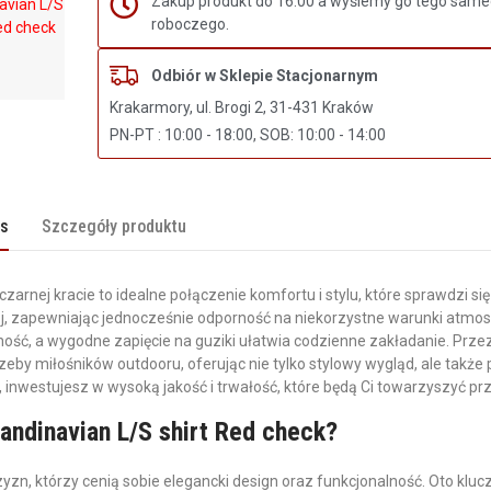
Zakup produkt do 16:00 a wyślemy go tego same
roboczego.
Odbiór w Sklepie Stacjonarnym
Krakarmory, ul. Brogi 2, 31-431 Kraków
PN-PT : 10:00 - 18:00, SOB: 10:00 - 14:00
is
Szczegóły produktu
arnej kracie to idealne połączenie komfortu i stylu, które sprawdzi si
, zapewniając jednocześnie odporność na niekorzystne warunki atmos
lność, a wygodne zapięcie na guziki ułatwia codzienne zakładanie. Prz
eby miłośników outdooru, oferując nie tylko stylowy wygląd, ale także
 inwestujesz w wysoką jakość i trwałość, które będą Ci towarzyszyć pr
andinavian L/S shirt Red check?
zn, którzy cenią sobie elegancki design oraz funkcjonalność. Oto klu