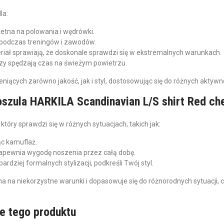
la:
etna na polowania i wędrówki.
podczas treningów i zawodów.
riał sprawiają, że doskonale sprawdzi się w ekstremalnych warunkach.
zy spędzają czas na świeżym powietrzu.
niących zarówno jakość, jak i styl, dostosowując się do różnych aktywn
koszula HARKILA Scandinavian L/S shirt Red ch
tóry sprawdzi się w różnych sytuacjach, takich jak:
ąc kamuflaż.
zapewnia wygodę noszenia przez całą dobę.
ardziej formalnych stylizacji, podkreśli Twój styl.
 na niekorzystne warunki i dopasowuje się do różnorodnych sytuacji, c
e tego produktu