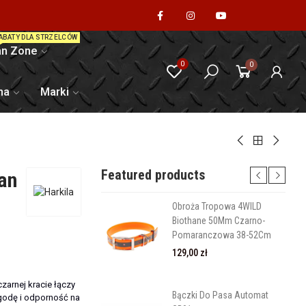
ABATY DLA STRZELCÓW
n Zone
0
0
na
Marki
Featured products
an
Obroża Tropowa 4WILD
Biothane 50Mm Czarno-
Pomaranczowa 38-52Cm
129,00 zł
arnej kracie łączy
Bączki Do Pasa Automat
odę i odporność na