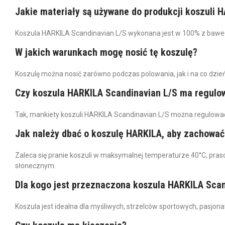
Jakie materiały są używane do produkcji koszuli 
Koszula HARKILA Scandinavian L/S wykonana jest w 100% z bawełn
W jakich warunkach mogę nosić tę koszulę?
Koszulę można nosić zarówno podczas polowania, jak i na co dzi
Czy koszula HARKILA Scandinavian L/S ma regulo
Tak, mankiety koszuli HARKILA Scandinavian L/S można regulować
Jak należy dbać o koszulę HARKILA, aby zachować 
Zaleca się pranie koszuli w maksymalnej temperaturze 40°C, pras
słonecznym.
Dla kogo jest przeznaczona koszula HARKILA Scan
Koszula jest idealna dla myśliwych, strzelców sportowych, pasjon