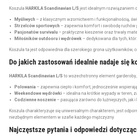
Koszula
HARKILA Scandinavian L/S
jest idealnym rozwiązaniem d
Myśliwych
– z klasycznym wzornictwem i funkcjonalnością, świ
Strzelców sportowych
– zapewnia komfort i swobodę ruchów 
Pasjonatów survivalu
– praktyczne kieszenie oraz trwały mate
Miłośników outdooru i wędrówek
– dedykowana dla tych, któr
Koszula ta jest odpowiednia dla szerokiego grona użytkowników, ce
Do jakich zastosowań idealnie nadaje się 
HARKILA Scandinavian L/S
to wszechstronny element garderoby, k
Polowania
– zapewnia ciepło i komfort, jednocześnie wspieraj
Weekendowe wędrówki
– idealna na krótkie wypady w teren, 
Codzienne noszenie
– pasująca zarówno do luźniejszych, jak i b
Koszula charakteryzuje się uniwersalnym charakterem, jest odporna
niezbędnym elementem w szafie każdego mężczyzny.
Najczęstsze pytania i odpowiedzi dotycząc