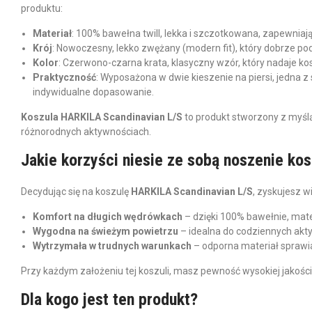
produktu:
Materiał
: 100% bawełna twill, lekka i szczotkowana, zapewniaj
Krój
: Nowoczesny, lekko zwężany (modern fit), który dobrze p
Kolor
: Czerwono-czarna krata, klasyczny wzór, który nadaje kosz
Praktyczność
: Wyposażona w dwie kieszenie na piersi, jedna z
indywidualne dopasowanie.
Koszula HARKILA Scandinavian L/S
to produkt stworzony z myśl
różnorodnych aktywnościach.
Jakie korzyści niesie ze sobą noszenie ko
Decydując się na koszulę
HARKILA Scandinavian L/S
, zyskujesz wi
Komfort na długich wędrówkach
– dzięki 100% bawełnie, mate
Wygodna na świeżym powietrzu
– idealna do codziennych aktyw
Wytrzymała w trudnych warunkach
– odporna materiał sprawi
Przy każdym założeniu tej koszuli, masz pewność wysokiej jakośc
Dla kogo jest ten produkt?