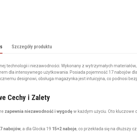
is
Szczegóły produktu
snej technologii i niezawodności. Wykonany z wytrzymałych materiałów
rem dla intensywnego użytkowania. Posiada pojemność 17 nabojów dla
micznemu designowi, obsługa magazynka jest intuicyjna, co podnosi bez
we Cechy i Zalety
óre
zapewnia niezawodność i wygodę
w każdym użyciu. Oto kluczowe c
7 nabojów
, a dla Glocka 19
15+2 naboje
, co przekłada się na dłuższy c