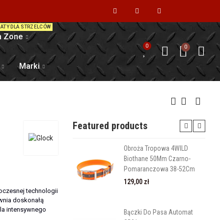
ATY DLA STRZELCÓW
 Zone
0
0
Marki
Featured products
Obroża Tropowa 4WILD
Biothane 50Mm Czarno-
Pomaranczowa 38-52Cm
129,00 zł
oczesnej technologii
ewnia doskonałą
la intensywnego
Bączki Do Pasa Automat