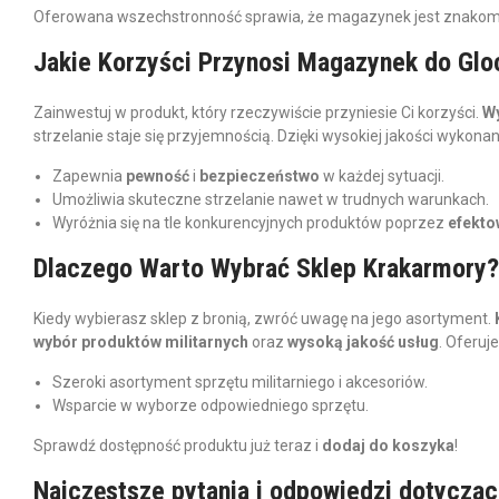
Oferowana wszechstronność sprawia, że magazynek jest znakomit
Jakie Korzyści Przynosi Magazynek do Gloc
Zainwestuj w produkt, który rzeczywiście przyniesie Ci korzyści.
Wy
strzelanie staje się przyjemnością. Dzięki wysokiej jakości wykon
Zapewnia
pewność
i
bezpieczeństwo
w każdej sytuacji.
Umożliwia skuteczne strzelanie nawet w trudnych warunkach.
Wyróżnia się na tle konkurencyjnych produktów poprzez
efekto
Dlaczego Warto Wybrać Sklep Krakarmory?
Kiedy wybierasz sklep z bronią, zwróć uwagę na jego asortyment.
wybór produktów militarnych
oraz
wysoką jakość usług
. Oferuj
Szeroki asortyment sprzętu militarniego i akcesoriów.
Wsparcie w wyborze odpowiedniego sprzętu.
Sprawdź dostępność produktu już teraz i
dodaj do koszyka
!
Najczęstsze pytania i odpowiedzi dotycząc