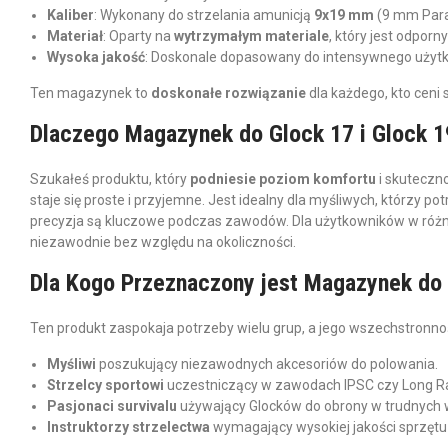
Kaliber
: Wykonany do strzelania amunicją
9x19 mm
(9 mm Parab
Materiał
: Oparty na
wytrzymałym materiale
, który jest odpo
Wysoka jakość
: Doskonale dopasowany do intensywnego użytko
Ten magazynek to
doskonałe rozwiązanie
dla każdego, kto ceni
Dlaczego Magazynek do Glock 17 i Glock 
Szukałeś produktu, który
podniesie poziom komfortu
i skuteczno
staje się proste i przyjemne. Jest idealny dla myśliwych, którzy p
precyzja są kluczowe podczas zawodów. Dla użytkowników w różn
niezawodnie bez względu na okoliczności.
Dla Kogo Przeznaczony jest Magazynek do 
Ten produkt zaspokaja potrzeby wielu grup, a jego wszechstronnoś
Myśliwi
poszukujący niezawodnych akcesoriów do polowania.
Strzelcy sportowi
uczestniczący w zawodach IPSC czy Long Ran
Pasjonaci survivalu
używający Glocków do obrony w trudnych
Instruktorzy strzelectwa
wymagający wysokiej jakości sprzętu