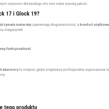
ym wyborem dla każdego, kto ceni sobie wysoką jakość.
k 17 i Glock 19?
trzymałe materiały
zapewniają długowieczność, a
komfort użytkowa
ania, magazynek:
wną funkcjonalność
.
Krakarmory
to miejsce, gdzie znajdziesz profesjonalne wyposażenie t
emy:
e tego produktu