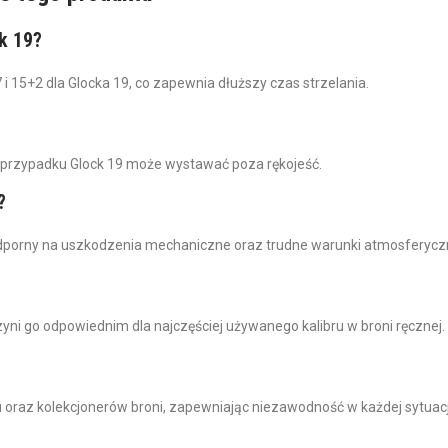
k 19?
15+2 dla Glocka 19, co zapewnia dłuższy czas strzelania.
 w przypadku Glock 19 może wystawać poza rękojeść.
?
odporny na uszkodzenia mechaniczne oraz trudne warunki atmosferycz
ni go odpowiednim dla najczęściej używanego kalibru w broni ręcznej.
u oraz kolekcjonerów broni, zapewniając niezawodność w każdej sytuacj