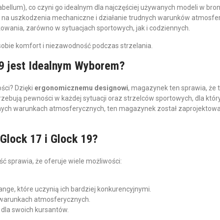
ellum), co czyni go idealnym dla najczęściej używanych modeli w broni
rny na uszkodzenia mechaniczne i działanie trudnych warunków atmosfe
wania, zarówno w sytuacjach sportowych, jak i codziennych.
 sobie komfort i niezawodność podczas strzelania.
19 jest Idealnym Wyborem?
ści? Dzięki
ergonomicznemu designowi
, magazynek ten sprawia, że 
otrzebują pewności w każdej sytuacji oraz strzelców sportowych, dla któr
ych warunkach atmosferycznych, ten magazynek został zaprojektowany
Glock 17 i Glock 19?
ć sprawia, że oferuje wiele możliwości:
ge, które uczynią ich bardziej konkurencyjnymi.
 warunkach atmosferycznych.
 dla swoich kursantów.