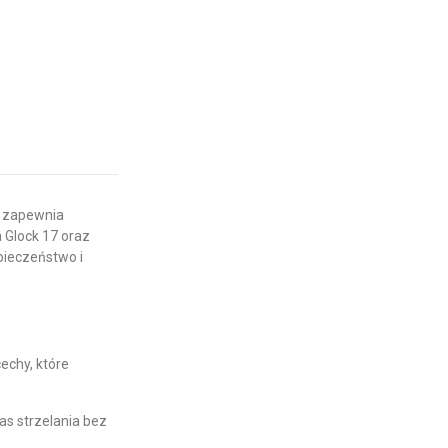
, zapewnia
 Glock 17 oraz
pieczeństwo i
echy, które
zas strzelania bez