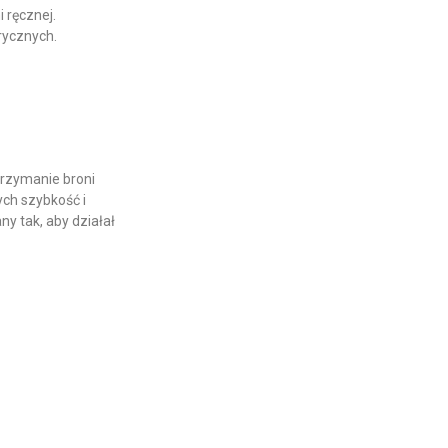
 ręcznej.
rycznych.
trzymanie broni
ych szybkość i
 tak, aby działał