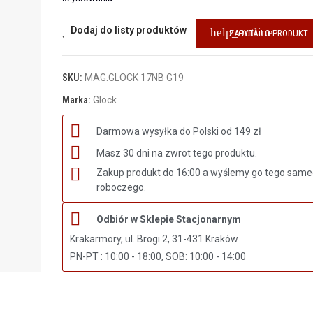
Dodaj do listy produktów
help_outline
ZAPYTAJ O PRODUKT
SKU:
MAG.GLOCK 17NB G19
Marka:
Glock
Darmowa wysyłka do Polski od 149 zł
Masz 30 dni na zwrot tego produktu.
Zakup produkt do 16:00 a wyślemy go tego same
roboczego.
Odbiór w Sklepie Stacjonarnym
Krakarmory, ul. Brogi 2, 31-431 Kraków
PN-PT : 10:00 - 18:00, SOB: 10:00 - 14:00