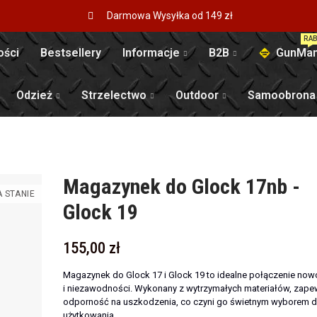
Darmowa Wysyłka od 149 zł
RAB
ści
Bestsellery
Informacje
B2B
GunMan
Odzież
Strzelectwo
Outdoor
Samoobrona
Magazynek do Glock 17nb -
 STANIE
Glock 19
155,00 zł
Magazynek do Glock 17 i Glock 19 to idealne połączenie now
i niezawodności. Wykonany z wytrzymałych materiałów, zap
odporność na uszkodzenia, co czyni go świetnym wyborem d
użytkowania.