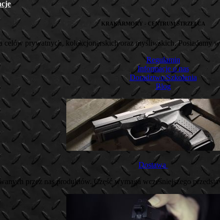
cje
KRAKARMORY - CENTRUM STRZELCA
la celów prywatnych, kolekcjonerskich oraz myśliwskich. Posiadamy wi
Regulamin
Informacje o nas
Doradztwo/Szkolenia
Blog
Dostawa
owanych przez nas produktów. Część wymaga wcześniejszego przedsta