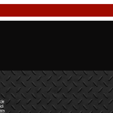
cje
ci
lery