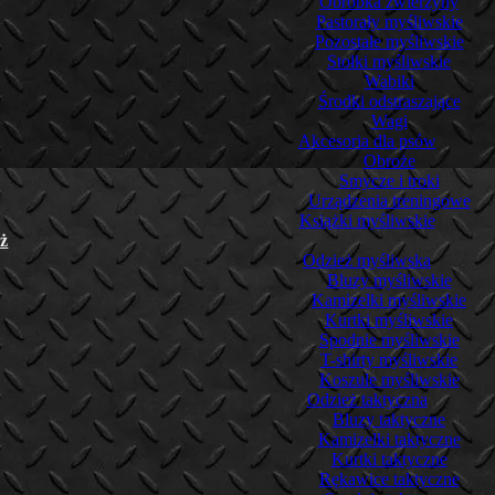
Obróbka zwierzyny
Pastorały myśliwskie
Pozostałe myśliwskie
Stołki myśliwskie
Wabiki
Środki odstraszające
Wagi
Akcesoria dla psów
Obroże
Smycze i troki
Urządzenia treningowe
Książki myśliwskie
ż
Odzież myśliwska
Bluzy myśliwskie
Kamizelki myśliwskie
Kurtki myśliwskie
Spodnie myśliwskie
T-shirty myśliwskie
Koszule myśliwskie
Odzież taktyczna
Bluzy taktyczne
Kamizelki taktyczne
Kurtki taktyczne
Rękawice taktyczne