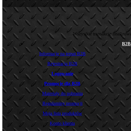
Wszystkie transakcje finalizo
B2B
Informacje na temat B2B
Rejestracja B2B
Logowanie
Promocje dla B2B
Materiały do pobrania
Regulaminy promocji
Moja lista produktów
Konto klienta