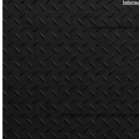
Informa
Dostarczamy militaria d
Poznaj sposoby i koszty dostawy ofer