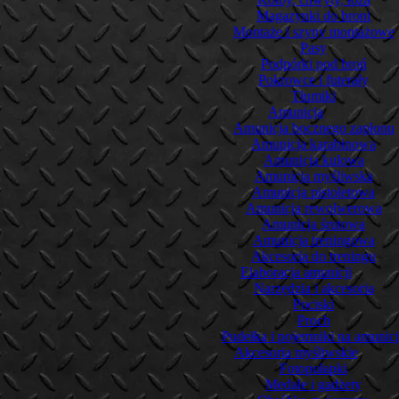
Magazynki do broni
Montaże i szyny montażowe
Pasy
Podpórki pod broń
Pokrowce i futerały
Tłumiki
Amunicja
Amunicja bocznego zapłonu
Amunicja karabinowa
Amunicja kulowa
Amunicja myśliwska
Amunicja pistoletowa
Amunicja rewolwerowa
Amunicja śrutowa
Amunicja treningowa
Akcesoria do treningu
Elaboracja amunicji
Narzędzia i akcesoria
Pociski
Proch
Pudełka i pojemniki na amunic
Akcesoria myśliwskie
Fotopułapki
Medale i gadżety