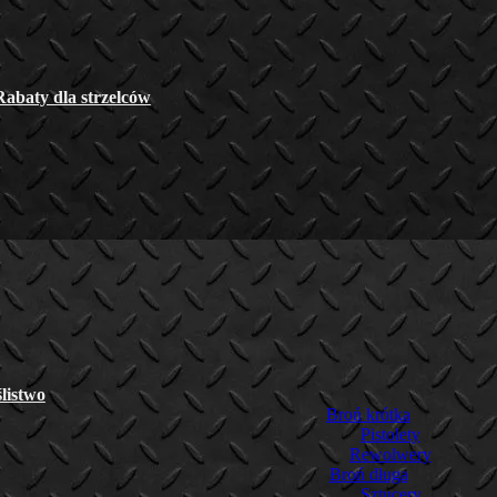
Rabaty dla strzelców
listwo
Broń krótka
Pistolety
Rewolwery
Broń długa
Sztucery