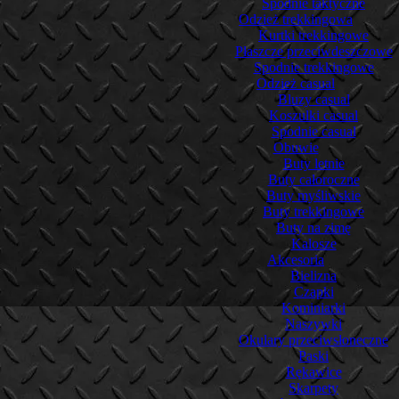
Spodnie taktyczne
Odzież trekkingowa
Kurtki trekkingowe
Płaszcze przeciwdeszczowe
Spodnie trekkingowe
Odzież casual
Bluzy casual
Koszulki casual
Spodnie casual
Obuwie
Buty letnie
Buty całoroczne
Buty myśliwskie
Buty trekkingowe
Buty na zimę
Kalosze
Akcesoria
Bielizna
Czapki
Kominiarki
Naszywki
Okulary przeciwsłoneczne
Paski
Rękawice
Skarpety