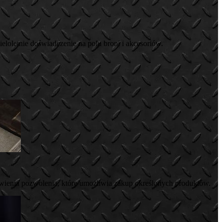
eloletnie doświadczenie na polu broni i akcesoriów.
wienia pozwolenia, które umożliwia zakup określonych produktów.