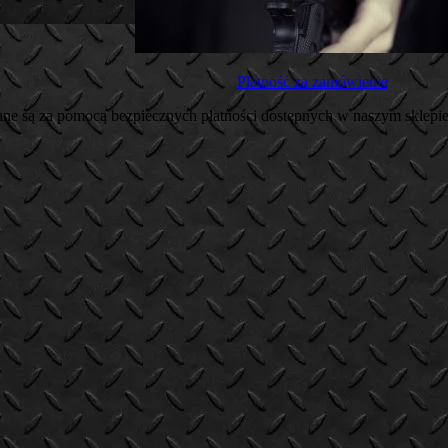
Płatność za zamówienie
wane są za pomocą bezpiecznych płatności dostępnych w naszym sklepie