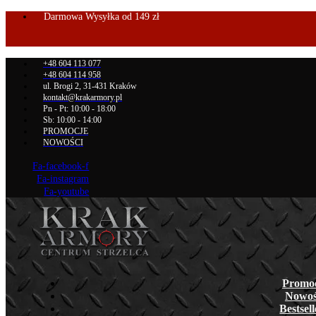
Darmowa Wysyłka od 149 zł
+48 604 113 077
+48 604 114 958
ul. Brogi 2, 31-431 Kraków
kontakt@krakarmory.pl
Pn - Pt: 10:00 - 18:00
Sb: 10:00 - 14:00
PROMOCJE
NOWOŚCI
Fa-facebook-f
Fa-instagram
Fa-youtube
Promo
Nowoś
Bestsel