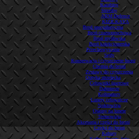
Karabiny
Strzelby
ARM Defence
KIZILKAYA
Broń specjalistyczna
Broń czarnoprochowa
Broń myśliwska
Broń kolekcjonerska
Przechowywanie
Sejfy
Konserwacja i czyszczenie broni
Chemia do broni
Zestawy do czyszczenia
Optyka strzelecka
Celowniki laserowe
Dalmierze
Kolimatory
Lunety celownicze
Noktowizja
Osłony na lunetę
Termowizja
Akcesoria i części do broni
Części do broni
Kabury
Kolby, chwyty, łoża