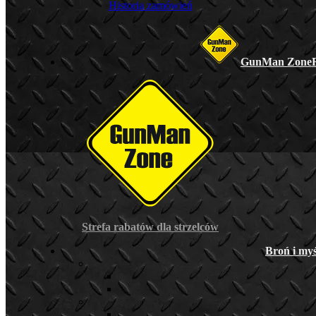
Historia zamówień
GunMan Zone
Strefa rabatów dla strzelców
Broń i myś