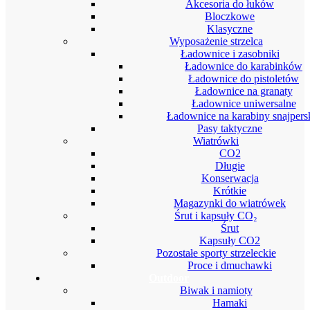
Akcesoria do łuków
Bloczkowe
Klasyczne
Wyposażenie strzelca
Ładownice i zasobniki
Ładownice do karabinków
Ładownice do pistoletów
Ładownice na granaty
Ładownice uniwersalne
Ładownice na karabiny snajpers
Pasy taktyczne
Wiatrówki
CO2
Długie
Konserwacja
Krótkie
Magazynki do wiatrówek
Śrut i kapsuły CO₂
Śrut
Kapsuły CO2
Pozostałe sporty strzeleckie
Proce i dmuchawki
Outdoor
Biwak i namioty
Hamaki