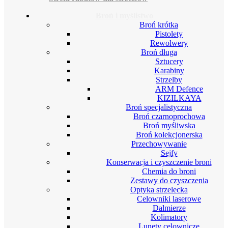
Broń i myślistwo
Broń krótka
Pistolety
Rewolwery
Broń długa
Sztucery
Karabiny
Strzelby
ARM Defence
KIZILKAYA
Broń specjalistyczna
Broń czarnoprochowa
Broń myśliwska
Broń kolekcjonerska
Przechowywanie
Sejfy
Konserwacja i czyszczenie broni
Chemia do broni
Zestawy do czyszczenia
Optyka strzelecka
Celowniki laserowe
Dalmierze
Kolimatory
Lunety celownicze