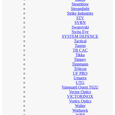
Steambow
Streamlight
Strike Industries
STV
SVRN
Swarovski
Swiss Eye
SYSTEM DEFENCE
Tactical
Taurus
TB CAC
Tikka
Timney
Tippmann
Trijicon
UF PRO
Umarex
UTG
Vanguard Quest T62U
Vector Optics
VICTORINOX
Vortex Optics
Walter
Warhawk
WBP