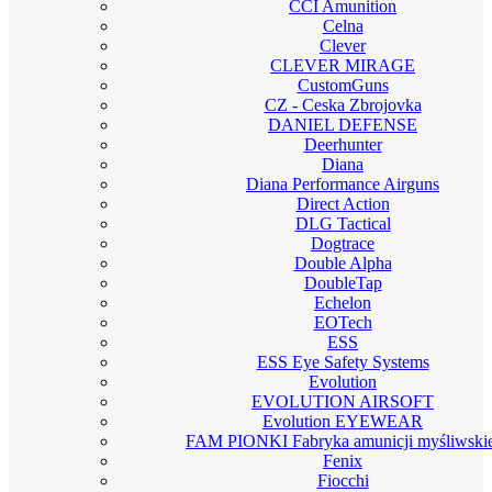
CCI Amunition
Celna
Clever
CLEVER MIRAGE
CustomGuns
CZ - Ceska Zbrojovka
DANIEL DEFENSE
Deerhunter
Diana
Diana Performance Airguns
Direct Action
DLG Tactical
Dogtrace
Double Alpha
DoubleTap
Echelon
EOTech
ESS
ESS Eye Safety Systems
Evolution
EVOLUTION AIRSOFT
Evolution EYEWEAR
FAM PIONKI Fabryka amunicji myśliwskie
Fenix
Fiocchi