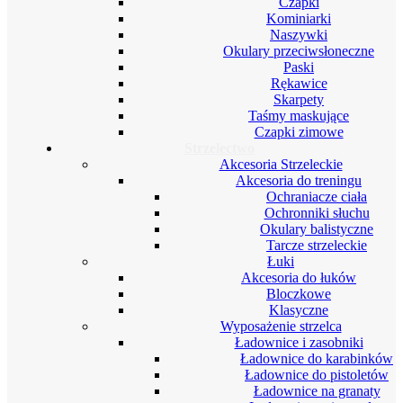
Czapki
Kominiarki
Naszywki
Okulary przeciwsłoneczne
Paski
Rękawice
Skarpety
Taśmy maskujące
Czapki zimowe
Strzelectwo
Akcesoria Strzeleckie
Akcesoria do treningu
Ochraniacze ciała
Ochronniki słuchu
Okulary balistyczne
Tarcze strzeleckie
Łuki
Akcesoria do łuków
Bloczkowe
Klasyczne
Wyposażenie strzelca
Ładownice i zasobniki
Ładownice do karabinków
Ładownice do pistoletów
Ładownice na granaty