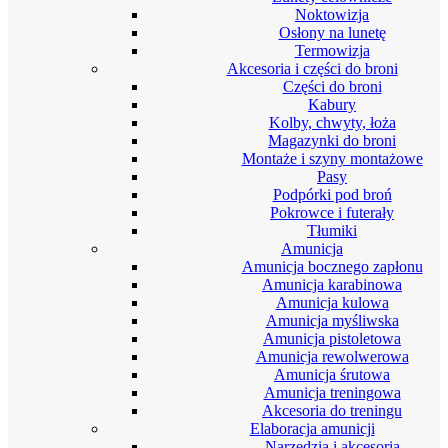
Noktowizja
Osłony na lunetę
Termowizja
Akcesoria i części do broni
Części do broni
Kabury
Kolby, chwyty, łoża
Magazynki do broni
Montaże i szyny montażowe
Pasy
Podpórki pod broń
Pokrowce i futerały
Tłumiki
Amunicja
Amunicja bocznego zapłonu
Amunicja karabinowa
Amunicja kulowa
Amunicja myśliwska
Amunicja pistoletowa
Amunicja rewolwerowa
Amunicja śrutowa
Amunicja treningowa
Akcesoria do treningu
Elaboracja amunicji
Narzędzia i akcesoria