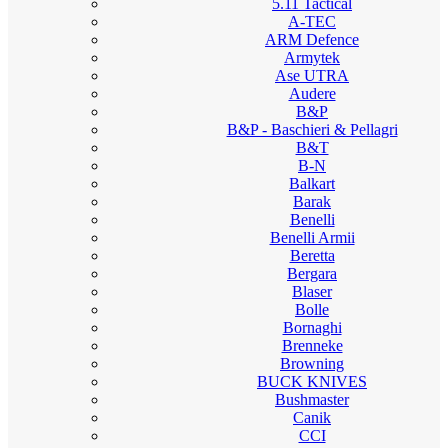
5.11 Tactical
A-TEC
ARM Defence
Armytek
Ase UTRA
Audere
B&P
B&P - Baschieri & Pellagri
B&T
B-N
Balkart
Barak
Benelli
Benelli Armii
Beretta
Bergara
Blaser
Bolle
Bornaghi
Brenneke
Browning
BUCK KNIVES
Bushmaster
Canik
CCI