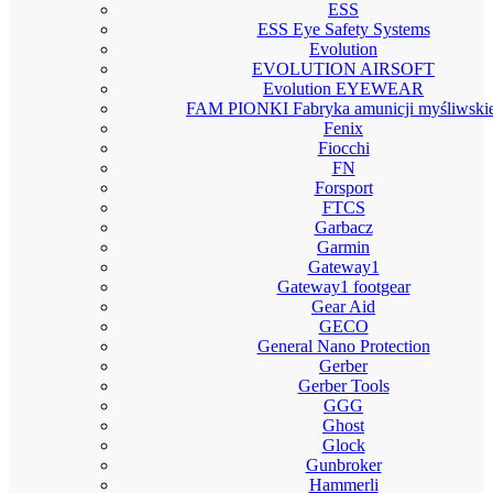
ESS
ESS Eye Safety Systems
Evolution
EVOLUTION AIRSOFT
Evolution EYEWEAR
FAM PIONKI Fabryka amunicji myśliwskie
Fenix
Fiocchi
FN
Forsport
FTCS
Garbacz
Garmin
Gateway1
Gateway1 footgear
Gear Aid
GECO
General Nano Protection
Gerber
Gerber Tools
GGG
Ghost
Glock
Gunbroker
Hammerli