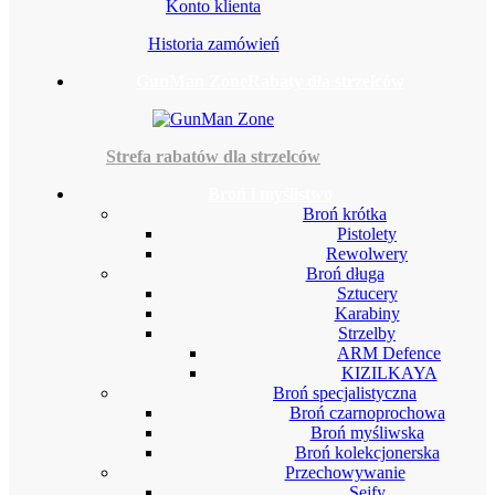
Konto klienta
Historia zamówień
GunMan Zone
Rabaty dla strzelców
Strefa rabatów dla strzelców
Broń i myślistwo
Broń krótka
Pistolety
Rewolwery
Broń długa
Sztucery
Karabiny
Strzelby
ARM Defence
KIZILKAYA
Broń specjalistyczna
Broń czarnoprochowa
Broń myśliwska
Broń kolekcjonerska
Przechowywanie
Sejfy