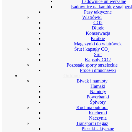
Ładownice uniwersalne
Ładownice na karabiny snajpers
Pasy taktyczne
Wiatrówki
CO2
Długie
Konserwacja
Krótkie
Magazynki do wiatrówek
Śrut i kapsuły CO₂
Śrut
Kapsuły CO2
Pozostałe sporty strzeleckie
Proce i dmuchawki
Outdoor
Biwak i namioty
Hamaki
Namioty
Powerbanki
Śpiwory
Kuchnia outdoor
Kuchenki
Naczynia
Transport i bagaż
Plecaki taktyczne