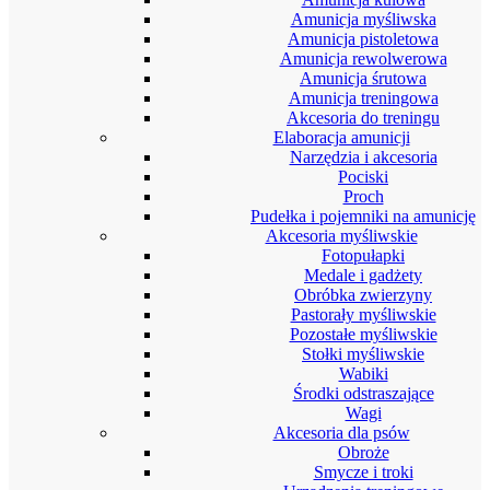
Amunicja myśliwska
Amunicja pistoletowa
Amunicja rewolwerowa
Amunicja śrutowa
Amunicja treningowa
Akcesoria do treningu
Elaboracja amunicji
Narzędzia i akcesoria
Pociski
Proch
Pudełka i pojemniki na amunicję
Akcesoria myśliwskie
Fotopułapki
Medale i gadżety
Obróbka zwierzyny
Pastorały myśliwskie
Pozostałe myśliwskie
Stołki myśliwskie
Wabiki
Środki odstraszające
Wagi
Akcesoria dla psów
Obroże
Smycze i troki