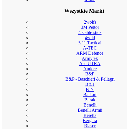
Wszystkie Marki
2wolfs
3M Peltor
4 stable stick
4wild
5.11 Tactical
A-TEC
ARM Defence
Armytek
Ase UTRA
Audere
B&P
B&P - Baschieri & Pellagri
B&T
B-N
Balkart
Barak
Benelli
Benelli Armii
Beretta
Bergara
Blaser