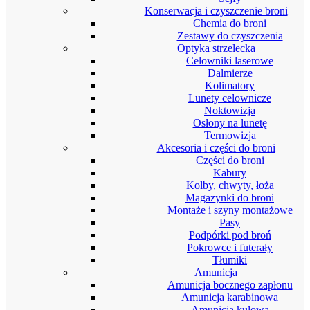
Konserwacja i czyszczenie broni
Chemia do broni
Zestawy do czyszczenia
Optyka strzelecka
Celowniki laserowe
Dalmierze
Kolimatory
Lunety celownicze
Noktowizja
Osłony na lunetę
Termowizja
Akcesoria i części do broni
Części do broni
Kabury
Kolby, chwyty, łoża
Magazynki do broni
Montaże i szyny montażowe
Pasy
Podpórki pod broń
Pokrowce i futerały
Tłumiki
Amunicja
Amunicja bocznego zapłonu
Amunicja karabinowa
Amunicja kulowa