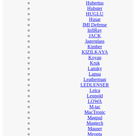
Hubertus
Hubster
HUGLU
Husar
IMI Defense
InfiRay
JACK
Jagerglass
Kimber
KIZILKAYA
Koyan
Kruk
Lansky
Lapua
Leatherman
LEDLENSER
Leica
Leupold
LOWA
M-tac
MacTronic
Magpul
Magtech
Mauser
Meopta