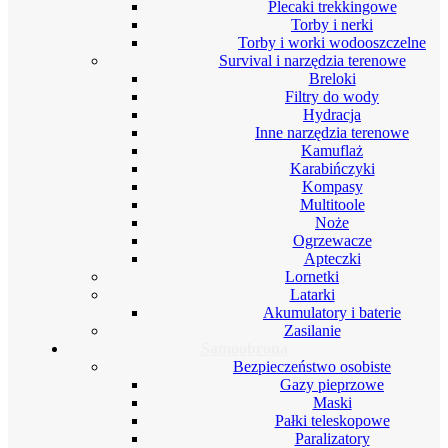
Plecaki trekkingowe
Torby i nerki
Torby i worki wodooszczelne
Survival i narzędzia terenowe
Breloki
Filtry do wody
Hydracja
Inne narzędzia terenowe
Kamuflaż
Karabińczyki
Kompasy
Multitoole
Noże
Ogrzewacze
Apteczki
Lornetki
Latarki
Akumulatory i baterie
Zasilanie
Samoobrona
Bezpieczeństwo osobiste
Gazy pieprzowe
Maski
Pałki teleskopowe
Paralizatory