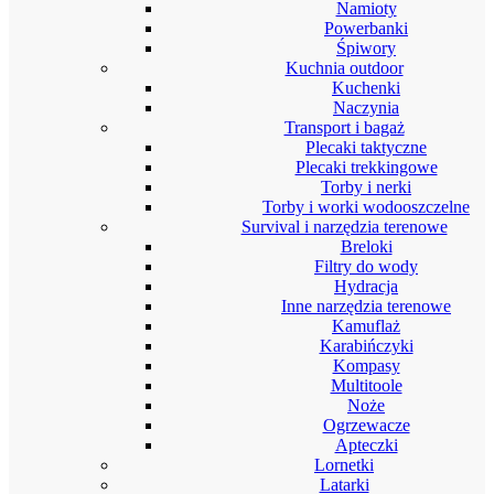
Namioty
Powerbanki
Śpiwory
Kuchnia outdoor
Kuchenki
Naczynia
Transport i bagaż
Plecaki taktyczne
Plecaki trekkingowe
Torby i nerki
Torby i worki wodooszczelne
Survival i narzędzia terenowe
Breloki
Filtry do wody
Hydracja
Inne narzędzia terenowe
Kamuflaż
Karabińczyki
Kompasy
Multitoole
Noże
Ogrzewacze
Apteczki
Lornetki
Latarki