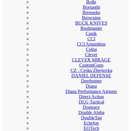
Bolle
Bornaghi
Brenneke
Browning
BUCK KNIVES
Bushmaster
Canik
CCI
CCI Amunition
Celna
Clever
CLEVER MIRAGE
CustomGuns
CZ - Ceska Zbrojovka
DANIEL DEFENSE
Deerhunter
Diana
Diana Performance Airguns
Direct Action
DLG Tactical
Dogtrace
Double Alpha
DoubleTap
Echelon
EOTech