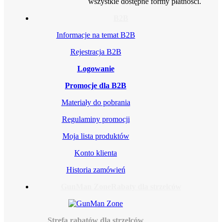
wszystkie dostępne formy płatności.
B2B
Informacje na temat B2B
Rejestracja B2B
Logowanie
Promocje dla B2B
Materiały do pobrania
Regulaminy promocji
Moja lista produktów
Konto klienta
Historia zamówień
GunMan Zone
Rabaty dla strzelców
Strefa rabatów dla strzelców