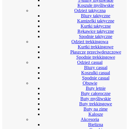
T-shirty myśliwskie
Koszule myśliwskie
Odzież taktyczna
Bluzy taktyczne
Kamizelki taktyczne
Kurtki taktyczne
Rękawice taktyczne
Spodnie taktyczne
Odzież trekkingowa
Kurtki trekkingowe
Płaszcze przeciwdeszczowe
Spodnie trekkingowe
Odzież casual
Bluzy casual
Koszulki casual
Spodnie casual
Obuwie
Buty letnie
Buty całoroczne
Buty myśliwskie
Buty trekkingowe
Buty na zimę
Kalosze
Akcesoria
Bielizna