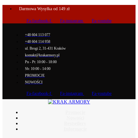
Darmowa Wysyłka od 149 zł
Fa-facebook-f
Fa-instagram
Fa-youtube
+48 604 113 077
+48 604 114 958
ul. Brogi 2, 31-431 Kraków
kontakt@krakarmory.pl
Pn - Pt: 10:00 - 18:00
Sb: 10:00 - 14:00
PROMOCJE
NOWOŚCI
Fa-facebook-f
Fa-instagram
Fa-youtube
Promocje
Nowości
Bestsellery
Informacje