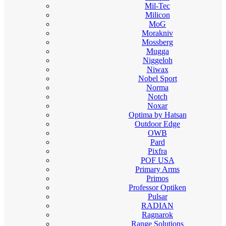
Mil-Tec
Milicon
MoG
Morakniv
Mossberg
Mugga
Niggeloh
Niwax
Nobel Sport
Norma
Notch
Noxar
Optima by Hatsan
Outdoor Edge
OWB
Pard
Pixfra
POF USA
Primary Arms
Primos
Professor Optiken
Pulsar
RADIAN
Ragnarok
Range Solutions