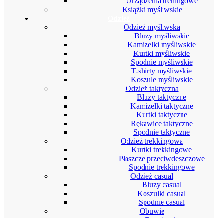
Urządzenia treningowe
Książki myśliwskie
Odzież
Odzież myśliwska
Bluzy myśliwskie
Kamizelki myśliwskie
Kurtki myśliwskie
Spodnie myśliwskie
T-shirty myśliwskie
Koszule myśliwskie
Odzież taktyczna
Bluzy taktyczne
Kamizelki taktyczne
Kurtki taktyczne
Rękawice taktyczne
Spodnie taktyczne
Odzież trekkingowa
Kurtki trekkingowe
Płaszcze przeciwdeszczowe
Spodnie trekkingowe
Odzież casual
Bluzy casual
Koszulki casual
Spodnie casual
Obuwie