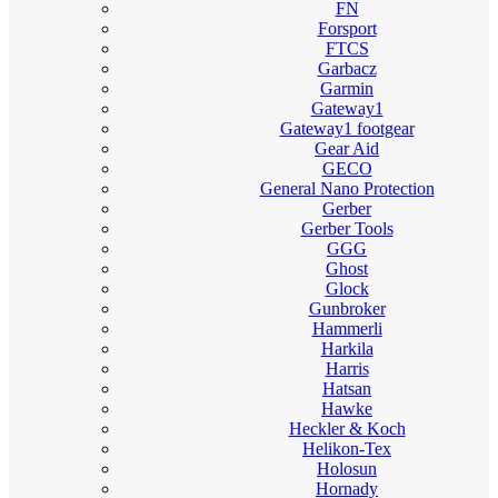
FN
Forsport
FTCS
Garbacz
Garmin
Gateway1
Gateway1 footgear
Gear Aid
GECO
General Nano Protection
Gerber
Gerber Tools
GGG
Ghost
Glock
Gunbroker
Hammerli
Harkila
Harris
Hatsan
Hawke
Heckler & Koch
Helikon-Tex
Holosun
Hornady