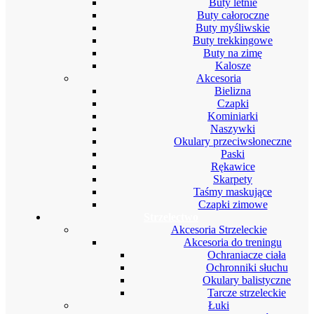
Buty letnie
Buty całoroczne
Buty myśliwskie
Buty trekkingowe
Buty na zimę
Kalosze
Akcesoria
Bielizna
Czapki
Kominiarki
Naszywki
Okulary przeciwsłoneczne
Paski
Rękawice
Skarpety
Taśmy maskujące
Czapki zimowe
Strzelectwo
Akcesoria Strzeleckie
Akcesoria do treningu
Ochraniacze ciała
Ochronniki słuchu
Okulary balistyczne
Tarcze strzeleckie
Łuki