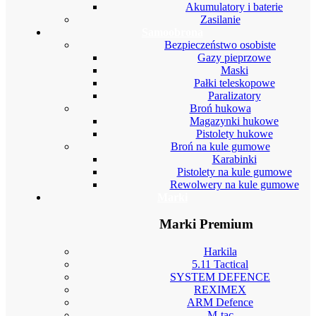
Akumulatory i baterie
Zasilanie
Samoobrona
Bezpieczeństwo osobiste
Gazy pieprzowe
Maski
Pałki teleskopowe
Paralizatory
Broń hukowa
Magazynki hukowe
Pistolety hukowe
Broń na kule gumowe
Karabinki
Pistolety na kule gumowe
Rewolwery na kule gumowe
Marki
Marki Premium
Harkila
5.11 Tactical
SYSTEM DEFENCE
REXIMEX
ARM Defence
M-tac