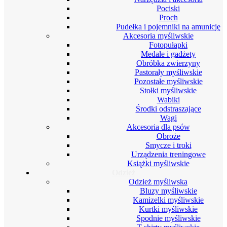
Pociski
Proch
Pudełka i pojemniki na amunicję
Akcesoria myśliwskie
Fotopułapki
Medale i gadżety
Obróbka zwierzyny
Pastorały myśliwskie
Pozostałe myśliwskie
Stołki myśliwskie
Wabiki
Środki odstraszające
Wagi
Akcesoria dla psów
Obroże
Smycze i troki
Urządzenia treningowe
Książki myśliwskie
Odzież
Odzież myśliwska
Bluzy myśliwskie
Kamizelki myśliwskie
Kurtki myśliwskie
Spodnie myśliwskie