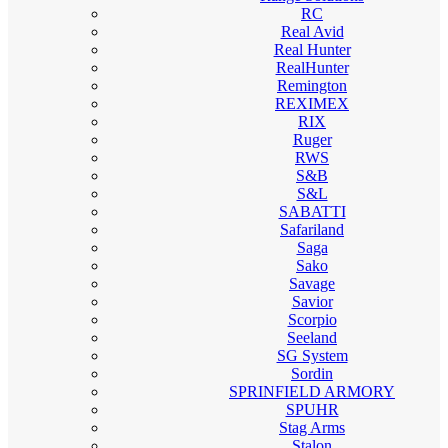
RC
Real Avid
Real Hunter
RealHunter
Remington
REXIMEX
RIX
Ruger
RWS
S&B
S&L
SABATTI
Safariland
Saga
Sako
Savage
Savior
Scorpio
Seeland
SG System
Sordin
SPRINFIELD ARMORY
SPUHR
Stag Arms
Stalon