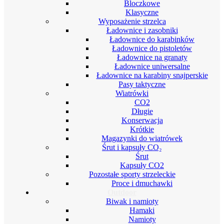
Bloczkowe
Klasyczne
Wyposażenie strzelca
Ładownice i zasobniki
Ładownice do karabinków
Ładownice do pistoletów
Ładownice na granaty
Ładownice uniwersalne
Ładownice na karabiny snajperskie
Pasy taktyczne
Wiatrówki
CO2
Długie
Konserwacja
Krótkie
Magazynki do wiatrówek
Śrut i kapsuły CO₂
Śrut
Kapsuły CO2
Pozostałe sporty strzeleckie
Proce i dmuchawki
Outdoor
Biwak i namioty
Hamaki
Namioty