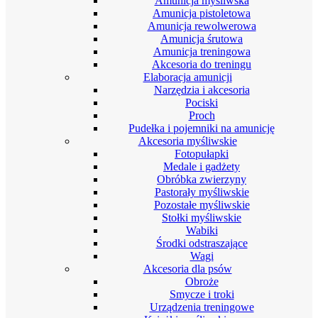
Amunicja myśliwska
Amunicja pistoletowa
Amunicja rewolwerowa
Amunicja śrutowa
Amunicja treningowa
Akcesoria do treningu
Elaboracja amunicji
Narzędzia i akcesoria
Pociski
Proch
Pudełka i pojemniki na amunicję
Akcesoria myśliwskie
Fotopułapki
Medale i gadżety
Obróbka zwierzyny
Pastorały myśliwskie
Pozostałe myśliwskie
Stołki myśliwskie
Wabiki
Środki odstraszające
Wagi
Akcesoria dla psów
Obroże
Smycze i troki
Urządzenia treningowe