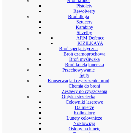
Broń krótka
Pistolety
Rewolwery
Broń długa
Sztucery
Karabiny
Strzelby
ARM Defence
KIZILKAYA
Broń specjalistyczna
Broń czarnoprochowa
Broń myśliwska
Broń kolekcjonerska
Przechowywanie
Sejfy
Konserwacja i czyszczenie broni
Chemia do broni
Zestawy do czyszczenia
Optyka strzelecka
Celowniki laserowe
Dalmierze
Kolimatory
Lunety celownicze
Noktowizja
Osłony na lunetę