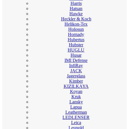
Harris
Hatsan
Hawke
Heckler & Koch
Helikon-Tex
Holosun
Hornady
Hubertus
Hubster
HUGLU
Husar
IMI Defense
InfiRay
JACK
Jagerglass
Kimber
KIZILKAYA
Koyan
Kruk
Lansky
Lapua
Leatherman
LEDLENSER
Leica
Leupold