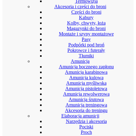
Termowizja
Akcesoria i części do broni
Części do broni
Kabury
Kolby, chwyty, łoża
Magazynki do broni
Montaże i szyny montażowe
Pasy
Podpórki pod broń
Pokrowce i futerały
Tłumiki
Amunicja
Amunicja bocznego zapłonu
Amunicja karabinowa
Amunicja kulowa
Amunicja myśliwska
Amunicja pistoletowa
Amunicja rewolwerowa
Amunicja śrutowa
Amunicja treningowa
Akcesoria do treningu
Elaboracja amunicji
Narzędzia i akcesoria
Pociski
Proch