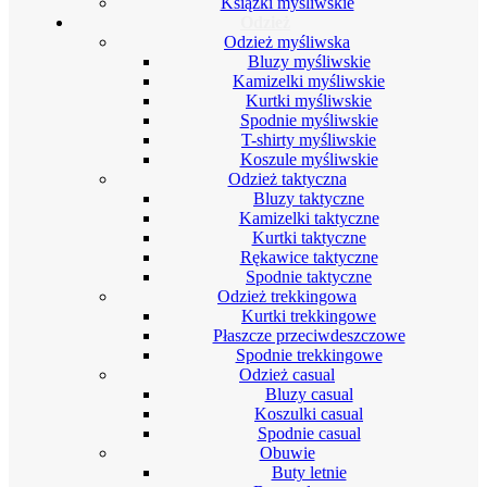
Książki myśliwskie
Odzież
Odzież myśliwska
Bluzy myśliwskie
Kamizelki myśliwskie
Kurtki myśliwskie
Spodnie myśliwskie
T-shirty myśliwskie
Koszule myśliwskie
Odzież taktyczna
Bluzy taktyczne
Kamizelki taktyczne
Kurtki taktyczne
Rękawice taktyczne
Spodnie taktyczne
Odzież trekkingowa
Kurtki trekkingowe
Płaszcze przeciwdeszczowe
Spodnie trekkingowe
Odzież casual
Bluzy casual
Koszulki casual
Spodnie casual
Obuwie
Buty letnie