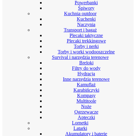
Powerbanki
Śpiwory
Kuchnia outdoor
Kuchenki
Naczynia
Transport i bagaż
Plecaki taktyczne
Plecaki trekkingowe
Torby i nerki
Torby i worki wodooszczelne
Survival i narzędzia terenowe
Breloki
Filtry do wody
Hydracja
Inne narzędzia terenowe
Kamuflaż
Karabińczyki
Kompasy
Multitoole
Noże
Ogrzewacze
Apteczki
Lornetki
Latarki
Akumulatory i baterie