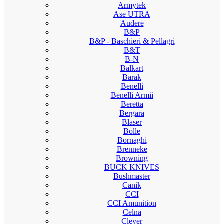
Armytek
Ase UTRA
Audere
B&P
B&P - Baschieri & Pellagri
B&T
B-N
Balkart
Barak
Benelli
Benelli Armii
Beretta
Bergara
Blaser
Bolle
Bornaghi
Brenneke
Browning
BUCK KNIVES
Bushmaster
Canik
CCI
CCI Amunition
Celna
Clever