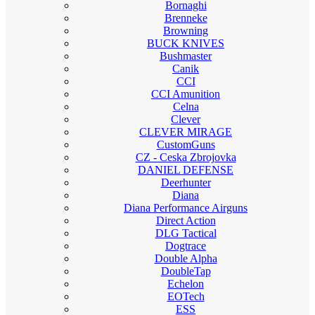
Bornaghi
Brenneke
Browning
BUCK KNIVES
Bushmaster
Canik
CCI
CCI Amunition
Celna
Clever
CLEVER MIRAGE
CustomGuns
CZ - Ceska Zbrojovka
DANIEL DEFENSE
Deerhunter
Diana
Diana Performance Airguns
Direct Action
DLG Tactical
Dogtrace
Double Alpha
DoubleTap
Echelon
EOTech
ESS