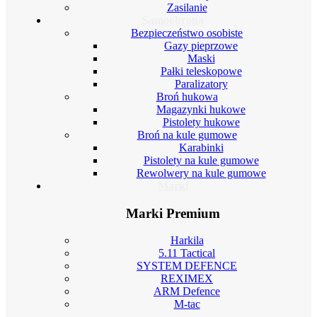
Zasilanie
Samoobrona
Bezpieczeństwo osobiste
Gazy pieprzowe
Maski
Pałki teleskopowe
Paralizatory
Broń hukowa
Magazynki hukowe
Pistolety hukowe
Broń na kule gumowe
Karabinki
Pistolety na kule gumowe
Rewolwery na kule gumowe
Marki
Marki Premium
Harkila
5.11 Tactical
SYSTEM DEFENCE
REXIMEX
ARM Defence
M-tac