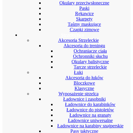
Okulary przeciwsłoneczne
Paski
Rękawice
Skarpety
Taśmy maskujące
Czapki zimowe
Strzelectwo
Akcesoria Strzeleckie
Akcesoria do treningu
Ochraniacze ciała
Ochronniki słuchu
Okulary balistyczne
Tarcze strzeleckie
Łuki
Akcesoria do łuków
Bloczkowe
Klasyczne
Wyposażenie strzelca
Ładownice i zasobniki
Ładownice do karabinków
Ładownice do pistoletów
Ładownice na granaty
Ładownice uniwersalne
Ładownice na karabiny snajperskie
Pasy taktyczne