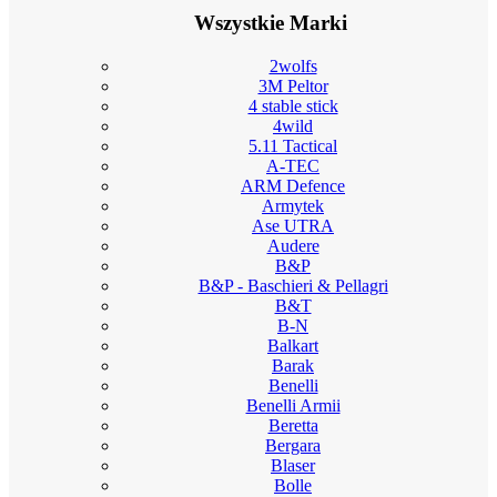
Wszystkie Marki
2wolfs
3M Peltor
4 stable stick
4wild
5.11 Tactical
A-TEC
ARM Defence
Armytek
Ase UTRA
Audere
B&P
B&P - Baschieri & Pellagri
B&T
B-N
Balkart
Barak
Benelli
Benelli Armii
Beretta
Bergara
Blaser
Bolle