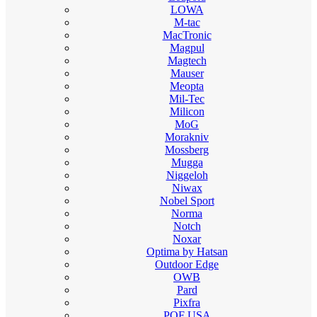
LOWA
M-tac
MacTronic
Magpul
Magtech
Mauser
Meopta
Mil-Tec
Milicon
MoG
Morakniv
Mossberg
Mugga
Niggeloh
Niwax
Nobel Sport
Norma
Notch
Noxar
Optima by Hatsan
Outdoor Edge
OWB
Pard
Pixfra
POF USA