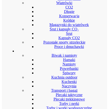
Wiatrówki
CO2
Długie
Konserwacja
Krótkie
Magazynki do wiatrówek
Śrut i kapsuły CO₂
Śrut
Kapsuły CO2
Pozostałe sporty strzeleckie
Proce i dmuchawki
Outdoor
Biwak i namioty
Hamaki
Namioty
Powerbanki
Śpiwory
Kuchnia outdoor
Kuchenki
Naczynia
Transport i bagaż
Plecaki taktyczne
Plecaki trekkingowe
Torby i nerki
Torby i worki wodooszczelne