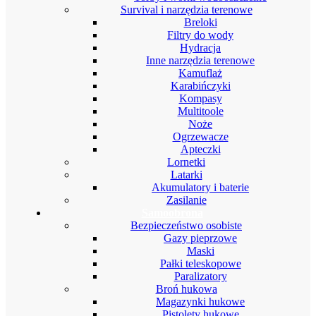
Survival i narzędzia terenowe
Breloki
Filtry do wody
Hydracja
Inne narzędzia terenowe
Kamuflaż
Karabińczyki
Kompasy
Multitoole
Noże
Ogrzewacze
Apteczki
Lornetki
Latarki
Akumulatory i baterie
Zasilanie
Samoobrona
Bezpieczeństwo osobiste
Gazy pieprzowe
Maski
Pałki teleskopowe
Paralizatory
Broń hukowa
Magazynki hukowe
Pistolety hukowe