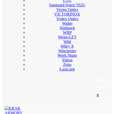
UTG
Vanguard Quest T62U
Vector Optics
VICTORINOX
Vortex Optics
Walter
Warhawk
WBP
Wegu-GFT
Wild
Wiley X
Winchester
Work Sharp
Yukon
Zeiss
Łuszczek
My wishlist
0
Szukaj
0,00 zł
0
Twoje konto