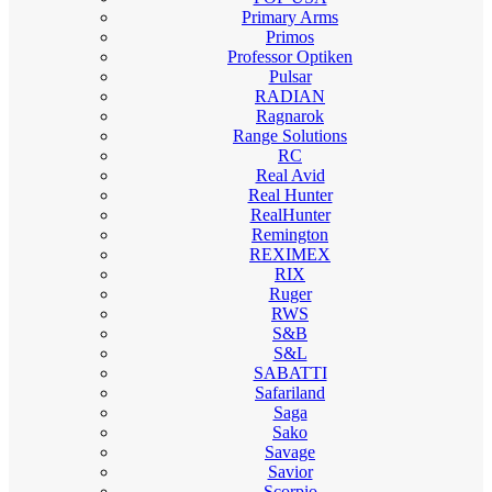
Primary Arms
Primos
Professor Optiken
Pulsar
RADIAN
Ragnarok
Range Solutions
RC
Real Avid
Real Hunter
RealHunter
Remington
REXIMEX
RIX
Ruger
RWS
S&B
S&L
SABATTI
Safariland
Saga
Sako
Savage
Savior
Scorpio