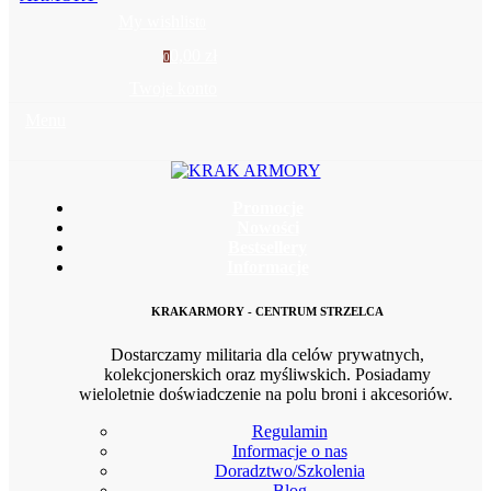
My wishlist
0
0,00 zł
0
Twoje konto
Menu
Promocje
Nowości
Bestsellery
Informacje
KRAKARMORY - CENTRUM STRZELCA
Dostarczamy militaria dla celów prywatnych,
kolekcjonerskich oraz myśliwskich. Posiadamy
wieloletnie doświadczenie na polu broni i akcesoriów.
Regulamin
Informacje o nas
Doradztwo/Szkolenia
Blog