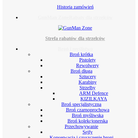
Historia zamówień
GunMan Zone
Rabaty dla strzelców
Strefa rabatów dla strzelców
Broń i myślistwo
Broń krótka
Pistolety
Rewolwery
Broń długa
Sztucery
Karabiny
Strzelby
ARM Defence
KIZILKAYA
Broń specjalistyczna
Broń czarnoprochowa
Broń myśliwska
Broń kolekcjonerska
Przechowywanie
Sejfy
Konserwacja i czyszczenie broni