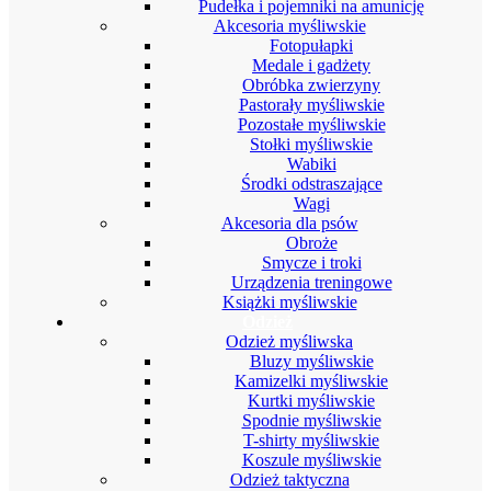
Pudełka i pojemniki na amunicję
Akcesoria myśliwskie
Fotopułapki
Medale i gadżety
Obróbka zwierzyny
Pastorały myśliwskie
Pozostałe myśliwskie
Stołki myśliwskie
Wabiki
Środki odstraszające
Wagi
Akcesoria dla psów
Obroże
Smycze i troki
Urządzenia treningowe
Książki myśliwskie
Odzież
Odzież myśliwska
Bluzy myśliwskie
Kamizelki myśliwskie
Kurtki myśliwskie
Spodnie myśliwskie
T-shirty myśliwskie
Koszule myśliwskie
Odzież taktyczna