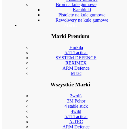
Broń na kule gumowe
Karabinki
Pistolety na kule gumowe
Rewolwery na kule gumowe
Marki
Marki Premium
Harkila
5.11 Tactical
SYSTEM DEFENCE
REXIMEX
ARM Defence
M-tac
Wszystkie Marki
2wolfs
3M Peltor
4 stable stick
4wild
5.11 Tactical
A-TEC
ARM Defence