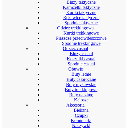
Bluzy taktyczne
Kamizelki taktyczne
Kurtki taktyczne
Rękawice taktyczne
Spodnie taktyczne
Odzież trekkingowa
Kurtki trekkingowe
Płaszcze przeciwdeszczowe
Spodnie trekkingowe
Odzież casual
Bluzy casual
Koszulki casual
Spodnie casual
Obuwie
Buty letnie
Buty całoroczne
Buty myśliwskie
Buty trekkingowe
Buty na zimę
Kalosze
Akcesoria
Bielizna
Czapki
Kominiarki
Naszywki