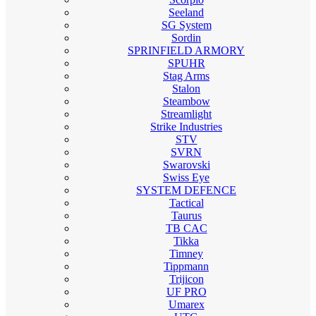
Seeland
SG System
Sordin
SPRINFIELD ARMORY
SPUHR
Stag Arms
Stalon
Steambow
Streamlight
Strike Industries
STV
SVRN
Swarovski
Swiss Eye
SYSTEM DEFENCE
Tactical
Taurus
TB CAC
Tikka
Timney
Tippmann
Trijicon
UF PRO
Umarex