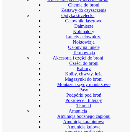
Chemia do broni
Zestawy do czyszczenia
Optyka strzelecka
Celowniki laserowe
Dalmierze
Kolimatory
Lunety celownicze
Noktowizja
Osłony na lunetę
Termowizja
Akcesoria i części do broni
Części do broni
Kabury
Kolby, chwyty, łoża
Magazynki do broni
Montaże i szyny montażowe
Pasy
Podpórki pod broń
Pokrowce i futerały
Tłumiki
Amunicja
Amunicja bocznego zapłonu
Amunicja karabinowa
Amunicja kulowa