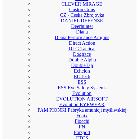
CLEVER MIRAGE
CustomGuns
CZ - Ceska Zbrojovka
DANIEL DEFENSE
Deerhunter
Diana
Diana Performance Airguns
Direct Action
DLG Tactical
Dogtrace
Double Alpha
DoubleTap
Echelon
EOTech
ESS
ESS Eye Safety Systems
Evolution
EVOLUTION AIRSOFT
Evolution EYEWEAR
FAM PIONKI Fabryka amunicji myśliwskiej
Fenix
Fiocchi
FN
Forsport
FTCS