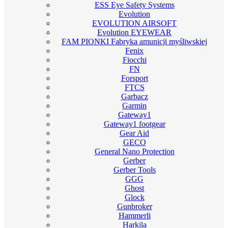
ESS Eye Safety Systems
Evolution
EVOLUTION AIRSOFT
Evolution EYEWEAR
FAM PIONKI Fabryka amunicji myśliwskiej
Fenix
Fiocchi
FN
Forsport
FTCS
Garbacz
Garmin
Gateway1
Gateway1 footgear
Gear Aid
GECO
General Nano Protection
Gerber
Gerber Tools
GGG
Ghost
Glock
Gunbroker
Hammerli
Harkila