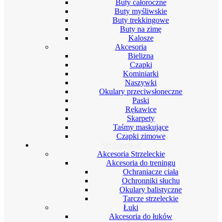
Buty całoroczne
Buty myśliwskie
Buty trekkingowe
Buty na zimę
Kalosze
Akcesoria
Bielizna
Czapki
Kominiarki
Naszywki
Okulary przeciwsłoneczne
Paski
Rękawice
Skarpety
Taśmy maskujące
Czapki zimowe
Strzelectwo
Akcesoria Strzeleckie
Akcesoria do treningu
Ochraniacze ciała
Ochronniki słuchu
Okulary balistyczne
Tarcze strzeleckie
Łuki
Akcesoria do łuków