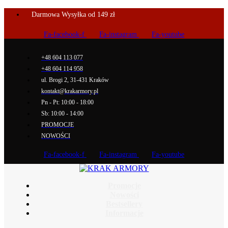
Darmowa Wysyłka od 149 zł
Fa-facebook-f
Fa-instagram
Fa-youtube
+48 604 113 077
+48 604 114 958
ul. Brogi 2, 31-431 Kraków
kontakt@krakarmory.pl
Pn - Pt: 10:00 - 18:00
Sb: 10:00 - 14:00
PROMOCJE
NOWOŚCI
Fa-facebook-f
Fa-instagram
Fa-youtube
Promocje
Nowości
Bestsellery
Informacje