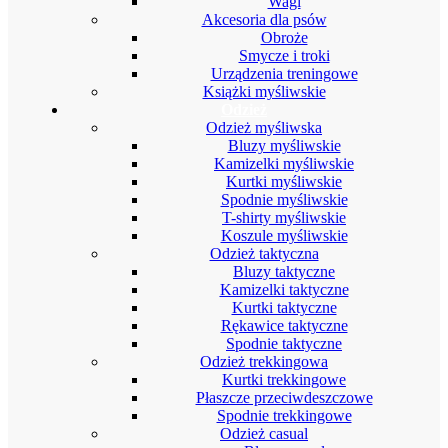
Wagi
Akcesoria dla psów
Obroże
Smycze i troki
Urządzenia treningowe
Książki myśliwskie
Odzież
Odzież myśliwska
Bluzy myśliwskie
Kamizelki myśliwskie
Kurtki myśliwskie
Spodnie myśliwskie
T-shirty myśliwskie
Koszule myśliwskie
Odzież taktyczna
Bluzy taktyczne
Kamizelki taktyczne
Kurtki taktyczne
Rękawice taktyczne
Spodnie taktyczne
Odzież trekkingowa
Kurtki trekkingowe
Płaszcze przeciwdeszczowe
Spodnie trekkingowe
Odzież casual