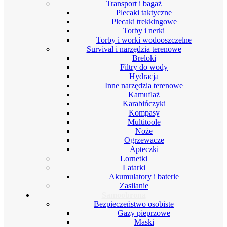
Transport i bagaż
Plecaki taktyczne
Plecaki trekkingowe
Torby i nerki
Torby i worki wodooszczelne
Survival i narzędzia terenowe
Breloki
Filtry do wody
Hydracja
Inne narzędzia terenowe
Kamuflaż
Karabińczyki
Kompasy
Multitoole
Noże
Ogrzewacze
Apteczki
Lornetki
Latarki
Akumulatory i baterie
Zasilanie
Samoobrona
Bezpieczeństwo osobiste
Gazy pieprzowe
Maski