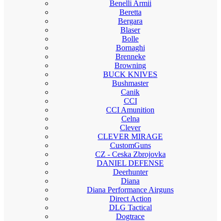
Benelli Armii
Beretta
Bergara
Blaser
Bolle
Bornaghi
Brenneke
Browning
BUCK KNIVES
Bushmaster
Canik
CCI
CCI Amunition
Celna
Clever
CLEVER MIRAGE
CustomGuns
CZ - Ceska Zbrojovka
DANIEL DEFENSE
Deerhunter
Diana
Diana Performance Airguns
Direct Action
DLG Tactical
Dogtrace