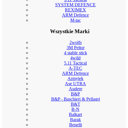
SYSTEM DEFENCE
REXIMEX
ARM Defence
M-tac
Wszystkie Marki
2wolfs
3M Peltor
4 stable stick
4wild
5.11 Tactical
A-TEC
ARM Defence
Armytek
Ase UTRA
Audere
B&P
B&P - Baschieri & Pellagri
B&T
B-N
Balkart
Barak
Benelli