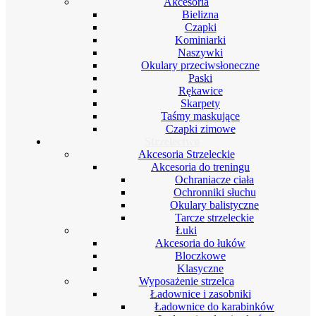
Akcesoria
Bielizna
Czapki
Kominiarki
Naszywki
Okulary przeciwsłoneczne
Paski
Rękawice
Skarpety
Taśmy maskujące
Czapki zimowe
Strzelectwo
Akcesoria Strzeleckie
Akcesoria do treningu
Ochraniacze ciała
Ochronniki słuchu
Okulary balistyczne
Tarcze strzeleckie
Łuki
Akcesoria do łuków
Bloczkowe
Klasyczne
Wyposażenie strzelca
Ładownice i zasobniki
Ładownice do karabinków