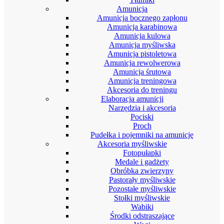
Amunicja
Amunicja bocznego zapłonu
Amunicja karabinowa
Amunicja kulowa
Amunicja myśliwska
Amunicja pistoletowa
Amunicja rewolwerowa
Amunicja śrutowa
Amunicja treningowa
Akcesoria do treningu
Elaboracja amunicji
Narzędzia i akcesoria
Pociski
Proch
Pudełka i pojemniki na amunicję
Akcesoria myśliwskie
Fotopułapki
Medale i gadżety
Obróbka zwierzyny
Pastorały myśliwskie
Pozostałe myśliwskie
Stołki myśliwskie
Wabiki
Środki odstraszające