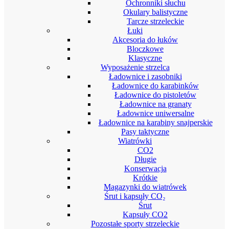
Ochronniki słuchu
Okulary balistyczne
Tarcze strzeleckie
Łuki
Akcesoria do łuków
Bloczkowe
Klasyczne
Wyposażenie strzelca
Ładownice i zasobniki
Ładownice do karabinków
Ładownice do pistoletów
Ładownice na granaty
Ładownice uniwersalne
Ładownice na karabiny snajperskie
Pasy taktyczne
Wiatrówki
CO2
Długie
Konserwacja
Krótkie
Magazynki do wiatrówek
Śrut i kapsuły CO₂
Śrut
Kapsuły CO2
Pozostałe sporty strzeleckie