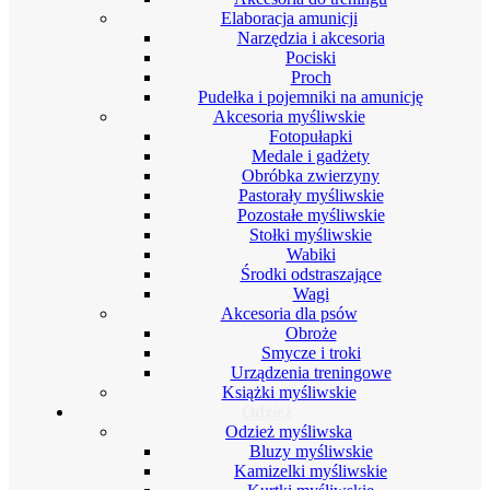
Elaboracja amunicji
Narzędzia i akcesoria
Pociski
Proch
Pudełka i pojemniki na amunicję
Akcesoria myśliwskie
Fotopułapki
Medale i gadżety
Obróbka zwierzyny
Pastorały myśliwskie
Pozostałe myśliwskie
Stołki myśliwskie
Wabiki
Środki odstraszające
Wagi
Akcesoria dla psów
Obroże
Smycze i troki
Urządzenia treningowe
Książki myśliwskie
Odzież
Odzież myśliwska
Bluzy myśliwskie
Kamizelki myśliwskie