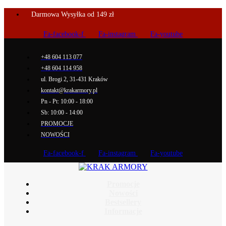
Darmowa Wysyłka od 149 zł
Fa-facebook-f
Fa-instagram
Fa-youtube
+48 604 113 077
+48 604 114 958
ul. Brogi 2, 31-431 Kraków
kontakt@krakarmory.pl
Pn - Pt: 10:00 - 18:00
Sb: 10:00 - 14:00
PROMOCJE
NOWOŚCI
Fa-facebook-f
Fa-instagram
Fa-youtube
Promocje
Nowości
Bestsellery
Informacje