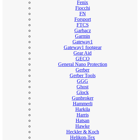
Fenix
Fiocchi
FN
Forsport
FTCS
Garbacz
Garmin
Gateway1
Gateway1 footgear
Gear Aid
GECO
General Nano Protection
Gerber
Gerber Tools
GGG
Ghost
Glock
Gunbroker
Hammerli
Harkila
Harris
Hatsan
Hawke
Heckler & Koch
Helikon-Tex