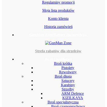
Regulaminy promocji
Moja lista produktów
Konto klienta
Historia zamówień
GunMan Zone
Rabaty dla strzelców
Strefa rabatów dla strzelców
Broń i myślistwo
Broń krótka
Pistolety
Rewolwery
Broń długa
Sztucery
Karabiny
Strzelby
ARM Defence
KIZILKAYA
Broń specjalistyczna
Broń czarnoprochowa