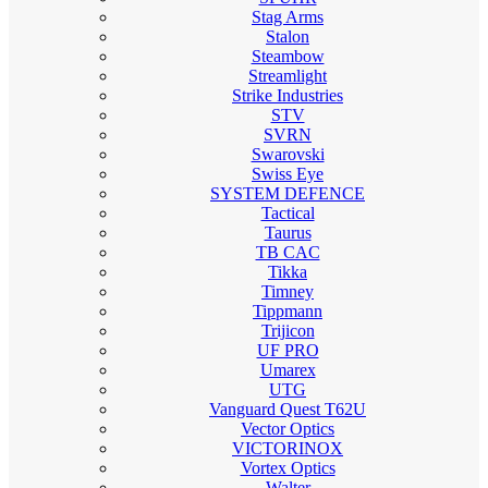
Stag Arms
Stalon
Steambow
Streamlight
Strike Industries
STV
SVRN
Swarovski
Swiss Eye
SYSTEM DEFENCE
Tactical
Taurus
TB CAC
Tikka
Timney
Tippmann
Trijicon
UF PRO
Umarex
UTG
Vanguard Quest T62U
Vector Optics
VICTORINOX
Vortex Optics
Walter