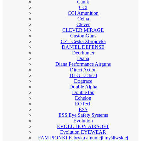
Canik
CCI
CCI Amunition
Celna
Clever
CLEVER MIRAGE
CustomGuns
CZ - Ceska Zbrojovka
DANIEL DEFENSE
Deerhunter
Diana
Diana Performance Airguns
Direct Action
DLG Tactical
Dogtrace
Double Alpha
DoubleTap
Echelon
EOTech
ESS
ESS Eye Safety Systems
Evolution
EVOLUTION AIRSOFT
Evolution EYEWEAR
FAM PIONKI Fabryka amunicji myśliwskiej