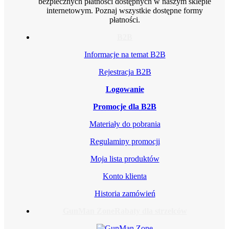
bezpiecznych płatności dostępnych w naszym sklepie
internetowym. Poznaj wszystkie dostępne formy
płatności.
B2B
Informacje na temat B2B
Rejestracja B2B
Logowanie
Promocje dla B2B
Materiały do pobrania
Regulaminy promocji
Moja lista produktów
Konto klienta
Historia zamówień
GunMan Zone
Rabaty dla strzelców