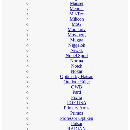
Mauser
Meopta
Mil-Tec
Milicon
MoG
Morakniv
Mossberg
Mugga
Niggeloh
Niwax
Nobel Sport
Norma
Notch
Noxar
Optima by Hatsan
Outdoor Edge
OWB
Pard
Pixfra
POF USA
Primary Arms
Primos
Professor Optiken
Pulsar
RADIAN