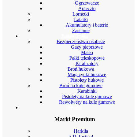
Ogrzewacze
Apteczki
Lornetki
Latarki
Akumulatory i baterie
Zasilanie
Samoobrona
Bezpieczeństwo osobiste
Gazy pieprzowe
Maski
Pałki teleskopowe
Paralizatory
Broń hukowa
Magazynki hukowe
Pistolety hukowe
Broń na kule gumowe
Karabinki
Pistolety na kule gumowe
Rewolwery na kule gumowe
Marki
Marki Premium
Harkila
5.11 Tactical