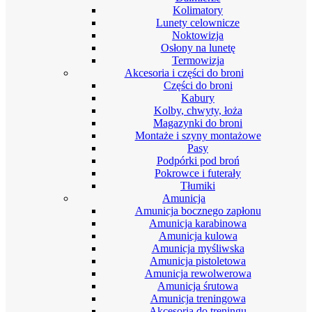
Kolimatory
Lunety celownicze
Noktowizja
Osłony na lunetę
Termowizja
Akcesoria i części do broni
Części do broni
Kabury
Kolby, chwyty, łoża
Magazynki do broni
Montaże i szyny montażowe
Pasy
Podpórki pod broń
Pokrowce i futerały
Tłumiki
Amunicja
Amunicja bocznego zapłonu
Amunicja karabinowa
Amunicja kulowa
Amunicja myśliwska
Amunicja pistoletowa
Amunicja rewolwerowa
Amunicja śrutowa
Amunicja treningowa
Akcesoria do treningu