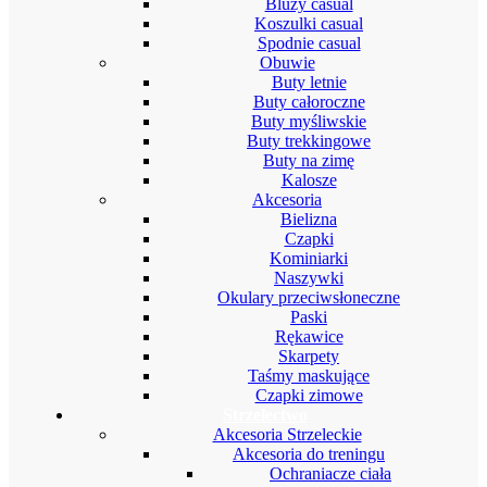
Bluzy casual
Koszulki casual
Spodnie casual
Obuwie
Buty letnie
Buty całoroczne
Buty myśliwskie
Buty trekkingowe
Buty na zimę
Kalosze
Akcesoria
Bielizna
Czapki
Kominiarki
Naszywki
Okulary przeciwsłoneczne
Paski
Rękawice
Skarpety
Taśmy maskujące
Czapki zimowe
Strzelectwo
Akcesoria Strzeleckie
Akcesoria do treningu
Ochraniacze ciała