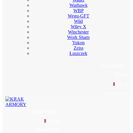
Warhawk
WBP
Wegu-GFT
Wild
Wiley X
Winchester
Work Sharp
Yukon
Zeiss
Łuszczek
My wishlist
0
Szukaj
0,00 zł
0
Twoje konto
My wishlist
0
0,00 zł
0
Twoje konto