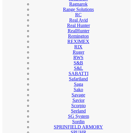
Ragnarok
Range Solutions
RC
Real Avid
Real Hunter
RealHunter
Remington
REXIMEX
RIX
Ruger
RWS
S&B
S&L
SABATTI
Safariland
Saga
Sako
Savage
Savior
Scorpio
Seeland
SG System
Sordin
SPRINFIELD ARMORY
SPUHR