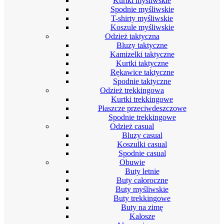
Kurtki myśliwskie
Spodnie myśliwskie
T-shirty myśliwskie
Koszule myśliwskie
Odzież taktyczna
Bluzy taktyczne
Kamizelki taktyczne
Kurtki taktyczne
Rękawice taktyczne
Spodnie taktyczne
Odzież trekkingowa
Kurtki trekkingowe
Płaszcze przeciwdeszczowe
Spodnie trekkingowe
Odzież casual
Bluzy casual
Koszulki casual
Spodnie casual
Obuwie
Buty letnie
Buty całoroczne
Buty myśliwskie
Buty trekkingowe
Buty na zimę
Kalosze