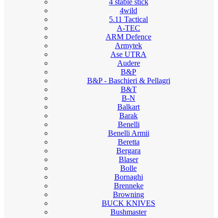
4 stable stick
4wild
5.11 Tactical
A-TEC
ARM Defence
Armytek
Ase UTRA
Audere
B&P
B&P - Baschieri & Pellagri
B&T
B-N
Balkart
Barak
Benelli
Benelli Armii
Beretta
Bergara
Blaser
Bolle
Bornaghi
Brenneke
Browning
BUCK KNIVES
Bushmaster