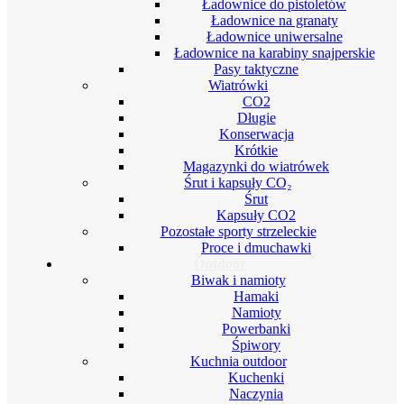
Ładownice do pistoletów
Ładownice na granaty
Ładownice uniwersalne
Ładownice na karabiny snajperskie
Pasy taktyczne
Wiatrówki
CO2
Długie
Konserwacja
Krótkie
Magazynki do wiatrówek
Śrut i kapsuły CO₂
Śrut
Kapsuły CO2
Pozostałe sporty strzeleckie
Proce i dmuchawki
Outdoor
Biwak i namioty
Hamaki
Namioty
Powerbanki
Śpiwory
Kuchnia outdoor
Kuchenki
Naczynia