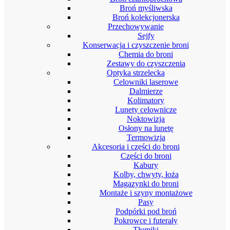
Broń myśliwska
Broń kolekcjonerska
Przechowywanie
Sejfy
Konserwacja i czyszczenie broni
Chemia do broni
Zestawy do czyszczenia
Optyka strzelecka
Celowniki laserowe
Dalmierze
Kolimatory
Lunety celownicze
Noktowizja
Osłony na lunetę
Termowizja
Akcesoria i części do broni
Części do broni
Kabury
Kolby, chwyty, łoża
Magazynki do broni
Montaże i szyny montażowe
Pasy
Podpórki pod broń
Pokrowce i futerały
Tłumiki