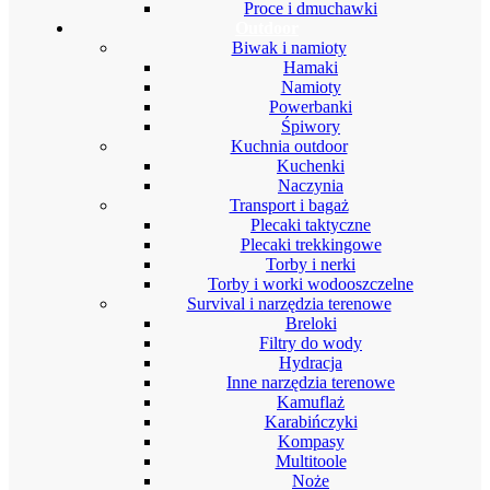
Proce i dmuchawki
Outdoor
Biwak i namioty
Hamaki
Namioty
Powerbanki
Śpiwory
Kuchnia outdoor
Kuchenki
Naczynia
Transport i bagaż
Plecaki taktyczne
Plecaki trekkingowe
Torby i nerki
Torby i worki wodooszczelne
Survival i narzędzia terenowe
Breloki
Filtry do wody
Hydracja
Inne narzędzia terenowe
Kamuflaż
Karabińczyki
Kompasy
Multitoole
Noże