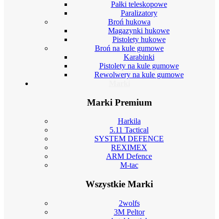
Pałki teleskopowe
Paralizatory
Broń hukowa
Magazynki hukowe
Pistolety hukowe
Broń na kule gumowe
Karabinki
Pistolety na kule gumowe
Rewolwery na kule gumowe
Marki
Marki Premium
Harkila
5.11 Tactical
SYSTEM DEFENCE
REXIMEX
ARM Defence
M-tac
Wszystkie Marki
2wolfs
3M Peltor