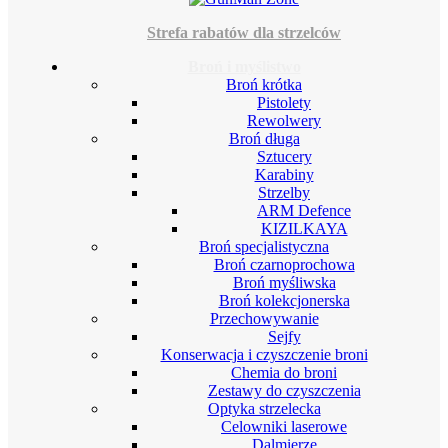
Strefa rabatów dla strzelców
Broń i myślistwo
Broń krótka
Pistolety
Rewolwery
Broń długa
Sztucery
Karabiny
Strzelby
ARM Defence
KIZILKAYA
Broń specjalistyczna
Broń czarnoprochowa
Broń myśliwska
Broń kolekcjonerska
Przechowywanie
Sejfy
Konserwacja i czyszczenie broni
Chemia do broni
Zestawy do czyszczenia
Optyka strzelecka
Celowniki laserowe
Dalmierze