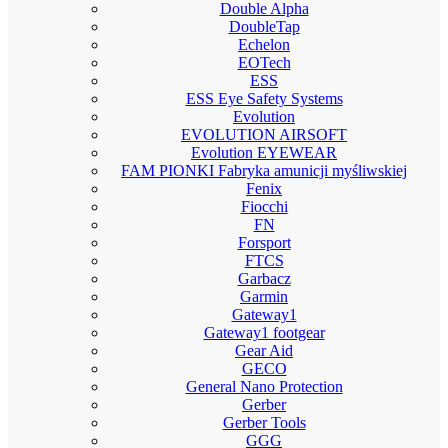
Double Alpha
DoubleTap
Echelon
EOTech
ESS
ESS Eye Safety Systems
Evolution
EVOLUTION AIRSOFT
Evolution EYEWEAR
FAM PIONKI Fabryka amunicji myśliwskiej
Fenix
Fiocchi
FN
Forsport
FTCS
Garbacz
Garmin
Gateway1
Gateway1 footgear
Gear Aid
GECO
General Nano Protection
Gerber
Gerber Tools
GGG