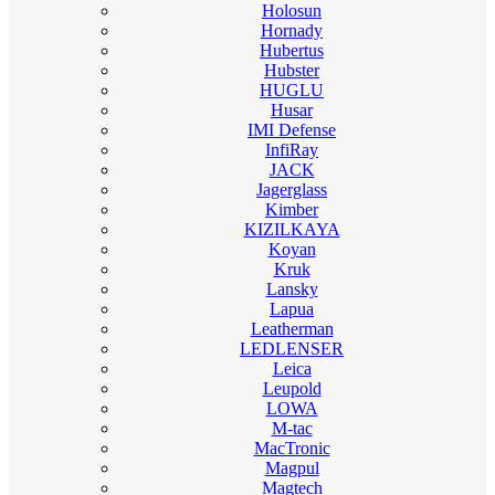
Holosun
Hornady
Hubertus
Hubster
HUGLU
Husar
IMI Defense
InfiRay
JACK
Jagerglass
Kimber
KIZILKAYA
Koyan
Kruk
Lansky
Lapua
Leatherman
LEDLENSER
Leica
Leupold
LOWA
M-tac
MacTronic
Magpul
Magtech